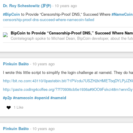
Dr. Roy Schestowitz (罗伊)
-
10 years ago
📲 Аудит и ведение бизнес-аккаунтов в любых социальных сет
https://namecoin.org/
#BipCoin
to Provide “Censorship-Proof DNS,” Succeed Where
#NameCoin
🚀 Оптимизация и масштабирование бизнеса
More Information
censorship-proof-dns-succeed-where-namecoin-failed
✅🆓 Консультации стартапам и 🆕 предпринимателям
Namecoin Identities
💬 Отвечаю на любые вопросы по криптовалютам и блокчейнам,
.bit DNS
BipCoin to Provide “Censorship-Proof DNS,” Succeed Where Nam
💎 бизнес-интересы: менеджмент предприятий, digital-маркетинг
Cointelegraph spoke to Michael Dean, BipCoin developer, about the fut
том числе авторское право и IT)
🎤 организация мероприятий, выставок
-🧢 базовые решения для сквозной аналитики
🖌 дизайн и оформление бренд-буков, гайдлайн с учётом веба 
Pinkuin Baŝto
-
10 years ago
подготовлю инвестиционный план, бизнес-планам по основным 
I wrote this little script to simplify the login challenge at nameid. They do h
3. Study
http://bit.no.com:43110/0pastebin.bit/?1PVcdu7USZH2kHMETbqDYLPjJ
http://paste.coding4coffee.org/?7f70936cb5e1936a#9OO9Fskci48m1wn
💊 изучаю медицину: психотерапия, неврология, эндокринология
#p2p
#namecoin
#openid
#nameid
🔑 дополнительно: психоанализ, эволюционная биология, ресур
📃 пишу прозу, статьи
1 Like
📈 особенный интерес к диамату и децентрализованным систем
🗽 предпринимательский опыт 11 лет
Pinkuin Baŝto
-
10 years ago
Canfly Solutions
работает по вопросам увеличения продаж, с помощью