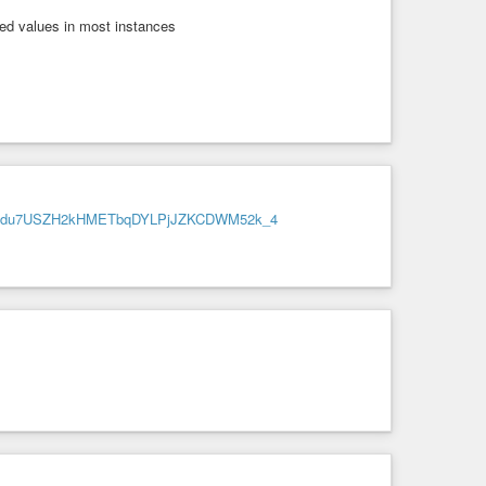
cted values in most instances
1PVcdu7USZH2kHMETbqDYLPjJZKCDWM52k_4