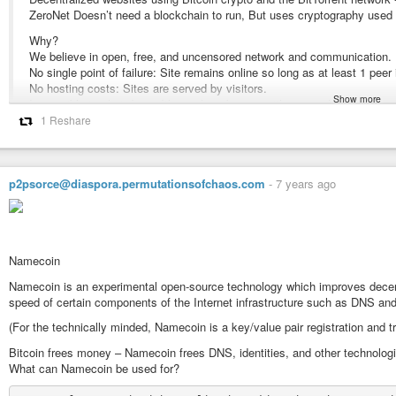
ZeroNet Doesn’t need a blockchain to run, But uses cryptography used b
Why?
We believe in open, free, and uncensored network and communication.
No single point of failure: Site remains online so long as at least 1 peer i
No hosting costs: Sites are served by visitors.
Show more
Impossible to shut down: It’s nowhere because it’s everywhere.
Fast and works offline: You can access the site even if Internet is unava
1 Reshare
https://github.com/ZeroNetX/ZeroNet
p2psorce@diaspora.permutationsofchaos.com
-
7 years ago
#cryptography
#bittorrent
#bitcoin
#peer-to-peer
#decentralized
#p2p
#
#namecoin
#free-speech
#uncensored
#unstoppable-domains
Namecoin
Namecoin is an experimental open-source technology which improves decentr
speed of certain components of the Internet infrastructure such as DNS and 
(For the technically minded, Namecoin is a key/value pair registration and 
Bitcoin frees money – Namecoin frees DNS, identities, and other technolog
What can Namecoin be used for?