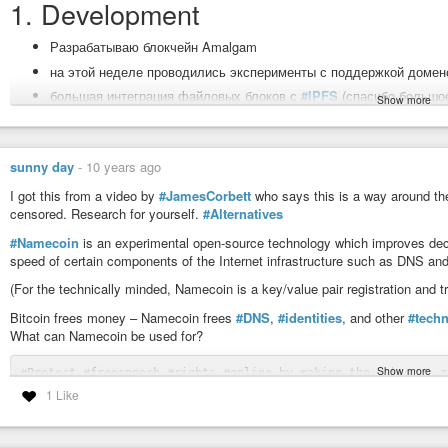
1. Development
Разрабатываю блокчейн Amalgam
на этой неделе проводились эксперименты с поддержкой домен
большая интеграция файловых блоков с
#IPFS
(спасибо большое
Show more
децентрализованных систем больше, чем все эти ICO и смарт-к
делается прототип шаблона “клиентского” приложения, что-то п
QT, на данном этапе у нас всё рассчитано на гипертекст и REST
sunny day
-
10 years ago
клиентским приложений сторонним компаниям)
I got this from a video by
#JamesCorbett
who says this is a way around th
разрабатывается блок-explorer и оптимизируется индексация бл
censored. Research for yourself.
#Alternatives
повторю, что Amalgam это не меш-сеть, а такой себе блокчейн 
(
https://ru.wikipedia.org/wiki/Малая_группа
) и одноименная платф
#Namecoin
is an experimental open-source technology which improves decen
самых малых групп. Возможность включения в проект mash-сет
speed of certain components of the Internet infrastructure such as DNS and 
расширения. И да, я планирую внедрить в Amalgam поддержку M
(For the technically minded, Namecoin is a key/value pair registration and 
сейчас акцент идёт на 💻 backend программирование и машинно
Bitcoin frees money – Namecoin frees
#DNS
,
#identities
, and other
#tech
Что такое machine-to-machine?
https://www.youtube.com/watch?v=PDTtL
What can Namecoin be used for?
2. Consulting
Show more
#Protect #freespeech #rights #online by making the web more r
Attach identity information such as GPG and OTR keys and emai
1 Like
Вместе с Питерскими партнёрами мы открыли
Canfly Solutions
-
Human-meaningful Tor .onion domains.

информационных и маркетинговых решений для развития бизнес
Decentralized TLS (HTTPS) certificate validation, backed by b
Access websites using the .bit top-level domain.

что именно делаю в проекте я: