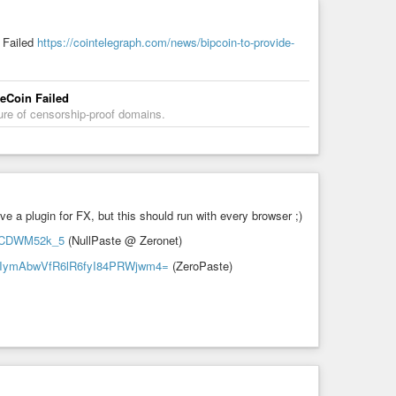
ях (SMM, SEO, SERM)
Failed
https://cointelegraph.com/news/bipcoin-to-provide-
 информационной и социальной безопасности
eCoin Failed
, сквозная аналитика, банковское дело, юриспруденция (в
ure of censorship-proof domains.
и оффлайн-мероприятий
товарам
ave a plugin for FX, but this should run with every browser ;)
ZKCDWM52k_5
(NullPaste @ Zeronet)
nGyIymAbwVfR6lR6fyI84PRWjwm4=
(ZeroPaste)
, нейробиология
со-ориентированная экономика
ам
 маркетинговых программ, работой с менеджментом,