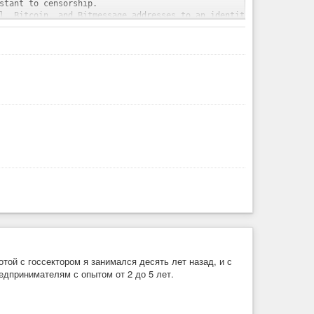
stant to censorship.

l, Bitcoin, and Bitmessage addresses to an identity of your choic
lockchain consensus.

.

e “altcoins”. It was first to implement merged mining and a
le, the long-standing problem of producing a naming system
ой с госсектором я занимался десять лет назад, и с
дпринимателям с опытом от 2 до 5 лет.