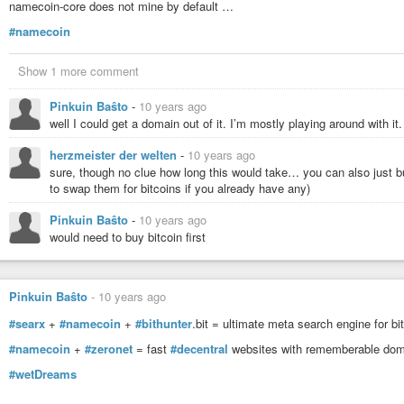
namecoin-core does not mine by default …
#namecoin
Show 1 more comment
Pinkuin Baŝto
-
10 years ago
well I could get a domain out of it. I’m mostly playing around with it.
herzmeister der welten
-
10 years ago
sure, though no clue how long this would take… you can also just
to swap them for bitcoins if you already have any)
Pinkuin Baŝto
-
10 years ago
would need to buy bitcoin first
Pinkuin Baŝto
-
10 years ago
#searx
+
#namecoin
+
#bithunter
.bit = ultimate meta search engine for b
#namecoin
+
#zeronet
= fast
#decentral
websites with rememberable do
#wetDreams