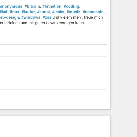
#anonymous
,
#bitcoin
,
#bitnation
,
#coding
,
#kali-linux
,
#kultur
,
#kunst
,
#leaks
,
#musik
,
#namecoin
,
eb-design
,
#windows
,
#xss
und vielem mehr, freue mich
 entertainen und mit guten news versorgen kann…