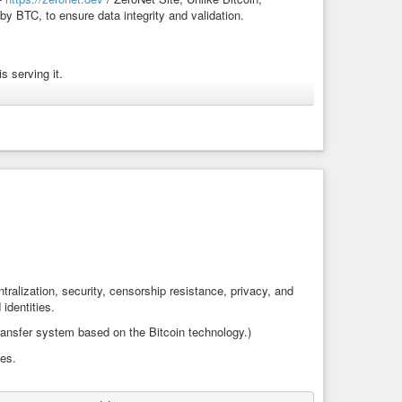
y BTC, to ensure data integrity and validation.
s serving it.
ilable.
anticensorship
#internet-freedom
#zeronet
#web3
alization, security, censorship resistance, privacy, and
identities.
transfer system based on the Bitcoin technology.)
ies.