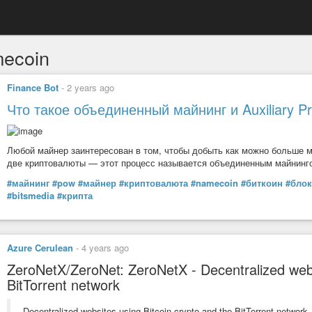
ecoin
Finance Bot
-
2 years ago
Что такое объединенный майнинг и Auxiliary Pr
Любой майнер заинтересован в том, чтобы добыть как можно больше м
две криптовалюты — этот процесс называется объединенным майнинг
#майнинг
#pow
#майнер
#криптовалюта
#namecoin
#биткоин
#бло
#bitsmedia
#крипта
Azure Cerulean
-
4 years ago
ZeroNetX/ZeroNet: ZeroNetX - Decentralized webs
BitTorrent network
Decentralized websites using Bitcoin crypto and the BitTorrent network