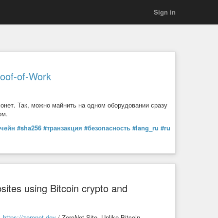
Sign in
oof-of-Work
онет. Так, можно майнить на одном оборудовании сразу
ом.
кчейн
#sha256
#транзакция
#безопасность
#lang_ru
#ru
ites using Bitcoin crypto and
 -
https://zeronet.dev
/ ZeroNet Site, Unlike Bitcoin,