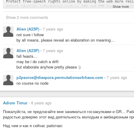
Protect free-speech rights online by making the web more resi
Show more
Attach identity information such as GPG and OTR keys and emai
Human-meaningful Tor .onion domains.

Show 2 more comments
Decentralized TLS (HTTPS) certificate validation, backed by b
Access websites using the .bit top-level domain.

Alien (A23P)
-
7 years ago
not sure i follow
What does Namecoin do under the hood?
by all means, please reveal an elaboration on meaning…
Securely record and transfer arbitrary names (keys).

Alien (A23P)
-
7 years ago
Attach a value (data) to the names (up to 520 bytes).

fall feasts…
Transact the digital currency namecoins (NMC).

may be i do catch a drift
Like bitcoins, Namecoin names are difficult to censor or seize
but elaborate anyhow pretty please :)
p2psorce@diaspora.permutationsofchaos.com
-
7 years ago
Namecoin was the first fork of Bitcoin and still is one of the most innovativ
no course no node
decentralized DNS. Namecoin was also the first solution to Zooko’s Triang
that is simultaneously secure, decentralized, and human-meaningful.
https://www.namecoin.org/
Adiom Timur
-
8 years ago
#Namecoin
#p2p
#dns
#Bitcoin
#blockchain
Пожалуйста, не предлагайте мне заниматься госзакупками и GR… Работ
радостью доверяю этот вид деятельность молодым и амбициозным пре
Над чем и как я сейчас работаю: