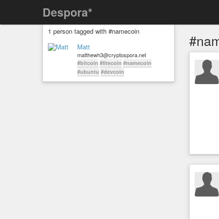
Despora*
1 person tagged with #namecoin
#nam
Matt
matthewh3@cryptospora.net
#bitcoin
#litecoin
#namecoin
#ubuntu
#devcoin