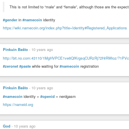
бизнес-моделированием и оптимизации бизнес-процессов
This is not limited to “male” and “female”, although those are the expe
#gender
in
#namecoin
identity
https://wiki.namecoin.org/index.php?title=Identity#Registered_Applications
Pinkuin Baŝto
-
10 years ago
http://bit.no.com:43110/1MgHVPCE1ve6QfKrgsqCURzRj72HrRWioz/?
#zeronet
#paste
while waiting for
#namecoin
registration
Pinkuin Baŝto
-
10 years ago
What is Machine to Machine
AT&T Business
-
YouTube
#namecoin
identity +
#openid
= nerdgasm
https://nameid.org
God
-
10 years ago