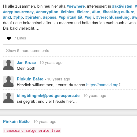
Hi alle zusammen, bin neu hier aka
#newhere
. interessiert in
#aktivisten
,
#cryptocurrency
,
#encryption
,
#ethics
,
#feiern
,
#fun
,
#hacking-culture
,
#nxt
,
#php
,
#piraten
,
#spass
,
#spiritualität
,
#sqli
,
#verschlüsselung
,
#w
drauf neue bekanntschaften zu machen und hoffe das ich euch auch etwas
Bis bald vielleicht,…
7 Likes
Show 5 more comments
Jan Kruse
-
10 years ago
Mein Gott!
Pinkuin Baŝto
-
10 years ago
Herzlich willkommen, kennst du schon
https://nameid.org
?
blingblingmk@pod.geraspora.de
-
10 years ago
sei gegrüßt und viel Freude hier…
Pinkuin Baŝto
-
10 years ago
namecoind setgenerate true