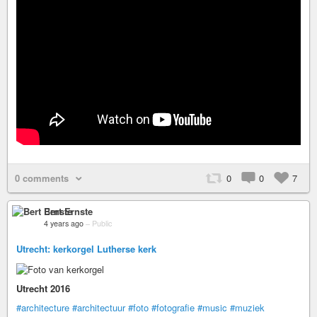
0 comments
0
0
7
Bert Ernste
4 years ago
–
Public
Utrecht: kerkorgel Lutherse kerk
Utrecht 2016
#architecture
#architectuur
#foto
#fotografie
#music
#muziek