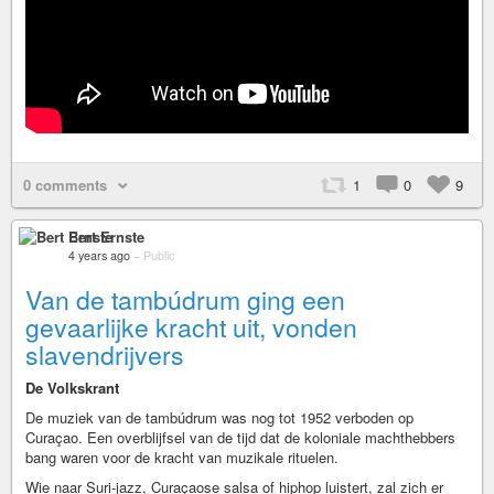
0 comments
1
0
9
Bert Ernste
4 years ago
–
Public
Van de tambúdrum ging een
gevaarlijke kracht uit, vonden
slavendrijvers
De Volkskrant
De muziek van de tambúdrum was nog tot 1952 verboden op
Curaçao. Een overblijfsel van de tijd dat de koloniale machthebbers
bang waren voor de kracht van muzikale rituelen.
Wie naar Suri-jazz, Curaçaose salsa of hiphop luistert, zal zich er