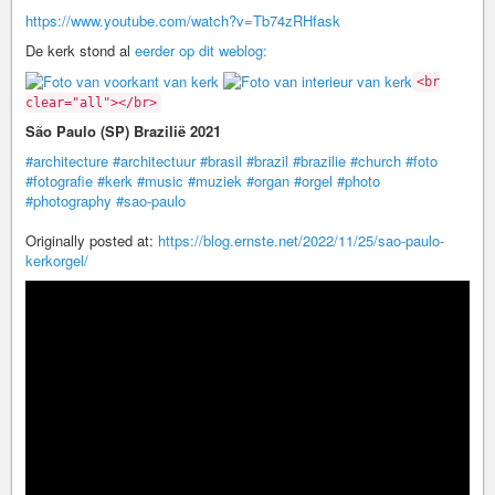
https://www.youtube.com/watch?v=Tb74zRHfask
De kerk stond al
eerder op dit weblog:
<br
clear="all"></br>
São Paulo (SP) Brazilië 2021
#architecture
#architectuur
#brasil
#brazil
#brazilie
#church
#foto
#fotografie
#kerk
#music
#muziek
#organ
#orgel
#photo
#photography
#sao-paulo
Originally posted at:
https://blog.ernste.net/2022/11/25/sao-paulo-
kerkorgel/