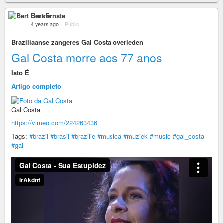
Bert Ernste
4 years ago
–
Public
Braziliaanse zangeres Gal Costa overleden
Gal Costa morre aos 77 anos
Isto É
Artigo completo
Gal Costa
https://vimeo.com/224263436
Tags:
#brazil
#brasil
#brazilie
#musica
#muziek
#music
#gal_costa
#gal