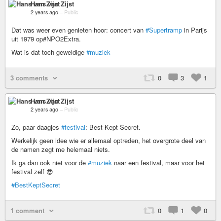
Hans van Zijst
2 years ago
–
Public
Dat was weer even genieten hoor: concert van
#Supertramp
in Parijs
uit 1979 op#NPO2Extra.
Wat is dat toch geweldige
#muziek
3 comments
0
3
1
Hans van Zijst
2 years ago
–
Public
Zo, paar daagjes
#festival
: Best Kept Secret.
Werkelijk geen idee wie er allemaal optreden, het overgrote deel van
de namen zegt me helemaal niets.
Ik ga dan ook niet voor de
#muziek
naar een festival, maar voor het
festival zelf 😎
#BestKeptSecret
1 comment
0
1
0