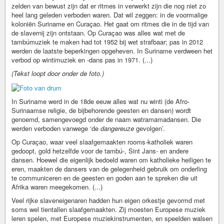
zelden van bewust zijn dat er ritmes in verwerkt zijn die nog niet zo
heel lang geleden verboden waren. Dat wil zeggen: in de voormalige
koloniën Suriname en Curaçao. Het gaat om ritmes die in de tijd van
de slavernij zijn ontstaan. Op Curaçao was alles wat met de
tambúmuziek te maken had tot 1952 bij wet strafbaar; pas in 2012
werden de laatste beperkingen opgeheven. In Suriname verdween het
verbod op wintimuziek en -dans pas in 1971. (...)
(Tekst loopt door onder de foto.)
In Suriname werd in de 18de eeuw alles wat nu winti (de Afro-
Surinaamse religie, de bijbehorende geesten en dansen) wordt
genoemd, samengevoegd onder de naam watramamadansen. Die
werden verboden vanwege ‘de
dangereuze
gevolgen’.
Op Curaçao, waar veel slaafgemaakten rooms-ka­tho­liek waren
gedoopt, gold hetzelfde voor de tambú-, Sint Jans- en andere
dansen. Hoewel die eigenlijk bedoeld waren om katholieke heiligen te
eren, maakten de dansers van de gelegenheid gebruik om onderling
te communiceren en de geesten en goden aan te spreken die uit
Afrika waren meegekomen. (...)
Veel rijke slaveneigenaren hadden hun eigen orkestje gevormd met
soms wel tientallen slaafgemaakten. Zij moesten Europese muziek
leren spelen, met Europese muziekinstrumenten, en speelden walsen