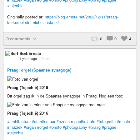
#tsjechie
Originally posted at:
https://blog.ernste.net/2022/12/11/praag-
kerkorgel-sint-nicholaaskerk/
0 comments
0
0
4
Bert Ernste
4 years ago
–
Public
Praag: orgel (Spaanse synagoge)
Praag (Tsjechië) 2016
Dit orgel zag ik in de Spaanse synagoge in Praag. Nog een foto:
Praag (Tsjechië) 2016
#architecture
#architectuur
#czech-republic
#foto
#fotografie
#music
#muziek
#organ
#orgel
#photo
#photography
#praag
#prague
#tsjechie