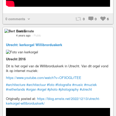
0 comments
0
0
6
Bert Ernste
4 years ago
–
Public
Utrecht: kerkorgel Willibrorduskerk
Utrecht 2016
Dit is het orgel van de Willibrorduskerk in Utrecht. Van dit orgel vond
ik op internet muziek:
https://www.youtube.com/watch?v=OFXOGL-fTEE
#architecture
#architectuur
#foto
#fotografie
#music
#muziek
#netherlands
#organ
#orgel
#photo
#photography
#utrecht
Originally posted at:
https://blog.ernste.net/2022/12/13/utrecht-
kerkorgel-willibrorduskerk/