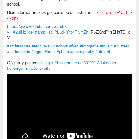
school.
Hieronder wat muziek gespeeld op dit instrument:
<br clear="all">
</br>
https://www.youtube.com/watch?
v=lA2uIH27oe4&amp;list=PL5dknYp1TIyYZI
\_R5ZXvoFr7rEH3TDHo
V
#architecture
#architectuur
#doorn
#foto
#fotografie
#music
#muziek
#netherlands
#organ
#orgel
#photo
#photography
#utrecht
Originally posted at:
https://blog.ernste.net/2022/12/14/doorn-
kerkorgel-maartenskerk/