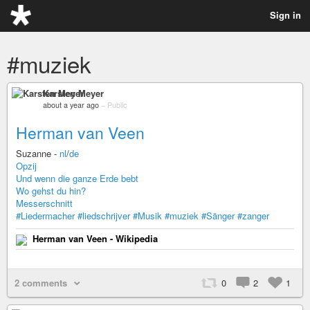
Sign in
#muziek
Karsten Meyer
about a year ago
–
Public
Herman van Veen
Suzanne -
nl
/
de
Opzij
Und wenn die ganze Erde bebt
Wo gehst du hin?
Messerschnitt
#Liedermacher
#liedschrijver
#Musik
#muziek
#Sänger
#zanger
Herman van Veen - Wikipedia
2 comments
0
2
1