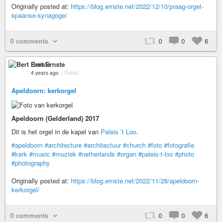
Originally posted at:
https://blog.ernste.net/2022/12/10/praag-orgel-
spaanse-synagoge/
0 comments
0
0
6
Bert Ernste
4 years ago
–
Public
Apeldoorn: kerkorgel
Apeldoorn (Gelderland) 2017
Dit is het orgel in de kapel van
Paleis ’t Loo
.
#apeldoorn
#architecture
#architectuur
#church
#foto
#fotografie
#kerk
#music
#muziek
#netherlands
#organ
#paleis-t-loo
#photo
#photography
Originally posted at:
https://blog.ernste.net/2022/11/28/apeldoorn-
kerkorgel/
0 comments
0
0
6