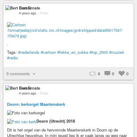
Bert Ernste
4 years ago
–
Public
:format(webp)/s3/static.nrc.nl/images/gn4/stripped/data95017547-
1f0a7d.jpg)
.
Tags:
#nederlands
#cartoon
#fokke_en_sukke
#top_2000
#muziek
#radio
0 comments
0
0
0
Bert Ernste
4 years ago
–
Public
Doorn: kerkorgel Maartenskerk
Doorn (Utrecht) 2018
Dit is het orgel van de hervormde Maartenskerk in Doorn op de
Utrechtse heuvelrug. In mijn jeugd liep ik er vaak langs op weg naar