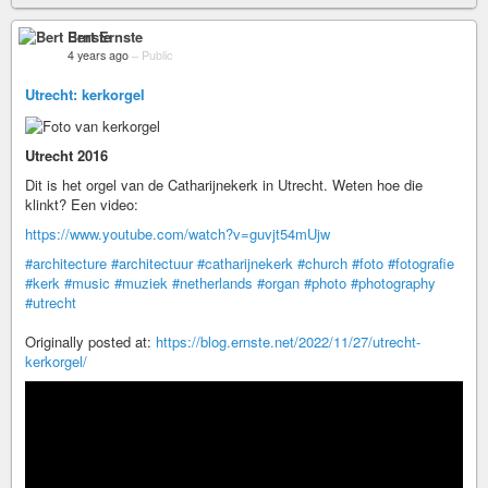
Bert Ernste
4 years ago
–
Public
Utrecht: kerkorgel
Utrecht 2016
Dit is het orgel van de Catharijnekerk in Utrecht. Weten hoe die
klinkt? Een video:
https://www.youtube.com/watch?v=guvjt54mUjw
#architecture
#architectuur
#catharijnekerk
#church
#foto
#fotografie
#kerk
#music
#muziek
#netherlands
#organ
#photo
#photography
#utrecht
Originally posted at:
https://blog.ernste.net/2022/11/27/utrecht-
kerkorgel/