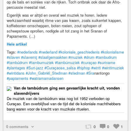
op de bals en soirées van de rijken. Toch ontbrak ook daar de Afro-
percussie meestal niet.
Eigenlijk was er altijd en overal wel muziek te horen. Iedere
werkzaamheid waarbij ritme van pas kwam, zoals suikerriet kappen,
koffiebonen omscheppen, boten roeien, zout ophopen of
scheepstouw oprollen, nodigde uit tot zang in het Sranan of
Papiaments. (...)
Hele artikel
Tags:
#nederlands
#nederland
#koloniale_geschiedenis
#kolonialisme
#slaven
#slavernij
#slaafgemaakten
#muziek
#drum
#tambudrum
#tambúdrum
#tambumuziek
#tambúmuziek
#curaçao
#suriname
#plantages
#Suri-jazz
#Curaçaose_salsa
#hiphop
#winti
#wintimuziek
#wintidans
#John_Gabriël_Stedman
#stedman
#Sra
­nan­ton­go
#papiaments
#watramamadansen
Van de tambúdrum ging een gevaarlijke kracht uit, vonden
slavendrijvers
De muziek van de tambúdrum was nog tot 1952 verboden op
Curaçao. Een overblijfsel van de tijd dat de koloniale machthebbers
bang waren voor de kracht van muzikale rituelen.
0 comments
0
0
1