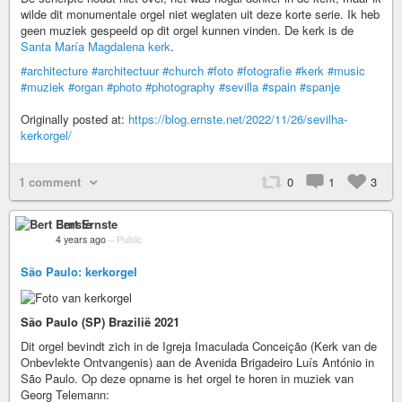
wilde dit monumentale orgel niet weglaten uit deze korte serie. Ik heb
geen muziek gespeeld op dit orgel kunnen vinden. De kerk is de
Santa María Magdalena kerk
.
#architecture
#architectuur
#church
#foto
#fotografie
#kerk
#music
#muziek
#organ
#photo
#photography
#sevilla
#spain
#spanje
Originally posted at:
https://blog.ernste.net/2022/11/26/sevilha-
kerkorgel/
1 comment
0
1
3
Bert Ernste
4 years ago
–
Public
São Paulo: kerkorgel
São Paulo (SP) Brazilië 2021
Dit orgel bevindt zich in de Igreja Imaculada Conceição (Kerk van de
Onbevlekte Ontvangenis) aan de Avenida Brigadeiro Luís António in
São Paulo. Op deze opname is het orgel te horen in muziek van
Georg Telemann: