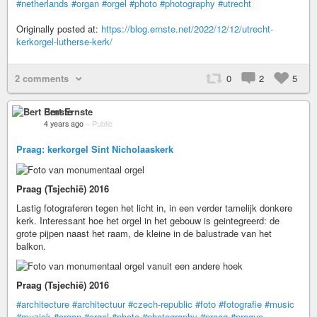
#netherlands
#organ
#orgel
#photo
#photography
#utrecht
Originally posted at:
https://blog.ernste.net/2022/12/12/utrecht-
kerkorgel-lutherse-kerk/
2 comments
0
2
5
Bert Ernste
4 years ago
–
Public
Praag: kerkorgel Sint Nicholaaskerk
Praag (Tsjechië) 2016
Lastig fotograferen tegen het licht in, in een verder tamelijk donkere
kerk. Interessant hoe het orgel in het gebouw is geintegreerd: de
grote pijpen naast het raam, de kleine in de balustrade van het
balkon.
Praag (Tsjechië) 2016
#architecture
#architectuur
#czech-republic
#foto
#fotografie
#music
#muziek
#organ
#orgel
#photo
#photography
#praag
#prague