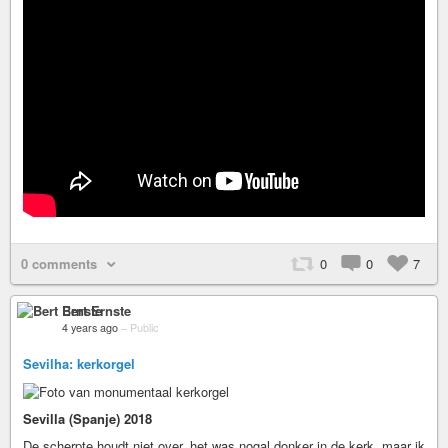
0 comments
0
0
7
Bert Ernste
4 years ago
–
Public
Sevilha: kerkorgel
Sevilla (Spanje) 2018
De scherpte houdt niet over, het was nogal donker in de kerk, maar ik