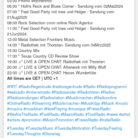
03:00 Promo Wochenmix
06:00 * Holli's Rock and Blues Corner - Sendung vom 02Mai2024
07:00 * Feel Good Party mit ines und Holger - Sendung vom
21Aug2025
08:00 Rock Selection cmm online Rock Agentur
11:00 * Feel Good Party mit Ines und Holger - Sendung vom
21Jun2024.
12:00 Metal Selection Frontiers Music
14:00 * Radiothek mit Thorsten- Sendung vom 04Mrz2025
15:00 Country Mix
17:00 * Texas Country CD Review Show
19:00 ♫* LIVE & OPEN CHAT: Radiothek mit Thorsten
20:00 ♫* LIVE & OPEN CHAT: Afterwork mit Willy Wuff
22:00 ♫* LIVE & OPEN CHAT: Hexes Wundertüte
All times are CET | UTC +1
#RRT
#RadioRegentrude
#radioregentrude
#Radio
#Radioprogramm
#webradio
#Internetradio
#Radiosender
#Radiohören
#Radios
#Radiosendungen
#Radiostation
#Musikmachen
#Radioonline
#OnlineRadio
#Steaming
#Musikmachen
#Musiktipp
#Musik
#music
#musica
#musikken
#NowPlaying
#musique
#FreiesRadio
#WeAreTheRadio
#FediRadio
#MastoRadio
#TootRadio
#news
#artist
#artists
#promotion
#MusicPromotion
#FreiesRadio
#IndieRadio
#Tuesday
#TuesdayMusic
#TuesdayMotivation
#TuesdayFeeling
#TuesdayThoughts
#Dienstag