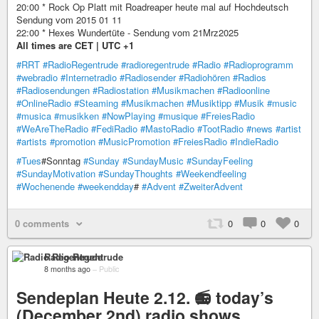
20:00 * Rock Op Platt mit Roadreaper heute mal auf Hochdeutsch
Sendung vom 2015 01 11
22:00 * Hexes Wundertüte - Sendung vom 21Mrz2025
All times are CET | UTC +1
#RRT
#RadioRegentrude
#radioregentrude
#Radio
#Radioprogramm
#webradio
#Internetradio
#Radiosender
#Radiohören
#Radios
#Radiosendungen
#Radiostation
#Musikmachen
#Radioonline
#OnlineRadio
#Steaming
#Musikmachen
#Musiktipp
#Musik
#music
#musica
#musikken
#NowPlaying
#musique
#FreiesRadio
#WeAreTheRadio
#FediRadio
#MastoRadio
#TootRadio
#news
#artist
#artists
#promotion
#MusicPromotion
#FreiesRadio
#IndieRadio
#Tues
#Sonntag
#Sunday
#SundayMusic
#SundayFeeling
#SundayMotivation
#SundayThoughts
#Weekendfeeling
#Wochenende
#weekendday
#
#Advent
#ZweiterAdvent
0 comments
0
0
0
Radio Regentrude
8 months ago
–
Public
Sendeplan Heute 2.12. 📻 today’s
(December 2nd) radio shows