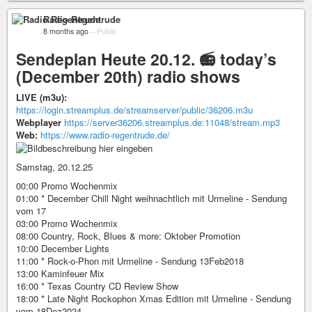
Radio Regentrude
8 months ago
–
Public
Sendeplan Heute 20.12. 📻 today’s
(December 20th) radio shows
LIVE (m3u):
https://login.streamplus.de/streamserver/public/36206.m3u
Webplayer
https://server36206.streamplus.de:11048/stream.mp3
Web:
https://www.radio-regentrude.de/
Samstag, 20.12.25
00:00 Promo Wochenmix
01:00 * December Chill Night weihnachtlich mit Urmeline - Sendung
vom 17
03:00 Promo Wochenmix
08:00 Country, Rock, Blues & more: Oktober Promotion
10:00 December Lights
11:00 * Rock-o-Phon mit Urmeline - Sendung 13Feb2018
13:00 Kaminfeuer Mix
16:00 * Texas Country CD Review Show
18:00 * Late Night Rockophon Xmas Edition mit Urmeline - Sendung
vom 18Dez2024