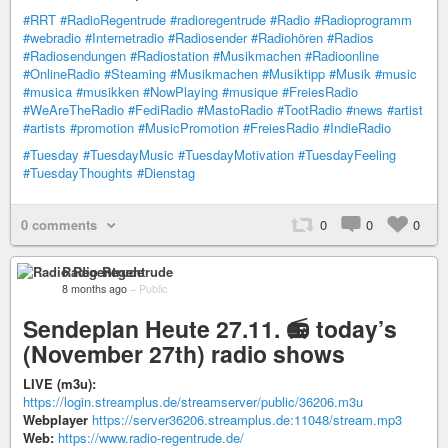
#RRT
#RadioRegentrude
#radioregentrude
#Radio
#Radioprogramm
#webradio
#Internetradio
#Radiosender
#Radiohören
#Radios
#Radiosendungen
#Radiostation
#Musikmachen
#Radioonline
#OnlineRadio
#Steaming
#Musikmachen
#Musiktipp
#Musik
#music
#musica
#musikken
#NowPlaying
#musique
#FreiesRadio
#WeAreTheRadio
#FediRadio
#MastoRadio
#TootRadio
#news
#artist
#artists
#promotion
#MusicPromotion
#FreiesRadio
#IndieRadio
#Tuesday
#TuesdayMusic
#TuesdayMotivation
#TuesdayFeeling
#TuesdayThoughts
#Dienstag
0 comments
0
0
0
Radio Regentrude
8 months ago
–
Public
Sendeplan Heute 27.11. 📻 today’s
(November 27th) radio shows
LIVE (m3u):
https://login.streamplus.de/streamserver/public/36206.m3u
Webplayer
https://server36206.streamplus.de:11048/stream.mp3
Web:
https://www.radio-regentrude.de/