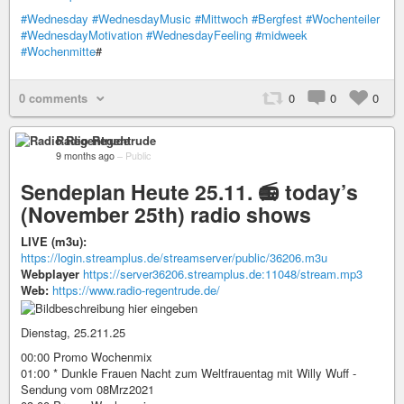
#Wednesday
#WednesdayMusic
#Mittwoch
#Bergfest
#Wochenteiler
#WednesdayMotivation
#WednesdayFeeling
#midweek
#Wochenmitte
#
0 comments
0
0
0
Radio Regentrude
9 months ago
–
Public
Sendeplan Heute 25.11. 📻 today’s
(November 25th) radio shows
LIVE (m3u):
https://login.streamplus.de/streamserver/public/36206.m3u
Webplayer
https://server36206.streamplus.de:11048/stream.mp3
Web:
https://www.radio-regentrude.de/
Dienstag, 25.211.25
00:00 Promo Wochenmix
01:00 * Dunkle Frauen Nacht zum Weltfrauentag mit Willy Wuff -
Sendung vom 08Mrz2021