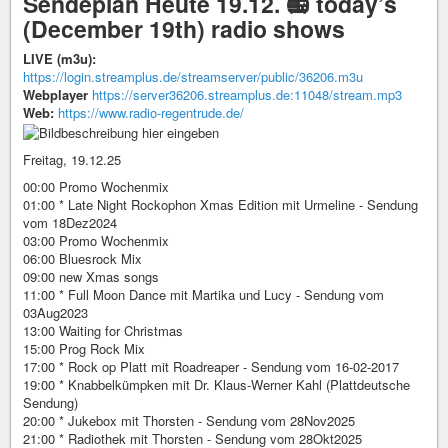
Sendeplan Heute 19.12. 📻 today’s
(December 19th) radio shows
LIVE (m3u):
https://login.streamplus.de/streamserver/public/36206.m3u
Webplayer
https://server36206.streamplus.de:11048/stream.mp3
Web:
https://www.radio-regentrude.de/
Freitag, 19.12.25
00:00 Promo Wochenmix
01:00 * Late Night Rockophon Xmas Edition mit Urmeline - Sendung
vom 18Dez2024
03:00 Promo Wochenmix
06:00 Bluesrock Mix
09:00 new Xmas songs
11:00 * Full Moon Dance mit Martika und Lucy - Sendung vom
03Aug2023
13:00 Waiting for Christmas
15:00 Prog Rock Mix
17:00 * Rock op Platt mit Roadreaper - Sendung vom 16-02-2017
19:00 * Knabbelkümpken mit Dr. Klaus-Werner Kahl (Plattdeutsche
Sendung)
20:00 * Jukebox mit Thorsten - Sendung vom 28Nov2025
21:00 * Radiothek mit Thorsten - Sendung vom 28Okt2025