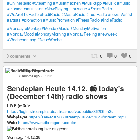
#OnlineRadio
#Steaming
#Musikmachen
#Musiktipp
#Musik
#music
#musica
#musikken
#NowPlaying
#musique
#FreiesRadio
#WeAreTheRadio
#FediRadio
#MastoRadio
#TootRadio
#news
#artist
#artists
#promotion
#MusicPromotion
#FreiesRadio
#IndieRadio
#Monday
#Montag
#MondayMusic
#MondayMotivation
#MondayMood
#MondayMorning
#MondayFeeling
#newweek
#Wochenanfang
#NeueWoche
0 comments
0
0
0
Radio Regentrude
8 months ago
–
Public
Sendeplan Heute 14.12. 📻 today’s
(December 14th) radio shows
LIVE (m3u):
https://login.streamplus.de/streamserver/public/36206.m3u
Webplayer
https://server36206.streamplus.de:11048/stream.mp3
Web:
https://www.radio-regentrude.de/
Sonntag, 14.12.25