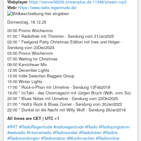
Webplayer
https://server36206.streamplus.de:11048/stream.mp3
Web:
https://www.radio-regentrude.de/
Donnerstag, 18.12.25
00:00 Promo Wochenmix
01:00 * Radiothek mit Thorsten - Sendung vom 21Jan2025
02:00 * Feelgood Party Christmas Edition mit Ines und Holger -
Sendung vom 23Dez2024
03:00 Promo Wochenmix
07:00 Waiting for Christmas
09:00 Kaminfeuer Mix
12:00 December Lights
13:00 Indie Selection Beggars Group
15:00 Winter Lights
17:00 * Rock-o-Phon mit Urmeline - Sendung 13Feb2018
19:00 * ImTakt - das Chormagazin mit Jürgen Bruch (Wdh. vom So)
20:00 * Blues Notes mit Urmeline - Sendung vom 23Okt2025
21:00 * Holli's Rock & Blues Corner - Sendung vom 20Jan2022
22:00 * Dunkel ist die Nacht mit Willy Wuff - Sendung 26Jan2018
All times are CET | UTC +1
#RRT
#RadioRegentrude
#radioregentrude
#Radio
#Radioprogramm
#webradio
#Internetradio
#Radiosender
#Radiohören
#Radios
#Radiosendungen
#Radiostation
#Musikmachen
#Radioonline