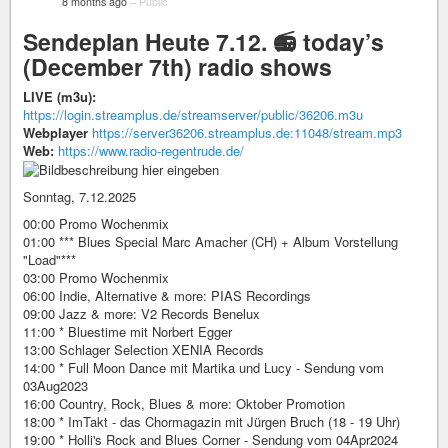
8 months ago
–
Public
Sendeplan Heute 7.12. 📻 today’s
(December 7th) radio shows
LIVE (m3u):
https://login.streamplus.de/streamserver/public/36206.m3u
Webplayer
https://server36206.streamplus.de:11048/stream.mp3
Web:
https://www.radio-regentrude.de/
Sonntag, 7.12.2025
00:00 Promo Wochenmix
01:00 *** Blues Special Marc Amacher (CH) + Album Vorstellung
"Load"***
03:00 Promo Wochenmix
06:00 Indie, Alternative & more: PIAS Recordings
09:00 Jazz & more: V2 Records Benelux
11:00 * Bluestime mit Norbert Egger
13:00 Schlager Selection XENIA Records
14:00 * Full Moon Dance mit Martika und Lucy - Sendung vom
03Aug2023
16:00 Country, Rock, Blues & more: Oktober Promotion
18:00 * ImTakt - das Chormagazin mit Jürgen Bruch (18 - 19 Uhr)
19:00 * Holli's Rock and Blues Corner - Sendung vom 04Apr2024