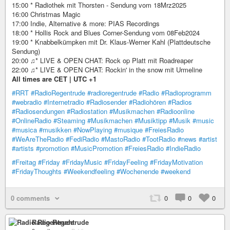
15:00 * Radiothek mit Thorsten - Sendung vom 18Mrz2025
16:00 Christmas Magic
17:00 Indie, Alternative & more: PIAS Recordings
18:00 * Hollis Rock and Blues Corner-Sendung vom 08Feb2024
19:00 * Knabbelkümpken mit Dr. Klaus-Werner Kahl (Plattdeutsche
Sendung)
20:00 ♫* LIVE & OPEN CHAT: Rock op Platt mit Roadreaper
22:00 ♫* LIVE & OPEN CHAT: Rockin' in the snow mit Urmeline
All times are CET | UTC +1
#RRT
#RadioRegentrude
#radioregentrude
#Radio
#Radioprogramm
#webradio
#Internetradio
#Radiosender
#Radiohören
#Radios
#Radiosendungen
#Radiostation
#Musikmachen
#Radioonline
#OnlineRadio
#Steaming
#Musikmachen
#Musiktipp
#Musik
#music
#musica
#musikken
#NowPlaying
#musique
#FreiesRadio
#WeAreTheRadio
#FediRadio
#MastoRadio
#TootRadio
#news
#artist
#artists
#promotion
#MusicPromotion
#FreiesRadio
#IndieRadio
#Freitag
#Friday
#FridayMusic
#FridayFeeling
#FridayMotivation
#FridayThoughts
#Weekendfeeling
#Wochenende
#weekend
0 comments
0
0
0
Radio Regentrude