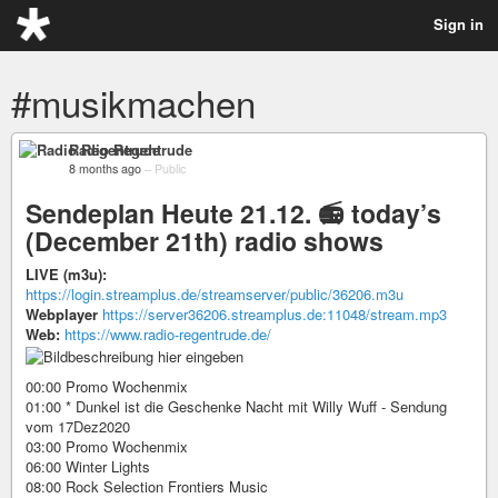
Sign in
#musikmachen
Radio Regentrude
8 months ago
–
Public
Sendeplan Heute 21.12. 📻 today’s
(December 21th) radio shows
LIVE (m3u):
https://login.streamplus.de/streamserver/public/36206.m3u
Webplayer
https://server36206.streamplus.de:11048/stream.mp3
Web:
https://www.radio-regentrude.de/
00:00 Promo Wochenmix
01:00 * Dunkel ist die Geschenke Nacht mit Willy Wuff - Sendung
vom 17Dez2020
03:00 Promo Wochenmix
06:00 Winter Lights
08:00 Rock Selection Frontiers Music