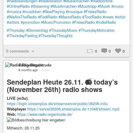
#Radiosendungen
#Radiostation
#Musikmachen
#Radioonline
#OnlineRadio
#Steaming
#Musikmachen
#Musiktipp
#Musik
#music
#musica
#musikken
#NowPlaying
#musique
#FreiesRadio
#WeAreTheRadio
#FediRadio
#MastoRadio
#TootRadio
#news
#artist
#artists
#promotion
#MusicPromotion
#FreiesRadio
#IndieRadio
#Thursday
#Donnerstag
#ThursdayMusic
#ThursdayMotivation
#ThursdayFeeling
#ThursdayThoughts
0 comments
0
0
0
Radio Regentrude
8 months ago
–
Public
Sendeplan Heute 26.11. 📻 today’s
(November 26th) radio shows
LIVE (m3u):
https://login.streamplus.de/streamserver/public/36206.m3u
Webplayer
https://server36206.streamplus.de:11048/stream.mp3
Web:
https://www.radio-regentrude.de/
Mittwoch, 26.11.25