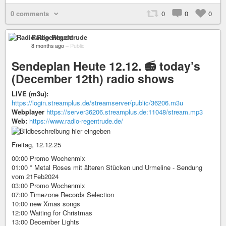
0 comments
0
0
0
Radio Regentrude
8 months ago
–
Public
Sendeplan Heute 12.12. 📻 today’s
(December 12th) radio shows
LIVE (m3u):
https://login.streamplus.de/streamserver/public/36206.m3u
Webplayer
https://server36206.streamplus.de:11048/stream.mp3
Web:
https://www.radio-regentrude.de/
Freitag, 12.12.25
00:00 Promo Wochenmix
01:00 * Metal Roses mit älteren Stücken und Urmeline - Sendung
vom 21Feb2024
03:00 Promo Wochenmix
07:00 Timezone Records Selection
10:00 new Xmas songs
12:00 Waiting for Christmas
13:00 December Lights