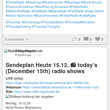
#OnlineRadio
#Steaming
#Musikmachen
#Musiktipp
#Musik
#music
#musica
#musikken
#NowPlaying
#musique
#FreiesRadio
#WeAreTheRadio
#FediRadio
#MastoRadio
#TootRadio
#news
#artist
#artists
#promotion
#MusicPromotion
#FreiesRadio
#IndieRadio
#Thursday
#Donnerstag
#ThursdayMusic
#ThursdayMotivation
#ThursdayFeeling
#ThursdayThoughts
0 comments
0
0
0
Radio Regentrude
8 months ago
–
Public
Sendeplan Heute 15.12. 📻 today’s
(December 15th) radio shows
LIVE (m3u):
https://login.streamplus.de/streamserver/public/36206.m3u
Webplayer
https://server36206.streamplus.de:11048/stream.mp3
Web:
https://www.radio-regentrude.de/
Montag, 15.12.25
00:00 Promo Wochenmix