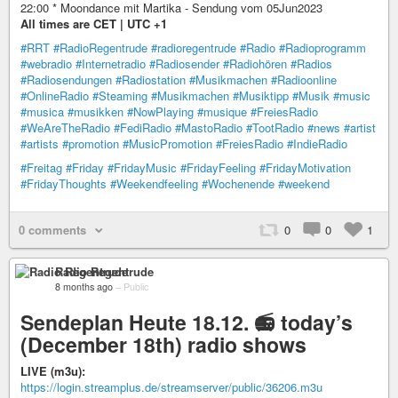
22:00 * Moondance mit Martika - Sendung vom 05Jun2023
All times are CET | UTC +1
#RRT
#RadioRegentrude
#radioregentrude
#Radio
#Radioprogramm
#webradio
#Internetradio
#Radiosender
#Radiohören
#Radios
#Radiosendungen
#Radiostation
#Musikmachen
#Radioonline
#OnlineRadio
#Steaming
#Musikmachen
#Musiktipp
#Musik
#music
#musica
#musikken
#NowPlaying
#musique
#FreiesRadio
#WeAreTheRadio
#FediRadio
#MastoRadio
#TootRadio
#news
#artist
#artists
#promotion
#MusicPromotion
#FreiesRadio
#IndieRadio
#Freitag
#Friday
#FridayMusic
#FridayFeeling
#FridayMotivation
#FridayThoughts
#Weekendfeeling
#Wochenende
#weekend
0 comments
0
0
1
Radio Regentrude
8 months ago
–
Public
Sendeplan Heute 18.12. 📻 today’s
(December 18th) radio shows
LIVE (m3u):
https://login.streamplus.de/streamserver/public/36206.m3u