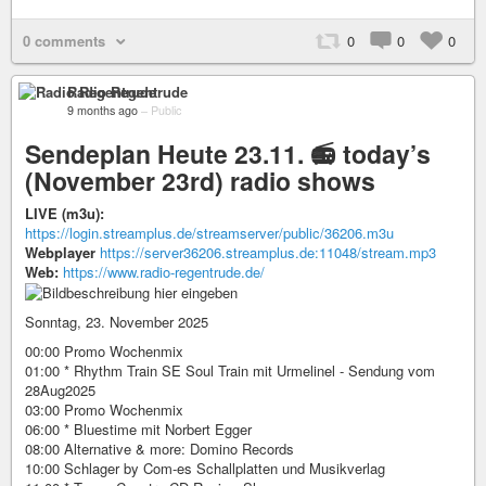
0 comments
0
0
0
Radio Regentrude
9 months ago
–
Public
Sendeplan Heute 23.11. 📻 today’s
(November 23rd) radio shows
LIVE (m3u):
https://login.streamplus.de/streamserver/public/36206.m3u
Webplayer
https://server36206.streamplus.de:11048/stream.mp3
Web:
https://www.radio-regentrude.de/
Sonntag, 23. November 2025
00:00 Promo Wochenmix
01:00 * Rhythm Train SE Soul Train mit Urmelinel - Sendung vom
28Aug2025
03:00 Promo Wochenmix
06:00 * Bluestime mit Norbert Egger
08:00 Alternative & more: Domino Records
10:00 Schlager by Com-es Schallplatten und Musikverlag