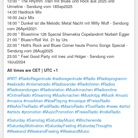
13:00 * The Rhythm Train mit Blues und Rock aus 2025 und
Urmeline - Sendung vom 18Sep2025
14:00 Hardrock Mix
16:00 Jazz Mix
18:00 * Dunkel ist die Melodic Metal Nacht mit Willy Wuff - Sendung
vom 26April2021
20:00 * Bluestime 126 Special Shemekia Copelandmit Norbert Egger
21:00 * Blues'n'Roll Vol. 21 by Urs
22:00 * Holli's Rock and Blues Corner heute Promo Songs Special -
Sendung vom 28Aug2025
23:00 * Feel Good Party mit ines und Holger - Sendung vom
19Jul2024
All times are CET | UTC +1
#RRT
#RadioRegentrude
#radioregentrude
#Radio
#Radioprogramm
#webradio
#Internetradio
#Radiosender
#Radiohören
#Radios
#Radiosendungen
#Radiostation
#Musikmachen
#Radioonline
#OnlineRadio
#Steaming
#Musikmachen
#Musiktipp
#Musik
#music
#musica
#musikken
#NowPlaying
#musique
#FreiesRadio
#WeAreTheRadio
#FediRadio
#MastoRadio
#TootRadio
#news
#artist
#artists
#promotion
#MusicPromotion
#FreiesRadio
#IndieRadio
#Saturday
#Samstag
#SaturdayMusic
#Wochenende
#SaturdayMotivation
#SaturdayFeeling
#SaturdayThoughts
#Weekend
#WeekendFeeling
#WeekendMusic