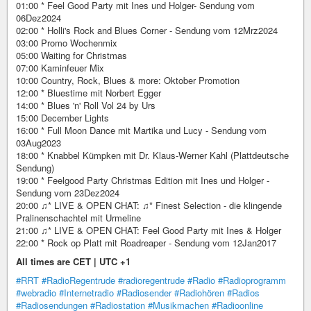
01:00 * Feel Good Party mit Ines und Holger- Sendung vom
06Dez2024
02:00 * Holli's Rock and Blues Corner - Sendung vom 12Mrz2024
03:00 Promo Wochenmix
05:00 Waiting for Christmas
07:00 Kaminfeuer Mix
10:00 Country, Rock, Blues & more: Oktober Promotion
12:00 * Bluestime mit Norbert Egger
14:00 * Blues 'n' Roll Vol 24 by Urs
15:00 December Lights
16:00 * Full Moon Dance mit Martika und Lucy - Sendung vom
03Aug2023
18:00 * Knabbel Kümpken mit Dr. Klaus-Werner Kahl (Plattdeutsche
Sendung)
19:00 * Feelgood Party Christmas Edition mit Ines und Holger -
Sendung vom 23Dez2024
20:00 ♫* LIVE & OPEN CHAT: ♫* Finest Selection - die klingende
Pralinenschachtel mit Urmeline
21:00 ♫* LIVE & OPEN CHAT: Feel Good Party mit Ines & Holger
22:00 * Rock op Platt mit Roadreaper - Sendung vom 12Jan2017
All times are CET | UTC +1
#RRT
#RadioRegentrude
#radioregentrude
#Radio
#Radioprogramm
#webradio
#Internetradio
#Radiosender
#Radiohören
#Radios
#Radiosendungen
#Radiostation
#Musikmachen
#Radioonline