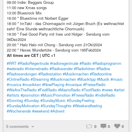
09:00 Indie: Beggars Group
11:00 new Xmas songs
13:00 Bluesrock Mix
16:00 * Bluestime mit Norbert Egger
18:00 * ImTakt - das Chormagazin mit Jürgen Bruch (Es weihnachtet
sehr! Eine Stunde weihnachtliche Chormusik)
19:00 * Feel Good Party mit Ines und Holger - Sendung vom
06Dez2024
20:00 * Halo Halo mit Chong - Sendung vom 21Okt2024
22:00 * Hexes Wundertüte - Sendung vom 195Feb2024
All times are CET | UTC +1
#RRT
#RadioRegentrude
#radioregentrude
#Radio
#Radioprogramm
#webradio
#Internetradio
#Radiosender
#Radiohören
#Radios
#Radiosendungen
#Radiostation
#Musikmachen
#Radioonline
#OnlineRadio
#Steaming
#Musikmachen
#Musiktipp
#Musik
#music
#musica
#musikken
#NowPlaying
#musique
#FreiesRadio
#WeAreTheRadio
#FediRadio
#MastoRadio
#TootRadio
#news
#artist
#artists
#promotion
#MusicPromotion
#FreiesRadio
#IndieRadio
#Sonntag
#Sunday
#SundayMusic
#SundayFeeling
#SundayMotivation
#SundayThoughts
#Weekendfeeling
#Wochenende
#weekend
#Advent
0 comments
0
0
0