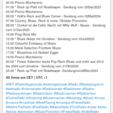
00:00 Promo Wochenmix
01:00 * Rock op Platt mit Roadreaper - Sendung vom 20Dez2023
03:00 Promo Wochenmix
06:00 * Holli's Rock and Blues Corner - Sendung vom 02Mai2024
07:00 Country, Blues, Rock & more: Oktober Promotion
08:00 * Dunkel ist die Celtic Nacht mit Willy Wuff - Neues - Sendung
vom 01Dez2020
10:00 Prog Rock Mix
12:00 * Blues Notes mit Urmeline - Sendung vom 03Juli2025
13:00 Colourful Embassy of Music
15:00 Metal Selection Frontiers Music
17:00 * Bluestime mit Norbert Egger
19:00 Promo Wochenmix
20:00 * Finest Selection heute Pop Rock Blues und mehr aus 2014
bis 2024 und Urmeline - Sendung vom 21Okt2025
22:00 * Rock op Platt mit Roadreaper -Sendungvom28Nov2023
All times are CET | UTC +1
#RRT
#RadioRegentrude
#radioregentrude
#Radio
#Radioprogramm
#webradio
#Internetradio
#Radiosender
#Radiohören
#Radios
#Radiosendungen
#Radiostation
#Musikmachen
#Radioonline
#OnlineRadio
#Steaming
#Musikmachen
#Musiktipp
#Musik
#music
#musica
#musikken
#NowPlaying
#musique
#FreiesRadio
#WeAreTheRadio
#FediRadio
#MastoRadio
#TootRadio
#news
#artist
#artists
#promotion
#MusicPromotion
#FreiesRadio
#IndieRadio