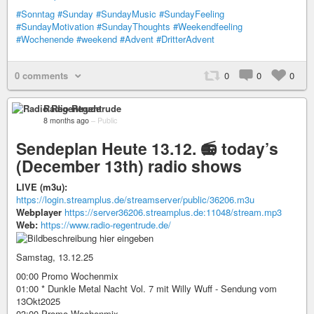
#Sonntag
#Sunday
#SundayMusic
#SundayFeeling
#SundayMotivation
#SundayThoughts
#Weekendfeeling
#Wochenende
#weekend
#Advent
#DritterAdvent
0 comments
0
0
0
Radio Regentrude
8 months ago
–
Public
Sendeplan Heute 13.12. 📻 today’s
(December 13th) radio shows
LIVE (m3u):
https://login.streamplus.de/streamserver/public/36206.m3u
Webplayer
https://server36206.streamplus.de:11048/stream.mp3
Web:
https://www.radio-regentrude.de/
Samstag, 13.12.25
00:00 Promo Wochenmix
01:00 * Dunkle Metal Nacht Vol. 7 mit Willy Wuff - Sendung vom
13Okt2025
03:00 Promo Wochenmix