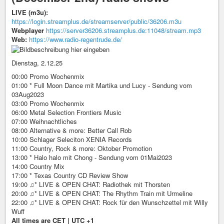
LIVE (m3u):
https://login.streamplus.de/streamserver/public/36206.m3u
Webplayer
https://server36206.streamplus.de:11048/stream.mp3
Web:
https://www.radio-regentrude.de/
Dienstag, 2.12.25
00:00 Promo Wochenmix
01:00 * Full Moon Dance mit Martika und Lucy - Sendung vom
03Aug2023
03:00 Promo Wochenmix
06:00 Metal Selection Frontiers Music
07:00 Weihnachtliches
08:00 Alternative & more: Better Call Rob
10:00 Schlager Seleciton XENIA Records
11:00 Country, Rock & more: Oktober Promotion
13:00 * Halo halo mit Chong - Sendung vom 01Mai2023
14:00 Country Mix
17:00 * Texas Country CD Review Show
19:00 ♫* LIVE & OPEN CHAT: Radiothek mit Thorsten
20:00 ♫* LIVE & OPEN CHAT: The Rhythm Train mit Urmeline
22:00 ♫* LIVE & OPEN CHAT: Rock für den Wunschzettel mit Willy
Wuff
All times are CET | UTC +1