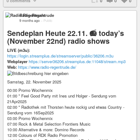
0 comments
0
0
0
Radio Regentrude
9 months ago
–
Public
Sendeplan Heute 22.11. 📻 today’s
(November 22nd) radio shows
LIVE (m3u):
https://login.streamplus.de/streamserver/public/36206.m3u
Webplayer
https://server36206.streamplus.de:11048/stream.mp3
Web:
https://www.radio-regentrude.de/
Samstag, 22. November 2025
00:00 Promo Wochenmix
01:00 * Feel Good Party mit Ines und Holger - Sendung vom
21Apr2025
02:00 * Radiothek mit Thorsten heute rockig und etwas Country -
Sendung vom 16Sep2025
03:00 Promo Wochenmix
07:00 Rock & Metal Selection Frontiers Music
10:00 Alternative & more: Domino Records
12:00 Colours of RDX Radio Promotion