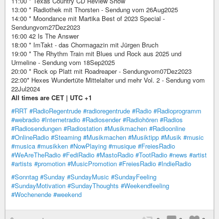
11:00 * Texas Country CD Review Show
13:00 * Radiothek mit Thorsten - Sendung vom 26Aug2025
14:00 * Moondance mit Martika Best of 2023 Special -
Sendungvom27Dez2023
16:00 42 Is The Answer
18:00 * ImTakt - das Chormagazin mit Jürgen Bruch
19:00 * The Rhythm Train mit Blues und Rock aus 2025 und
Urmeline - Sendung vom 18Sep2025
20:00 * Rock op Platt mit Roadreaper - Sendungvom07Dez2023
22:00* Hexes Wundertüte Mittelalter und mehr Vol. 2 - Sendung vom
22Jul2024
All times are CET | UTC +1
#RRT
#RadioRegentrude
#radioregentrude
#Radio
#Radioprogramm
#webradio
#Internetradio
#Radiosender
#Radiohören
#Radios
#Radiosendungen
#Radiostation
#Musikmachen
#Radioonline
#OnlineRadio
#Steaming
#Musikmachen
#Musiktipp
#Musik
#music
#musica
#musikken
#NowPlaying
#musique
#FreiesRadio
#WeAreTheRadio
#FediRadio
#MastoRadio
#TootRadio
#news
#artist
#artists
#promotion
#MusicPromotion
#FreiesRadio
#IndieRadio
#Sonntag
#Sunday
#SundayMusic
#SundayFeeling
#SundayMotivation
#SundayThoughts
#Weekendfeeling
#Wochenende
#weekend