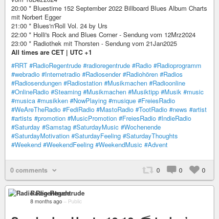
20:00 * Bluestime 152 September 2022 Billboard Blues Album Charts
mit Norbert Egger
21:00 * Blues'n'Roll Vol. 24 by Urs
22:00 * Holli's Rock and Blues Corner - Sendung vom 12Mrz2024
23:00 * Radiothek mit Thorsten - Sendung vom 21Jan2025
All times are CET | UTC +1
#RRT
#RadioRegentrude
#radioregentrude
#Radio
#Radioprogramm
#webradio
#Internetradio
#Radiosender
#Radiohören
#Radios
#Radiosendungen
#Radiostation
#Musikmachen
#Radioonline
#OnlineRadio
#Steaming
#Musikmachen
#Musiktipp
#Musik
#music
#musica
#musikken
#NowPlaying
#musique
#FreiesRadio
#WeAreTheRadio
#FediRadio
#MastoRadio
#TootRadio
#news
#artist
#artists
#promotion
#MusicPromotion
#FreiesRadio
#IndieRadio
#Saturday
#Samstag
#SaturdayMusic
#Wochenende
#SaturdayMotivation
#SaturdayFeeling
#SaturdayThoughts
#Weekend
#WeekendFeeling
#WeekendMusic
#Advent
0 comments
0
0
0
Radio Regentrude
8 months ago
–
Public