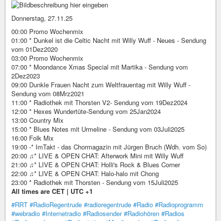
Donnerstag, 27.11.25
00:00 Promo Wochenmix
01:00 * Dunkel ist die Celtic Nacht mit Willy Wuff - Neues - Sendung
vom 01Dez2020
03:00 Promo Wochenmix
07:00 * Moondance Xmas Special mit Martika - Sendung vom
2Dez2023
09:00 Dunkle Frauen Nacht zum Weltfrauentag mit Willy Wuff -
Sendung vom 08Mrz2021
11:00 * Radiothek mit Thorsten V2- Sendung vom 19Dez2024
12:00 * Hexes Wundertüte-Sendung vom 25Jan2024
13:00 Country Mix
15:00 * Blues Notes mit Urmeline - Sendung vom 03Juli2025
16:00 Folk Mix
19:00 -* ImTakt - das Chormagazin mit Jürgen Bruch (Wdh. vom So)
20:00 ♫* LIVE & OPEN CHAT: Afterwork Mini mit Willy Wuff
21:00 ♫* LIVE & OPEN CHAT: Holli's Rock & Blues Corner
22:00 ♫* LIVE & OPEN CHAT: Halo-halo mit Chong
23:00 * Radiothek mit Thorsten - Sendung vom 15Juli2025
All times are CET | UTC +1
#RRT
#RadioRegentrude
#radioregentrude
#Radio
#Radioprogramm
#webradio
#Internetradio
#Radiosender
#Radiohören
#Radios