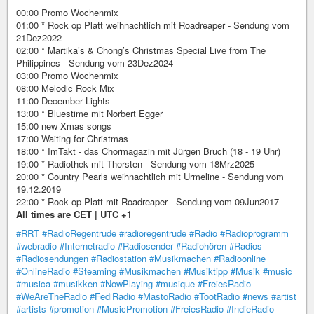
00:00 Promo Wochenmix
01:00 * Rock op Platt weihnachtlich mit Roadreaper - Sendung vom
21Dez2022
02:00 * Martika’s & Chong’s Christmas Special Live from The
Philippines - Sendung vom 23Dez2024
03:00 Promo Wochenmix
08:00 Melodic Rock Mix
11:00 December Lights
13:00 * Bluestime mit Norbert Egger
15:00 new Xmas songs
17:00 Waiting for Christmas
18:00 * ImTakt - das Chormagazin mit Jürgen Bruch (18 - 19 Uhr)
19:00 * Radiothek mit Thorsten - Sendung vom 18Mrz2025
20:00 * Country Pearls weihnachtlich mit Urmeline - Sendung vom
19.12.2019
22:00 * Rock op Platt mit Roadreaper - Sendung vom 09Jun2017
All times are CET | UTC +1
#RRT
#RadioRegentrude
#radioregentrude
#Radio
#Radioprogramm
#webradio
#Internetradio
#Radiosender
#Radiohören
#Radios
#Radiosendungen
#Radiostation
#Musikmachen
#Radioonline
#OnlineRadio
#Steaming
#Musikmachen
#Musiktipp
#Musik
#music
#musica
#musikken
#NowPlaying
#musique
#FreiesRadio
#WeAreTheRadio
#FediRadio
#MastoRadio
#TootRadio
#news
#artist
#artists
#promotion
#MusicPromotion
#FreiesRadio
#IndieRadio