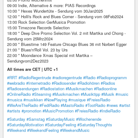
09:00 Indie, Alternative & more: PIAS Recordings
10:00 * Hexes Wundertüte - Sendung vom 30Jan2025
12:00 * Holli's Rock and Blues Corner - Sendung vom 08Feb2024
13:00 Rock Selection GerMusica Promotion
15:00 Timezone Records Selection
18:00 * Deep Dive Promo Selection Vol. 2 mit Martika und Chong -
Sendung vom 25Mrz2024
20:00 * Bluestime 149 Feature Chicago Blues 36 mit Norbert Egger
21:00 * Blues'n'Roll Vol. 23 by Urs
22:00 * Moondance Xmas Special mit Martika –
Sendungvom2Dez2023
All times are CET | UTC +1
#RRT
#RadioRegentrude
#radioregentrude
#Radio
#Radioprogramm
#webradio
#Internetradio
#Radiosender
#Radiohören
#Radios
#Radiosendungen
#Radiostation
#Musikmachen
#Radioonline
#OnlineRadio
#Steaming
#Musikmachen
#Musiktipp
#Musik
#music
#musica
#musikken
#NowPlaying
#musique
#FreiesRadio
#WeAreTheRadio
#FediRadio
#MastoRadio
#TootRadio
#news
#artist
#artists
#promotion
#MusicPromotion
#FreiesRadio
#IndieRadio
#Saturday
#Samstag
#SaturdayMusic
#Wochenende
#SaturdayMotivation
#SaturdayFeeling
#SaturdayThoughts
#Weekend
#WeekendFeeling
#WeekendMusic