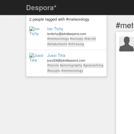
Despora*
2 people tagged with #meteorology
#met
Ion Tichy
iontichy@joindiaspora.com
#meteorology
#occupy
#tai-chi
#shakuhachi
#chi-kung
Jussi Tiira
jussi24@joindiaspora.com
#tennis
#photography
#geocaching
#kungfu
#meteorology