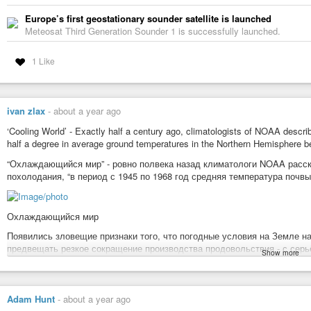
Europe’s first geostationary sounder satellite is launched
Meteosat Third Generation Sounder 1 is successfully launched.
1 Like
ivan zlax
-
about a year ago
‘Cooling World’ - Exactly half a century ago, climatologists of NOAA describ
half a degree in average ground temperatures in the Northern Hemisphere 
“Охлаждающийся мир” - ровно полвека назад климатологи NOAA расс
похолодания, “в период с 1945 по 1968 год средняя температура почв
Охлаждающийся мир
Появились зловещие признаки того, что погодные условия на Земле на
предвещать резкое сокращение производства продовольствия - с сер
Show more
всех стран на Земле. Падение производства продовольствия может нач
В числе регионов, которым суждено ощутить на себе его влияние, - 
также ряд самостоятельных тропических районов - части Индии, Пакис
вегетационный период зависит от дождей, приносимых муссоном.
Adam Hunt
-
about a year ago