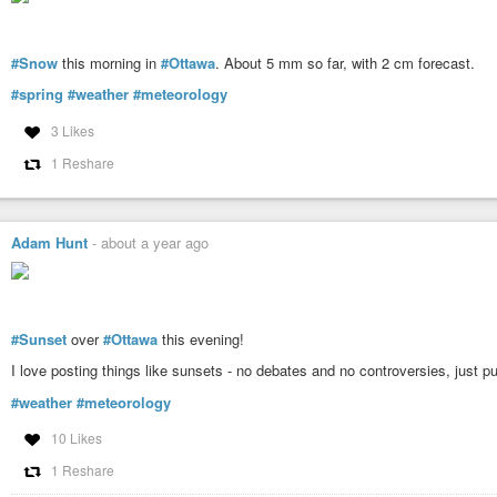
#Snow
this morning in
#Ottawa
. About 5 mm so far, with 2 cm forecast.
#spring
#weather
#meteorology
3 Likes
1 Reshare
Adam Hunt
-
about a year ago
#Sunset
over
#Ottawa
this evening!
I love posting things like sunsets - no debates and no controversies, just p
#weather
#meteorology
10 Likes
1 Reshare