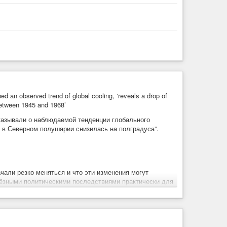
ed an observed trend of global cooling, ‘reveals a drop of
between 1945 and 1968’
казывали о наблюдаемой тенденции глобального
ы в Северном полушарии снизилась на полградуса”.
чали резко меняться и что эти изменения могут
ьёзными политическими последствиями практически для
аться уже совсем скоро, возможно, всего через 10 лет.
большие пшеничные земли Канады и СССР на севере, а
тана, Бангладеш, Индокитая и Индонезии, где