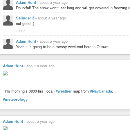
Adam Hunt
-
about a year ago
переменные климатической неопределённости в экономические прогн
Doubtful! The snow won;t last long and will get covered in freezing r
планировщики будут медлить, тем сложнее им будет справиться с кли
мрачной реальностью.
Salinger 3
-
about a year ago
«Охлаждающийся мир»: Из журнала Newsweek, 28 апреля 1975 года
not good :(
1 Like
#climate
#climatechange
#climatology
#globalcooling
#meteorology
#
Adam Hunt
-
about a year ago
Yeah it is going to be a messy weekend here in Ottawa.
Adam Hunt
-
about a year ago
This morning’s 0800 hrs (local)
#weather
map from
#NavCanada
.
#meteorology
Adam Hunt
-
about a year ago