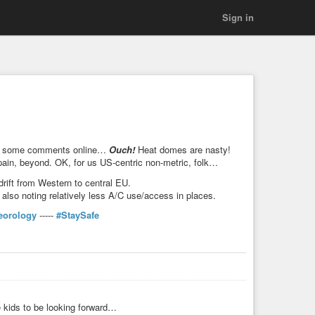
Sign in
seen some comments online…
Ouch!
Heat domes are nasty!
ain, beyond. OK, for us US-centric non-metric, folk…
drift from Western to central EU.
 also noting relatively less A/C use/access in places.
eorology
-----
#StaySafe
e kids to be looking forward…