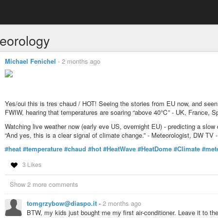
eorology
Michael Fenichel
-
2 months ago
Yes/oui this is tres chaud / HOT! Seeing the stories from EU now, and 
FWIW, hearing that temperatures are soaring “above 40℃” - UK, France, Sp
Watching live weather now (early eve US, overnight EU) - predicting a slow 
“And yes, this is a clear signal of climate change.” - Meteorologist, DW TV -
#heat
#temperature
#chaud
#hot
#HeatWave
#HeatDome
#Climate
#met
3 Likes
Show 2 more comments
tomgrzybow@diaspo.it
-
2 months ago
BTW, my kids just bought me my first air-conditioner. Leave it to th