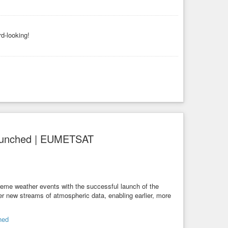
rd-looking!
s launched | EUMETSAT
treme weather events with the successful launch of the
r new streams of atmospheric data, enabling earlier, more
hed