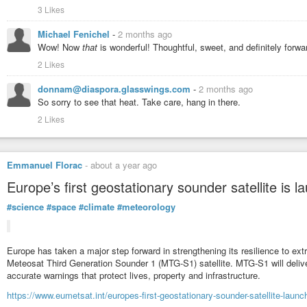
3 Likes
Michael Fenichel
-
2 months ago
Wow! Now
that
is wonderful! Thoughtful, sweet, and definitely forwa
2 Likes
donnam@diaspora.glasswings.com
-
2 months ago
So sorry to see that heat. Take care, hang in there.
2 Likes
Emmanuel Florac
-
about a year ago
Europe’s first geostationary sounder satellite i
#science
#space
#climate
#meteorology
Europe has taken a major step forward in strengthening its resilience to ex
Meteosat Third Generation Sounder 1 (MTG-S1) satellite. MTG-S1 will delive
accurate warnings that protect lives, property and infrastructure.
https://www.eumetsat.int/europes-first-geostationary-sounder-satellite-launc