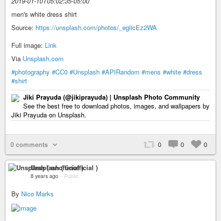
2019-01-10T05:02:35-05:00
men's white dress shirt
Source:
https://unsplash.com/photos/_eglicEz2WA
Full image:
Link
Via
Unsplash.com
#photography
#CC0
#Unsplash
#APIRandom
#mens
#white
#dress
#shirt
Jiki Prayuda (@jikiprayuda) | Unsplash Photo Community
See the best free to download photos, images, and wallpapers by
Jiki Prayuda on Unsplash.
0 comments
0
0
0
Unsplash ( unofficial )
8 years ago
–
Public
By
Nico Marks