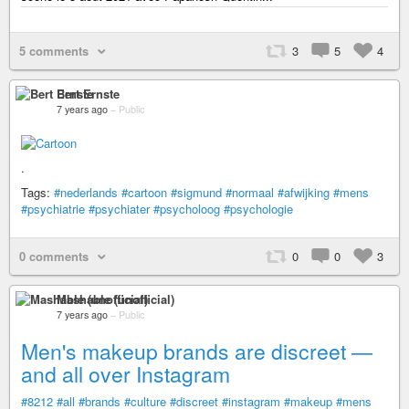
5 comments
3
5
4
Bert Ernste
7 years ago
–
Public
.
Tags:
#nederlands
#cartoon
#sigmund
#normaal
#afwijking
#mens
#psychiatrie
#psychiater
#psycholoog
#psychologie
0 comments
0
0
3
Mashable (unofficial)
7 years ago
–
Public
Men's makeup brands are discreet —
and all over Instagram
#8212
#all
#brands
#culture
#discreet
#instagram
#makeup
#mens