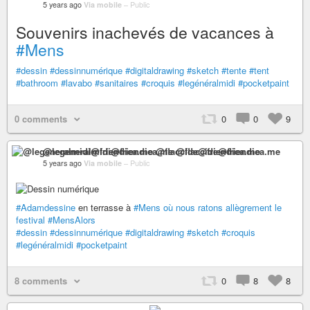
5 years ago
Via mobile
–
Public
Souvenirs inachevés de vacances à
#Mens
#dessin
#dessinnumérique
#digitaldrawing
#sketch
#tente
#tent
#bathroom
#lavabo
#sanitaires
#croquis
#legénéralmidi
#pocketpaint
0 comments
0
0
9
@legeneralmidi@friendica.me @flaccide@friendica.me
5 years ago
Via mobile
–
Public
#Adamdessine
en terrasse à
#Mens
où nous ratons allègrement le
festival
#MensAlors
#dessin
#dessinnumérique
#digitaldrawing
#sketch
#croquis
#legénéralmidi
#pocketpaint
8 comments
0
8
8