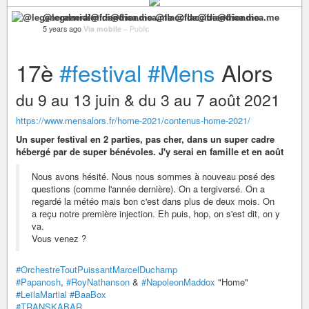
@legeneralmidi@friendica.me @flaccide@friendica.me
5 years ago
Via mobile
–
Public
17è
#festival
#Mens
Alors
du 9 au 13 juin & du 3 au 7 août 2021
https://www.mensalors.fr/home-2021/contenus-home-2021/
Un super festival en 2 parties, pas cher, dans un super cadre
hébergé par de super bénévoles. J'y serai en famille et en août
Nous avons hésité. Nous nous sommes à nouveau posé des
questions (comme l'année dernière). On a tergiversé. On a
regardé la météo mais bon c'est dans plus de deux mois. On
a reçu notre première injection. Eh puis, hop, on s'est dit, on y
va.
Vous venez ?
#OrchestreToutPuissantMarcelDuchamp
#Papanosh
,
#RoyNathanson
&
#NapoleonMaddox
"Home"
#LeïlaMartial
#BaaBox
#TRANSKABAR