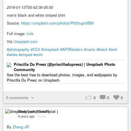
2019-01-13T00:42:36-05:00
men's black and white striped shirt
Source:
https://unsplash.com/photos/PbI3tupn0BM
Full image:
Link
Via
Unsplash.com
#photography
#CC0
#Unsplash
#APIRandom
#mens
#black
#and
#white
#striped
#shirt
Priscilla Du Preez (@priscilladupreez) | Unsplash Photo
Community
See the best free to download photos, images, and wallpapers by
Priscilla Du Preez on Unsplash.
0 comments
0
0
0
Unsplash ( unofficial )
8 years ago
–
Public
By
Zhang JR