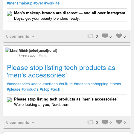
#mensmakeup
#over
#worklife
Men's makeup brands are discreet — and all over Instagram
Boys, get your beauty blenders ready.
0 comments
0
0
0
Mashable (unofficial)
7 years ago
–
Public
Please stop listing tech products as
'men's accessories'
#accessories
#consumertech
#culture
#mashableshopping
#mens
#please
#products
#stop
#tech
Please stop listing tech products as 'men's accessories'
We're looking at you, Nordstrom.
0 comments
0
0
0