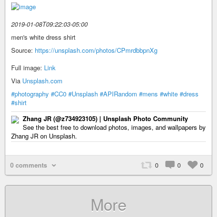
2019-01-08T09:22:03-05:00
men's white dress shirt
Source:
https://unsplash.com/photos/CPmrdbbpnXg
Full image:
Link
Via
Unsplash.com
#photography
#CC0
#Unsplash
#APIRandom
#mens
#white
#dress
#shirt
Zhang JR (@z734923105) | Unsplash Photo Community
See the best free to download photos, images, and wallpapers by
Zhang JR on Unsplash.
0 comments
0
0
0
More