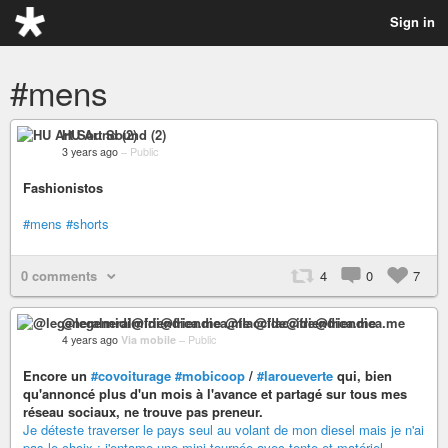
Sign in
#mens
HU Art Sound (2)
3 years ago
–
Public
Fashionistos
#mens
#shorts
0 comments
4
0
7
@legeneralmidi@friendica.me @flaccide@friendica.me
4 years ago
Via mobile
–
Public
Encore un
#covoiturage
#mobicoop
/
#laroueverte
qui, bien
qu'annoncé plus d'un mois à l'avance et partagé sur tous mes
réseau sociaux, ne trouve pas preneur.
Je déteste traverser le pays seul au volant de mon diesel mais je n'ai
pas le choix : j'entame une mini tournée avec tente et matériel