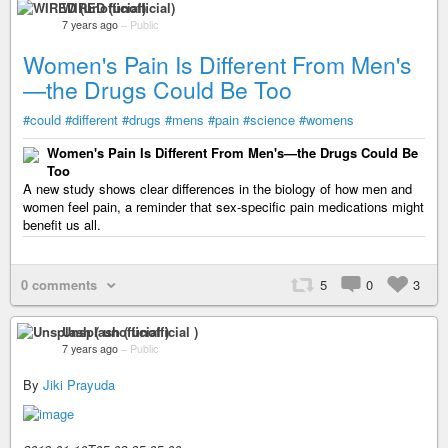
WIRED (unofficial)
7 years ago
–
Public
Women's Pain Is Different From Men's
—the Drugs Could Be Too
#could
#different
#drugs
#mens
#pain
#science
#womens
Women's Pain Is Different From Men's—the Drugs Could Be
Too
A new study shows clear differences in the biology of how men and
women feel pain, a reminder that sex-specific pain medications might
benefit us all.
0 comments
5
0
3
Unsplash ( unofficial )
7 years ago
–
Public
By
Jiki Prayuda