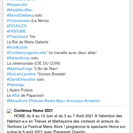
#Hyperculte
#MadalitsoBan
#BenoitDelbecq
solo
#Violoneuses
(La Nòvia)
#DIXAILES
#FANTôME
#ThéoGirard
Trio
Le Bal de Marie Galante
#AcidKostik
#Conférencegesticulée
"Je travaille avec deux ailes"
#AdrienAmey
solo
La cérémoniale (CIE DU COIN)
#MathiasForge
"L'Air de Rien"
#SylvainLemêtre
"Sonore Boréale"
#DavidChevallier
solo
#Haratago
L'Apéro Poésie
Le
#Bal
de Papanosh
#MensAlors
#Trièves
#Isère
#jazz
#musique
#création
Contenus Home 2021
HOME du 9 au 13 Juin et du 3 au 7 Août 2021 À l'attention des
Habitant-e-s en Trièves et Matheysine des visiteurs et acteurs du
Territoire Le Festival Mens Alors ! programme le spectacle Home sur
scène le 5 août 2021 avec Papanosh Quentin...