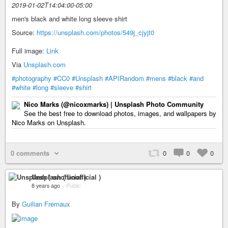
2019-01-02T14:04:00-05:00
men's black and white long sleeve shirt
Source:
https://unsplash.com/photos/549j_cjyjt0
Full image:
Link
Via
Unsplash.com
#photography
#CC0
#Unsplash
#APIRandom
#mens
#black
#and
#white
#long
#sleeve
#shirt
Nico Marks (@nicoxmarks) | Unsplash Photo Community
See the best free to download photos, images, and wallpapers by
Nico Marks on Unsplash.
0 comments
0
0
0
Unsplash ( unofficial )
8 years ago
–
Public
By
Guilian Fremaux