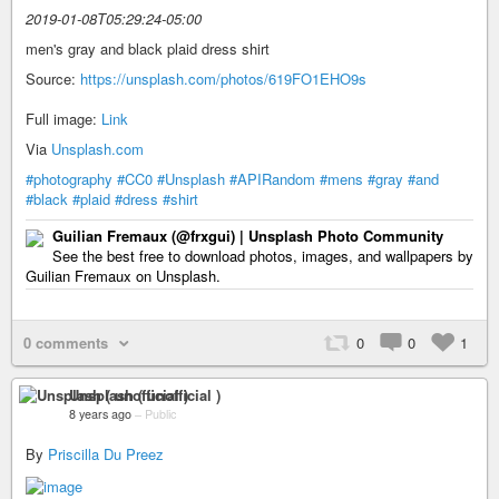
2019-01-08T05:29:24-05:00
men's gray and black plaid dress shirt
Source:
https://unsplash.com/photos/619FO1EHO9s
Full image:
Link
Via
Unsplash.com
#photography
#CC0
#Unsplash
#APIRandom
#mens
#gray
#and
#black
#plaid
#dress
#shirt
Guilian Fremaux (@frxgui) | Unsplash Photo Community
See the best free to download photos, images, and wallpapers by
Guilian Fremaux on Unsplash.
0 comments
0
0
1
Unsplash ( unofficial )
8 years ago
–
Public
By
Priscilla Du Preez