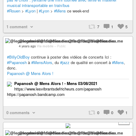
musical intransportable en train/bus
#Rouen
>
#Lyon
|
#Lyon
>
#Mens
ce week-end
1 comment
7
1
5
@legeneralmidi@friendica.me @flaccide@friendica.me
4 years ago
Via mobile
–
Public
#BillyOldBoy
continue à poster des vidéos de concerts Ici :
#Papanosh
à
#MensAlors
, du
#jazz
de qualité en concert à
#Mens
,
donc.
Papanosh @ Mens Alors !
Papanosh @ Mens Alors ! - Mens 03/08/2021
https://www.lesvibrantsdefricheurs.com/papanosh
https://papanosh.bandcamp.com
0 comments
0
0
1
+ 1
@legeneralmidi@friendica.me @flaccide@friendica.me