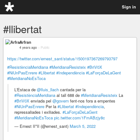
Sign in
#llibertat
Arfran
4 years ago
–
Public
https://twitter.com/ernest_sant/status/1500197367269793797
#ResistènciaMeridiana
#MeridianaResisteix
#BriV0X
#NiUnPasEnrere
#Llibertat
#Independència
#LaForçaDeLaGent
#MeridianaNoEsToca
L'Estaca de
@lluis_llach
cantada per la
#ResistènciaMeridiana
al tall 688 de
#MeridianaResisteix
La
#BriV0X
enviada pel
@govern
fent-nos fora a empentes
#NiUnPasEnrere
Per la
#Llibertat
#Independència
,
repressaliades i exiliades.
#LaForçaDeLaGent
#MeridianaNoEsToca
pic.twitter.com/1FmABzjy8c
— Ernest II*II (@ernest_sant)
March 5, 2022