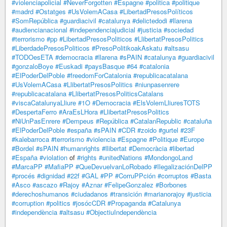
#violenciapolicial
#NeverForgotten
#Espagne
#politica
#politique
#madrd
#Ostatges
#UsVolemACasa
#LibertadPresosPolíticos
#SomRepública
#guardiacivil
#catalunya
#delictedodi
#llarena
#audiencianacional
#independenciajudicial
#justicia
#sociedad
#terrorismo
#pp
#LibertadPresosPoliticos
#LlibertatPresosPolitics
#LiberdadePresosPoliticos
#PresoPolitikoakAskatu
#altsasu
#TODOesETA
#democracia
#llarena
#sPAIN
#catalunya
#guardiacivil
#gonzaloBoye
#Euskadi
#paysBasque
#64
#catalonia
#ElPoderDelPoble
#freedomForCatalonia
#republicacatalana
#UsVolemACasa
#LlibertatPresosPolitics
#niunpasenrere
#republicacatalana
#LlibertatPresosPoliticsCatalans
#viscaCatalunyaLliure
#1O
#Democracia
#ElsVolemLliuresTOTS
#DespertaFerro
#AraEsLHora
#LlibertatPresosPolitics
#NiUnPasEnrere
#Dempeus
#República
#CatalanRepublic
#cataluña
#ElPoderDelPoble
#españa
#sPAIN
#CDR
#zoido
#gurtel
#23F
#kalebarroca
#terrorismo
#violencia
#Espagne
#Politique
#Europe
#Bordel
#sPAIN
#humanrights
#llibertat
#Democràcia
#libertad
#España
#violation
of
#rights
#unitedNations
#MondongoLand
#MarcaPP
#MafiaPP
#QueDevuelvanLoRobado
#IlegalizaciónDelPP
#procés
#dignidad
#22f
#GAL
#PP
#CorruPPción
#corruptos
#Basta
#Asco
#ascazo
#Rajoy
#Aznar
#FelipeGonzalez
#Borbones
#derechoshumanos
#ciudadanos
#transición
#marianorajoy
#justicia
#corruption
#politics
#josócCDR
#Propaganda
#Catalunya
#independència
#altsasu
#ObjectiuIndependència