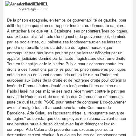
Arnaud DANIEL
5 years ago
–
Public
De la prison espagnole, en temps de gouvernabilité de gauche, pour
délit d'opinion quand on est rappeur insolent ou démocrate catalan...
A rattacher à ce que vit la Catalogne, ses prisonniers/ères politiques,
ses exilé.e.s et à l'attitude d'une gauche de gouvernement, dominée
par les socialistes, qui balbutie ses fondamentaux en se laissant
prendre en tenaille entre sa défense du régime monarchique
corrompu et ses moulinets pour ne pas se laisser déborder par un
appareil judiciaire dominé par la haute magistrature d'extrême droite.
Tout en faisant jouer le Ministère Public pour s'acharner contre les
droits à des libérations partielles pour les prisonniers/ères politiques
catalan.e.s ou en jouant commando anti exilé.e.s au Parlement
européen aux côtés de la droite et de l'extrême droite pour obtenir la
levée de l'immunité des député.e.s indépendantistes catalan.e.s.
Pablo Hasél n'a pas mâché ses mots récemment contre le petit jeu
servile de Podemos et de ses alliés des Communs se démarquant
juste ce qu'il faut du PSOE pour ratifier de continuer à co-gouverner
avec lui malgré tout : il a apostrophé la maire Communs de
Barcelone, Ada Colau, en l'accusant d'être la "répugnante servante
du régime" au constat que des employés municipaux avaient effacé
une peinture murale de solidarité avec lui et dénonçant l'ex roi
corrompu. Ada Colau a dû présenter ses excuses pour cette
destruction et s'est résolue, à quelques heures de l'emprisonnement