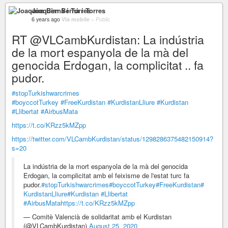
Joaquim Bernà i Torres
6 years ago
Via mobile
–
Public
RT @VLCambKurdistan: La indústria
de la mort espanyola de la mà del
genocida Erdogan, la complicitat .. fa
pudor.
#stopTurkishwarcrimes
#boyccotTurkey
#FreeKurdistan
#KurdistanLliure
#Kurdistan
#Llibertat
#AirbusMata
https://t.co/KRzz5kMZpp
https://twitter.com/VLCambKurdistan/status/1298286375482150914?
s=20
La indústria de la mort espanyola de la mà del genocida
Erdogan, la complicitat amb el feixisme de l'estat turc fa
pudor.
#stopTurkishwarcrimes
#boyccotTurkey
#FreeKurdistan
#
KurdistanLliure
#Kurdistan
#Llibertat
#AirbusMata
https://t.co/KRzz5kMZpp
— Comitè Valencià de solidaritat amb el Kurdistan
(@VLCambKurdistan)
August 25, 2020