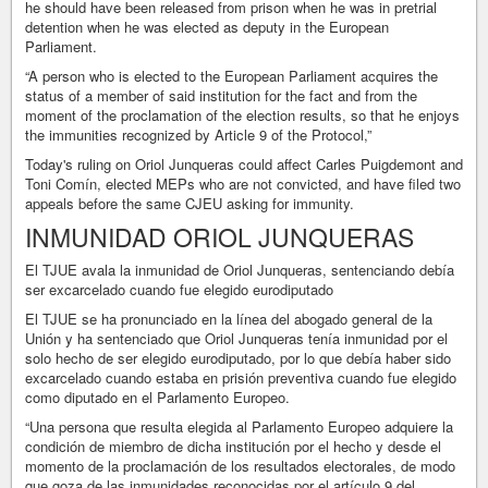
he should have been released from prison when he was in pretrial
detention when he was elected as deputy in the European
Parliament.
“A person who is elected to the European Parliament acquires the
status of a member of said institution for the fact and from the
moment of the proclamation of the election results, so that he enjoys
the immunities recognized by Article 9 of the Protocol,”
Today's ruling on Oriol Junqueras could affect Carles Puigdemont and
Toni Comín, elected MEPs who are not convicted, and have filed two
appeals before the same CJEU asking for immunity.
INMUNIDAD ORIOL JUNQUERAS
El TJUE avala la inmunidad de Oriol Junqueras, sentenciando debía
ser excarcelado cuando fue elegido eurodiputado
El TJUE se ha pronunciado en la línea del abogado general de la
Unión y ha sentenciado que Oriol Junqueras tenía inmunidad por el
solo hecho de ser elegido eurodiputado, por lo que debía haber sido
excarcelado cuando estaba en prisión preventiva cuando fue elegido
como diputado en el Parlamento Europeo.
“Una persona que resulta elegida al Parlamento Europeo adquiere la
condición de miembro de dicha institución por el hecho y desde el
momento de la proclamación de los resultados electorales, de modo
que goza de las inmunidades reconocidas por el artículo 9 del