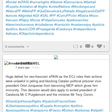
#Bordel
#sPAIN
#humanrights
#llibertat
#Democràcia
#libertad
#España
#violation
of
#rights
#unitedNations
#MondongoLand
#MarcaPP
#MafiaPP
#QueDevuelvanLoRobado
#IlegalizaciónDelPP
#procés
#dignidad
#22f
#GAL
#PP
#CorruPPción
#Basta
#Asco
#ascazo
#Rajoy
#Aznar
#FelipeGonzalez
#pedrosanchez
#derechoshumanos
#ciudadanos
#transición
#marianorajoy
#justicia
#politics
#josócCDR
#Propaganda
#Catalunya
#independència
#altsasu
#ObjectiuIndependència
0 comments
0
0
1
Arnaud DANIEL
7 years ago
–
Public
Huge defeat for neo-francoist sPAIN as the ECJ rules their actions
were unlawful in jailing and blocking Catalan political prisoner vice-
president Oriol Junqueras from becoming MEP which gives him
immunity. This decision would also apply to exiled president of
Catalonia Mr C Puigdemont and the minister Mr Tony Comin.
#StandUp4HumanRights
#SpainIsAFascistState
#Llibertatpresospolitics
#España
#corruption
#politics
#presospoliticos
#franquismo
#Franco
#Borbon
#borbones
#felipeVI