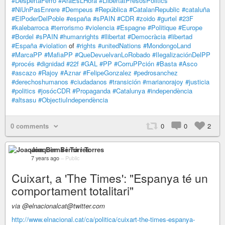
#DespertaFerro
#AraEsLHora
#LlibertatPresosPolitics
#NiUnPasEnrere
#Dempeus
#República
#CatalanRepublic
#cataluña
#ElPoderDelPoble
#españa
#sPAIN
#CDR
#zoido
#gurtel
#23F
#kalebarroca
#terrorismo
#violencia
#Espagne
#Politique
#Europe
#Bordel
#sPAIN
#humanrights
#llibertat
#Democràcia
#libertad
#España
#violation
of
#rights
#unitedNations
#MondongoLand
#MarcaPP
#MafiaPP
#QueDevuelvanLoRobado
#IlegalizaciónDelPP
#procés
#dignidad
#22f
#GAL
#PP
#CorruPPción
#Basta
#Asco
#ascazo
#Rajoy
#Aznar
#FelipeGonzalez
#pedrosanchez
#derechoshumanos
#ciudadanos
#transición
#marianorajoy
#justicia
#politics
#josócCDR
#Propaganda
#Catalunya
#independència
#altsasu
#ObjectiuIndependència
0 comments
0
0
2
Joaquim Bernà i Torres
7 years ago
–
Public
Cuixart, a 'The Times': "Espanya té un
comportament totalitari"
via @elnacionalcat@twitter.com
http://www.elnacional.cat/ca/politica/cuixart-the-times-espanya-