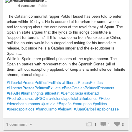
Arnaud DANIEL
6 years ago
–
Public
The Catalan communist rapper Pablo Hassel has been told to enter
prison within 10 days. He is accused of terrorism for some tweets
and for singing about the corruption of the royal family of Spain. The
Spanish state argues that the lyrics to his songs constitute a
"support for terrorism." If this news come from Venezuela or China,
half the country would be outraged and asking for his immediate
release, but since he is a Catalan singer and the executioner is
Spain.....
While in Spain more political prisoners of the regime appear. The
Spanish parties with representation in the Spanish Cortes (all of
them, without exception) applaud, or keep a shameful silence. Infinite
shame, eternal disgust.
#LlibertatPresosPolíticsiExiliats
#LlibertatPresosPolítics
#LlibertatPresosPoliticsiExiliats
#FreeCatalanPoliticalPrisoners
#sPAIN
#humanrights
#llibertat
#Democràcia
#libertad
#PedroSanchez
#PSOE
#violenciapolicial
#Borbones
#Robo
#derechoshumanos
#justicia
#España
#corruption
#politics
#presospoliticos
#franquismo
#felipeVI
#JuanCarlosI
#pablohassel
1 comment
1
1
3