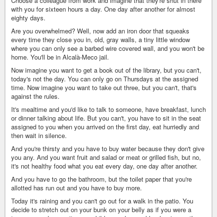
Choose a colleague from work and imagine that they're shut in there
with you for sixteen hours a day. One day after another for almost
eighty days.
Are you overwhelmed? Well, now add an iron door that squeaks
every time they close you in, old, gray walls, a tiny little window
where you can only see a barbed wire covered wall, and you won't be
home. You'll be in Alcalà-Meco jail.
Now imagine you want to get a book out of the library, but you can't,
today's not the day. You can only go on Thursdays at the assigned
time. Now imagine you want to take out three, but you can't, that's
against the rules.
It's mealtime and you'd like to talk to someone, have breakfast, lunch
or dinner talking about life. But you can't, you have to sit in the seat
assigned to you when you arrived on the first day, eat hurriedly and
then wait in silence.
And you're thirsty and you have to buy water because they don't give
you any. And you want fruit and salad or meat or grilled fish, but no,
it's not healthy food what you eat every day, one day after another.
And you have to go the bathroom, but the toilet paper that you're
allotted has run out and you have to buy more.
Today it's raining and you can't go out for a walk in the patio. You
decide to stretch out on your bunk on your belly as if you were a