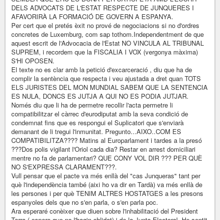
DELS ADVOCATS DE L'ESTAT RESPECTE DE JUNQUERES I
AFAVORIRÀ LA FORMACIÓ DE GOVERN A ESPANYA.
Per cert que el pretés èxit no prové de negociacions si no d'ordres
concretes de Luxemburg, com sap tothom.Independentment de que
aquest escrit de l'Advocacia de l'Estat NO VINCULA AL TRIBUNAL
SUPREM, i recordem que la FISCALIA I VOX (vergonya màxima)
S'HI OPOSEN.
El texte no es clar amb la petició d'excarceració , diu que ha de
complir la sentència que respecta i veu ajustada a dret quan TOTS
ELS JURISTES DEL MON MUNDIAL SABEM QUE LA SENTENCIA
ES NULA, DONCS ES JUTJA A QUI NO ES PODIA JUTJAR.
Només diu que li ha de permetre recollir l'acta permetre li
compatibilitzar el càrrec d'eurodiputat amb la seva condició de
condemnat fins que es respongui el Suplicatori que s'enviarà
demanant de li tregui l'inmunitat. Pregunto...AIXO..COM ES
COMPATIBILITZA???? Matins al Europarlament i tardes a la presó
???Dos polis vigilant l'Oriol cada dia? Restar en arrest domiciliari
mentre no fa de parlamentari? QUE CONY VOL DIR ??? PER QUÈ
NO S'EXPRESSA CLARAMENT???.
Vull pensar que el pacte va més enllà del "cas Junqueras" tant per
què l'independència també (aixi ho va dir en Tardà) va més enllà de
les persones i per què TENIM ALTRES HOSTATGES a les presons
espanyoles dels que no s'en parla, o s'en parla poc.
Ara esperaré conèixer que diuen sobre l'inhabilitació del President
Torra ( espero que no l'hagin oblidat) i de la Junta Electoral. He sentit