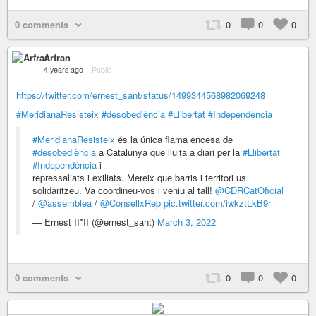
0 comments
0
0
0
Arfran
4 years ago
–
Public
https://twitter.com/ernest_sant/status/1499344568982069248
#MeridianaResisteix
#desobediència
#Llibertat
#Independència
#MeridianaResisteix
és la única flama encesa de
#desobediència
a Catalunya que lluita a diari per la
#Llibertat
#Independència
i
repressaliats i exiliats. Mereix que barris i territori us
solidaritzeu. Va coordineu-vos i veniu al tall!
@CDRCatOficial
/
@assemblea
/
@ConsellxRep
pic.twitter.com/iwkztLkB9r
— Ernest II*II (@ernest_sant)
March 3, 2022
0 comments
0
0
0