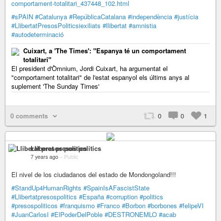
comportament-totalitari_437448_102.html
#sPAIN
#Catalunya
#RepúblicaCatalana
#independència
#justícia
#LlibertatPresosPoliticsiexiliats
#llibertat
#amnistia
#autodeterminació
Cuixart, a 'The Times': "Espanya té un comportament
totalitari"
El president d'Òmnium, Jordi Cuixart, ha argumentat el
"comportament totalitari" de l'estat espanyol els últims anys al
suplement 'The Sunday Times'
0 comments
0
0
1
Lliberat presos politics
7 years ago
–
Public
El nivel de los ciudadanos del estado de Mondongoland!!!
#StandUp4HumanRights
#SpainIsAFascistState
#Llibertatpresospolitics
#España
#corruption
#politics
#presospoliticos
#franquismo
#Franco
#Borbon
#borbones
#felipeVI
#JuanCarlosI
#ElPoderDelPoble
#DESTRONEMLO
#acab