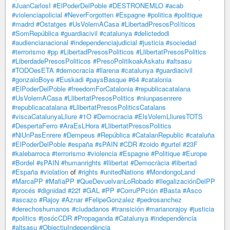
#JuanCarlosI
#ElPoderDelPoble
#DESTRONEMLO
#acab
#violenciapolicial
#NeverForgotten
#Espagne
#politica
#politique
#madrd
#Ostatges
#UsVolemACasa
#LibertadPresosPolíticos
#SomRepública
#guardiacivil
#catalunya
#delictedodi
#audiencianacional
#independenciajudicial
#justicia
#sociedad
#terrorismo
#pp
#LibertadPresosPoliticos
#LlibertatPresosPolitics
#LiberdadePresosPoliticos
#PresoPolitikoakAskatu
#altsasu
#TODOesETA
#democracia
#llarena
#catalunya
#guardiacivil
#gonzaloBoye
#Euskadi
#paysBasque
#64
#catalonia
#ElPoderDelPoble
#freedomForCatalonia
#republicacatalana
#UsVolemACasa
#LlibertatPresosPolitics
#niunpasenrere
#republicacatalana
#LlibertatPresosPoliticsCatalans
#viscaCatalunyaLliure
#1O
#Democracia
#ElsVolemLliuresTOTS
#DespertaFerro
#AraEsLHora
#LlibertatPresosPolitics
#NiUnPasEnrere
#Dempeus
#República
#CatalanRepublic
#cataluña
#ElPoderDelPoble
#españa
#sPAIN
#CDR
#zoido
#gurtel
#23F
#kalebarroca
#terrorismo
#violencia
#Espagne
#Politique
#Europe
#Bordel
#sPAIN
#humanrights
#llibertat
#Democràcia
#libertad
#España
#violation
of
#rights
#unitedNations
#MondongoLand
#MarcaPP
#MafiaPP
#QueDevuelvanLoRobado
#IlegalizaciónDelPP
#procés
#dignidad
#22f
#GAL
#PP
#CorruPPción
#Basta
#Asco
#ascazo
#Rajoy
#Aznar
#FelipeGonzalez
#pedrosanchez
#derechoshumanos
#ciudadanos
#transición
#marianorajoy
#justicia
#politics
#josócCDR
#Propaganda
#Catalunya
#independència
#altsasu
#ObjectiuIndependència