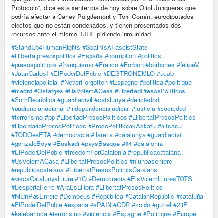
Protocolo”, dice esta sentencia de hoy sobre Oriol Junqueras que
podría afectar a Carles Puigdemont y Toni Comín, eurodiputados
electos que no están condenados, y tienen presentados dos
recursos ante el mismo TJUE pidiendo inmunidad.
#StandUp4HumanRights
#SpainIsAFascistState
#Llibertatpresospolitics
#España
#corruption
#politics
#presospoliticos
#franquismo
#Franco
#Borbon
#borbones
#felipeVI
#JuanCarlosI
#ElPoderDelPoble
#DESTRONEMLO
#acab
#violenciapolicial
#NeverForgotten
#Espagne
#politica
#politique
#madrd
#Ostatges
#UsVolemACasa
#LibertadPresosPolíticos
#SomRepública
#guardiacivil
#catalunya
#delictedodi
#audiencianacional
#independenciajudicial
#justicia
#sociedad
#terrorismo
#pp
#LibertadPresosPoliticos
#LlibertatPresosPolitics
#LiberdadePresosPoliticos
#PresoPolitikoakAskatu
#altsasu
#TODOesETA
#democracia
#llarena
#catalunya
#guardiacivil
#gonzaloBoye
#Euskadi
#paysBasque
#64
#catalonia
#ElPoderDelPoble
#freedomForCatalonia
#republicacatalana
#UsVolemACasa
#LlibertatPresosPolitics
#niunpasenrere
#republicacatalana
#LlibertatPresosPoliticsCatalans
#viscaCatalunyaLliure
#1O
#Democracia
#ElsVolemLliuresTOTS
#DespertaFerro
#AraEsLHora
#LlibertatPresosPolitics
#NiUnPasEnrere
#Dempeus
#República
#CatalanRepublic
#cataluña
#ElPoderDelPoble
#españa
#sPAIN
#CDR
#zoido
#gurtel
#23F
#kalebarroca
#terrorismo
#violencia
#Espagne
#Politique
#Europe