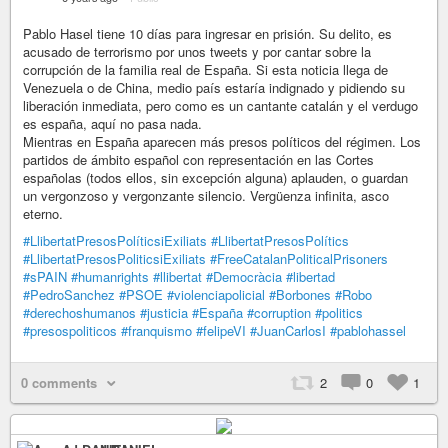
Pablo Hasel tiene 10 días para ingresar en prisión. Su delito, es
acusado de terrorismo por unos tweets y por cantar sobre la
corrupción de la familia real de España. Si esta noticia llega de
Venezuela o de China, medio país estaría indignado y pidiendo su
liberación inmediata, pero como es un cantante catalán y el verdugo
es españa, aquí no pasa nada.
Mientras en España aparecen más presos políticos del régimen. Los
partidos de ámbito español con representación en las Cortes
españolas (todos ellos, sin excepción alguna) aplauden, o guardan
un vergonzoso y vergonzante silencio. Vergüenza infinita, asco
eterno.
#LlibertatPresosPolíticsiExiliats
#LlibertatPresosPolítics
#LlibertatPresosPoliticsiExiliats
#FreeCatalanPoliticalPrisoners
#sPAIN
#humanrights
#llibertat
#Democràcia
#libertad
#PedroSanchez
#PSOE
#violenciapolicial
#Borbones
#Robo
#derechoshumanos
#justicia
#España
#corruption
#politics
#presospoliticos
#franquismo
#felipeVI
#JuanCarlosI
#pablohassel
0 comments
2
0
1