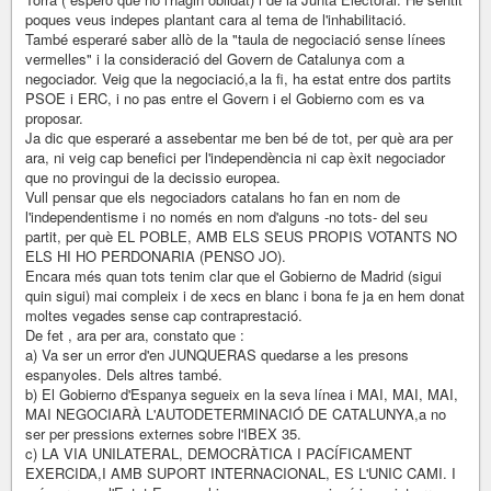
poques veus indepes plantant cara al tema de l'inhabilitació.
També esperaré saber allò de la "taula de negociació sense línees
vermelles" i la consideració del Govern de Catalunya com a
negociador. Veig que la negociació,a la fi, ha estat entre dos partits
PSOE i ERC, i no pas entre el Govern i el Gobierno com es va
proposar.
Ja dic que esperaré a assebentar me ben bé de tot, per què ara per
ara, ni veig cap benefici per l'independència ni cap èxit negociador
que no provingui de la decissio europea.
Vull pensar que els negociadors catalans ho fan en nom de
l'independentisme i no només en nom d'alguns -no tots- del seu
partit, per què EL POBLE, AMB ELS SEUS PROPIS VOTANTS NO
ELS HI HO PERDONARIA (PENSO JO).
Encara més quan tots tenim clar que el Gobierno de Madrid (sigui
quin sigui) mai compleix i de xecs en blanc i bona fe ja en hem donat
moltes vegades sense cap contraprestació.
De fet , ara per ara, constato que :
a) Va ser un error d'en JUNQUERAS quedarse a les presons
espanyoles. Dels altres també.
b) El Gobierno d'Espanya segueix en la seva línea i MAI, MAI, MAI,
MAI NEGOCIARÀ L'AUTODETERMINACIÓ DE CATALUNYA,a no
ser per pressions externes sobre l'IBEX 35.
c) LA VIA UNILATERAL, DEMOCRÀTICA I PACÍFICAMENT
EXERCIDA,I AMB SUPORT INTERNACIONAL, ES L'UNIC CAMI. I