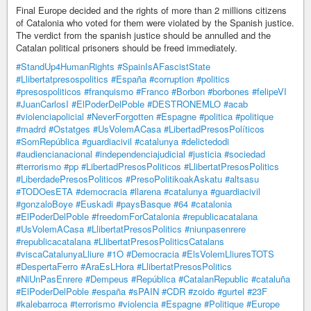
Final Europe decided and the rights of more than 2 millions citizens
of Catalonia who voted for them were violated by the Spanish justice.
The verdict from the spanish justice should be annulled and the
Catalan political prisoners should be freed immediately.
#StandUp4HumanRights
#SpainIsAFascistState
#Llibertatpresospolitics
#España
#corruption
#politics
#presospoliticos
#franquismo
#Franco
#Borbon
#borbones
#felipeVI
#JuanCarlosI
#ElPoderDelPoble
#DESTRONEMLO
#acab
#violenciapolicial
#NeverForgotten
#Espagne
#politica
#politique
#madrd
#Ostatges
#UsVolemACasa
#LibertadPresosPolíticos
#SomRepública
#guardiacivil
#catalunya
#delictedodi
#audiencianacional
#independenciajudicial
#justicia
#sociedad
#terrorismo
#pp
#LibertadPresosPoliticos
#LlibertatPresosPolitics
#LiberdadePresosPoliticos
#PresoPolitikoakAskatu
#altsasu
#TODOesETA
#democracia
#llarena
#catalunya
#guardiacivil
#gonzaloBoye
#Euskadi
#paysBasque
#64
#catalonia
#ElPoderDelPoble
#freedomForCatalonia
#republicacatalana
#UsVolemACasa
#LlibertatPresosPolitics
#niunpasenrere
#republicacatalana
#LlibertatPresosPoliticsCatalans
#viscaCatalunyaLliure
#1O
#Democracia
#ElsVolemLliuresTOTS
#DespertaFerro
#AraEsLHora
#LlibertatPresosPolitics
#NiUnPasEnrere
#Dempeus
#República
#CatalanRepublic
#cataluña
#ElPoderDelPoble
#españa
#sPAIN
#CDR
#zoido
#gurtel
#23F
#kalebarroca
#terrorismo
#violencia
#Espagne
#Politique
#Europe