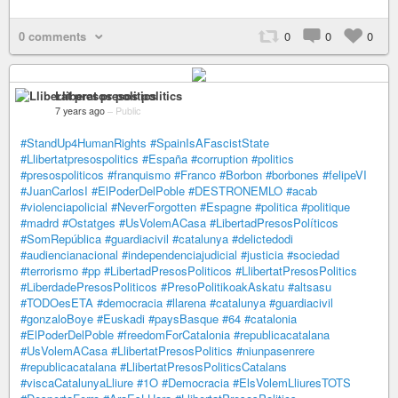
0 comments
0
0
0
Lliberat presos politics
7 years ago
–
Public
#StandUp4HumanRights
#SpainIsAFascistState
#Llibertatpresospolitics
#España
#corruption
#politics
#presospoliticos
#franquismo
#Franco
#Borbon
#borbones
#felipeVI
#JuanCarlosI
#ElPoderDelPoble
#DESTRONEMLO
#acab
#violenciapolicial
#NeverForgotten
#Espagne
#politica
#politique
#madrd
#Ostatges
#UsVolemACasa
#LibertadPresosPolíticos
#SomRepública
#guardiacivil
#catalunya
#delictedodi
#audiencianacional
#independenciajudicial
#justicia
#sociedad
#terrorismo
#pp
#LibertadPresosPoliticos
#LlibertatPresosPolitics
#LiberdadePresosPoliticos
#PresoPolitikoakAskatu
#altsasu
#TODOesETA
#democracia
#llarena
#catalunya
#guardiacivil
#gonzaloBoye
#Euskadi
#paysBasque
#64
#catalonia
#ElPoderDelPoble
#freedomForCatalonia
#republicacatalana
#UsVolemACasa
#LlibertatPresosPolitics
#niunpasenrere
#republicacatalana
#LlibertatPresosPoliticsCatalans
#viscaCatalunyaLliure
#1O
#Democracia
#ElsVolemLliuresTOTS