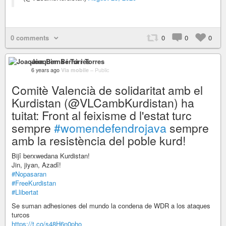
0 comments
0
0
0
Joaquim Bernà i Torres
6 years ago
Via mobile
–
Public
Comitè Valencià de solidaritat amb el
Kurdistan (@VLCambKurdistan) ha
tuitat: Front al feixisme d l'estat turc
sempre
#womendefendrojava
sempre
amb la resistència del poble kurd!
Bijî berxwedana Kurdistan!
Jin, jiyan, Azadî!
#Nopasaran
#FreeKurdistan
#Llibertat
Se suman adhesiones del mundo la condena de WDR a los ataques
turcos
https://t.co/s48H6n0pho