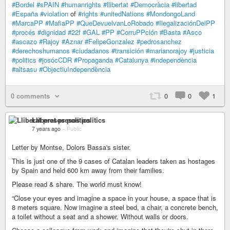
#Bordel
#sPAIN
#humanrights
#llibertat
#Democràcia
#libertad
#España
#violation
of
#rights
#unitedNations
#MondongoLand
#MarcaPP
#MafiaPP
#QueDevuelvanLoRobado
#IlegalizaciónDelPP
#procés
#dignidad
#22f
#GAL
#PP
#CorruPPción
#Basta
#Asco
#ascazo
#Rajoy
#Aznar
#FelipeGonzalez
#pedrosanchez
#derechoshumanos
#ciudadanos
#transición
#marianorajoy
#justicia
#politics
#josócCDR
#Propaganda
#Catalunya
#independència
#altsasu
#ObjectiuIndependència
0 comments
0
0
1
Lliberat presos politics
7 years ago
–
Public
Letter by Montse, Dolors Bassa's sister.
This is just one of the 9 cases of Catalan leaders taken as hostages
by Spain and held 600 km away from their families.
Please read & share. The world must know!
“Close your eyes and imagine a space in your house, a space that is
8 meters square. Now imagine a steel bed, a chair, a concrete bench,
a toilet without a seat and a shower. Without walls or doors.