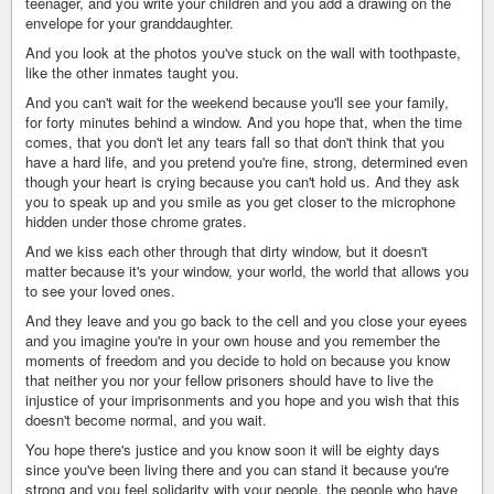
teenager, and you write your children and you add a drawing on the
envelope for your granddaughter.
And you look at the photos you've stuck on the wall with toothpaste,
like the other inmates taught you.
And you can't wait for the weekend because you'll see your family,
for forty minutes behind a window. And you hope that, when the time
comes, that you don't let any tears fall so that don't think that you
have a hard life, and you pretend you're fine, strong, determined even
though your heart is crying because you can't hold us. And they ask
you to speak up and you smile as you get closer to the microphone
hidden under those chrome grates.
And we kiss each other through that dirty window, but it doesn't
matter because it's your window, your world, the world that allows you
to see your loved ones.
And they leave and you go back to the cell and you close your eyees
and you imagine you're in your own house and you remember the
moments of freedom and you decide to hold on because you know
that neither you nor your fellow prisoners should have to live the
injustice of your imprisonments and you hope and you wish that this
doesn't become normal, and you wait.
You hope there's justice and you know soon it will be eighty days
since you've been living there and you can stand it because you're
strong and you feel solidarity with your people, the people who have