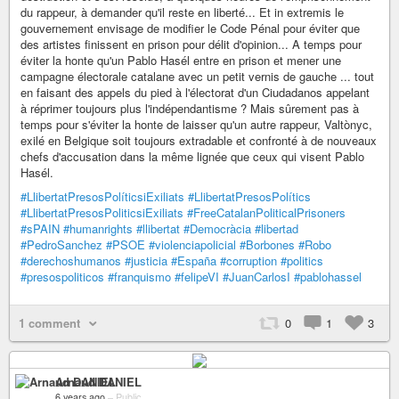
du rappeur, à demander qu'il reste en liberté... Et in extremis le
gouvernement envisage de modifier le Code Pénal pour éviter que
des artistes finissent en prison pour délit d'opinion... A temps pour
éviter la honte qu'un Pablo Hasél entre en prison et mener une
campagne électorale catalane avec un petit vernis de gauche ... tout
en faisant des appels du pied à l'électorat d'un Ciudadanos appelant
à réprimer toujours plus l'indépendantisme ? Mais sûrement pas à
temps pour s'éviter la honte de laisser qu'un autre rappeur, Valtònyc,
exilé en Belgique soit toujours extradable et confronté à de nouveaux
chefs d'accusation dans la même lignée que ceux qui visent Pablo
Hasél.
#LlibertatPresosPolíticsiExiliats
#LlibertatPresosPolítics
#LlibertatPresosPoliticsiExiliats
#FreeCatalanPoliticalPrisoners
#sPAIN
#humanrights
#llibertat
#Democràcia
#libertad
#PedroSanchez
#PSOE
#violenciapolicial
#Borbones
#Robo
#derechoshumanos
#justicia
#España
#corruption
#politics
#presospoliticos
#franquismo
#felipeVI
#JuanCarlosI
#pablohassel
1 comment
0
1
3
Arnaud DANIEL
6 years ago
–
Public