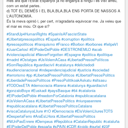
més ara que l'Estat Espanyol ja no enganya a ningú i es vist arreu,
com un estat paries.
d) TOT EL DEMÉS I EL BLA,BLA,BLA ENS PORTA DE NASSOS A
L'AUTONOMIA.
És la meva opinió i, per cert, m'agradaria equivocar me. Ja veieu que
el mar es mou. Oi que si?
#StandUp4HumanRights
#SpainIsAFascistState
#Llibertatpresospolitics
#España
#corruption
#politics
#presospoliticos
#franquismo
#Franco
#Borbon
#borbones
#felipeVI
#JuanCarlosI
#ElPoderDelPoble
#DESTRONEMLO
#acab
#violenciapolicial
#NeverForgotten
#Espagne
#politica
#politique
#madrd
#Ostatges
#UsVolemACasa
#LibertadPresosPolíticos
#SomRepública
#guardiacivil
#catalunya
#delictedodi
#audiencianacional
#independenciajudicial
#justicia
#sociedad
#terrorismo
#pp
#LibertadPresosPoliticos
#LlibertatPresosPolitics
#LiberdadePresosPoliticos
#PresoPolitikoakAskatu
#altsasu
#TODOesETA
#democracia
#llarena
#catalunya
#guardiacivil
#gonzaloBoye
#Euskadi
#paysBasque
#64
#catalonia
#ElPoderDelPoble
#freedomForCatalonia
#republicacatalana
#UsVolemACasa
#LlibertatPresosPolitics
#niunpasenrere
#republicacatalana
#LlibertatPresosPoliticsCatalans
#viscaCatalunyaLliure
#1O
#Democracia
#ElsVolemLliuresTOTS
#DespertaFerro
#AraEsLHora
#LlibertatPresosPolitics
#NiUnPasEnrere
#Dempeus
#República
#CatalanRepublic
#cataluña
#ElPoderDelPoble
#españa
#sPAIN
#CDR
#zoido
#gurtel
#23F