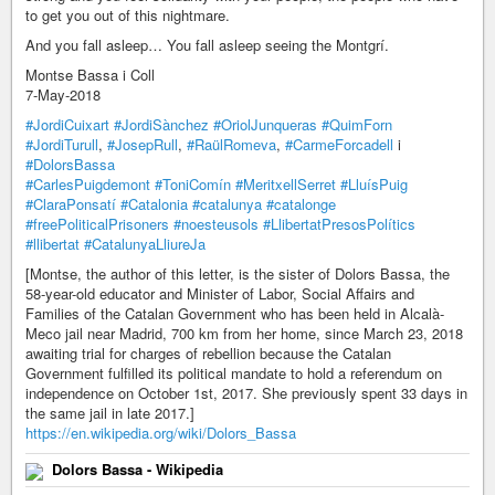
to get you out of this nightmare.
And you fall asleep… You fall asleep seeing the Montgrí.
Montse Bassa i Coll
7-May-2018
#JordiCuixart
#JordiSànchez
#OriolJunqueras
#QuimForn
#JordiTurull
,
#JosepRull
,
#RaülRomeva
,
#CarmeForcadell
i
#DolorsBassa
#CarlesPuigdemont
#ToniComín
#MeritxellSerret
#LluísPuig
#ClaraPonsatí
#Catalonia
#catalunya
#catalonge
#freePoliticalPrisoners
#noesteusols
#LlibertatPresosPolítics
#llibertat
#CatalunyaLliureJa
[Montse, the author of this letter, is the sister of Dolors Bassa, the
58-year-old educator and Minister of Labor, Social Affairs and
Families of the Catalan Government who has been held in Alcalà-
Meco jail near Madrid, 700 km from her home, since March 23, 2018
awaiting trial for charges of rebellion because the Catalan
Government fulfilled its political mandate to hold a referendum on
independence on October 1st, 2017. She previously spent 33 days in
the same jail in late 2017.]
https://en.wikipedia.org/wiki/Dolors_Bassa
Dolors Bassa - Wikipedia