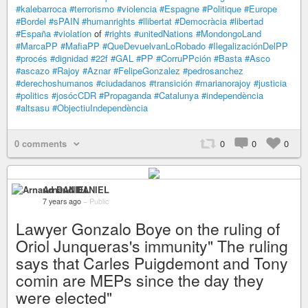
#kalebarroca
#terrorismo
#violencia
#Espagne
#Politique
#Europe
#Bordel
#sPAIN
#humanrights
#llibertat
#Democràcia
#libertad
#España
#violation
of
#rights
#unitedNations
#MondongoLand
#MarcaPP
#MafiaPP
#QueDevuelvanLoRobado
#IlegalizaciónDelPP
#procés
#dignidad
#22f
#GAL
#PP
#CorruPPción
#Basta
#Asco
#ascazo
#Rajoy
#Aznar
#FelipeGonzalez
#pedrosanchez
#derechoshumanos
#ciudadanos
#transición
#marianorajoy
#justicia
#politics
#josócCDR
#Propaganda
#Catalunya
#independència
#altsasu
#ObjectiuIndependència
0 comments
0
0
0
Arnaud DANIEL
7 years ago
–
Public
Lawyer Gonzalo Boye on the ruling of
Oriol Junqueras's immunity" The ruling
says that Carles Puigdemont and Tony
comin are MEPs since the day they
were elected"