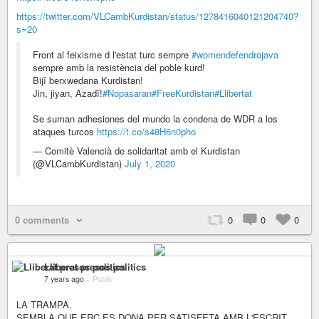
https://twitter.com/VLCambKurdistan/status/1278416040121204740?
s=20
Front al feixisme d l'estat turc sempre
#womendefendrojava
sempre amb la resistència del poble kurd!
Bijî berxwedana Kurdistan!
Jin, jiyan, Azadî!
#Nopasaran
#FreeKurdistan
#Llibertat
Se suman adhesiones del mundo la condena de WDR a los
ataques turcos
https://t.co/s48H6n0pho
— Comitè Valencià de solidaritat amb el Kurdistan
(@VLCambKurdistan)
July 1, 2020
0 comments
0
0
0
Lliberat presos politics
7 years ago
–
Public
LA TRAMPA.
SEMBLA QUE ERC ES DONA PER SATISFETA AMB L'ESCRIT