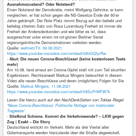
Ausnahmezustand? Oder Notstand?
Einen Notstand der Demokratie, meint Wolfgang Gehrcke; er kann
vergleichen, er hat schon gegen die NS-Gesetze Ende der 60’er
Jahre gekämpft. Der Rote Platz nimmt Bezug auf den beliebt und
beliebig zitierten Satz von Rosa Luxemburg Freiheit ist immer die
Freiheit der Andersdenkenden und wie bitter es ist, dass
ausgerechnet unter einem rot-rot-grünen Berliner Senat
regierungskritische Demonstrationen verboten werden.
Quelle:
weltnetzTV, 09.08.2021
https://www.youtube-nocookie.com/embed/0dhiGQfyrRw
-
Akut: Die neuen Corona-Beschlüsse! (keine kostenlosen Tests
mehr)
Am 10.08. fand erneut ein Corona-Gipfel statt mit zum Teil skurrilen
Ergebnissen. Rechtsanwalt Markus Mingers beleuchtet in diesem
Video alle neuen Beschlüsse und deren (möglichen) Folgen für Sie
Quelle:
Markus Mingers, 11.08.2021
https://www.youtube-nocookie.com/embed/V8ScPrWFW7k
Lesen Sie hierzu auch auf den NachDenkSeiten von Tobias Riegel
“Neue Corona-Beschlüsse: Politische Notlage von irrationaler
Tragweite”.
-
Stiefkind Schiene. Kommt die Verkehrswende? – LKW gegen
Zug | Exakt – Die Story
Deutschland erstickt im Verkehr. Mehr als drei Viertel aller
Gütertransporte werden hierzulande über die Straße abgewickelt.