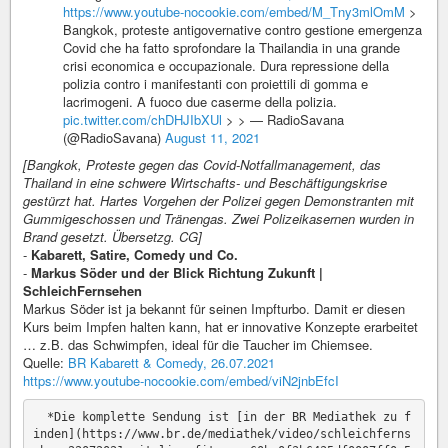
https://www.youtube-nocookie.com/embed/M_Tny3mlOmM
>
Bangkok, proteste antigovernative contro gestione emergenza
Covid che ha fatto sprofondare la Thailandia in una grande
crisi economica e occupazionale. Dura repressione della
polizia contro i manifestanti con proiettili di gomma e
lacrimogeni. A fuoco due caserme della polizia.
pic.twitter.com/chDHJIbXUl
> > — RadioSavana
(@RadioSavana)
August 11, 2021
[Bangkok, Proteste gegen das Covid-Notfallmanagement, das
Thailand in eine schwere Wirtschafts- und Beschäftigungskrise
gestürzt hat. Hartes Vorgehen der Polizei gegen Demonstranten mit
Gummigeschossen und Tränengas. Zwei Polizeikasernen wurden in
Brand gesetzt. Übersetzg. CG]
-
Kabarett, Satire, Comedy und Co.
-
Markus Söder und der Blick Richtung Zukunft |
SchleichFernsehen
Markus Söder ist ja bekannt für seinen Impfturbo. Damit er diesen
Kurs beim Impfen halten kann, hat er innovative Konzepte erarbeitet
… z.B. das Schwimpfen, ideal für die Taucher im Chiemsee.
Quelle:
BR Kabarett & Comedy, 26.07.2021
https://www.youtube-nocookie.com/embed/viN2jnbEfcI
  *Die komplette Sendung ist [in der BR Mediathek zu f
inden](https://www.br.de/mediathek/video/schleichferns