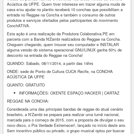
Acústica da UFPE. Quem tiver interesse em trazer alguma muda de
casa e/ou ajudar no plantio receberá 10 conchas que possiblitam a
entrada no Reggae na Concha e também o consumo de outros
produtos e serviços ofertados pelos participantes do movimento
ConchATIVA.
Esta ação é uma realização da Produtora Colaborativa.PE em
parceria com a Banda N'Zambi realizadora do Reggae na Concha.
Cheguem chegando, quem trouxer seu computador e INSTALAR
alguma versão do sistema operacional GNU/LINUX ganha 50% de
desconto na entrada do Reggae na Concha!
QUANDO: Sábado, 08/11/2014, a partir das 14hrs
ONDE: sede do Ponto de Cultura CUCA Recife, na CONCHA
ACÚSTICA DA UFPE
QUANTO: GRATUITO
INFORMAÇÕES: OXENTE ESPAÇO HACKER | CARTAZ
REGGAE NA CONCHA:
Considerada uma das principais bandas de reggae do atual cenário
brasileiro, a N’Zambi se prepara para realizar uma turnê nacional,
marcada para o começo de 2015, com a proposta de divulgar o seu
novo disco, o Pra Verdade Estremecer!, lançado no início deste ano.
Sem incentivo público ou privado, o grupo musical optou por buscar