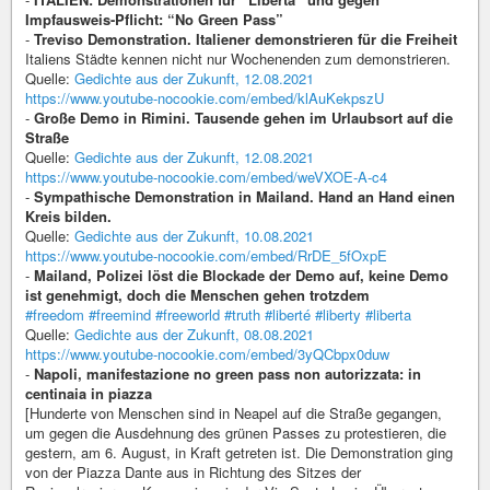
Impfausweis-Pflicht: “No Green Pass”
-
Treviso Demonstration. Italiener demonstrieren für die Freiheit
Italiens Städte kennen nicht nur Wochenenden zum demonstrieren.
Quelle:
Gedichte aus der Zukunft, 12.08.2021
https://www.youtube-nocookie.com/embed/klAuKekpszU
-
Große Demo in Rimini. Tausende gehen im Urlaubsort auf die
Straße
Quelle:
Gedichte aus der Zukunft, 12.08.2021
https://www.youtube-nocookie.com/embed/weVXOE-A-c4
-
Sympathische Demonstration in Mailand. Hand an Hand einen
Kreis bilden.
Quelle:
Gedichte aus der Zukunft, 10.08.2021
https://www.youtube-nocookie.com/embed/RrDE_5fOxpE
-
Mailand, Polizei löst die Blockade der Demo auf, keine Demo
ist genehmigt, doch die Menschen gehen trotzdem
#freedom
#freemind
#freeworld
#truth
#liberté
#liberty
#liberta
Quelle:
Gedichte aus der Zukunft, 08.08.2021
https://www.youtube-nocookie.com/embed/3yQCbpx0duw
-
Napoli, manifestazione no green pass non autorizzata: in
centinaia in piazza
[Hunderte von Menschen sind in Neapel auf die Straße gegangen,
um gegen die Ausdehnung des grünen Passes zu protestieren, die
gestern, am 6. August, in Kraft getreten ist. Die Demonstration ging
von der Piazza Dante aus in Richtung des Sitzes der