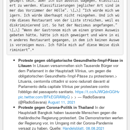
geimpft sein, aber ich bin absolut dagegen, klassifizi
ert zu werden. Klassifizierungen jeglicher Art sind im
mer das Vorzimmer der Hölle”. \[…\] “Ich würde mich we
igern. Ich würde überhaupt nicht reingehen. Und ich wü
rde dieses Restaurant von der Liste streichen, weil es 
diskriminierend ist. So hat der Nazismus angefangen.” 
\[…\] “Wenn der Gastronom mich um einen grünen Ausweis 
gebeten hätte, hätte ich mich geweigert und wäre in ei
n anderes Restaurant gegangen, in dem ich keinen Auswe
is vorzeigen muss. Ich fühle mich auf diese Weise disk
Proteste gegen obligatorische Gesundheits-/Impf-Pässe in
Litauen
In Litauen versammelten sich Tausende Bürger vor
dem Parlament in der Hauptstadt Vilnius, um gegen die
obligatorischen Gesundheits-/Impf-Pässe zu protestieren.>
Lituania, centomila cittadini si sono radunati davanti al
Parlamento della capitale Vilnius per protestare contro
l'obbligo del passaporto sanitario.
https://t.co/kJWQdnGGHv
pic.twitter.com/BFkEGRAWpQ
> > — RadioSavana
(@RadioSavana)
August 11, 2021
Proteste gegen Corona-Politik in Thailand
In der
Hauptstadt Bangkok haben tausende Menschen gegen die
thailändische Regierung protestiert. Die Demonstranten werfen
der Regierung vor, im Umgang mit der Corona-Pandemie
versagt zu haben. Quelle:
Handelsblatt, 08.08.2021