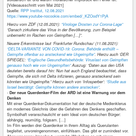
[Videoausschnitt vom Mai 2021]
Quelle:
RPP Institut, 12.08.2021
https://www.youtube-nocookie.com/embed/_KZOodY1PjA
Hierzu vom ZDF (12.05.2021):
“Virologe Drosten zur Corona-Lage”
“Danach zirkuliere das Virus in der Bevölkerung, zum Beispiel
unbemerkt im Rachen von Geimpften […]”.
Neuere Erkenntnisse laut ‘Frankfurter Rundschau’ (11.08.2021):
“DELTA-VARIANTE VON COVID-19: Corona: Behörde enthüllt –
Geimpfte offenbar so ansteckend wie Ungeimpfte”
. Hierzu auch ‘DER
SPIEGEL’:
“Englische Gesundheitsbehörde: Viruslast von Geimpften
genauso hoch wie von Ungeimpften”
Auszug: “Daten aus den USA
deuteten bereits darauf hin: Nun hat auch England beobachtet, dass
Geimpfte, die sich mit Delta infizieren, genauso ansteckend sein
könnten wie Ungeimpfte.” Hierzu auch von ‘Infosperber’:
“Studie aus
Israel bestätigt: Geimpfte können andere anstecken”
.
-
Der neue Querdenker-Film der ARD ist eine Warnung vor dem
Denken
Mit einer Querdenker-Dokumentation hat der deutsche Medienklerus
ein modernes Gleichnis über die Gefahren des Denkens geschaffen.
Symbolhaft veranschaulicht er sein Ideal vom deutschen Bürger:
abhängig, reumütig, folgsam. […]
Im Film werden drei Querdenker in ihrem Alltag als Querulanten
begleitet, unvoreingenommen, einfühlsam. Das gibt er zumindest vor.