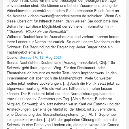
in jedem Fall, dass wir mit allen Aussagen der jeweiligen Beiträge
einverstanden sind. Sie können uns bei der Zusammenstellung der
Videohinweise unterstützen, indem Sie interessante Fundstücke an
die Adresse videohinweise@nachdenkseiten.de schicken. Wenn Sie
diese Übersicht für hilfreich halten, dann weisen Sie doch bitte Ihre
Bekannten auf diese Möglichkeit der schnellen Information hin.
-
**Schweiz: Rückkehr zur Normalität
*
Während Deutschland im Ausnahmezustand verharrt, kehren immer
mehr Länder zur Normalität zurück. So auch unsere Nachbarn in der
Schweiz. Die Begründung der Regierung: Jeder Bürger habe ein
Impfangebot erhalten.
Quelle:
Servus TV, 12. Aug 2021
Servus Nachrichten Deutschland [Auszug transkribiert, CG]: “Die
Schweiz geht ihren eigenen Weg. Für den Restaurant- oder
Theaterbesuch braucht es weder Test- noch Impfnachweis. In den
Innenräumen gilt aber noch die Maskenpflicht. Viele Schweizer
wollen jetzt weitere Lockerungen. […] Auch die Politik setzt jetzt auf
Eigenverantwortung. Alle die wollten, hätten sich impfen lassen
können. Der Bundesrat leitet nun eine Normalisierungsphase ein,
trotz 2.000 positiv Getesteter pro Tag. [Alain Berset, Bundesrat-
Mitglied, Schweiz]: ‘Ab jetzt nehmen wir in Kauf die Entwicklung der
Ansteckungen. Der einzige Maßstab, der bleibt, ist zu verhindern,
eine Überlastung des Gesundheitssystems. […]’ Ab 1. September
soll gelockert werden. […] Mit der geplanten Öffnung reiht sich die
Schweiz in eine Reihe von Ländern ein, die schrittweise alle Corona-