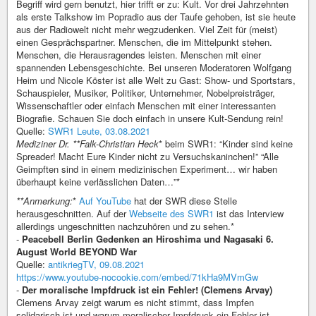
Begriff wird gern benutzt, hier trifft er zu: Kult. Vor drei Jahrzehnten
als erste Talkshow im Popradio aus der Taufe gehoben, ist sie heute
aus der Radiowelt nicht mehr wegzudenken. Viel Zeit für (meist)
einen Gesprächspartner. Menschen, die im Mittelpunkt stehen.
Menschen, die Herausragendes leisten. Menschen mit einer
spannenden Lebensgeschichte. Bei unseren Moderatoren Wolfgang
Heim und Nicole Köster ist alle Welt zu Gast: Show- und Sportstars,
Schauspieler, Musiker, Politiker, Unternehmer, Nobelpreisträger,
Wissenschaftler oder einfach Menschen mit einer interessanten
Biografie. Schauen Sie doch einfach in unsere Kult-Sendung rein!
Quelle:
SWR1 Leute, 03.08.2021
Mediziner Dr. **Falk-Christian Heck
* beim SWR1: “Kinder sind keine
Spreader! Macht Eure Kinder nicht zu Versuchskaninchen!” “Alle
Geimpften sind in einem medizinischen Experiment… wir haben
überhaupt keine verlässlichen Daten…”*
**Anmerkung:
*
Auf YouTube
hat der SWR diese Stelle
herausgeschnitten. Auf der
Webseite des SWR1
ist das Interview
allerdings ungeschnitten nachzuhören und zu sehen.*
-
Peacebell Berlin Gedenken an Hiroshima und Nagasaki 6.
August World BEYOND War
Quelle:
antikriegTV, 09.08.2021
https://www.youtube-nocookie.com/embed/71kHa9MVmGw
-
Der moralische Impfdruck ist ein Fehler! (Clemens Arvay)
Clemens Arvay zeigt warum es nicht stimmt, dass Impfen
solidarisch ist und warum moralischer Impfdruck ein Fehler ist.