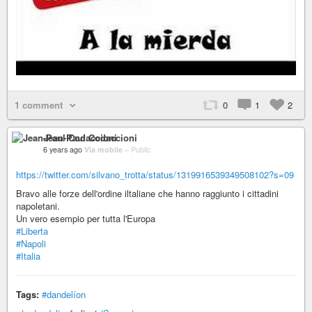
1 comment
0
1
2
Jean-Paul Codaccioni
6 years ago
Via mobile
–
Public
https://twitter.com/silvano_trotta/status/1319916539349508102?s=09
Bravo alle forze dell'ordine iltaliane che hanno raggiunto i cittadini
napoletani.
Un vero esempio per tutta l'Europa
#Liberta
#Napoli
#Italia
Tags:
#dandelíon