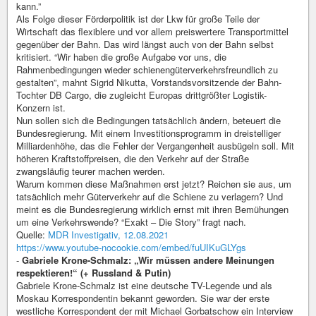
kann.”
Als Folge dieser Förderpolitik ist der Lkw für große Teile der
Wirtschaft das flexiblere und vor allem preiswertere Transportmittel
gegenüber der Bahn. Das wird längst auch von der Bahn selbst
kritisiert. “Wir haben die große Aufgabe vor uns, die
Rahmenbedingungen wieder schienengüterverkehrsfreundlich zu
gestalten”, mahnt Sigrid Nikutta, Vorstandsvorsitzende der Bahn-
Tochter DB Cargo, die zugleicht Europas drittgrößter Logistik-
Konzern ist.
Nun sollen sich die Bedingungen tatsächlich ändern, beteuert die
Bundesregierung. Mit einem Investitionsprogramm in dreistelliger
Milliardenhöhe, das die Fehler der Vergangenheit ausbügeln soll. Mit
höheren Kraftstoffpreisen, die den Verkehr auf der Straße
zwangsläufig teurer machen werden.
Warum kommen diese Maßnahmen erst jetzt? Reichen sie aus, um
tatsächlich mehr Güterverkehr auf die Schiene zu verlagern? Und
meint es die Bundesregierung wirklich ernst mit ihren Bemühungen
um eine Verkehrswende? “Exakt – Die Story” fragt nach.
Quelle:
MDR Investigativ, 12.08.2021
https://www.youtube-nocookie.com/embed/fuUIKuGLYgs
-
Gabriele Krone-Schmalz: „Wir müssen andere Meinungen
respektieren!“ (+ Russland & Putin)
Gabriele Krone-Schmalz ist eine deutsche TV-Legende und als
Moskau Korrespondentin bekannt geworden. Sie war der erste
westliche Korrespondent der mit Michael Gorbatschow ein Interview