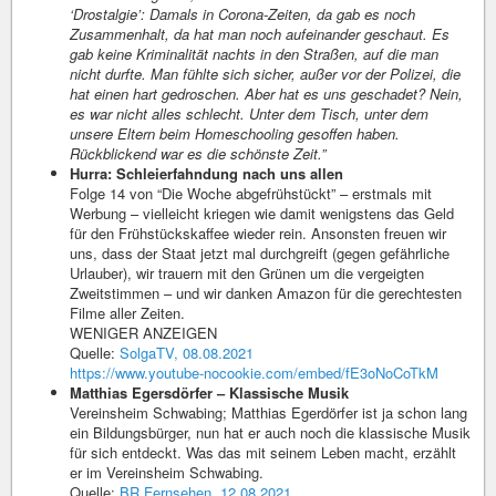
‘Drostalgie’: Damals in Corona-Zeiten, da gab es noch
Zusammenhalt, da hat man noch aufeinander geschaut. Es
gab keine Kriminalität nachts in den Straßen, auf die man
nicht durfte. Man fühlte sich sicher, außer vor der Polizei, die
hat einen hart gedroschen. Aber hat es uns geschadet? Nein,
es war nicht alles schlecht. Unter dem Tisch, unter dem
unsere Eltern beim Homeschooling gesoffen haben.
Rückblickend war es die schönste Zeit.”
Hurra: Schleierfahndung nach uns allen
Folge 14 von “Die Woche abgefrühstückt” – erstmals mit
Werbung – vielleicht kriegen wie damit wenigstens das Geld
für den Frühstückskaffee wieder rein. Ansonsten freuen wir
uns, dass der Staat jetzt mal durchgreift (gegen gefährliche
Urlauber), wir trauern mit den Grünen um die vergeigten
Zweitstimmen – und wir danken Amazon für die gerechtesten
Filme aller Zeiten.
WENIGER ANZEIGEN
Quelle:
SolgaTV, 08.08.2021
https://www.youtube-nocookie.com/embed/fE3oNoCoTkM
Matthias Egersdörfer – Klassische Musik
Vereinsheim Schwabing; Matthias Egerdörfer ist ja schon lang
ein Bildungsbürger, nun hat er auch noch die klassische Musik
für sich entdeckt. Was das mit seinem Leben macht, erzählt
er im Vereinsheim Schwabing.
Quelle:
BR Fernsehen, 12.08.2021