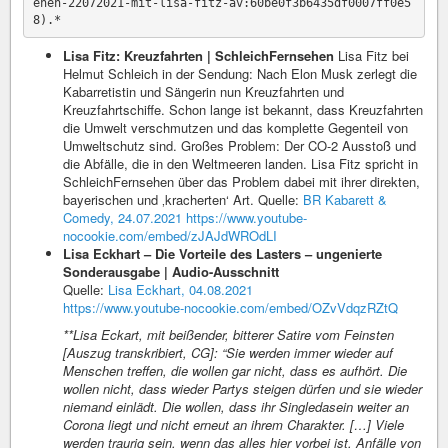
ehen-22072021-mit-lisa-fitz-av:60be0f3b6435df0007ff0e5
Lisa Fitz: Kreuzfahrten | SchleichFernsehen
Lisa Fitz bei
Helmut Schleich in der Sendung: Nach Elon Musk zerlegt die
Kabarretistin und Sängerin nun Kreuzfahrten und
Kreuzfahrtschiffe. Schon lange ist bekannt, dass Kreuzfahrten
die Umwelt verschmutzen und das komplette Gegenteil von
Umweltschutz sind. Großes Problem: Der CO-2 Ausstoß und
die Abfälle, die in den Weltmeeren landen. Lisa Fitz spricht in
SchleichFernsehen über das Problem dabei mit ihrer direkten,
bayerischen und ‚kracherten‘ Art. Quelle:
BR Kabarett &
Comedy, 24.07.2021
https://www.youtube-
nocookie.com/embed/zJAJdWROdLI
Lisa Eckhart – Die Vorteile des Lasters – ungenierte
Sonderausgabe | Audio-Ausschnitt
Quelle:
Lisa Eckhart, 04.08.2021
https://www.youtube-nocookie.com/embed/OZvVdqzRZtQ
**Lisa Eckart
, mit beißender, bitterer Satire vom Feinsten
[Auszug transkribiert, CG]: “Sie werden immer wieder auf
Menschen treffen, die wollen gar nicht, dass es aufhört. Die
wollen nicht, dass wieder Partys steigen dürfen und sie wieder
niemand einlädt. Die wollen, dass ihr Singledasein weiter an
Corona liegt und nicht erneut an ihrem Charakter. […] Viele
werden traurig sein, wenn das alles hier vorbei ist. Anfälle von