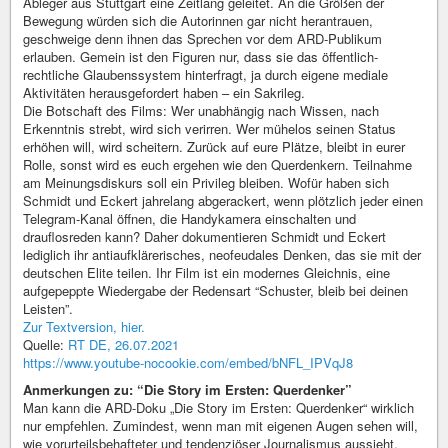
Ableger aus Stuttgart eine Zeitlang geleitet. An die Größen der
Bewegung würden sich die Autorinnen gar nicht herantrauen,
geschweige denn ihnen das Sprechen vor dem ARD-Publikum
erlauben. Gemein ist den Figuren nur, dass sie das öffentlich-
rechtliche Glaubenssystem hinterfragt, ja durch eigene mediale
Aktivitäten herausgefordert haben – ein Sakrileg.
Die Botschaft des Films: Wer unabhängig nach Wissen, nach
Erkenntnis strebt, wird sich verirren. Wer mühelos seinen Status
erhöhen will, wird scheitern. Zurück auf eure Plätze, bleibt in eurer
Rolle, sonst wird es euch ergehen wie den Querdenkern. Teilnahme
am Meinungsdiskurs soll ein Privileg bleiben. Wofür haben sich
Schmidt und Eckert jahrelang abgerackert, wenn plötzlich jeder einen
Telegram-Kanal öffnen, die Handykamera einschalten und
drauflosreden kann? Daher dokumentieren Schmidt und Eckert
lediglich ihr antiaufklärerisches, neofeudales Denken, das sie mit der
deutschen Elite teilen. Ihr Film ist ein modernes Gleichnis, eine
aufgepeppte Wiedergabe der Redensart “Schuster, bleib bei deinen
Leisten”.
Zur Textversion, hier.
Quelle:
RT DE, 26.07.2021
https://www.youtube-nocookie.com/embed/bNFL_IPVqJ8
Anmerkungen zu: “Die Story im Ersten: Querdenker”
Man kann die ARD-Doku „Die Story im Ersten: Querdenker“ wirklich
nur empfehlen. Zumindest, wenn man mit eigenen Augen sehen will,
wie vorurteilsbehafteter und tendenziöser Journalismus aussieht.