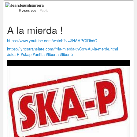
Jean Ferreira
6 years ago
–
Public
A la mierda !
https://www.youtube.com/watch?v=3HAAPQiRbdQ
https://lyricstranslate.com/fr/la-mierda-%C3%A0-la-merde.html
#ska-P
#skap
#antifa
#liberta
#liberté