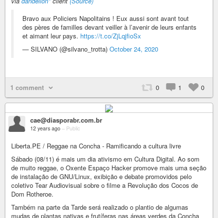
via
dandelion*
client
(Source)
Bravo aux Policiers Napolitains ! Eux aussi sont avant tout
des pères de familles devant veiller à l’avenir de leurs enfants
et aimant leur pays.
https://t.co/ZjLqjfioSx
— SILVANO (@silvano_trotta)
October 24, 2020
1 comment
0
1
0
cae@diasporabr.com.br
12 years ago
–
Public
Liberta.PE / Reggae na Concha - Ramificando a cultura livre
Sábado (08/11) é mais um dia ativismo em Cultura Digital. Ao som
de muito reggae, o Oxente Espaço Hacker promove mais uma seção
de instalação de GNU/Linux, exibição e debate promovidos pelo
coletivo Tear Audiovisual sobre o filme a Revolução dos Cocos de
Dom Rotheroe.
Também na parte da Tarde será realizado o plantio de algumas
mudas de plantas nativas e frutíferas nas áreas verdes da Concha