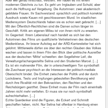
Aber wer genau hinschaut, versteht: Wir haben es mit einem
modernen Gleichnis zu tun. Es geht um Irrglauben und Schuld, aber
auch die Hoffnung auf Vergebung. Die Autorinnen: zwei akademisch
gebildete Frauen. Ihr Sachverstand: sprachlich und politisch korrekter
Ausdruck sowie Kauen mit geschlossenem Mund. Im staatlichen
Mediensystem Deutschlands haben sie es schon weit gebracht. […]
Mit den Öffentlich-Rechtlichen sind die Damen schon länger im
Geschäft. Kritik am eigenen Milieu ist von ihnen nicht zu erwarten.
Im Gegenteil: Ihrem Lebenslauf nach handelt es sich bei den
Autorinnen des Films um qualifizierte Vertreterinnen des deutschen
Medienklerus. Ihr braver Aufstieg auf der ARD-Karriereleiter hat sich
gelohnt. Mittlerweile dürfen sie über den rechten Glauben des Volkes
wachen und lassen in ihrem Film den Blick über politische Ausreißer
aus der deutschen “Mitte” schweifen: den Segellehrer Leif, die
Verwaltungsfachangestellte Selina und den Studenten Marcel. […]
Es ist ein mahnender Film, der in unterschwelligem Ton symbolhaft
die Zuschauer psychisch an die Interessen der politisch-mediale
Oberschicht bindet. Die Einheit zwischen der Politik und der durch
Lockdowns, Tests und Impfungen gebeutelten Bevölkerung wird
durch ihre Rivalität mit den Beknackten, den Rechten und den
Reichsbürgern gestiftet. Diese Einheit muss der Film nach eineinhalb
Jahren nicht mehr vertiefen. Er muss sie nur noch symbolhaft
aufrechterhalten. […]
Echte Querdenker sind die Figuren, die Eckert und Schmidt
geschaffen haben, nicht. Nur Selina hat offenbar in Hamburg einen