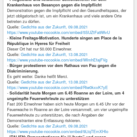
Krankenhaus von Besançon gegen die Impfpflicht
Demonstration gegen die Impfpflicht und den Gesundheitspass, der
jetzt obligatorisch ist, um ein Krankenhaus und viele andere Orte
betreten zu dürfen.
Quelle:
Gedichte aus der Zukunft, 09.08.2021
https://www.youtube-nocookie.com/embed/5SUZtFa9WvU
-
Kleine Freitags-Motivation. Hunderte singen am Place de la
République in Hyeres für Freiheit
Dieser Ort hat nur 50.000 Einwohner.
Quelle:
Gedichte aus der Zukunft, 13.08.2021
https://www.youtube-nocookie.com/embed/WlmhEfajFVg
-
Bürger protestieren vor dem Rathaus von Pau gegen die
Diskriminierung.
Es geht weiter. Danke heißt Merci.
Quelle:
Gedichte aus der Zukunft, 13.08.2021
https://www.youtube-nocookie.com/embed/Riw0kxxK7yE
-
Solidarität heute Morgen um 6.45 Roanne an der Loire, um 4
ungeimpfte Feuerwehrleute zu unterstützen
Fast 200 Einwohner haben sich heute Morgen um 6.45 Uhr vor der
Feuerwache in Roanne an der Loire versammelt, um vier ungeimpfte
Feuerwehrleute zu unterstützen, die nach Angaben der
Demonstranten eine Entlassung riskieren.
Quelle:
Gedichte aus der Zukunft, 09.08.2021
https://www.youtube-nocookie.com/embed/9LtqTEmXHIo
-
ITALIEN: Demonstrationen für “Liberta” und gegen