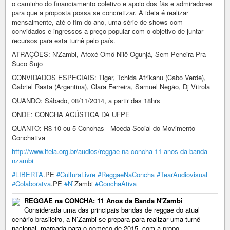
o caminho do financiamento coletivo e apoio dos fãs e admiradores
para que a proposta possa se concretizar. A ideia é realizar
mensalmente, até o fim do ano, uma série de shows com
convidados e ingressos a preço popular com o objetivo de juntar
recursos para esta turnê pelo país.
ATRAÇÕES: N'Zambi, Afoxé Omô Nilê Ogunjá, Sem Peneira Pra
Suco Sujo
CONVIDADOS ESPECIAIS: Tiger, Tchida Afrikanu (Cabo Verde),
Gabriel Rasta (Argentina), Clara Ferreira, Samuel Negão, Dj Vitrola
QUANDO: Sábado, 08/11/2014, a partir das 18hrs
ONDE: CONCHA ACÚSTICA DA UFPE
QUANTO: R$ 10 ou 5 Conchas - Moeda Social do Movimento
Conchativa
http://www.iteia.org.br/audios/reggae-na-concha-11-anos-da-banda-
nzambi
#LIBERTA
.PE
#CulturaLivre
#ReggaeNaConcha
#TearAudiovisual
#Colaboratva
.PE
#N
`Zambi
#ConchaAtiva
REGGAE na CONCHA: 11 Anos da Banda N'Zambi
Considerada uma das principais bandas de reggae do atual
cenário brasileiro, a N’Zambi se prepara para realizar uma turnê
nacional, marcada para o começo de 2015, com a propo