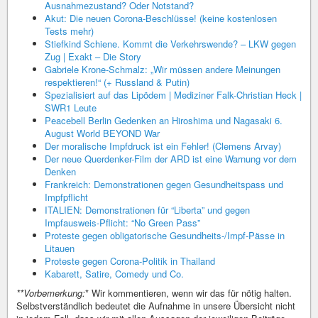
Ausnahmezustand? Oder Notstand?
Akut: Die neuen Corona-Beschlüsse! (keine kostenlosen
Tests mehr)
Stiefkind Schiene. Kommt die Verkehrswende? – LKW gegen
Zug | Exakt – Die Story
Gabriele Krone-Schmalz: „Wir müssen andere Meinungen
respektieren!“ (+ Russland & Putin)
Spezialisiert auf das Lipödem | Mediziner Falk-Christian Heck |
SWR1 Leute
Peacebell Berlin Gedenken an Hiroshima und Nagasaki 6.
August World BEYOND War
Der moralische Impfdruck ist ein Fehler! (Clemens Arvay)
Der neue Querdenker-Film der ARD ist eine Warnung vor dem
Denken
Frankreich: Demonstrationen gegen Gesundheitspass und
Impfpflicht
ITALIEN: Demonstrationen für “Liberta” und gegen
Impfausweis-Pflicht: “No Green Pass”
Proteste gegen obligatorische Gesundheits-/Impf-Pässe in
Litauen
Proteste gegen Corona-Politik in Thailand
Kabarett, Satire, Comedy und Co.
**Vorbemerkung:
* Wir kommentieren, wenn wir das für nötig halten.
Selbstverständlich bedeutet die Aufnahme in unsere Übersicht nicht