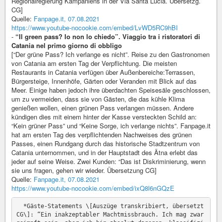
Regionalregierung Kampaniens in der Via Santa Lucia. Übersetzg.
CG]
Quelle:
Fanpage.it, 07.08.2021
https://www.youtube-nocookie.com/embed/LvWD5RC9hBI
-
“Il green pass? Io non lo chiedo”. Viaggio tra i ristoratori di
Catania nel primo giorno di obbligo
[“Der grüne Pass? Ich verlange es nicht”. Reise zu den Gastronomen
von Catania am ersten Tag der Verpflichtung. Die meisten
Restaurants in Catania verfügen über Außenbereiche:Terrassen,
Bürgersteige, Innenhöfe, Gärten oder Veranden mit Blick auf das
Meer. Einige haben jedoch ihre überdachten Speisesäle geschlossen,
um zu vermeiden, dass sie von Gästen, die das kühle Klima
genießen wollen, einen grünen Pass verlangen müssen. Andere
kündigen dies mit einem hinter der Kasse versteckten Schild an:
“Kein grüner Pass” und “Keine Sorge, ich verlange nichts”. Fanpage.it
hat am ersten Tag des verpflichtenden Nachweises des grünen
Passes, einen Rundgang durch das historische Stadtzentrum von
Catania unternommen, und in der Hauptstadt des Ätna erlebt das
jeder auf seine Weise. Zwei Kunden: “Das ist Diskriminierung, wenn
sie uns fragen, gehen wir wieder. Übersetzung CG]
Quelle:
Fanpage.it, 07.08.2021
https://www.youtube-nocookie.com/embed/ixQ8l6nGQzE
  *Gäste-Statements \[Auszüge transkribiert, übersetzt 
CG\]: “Ein inakzeptabler Machtmissbrauch. Ich mag zwar 