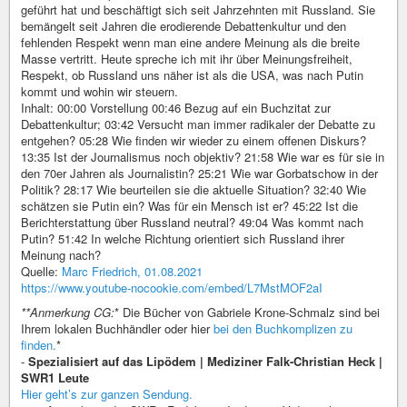
geführt hat und beschäftigt sich seit Jahrzehnten mit Russland. Sie
bemängelt seit Jahren die erodierende Debattenkultur und den
fehlenden Respekt wenn man eine andere Meinung als die breite
Masse vertritt. Heute spreche ich mit ihr über Meinungsfreiheit,
Respekt, ob Russland uns näher ist als die USA, was nach Putin
kommt und wohin wir steuern.
Inhalt: 00:00 Vorstellung 00:46 Bezug auf ein Buchzitat zur
Debattenkultur; 03:42 Versucht man immer radikaler der Debatte zu
entgehen? 05:28 Wie finden wir wieder zu einem offenen Diskurs?
13:35 Ist der Journalismus noch objektiv? 21:58 Wie war es für sie in
den 70er Jahren als Journalistin? 25:21 Wie war Gorbatschow in der
Politik? 28:17 Wie beurteilen sie die aktuelle Situation? 32:40 Wie
schätzen sie Putin ein? Was für ein Mensch ist er? 45:22 Ist die
Berichterstattung über Russland neutral? 49:04 Was kommt nach
Putin? 51:42 In welche Richtung orientiert sich Russland ihrer
Meinung nach?
Quelle:
Marc Friedrich, 01.08.2021
https://www.youtube-nocookie.com/embed/L7MstMOF2aI
**Anmerkung CG:
* Die Bücher von Gabriele Krone-Schmalz sind bei
Ihrem lokalen Buchhändler oder hier
bei den Buchkomplizen zu
finden.
*
-
Spezialisiert auf das Lipödem | Mediziner Falk-Christian Heck |
SWR1 Leute
Hier geht’s zur ganzen Sendung.