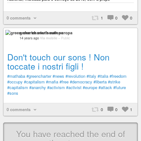
0 comments
1
0
0
green charter south europa
14 years ago
Via mobile
–
Public
Don't touch our sons ! Non
toccate i nostri figli !
#mathaba
#greencharter
#news
#revolution
#italy
#italia
#freedom
#occupy
#capitalism
#mafia
#free
#democracy
#liberta
#strike
#capitalism
#anarchy
#activism
#activist
#europe
#attack
#future
#sons
0 comments
0
0
1
You have reached the end of