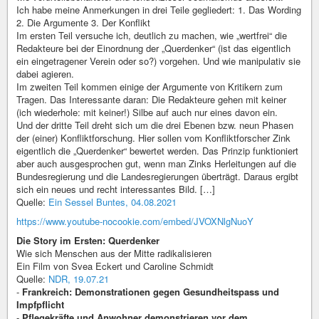
Ich habe meine Anmerkungen in drei Teile gegliedert: 1. Das Wording
2. Die Argumente 3. Der Konflikt
Im ersten Teil versuche ich, deutlich zu machen, wie „wertfrei“ die
Redakteure bei der Einordnung der „Querdenker“ (ist das eigentlich
ein eingetragener Verein oder so?) vorgehen. Und wie manipulativ sie
dabei agieren.
Im zweiten Teil kommen einige der Argumente von Kritikern zum
Tragen. Das Interessante daran: Die Redakteure gehen mit keiner
(ich wiederhole: mit keiner!) Silbe auf auch nur eines davon ein.
Und der dritte Teil dreht sich um die drei Ebenen bzw. neun Phasen
der (einer) Konfliktforschung. Hier sollen vom Konfliktforscher Zink
eigentlich die „Querdenker“ bewertet werden. Das Prinzip funktioniert
aber auch ausgesprochen gut, wenn man Zinks Herleitungen auf die
Bundesregierung und die Landesregierungen überträgt. Daraus ergibt
sich ein neues und recht interessantes Bild. […]
Quelle:
Ein Sessel Buntes, 04.08.2021
https://www.youtube-nocookie.com/embed/JVOXNlgNuoY
Die Story im Ersten: Querdenker
Wie sich Menschen aus der Mitte radikalisieren
Ein Film von Svea Eckert und Caroline Schmidt
Quelle:
NDR, 19.07.21
-
Frankreich: Demonstrationen gegen Gesundheitspass und
Impfpflicht
-
Pflegekräfte und Anwohner demonstrieren vor dem