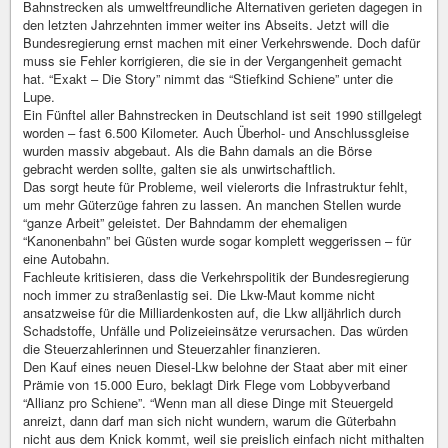
Bahnstrecken als umweltfreundliche Alternativen gerieten dagegen in
den letzten Jahrzehnten immer weiter ins Abseits. Jetzt will die
Bundesregierung ernst machen mit einer Verkehrswende. Doch dafür
muss sie Fehler korrigieren, die sie in der Vergangenheit gemacht
hat. “Exakt – Die Story” nimmt das “Stiefkind Schiene” unter die
Lupe.
Ein Fünftel aller Bahnstrecken in Deutschland ist seit 1990 stillgelegt
worden – fast 6.500 Kilometer. Auch Überhol- und Anschlussgleise
wurden massiv abgebaut. Als die Bahn damals an die Börse
gebracht werden sollte, galten sie als unwirtschaftlich.
Das sorgt heute für Probleme, weil vielerorts die Infrastruktur fehlt,
um mehr Güterzüge fahren zu lassen. An manchen Stellen wurde
“ganze Arbeit” geleistet. Der Bahndamm der ehemaligen
“Kanonenbahn” bei Güsten wurde sogar komplett weggerissen – für
eine Autobahn.
Fachleute kritisieren, dass die Verkehrspolitik der Bundesregierung
noch immer zu straßenlastig sei. Die Lkw-Maut komme nicht
ansatzweise für die Milliardenkosten auf, die Lkw alljährlich durch
Schadstoffe, Unfälle und Polizeieinsätze verursachen. Das würden
die Steuerzahlerinnen und Steuerzahler finanzieren.
Den Kauf eines neuen Diesel-Lkw belohne der Staat aber mit einer
Prämie von 15.000 Euro, beklagt Dirk Flege vom Lobbyverband
“Allianz pro Schiene”. “Wenn man all diese Dinge mit Steuergeld
anreizt, dann darf man sich nicht wundern, warum die Güterbahn
nicht aus dem Knick kommt, weil sie preislich einfach nicht mithalten