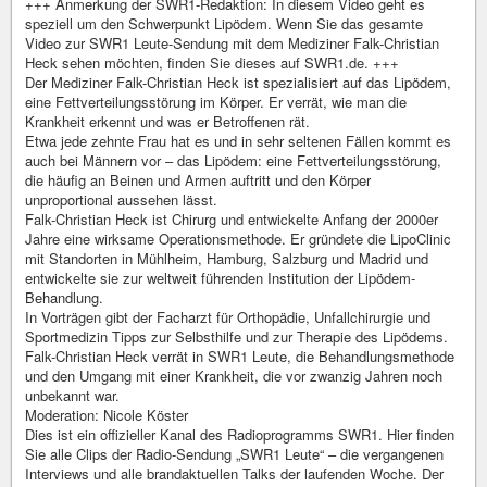
+++ Anmerkung der SWR1-Redaktion: In diesem Video geht es
speziell um den Schwerpunkt Lipödem. Wenn Sie das gesamte
Video zur SWR1 Leute-Sendung mit dem Mediziner Falk-Christian
Heck sehen möchten, finden Sie dieses auf SWR1.de. +++
Der Mediziner Falk-Christian Heck ist spezialisiert auf das Lipödem,
eine Fettverteilungsstörung im Körper. Er verrät, wie man die
Krankheit erkennt und was er Betroffenen rät.
Etwa jede zehnte Frau hat es und in sehr seltenen Fällen kommt es
auch bei Männern vor – das Lipödem: eine Fettverteilungsstörung,
die häufig an Beinen und Armen auftritt und den Körper
unproportional aussehen lässt.
Falk-Christian Heck ist Chirurg und entwickelte Anfang der 2000er
Jahre eine wirksame Operationsmethode. Er gründete die LipoClinic
mit Standorten in Mühlheim, Hamburg, Salzburg und Madrid und
entwickelte sie zur weltweit führenden Institution der Lipödem-
Behandlung.
In Vorträgen gibt der Facharzt für Orthopädie, Unfallchirurgie und
Sportmedizin Tipps zur Selbsthilfe und zur Therapie des Lipödems.
Falk-Christian Heck verrät in SWR1 Leute, die Behandlungsmethode
und den Umgang mit einer Krankheit, die vor zwanzig Jahren noch
unbekannt war.
Moderation: Nicole Köster
Dies ist ein offizieller Kanal des Radioprogramms SWR1. Hier finden
Sie alle Clips der Radio-Sendung „SWR1 Leute“ – die vergangenen
Interviews und alle brandaktuellen Talks der laufenden Woche. Der