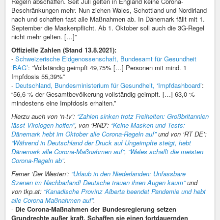
Regeln abschaffen. Seit Juli gelten in England keine Corona-
Beschränkungen mehr. Nun ziehen Wales, Schottland und Nordirland
nach und schaffen fast alle Maßnahmen ab. In Dänemark fällt mit 1.
September die Maskenpflicht. Ab 1. Oktober soll auch die 3G-Regel
nicht mehr gelten. […]”
Offizielle Zahlen (Stand 13.8.2021):
-
Schweizerische Eidgenossenschaft, Bundesamt für Gesundheit
‘BAG’
: “Vollständig geimpft 49,75% […] Personen mit mind. 1
Impfdosis 55,39%”
-
Deutschland, Bundesministerium für Gesundheit, ‘Impfdashboard’
:
“56,6 % der Gesamt­bevölkerung vollständig geimpft. […] 63,0 %
mindestens eine Impf­dosis erhalten.”
Hierzu auch von ‘n-tv’:
“Zahlen sinken trotz Freiheiten: Großbritannien
lässt Virologen hoffen”
, von ‘RND’:
“Keine Masken und Tests:
Dänemark hebt im Oktober alle Corona-Regeln auf”
und von ‘RT DE’:
“Während in Deutschland der Druck auf Ungeimpfte steigt, hebt
Dänemark alle Corona-Maßnahmen auf”
,
“Wales schafft die meisten
Corona-Regeln ab”
.
Ferner ‘Der Westen’:
“Urlaub in den Niederlanden: Unfassbare
Szenen im Nachbarland! Deutsche trauen ihren Augen kaum”
und
von tkp.at:
“Kanadische Provinz Alberta beendet Pandemie und hebt
alle Corona Maßnahmen auf”
.
-
Die Corona-Maßnahmen der Bundesregierung setzen
Grundrechte außer kraft. Schaffen sie einen fortdauernden