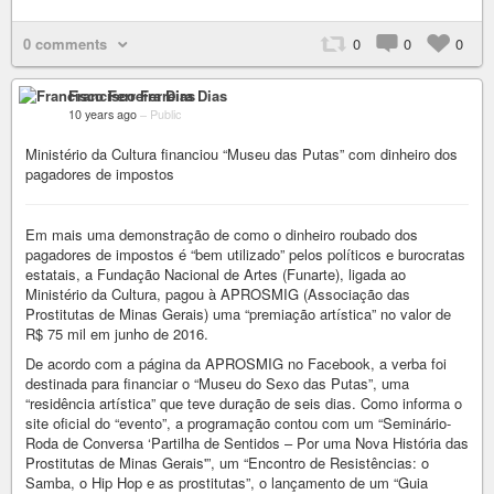
0 comments
0
0
0
Francisco Ferreira Dias
10 years ago
–
Public
Ministério da Cultura financiou “Museu das Putas” com dinheiro dos
pagadores de impostos
Em mais uma demonstração de como o dinheiro roubado dos
pagadores de impostos é “bem utilizado” pelos políticos e burocratas
estatais, a Fundação Nacional de Artes (Funarte), ligada ao
Ministério da Cultura, pagou à APROSMIG (Associação das
Prostitutas de Minas Gerais) uma “premiação artística” no valor de
R$ 75 mil em junho de 2016.
De acordo com a página da APROSMIG no Facebook, a verba foi
destinada para financiar o “Museu do Sexo das Putas”, uma
“residência artística” que teve duração de seis dias. Como informa o
site oficial do “evento”, a programação contou com um “Seminário-
Roda de Conversa ‘Partilha de Sentidos – Por uma Nova História das
Prostitutas de Minas Gerais'”, um “Encontro de Resistências: o
Samba, o Hip Hop e as prostitutas”, o lançamento de um “Guia