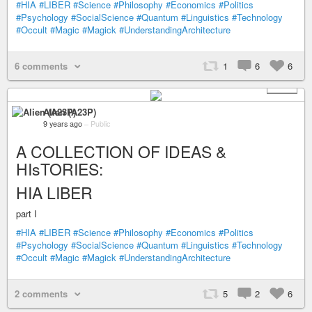
#HIA
#LIBER
#Science
#Philosophy
#Economics
#Politics
#Psychology
#SocialScience
#Quantum
#Linguistics
#Technology
#Occult
#Magic
#Magick
#UnderstandingArchitecture
6 comments
1
6
6
+ 52
Alien (A23P)
9 years ago
–
Public
A COLLECTION OF IDEAS &
HIsTORIES:
HIA LIBER
part I
#HIA
#LIBER
#Science
#Philosophy
#Economics
#Politics
#Psychology
#SocialScience
#Quantum
#Linguistics
#Technology
#Occult
#Magic
#Magick
#UnderstandingArchitecture
2 comments
5
2
6