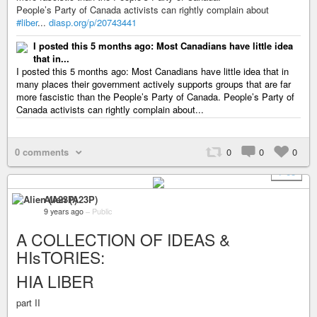
People’s Party of Canada activists can rightly complain about
#liber
...
diasp.org/p/20743441
I posted this 5 months ago: Most Canadians have little idea
that in...
I posted this 5 months ago: Most Canadians have little idea that in
many places their government actively supports groups that are far
more fascistic than the People’s Party of Canada. People’s Party of
Canada activists can rightly complain about...
0 comments
0
0
0
+ 68
Alien (A23P)
9 years ago
–
Public
A COLLECTION OF IDEAS &
HIsTORIES:
HIA LIBER
part II