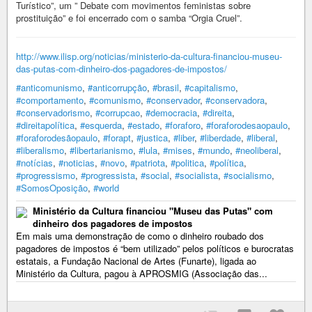
Turístico”, um ” Debate com movimentos feministas sobre
prostituição” e foi encerrado com o samba “Orgia Cruel”.
http://www.ilisp.org/noticias/ministerio-da-cultura-financiou-museu-
das-putas-com-dinheiro-dos-pagadores-de-impostos/
#anticomunismo
,
#anticorrupção
,
#brasil
,
#capitalismo
,
#comportamento
,
#comunismo
,
#conservador
,
#conservadora
,
#conservadorismo
,
#corrupcao
,
#democracia
,
#direita
,
#direitapolítica
,
#esquerda
,
#estado
,
#foraforo
,
#foraforodesaopaulo
,
#foraforodesãopaulo
,
#forapt
,
#justica
,
#liber
,
#liberdade
,
#liberal
,
#liberalismo
,
#libertarianismo
,
#lula
,
#mises
,
#mundo
,
#neoliberal
,
#notícias
,
#noticias
,
#novo
,
#patriota
,
#politica
,
#política
,
#progressismo
,
#progressista
,
#social
,
#socialista
,
#socialismo
,
#SomosOposição
,
#world
Ministério da Cultura financiou "Museu das Putas" com
dinheiro dos pagadores de impostos
Em mais uma demonstração de como o dinheiro roubado dos
pagadores de impostos é “bem utilizado” pelos políticos e burocratas
estatais, a Fundação Nacional de Artes (Funarte), ligada ao
Ministério da Cultura, pagou à APROSMIG (Associação das...