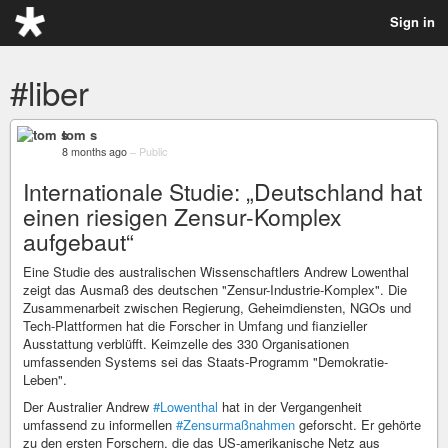
Sign in
#liber
tom s
8 months ago
–
Public
Internationale Studie: „Deutschland hat
einen riesigen Zensur-Komplex
aufgebaut“
Eine Studie des australischen Wissenschaftlers Andrew Lowenthal
zeigt das Ausmaß des deutschen "Zensur-Industrie-Komplex". Die
Zusammenarbeit zwischen Regierung, Geheimdiensten, NGOs und
Tech-Plattformen hat die Forscher in Umfang und fianzieller
Ausstattung verblüfft. Keimzelle des 330 Organisationen
umfassenden Systems sei das Staats-Programm "Demokratie-
Leben".
Der Australier Andrew
#Lowenthal
hat in der Vergangenheit
umfassend zu informellen
#Zensurmaßnahmen
geforscht. Er gehörte
zu den ersten Forschern, die das US-amerikanische Netz aus