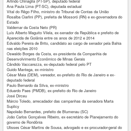
Arlindo Chinaglia (PT-SP), deputado federal
Ana Paula Lima (PT-SC), deputada estadual
Vital do Rêgo Filho, ministro do Tribunal de Contas da União
Rosalba Ciarlini (PP), prefeita de Mossoró (RN) e ex-governadora do
Estado
Valdemar da Costa Neto (PR)
Luís Alberto Maguito Vilela, ex-senador da República e prefeito de
Aparecida de Goiânia entre os anos de 2012 e 2014
Edvaldo Pereira de Brito, candidato ao cargo de senador pela Bahia
nas eleições 2010
Oswaldo Borges da Costa, ex-presidente da Companhia de
Desenvolvimento Econômico de Minas Gerais
Cândido Vaccarezza, ex-deputado federal pelo PT
Guido Mantega, ex-ministro
César Maia (DEM), vereador, ex-prefeito do Rio de Janeiro e ex-
deputado federal
Paulo Bernardo da Silva, ex-ministro
Eduardo Paes (PMDB), ex-prefeito do Rio de Janeiro
José Dirceu
Márcio Toledo, arrecadador das campanhas da senadora Marta
Suplicy
Napoleão Bernardes, prefeito de Blumenau (SC)
João Carlos Gonçalves Ribeiro, ex-secretário de Planejamento do
governo de Rondônia
Ulisses César Martins de Sousa, advogado e ex-procurador-geral do