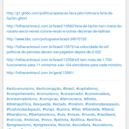
http://g1.globo.com/politica/operacao-lava-jato/noticia/a-lista-de-
fachin.ghtml
http://folhacentrosul.com.br/brasil/13560/lista-de-fachin-tem-maria-do-
rosario-aecio-neves-corone-renan-e-outras-dezenas-de-ladroes
http://www.bbc.com/portuguese/brasil-39570720
http://folhacentrosul.com.br/brasil/13572/na-velocidade-do-stf-
politicos-do-petrolao-devem-ser-julgados-depois-de-2-022
http://folhacentrosul.com.br/brasil/12359/stf-tem-mais-de-1-700-
funcionarios-para-11-ministros-sao-154-servidores-para-cada-ministro
http://folhacentrosul.com.br/geral/13561/
#anticomunismo
,
#anticorrupção
,
#brasil
,
#capitalismo
,
#comportamento
,
#comunismo
,
#conservador
,
#conservadora
,
#conservadorismo
,
#corrupcao
,
#democracia
,
#direita
,
#direitapolítica
,
#esquerda
,
#estado
,
#foraforo
,
#foraforodesaopaulo
,
#foraforodesãopaulo
,
#forapt
,
#justica
,
#liber
,
#liberdade
,
#liberal
,
#liberalismo
,
#libertarianismo
,
#lula
,
#mises
,
#mundo
,
#neoliberal
,
#notícias
,
#noticias
,
#novo
,
#patriota
,
#politica
,
#política
,
#progressismo
,
#progressista
,
#social
,
#socialista
,
#socialismo
,