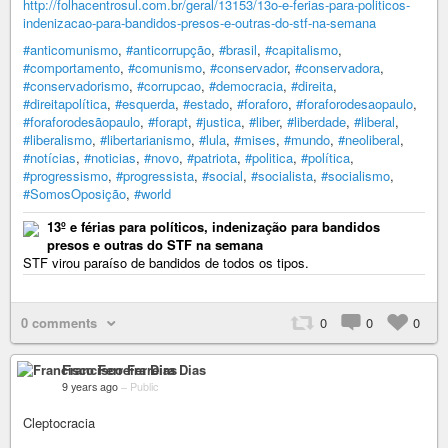
http://folhacentrosul.com.br/geral/13153/13o-e-ferias-para-politicos-
indenizacao-para-bandidos-presos-e-outras-do-stf-na-semana
#anticomunismo
,
#anticorrupção
,
#brasil
,
#capitalismo
,
#comportamento
,
#comunismo
,
#conservador
,
#conservadora
,
#conservadorismo
,
#corrupcao
,
#democracia
,
#direita
,
#direitapolítica
,
#esquerda
,
#estado
,
#foraforo
,
#foraforodesaopaulo
,
#foraforodesãopaulo
,
#forapt
,
#justica
,
#liber
,
#liberdade
,
#liberal
,
#liberalismo
,
#libertarianismo
,
#lula
,
#mises
,
#mundo
,
#neoliberal
,
#notícias
,
#noticias
,
#novo
,
#patriota
,
#politica
,
#política
,
#progressismo
,
#progressista
,
#social
,
#socialista
,
#socialismo
,
#SomosOposição
,
#world
13º e férias para políticos, indenização para bandidos
presos e outras do STF na semana
STF virou paraíso de bandidos de todos os tipos.
0 comments
0
0
0
Francisco Ferreira Dias
9 years ago
–
Public
Cleptocracia