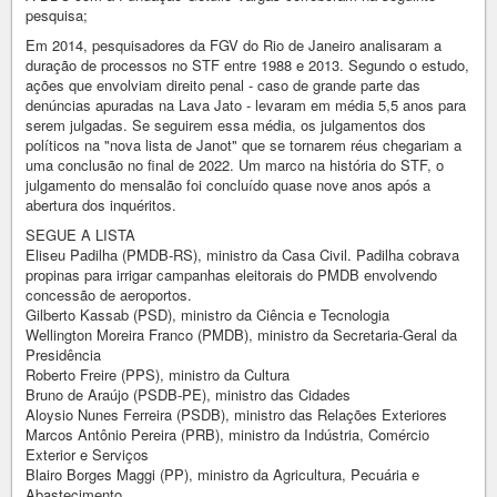
pesquisa;
Em 2014, pesquisadores da FGV do Rio de Janeiro analisaram a
duração de processos no STF entre 1988 e 2013. Segundo o estudo,
ações que envolviam direito penal - caso de grande parte das
denúncias apuradas na Lava Jato - levaram em média 5,5 anos para
serem julgadas. Se seguirem essa média, os julgamentos dos
políticos na "nova lista de Janot" que se tornarem réus chegariam a
uma conclusão no final de 2022. Um marco na história do STF, o
julgamento do mensalão foi concluído quase nove anos após a
abertura dos inquéritos.
SEGUE A LISTA
Eliseu Padilha (PMDB-RS), ministro da Casa Civil. Padilha cobrava
propinas para irrigar campanhas eleitorais do PMDB envolvendo
concessão de aeroportos.
Gilberto Kassab (PSD), ministro da Ciência e Tecnologia
Wellington Moreira Franco (PMDB), ministro da Secretaria-Geral da
Presidência
Roberto Freire (PPS), ministro da Cultura
Bruno de Araújo (PSDB-PE), ministro das Cidades
Aloysio Nunes Ferreira (PSDB), ministro das Relações Exteriores
Marcos Antônio Pereira (PRB), ministro da Indústria, Comércio
Exterior e Serviços
Blairo Borges Maggi (PP), ministro da Agricultura, Pecuária e
Abastecimento