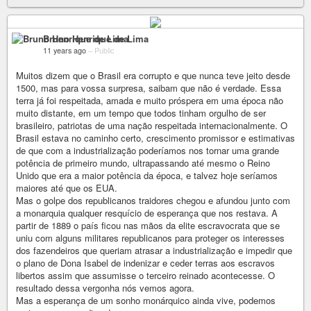
Bruno Henrique de Lima
11 years ago
–
Public
Muitos dizem que o Brasil era corrupto e que nunca teve jeito desde
1500, mas para vossa surpresa, saibam que não é verdade. Essa
terra já foi respeitada, amada e muito próspera em uma época não
muito distante, em um tempo que todos tinham orgulho de ser
brasileiro, patriotas de uma nação respeitada internacionalmente. O
Brasil estava no caminho certo, crescimento promissor e estimativas
de que com a industrialização poderíamos nos tornar uma grande
potência de primeiro mundo, ultrapassando até mesmo o Reino
Unido que era a maior potência da época, e talvez hoje seríamos
maiores até que os EUA.
Mas o golpe dos republicanos traidores chegou e afundou junto com
a monarquia qualquer resquício de esperança que nos restava. A
partir de 1889 o país ficou nas mãos da elite escravocrata que se
uniu com alguns militares republicanos para proteger os interesses
dos fazendeiros que queriam atrasar a industrialização e impedir que
o plano de Dona Isabel de indenizar e ceder terras aos escravos
libertos assim que assumisse o terceiro reinado acontecesse. O
resultado dessa vergonha nós vemos agora.
Mas a esperança de um sonho monárquico ainda vive, podemos