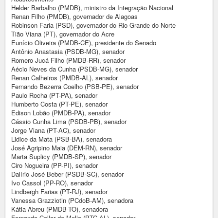
Helder Barbalho (PMDB), ministro da Integração Nacional
Renan Filho (PMDB), governador de Alagoas
Robinson Faria (PSD), governador do Rio Grande do Norte
Tião Viana (PT), governador do Acre
Eunício Oliveira (PMDB-CE), presidente do Senado
Antônio Anastasia (PSDB-MG), senador
Romero Jucá Filho (PMDB-RR), senador
Aécio Neves da Cunha (PSDB-MG), senador
Renan Calheiros (PMDB-AL), senador
Fernando Bezerra Coelho (PSB-PE), senador
Paulo Rocha (PT-PA), senador
Humberto Costa (PT-PE), senador
Edison Lobão (PMDB-PA), senador
Cássio Cunha Lima (PSDB-PB), senador
Jorge Viana (PT-AC), senador
Lidice da Mata (PSB-BA), senadora
José Agripino Maia (DEM-RN), senador
Marta Suplicy (PMDB-SP), senador
Ciro Nogueira (PP-PI), senador
Dalírio José Beber (PSDB-SC), senador
Ivo Cassol (PP-RO), senador
Lindbergh Farias (PT-RJ), senador
Vanessa Grazziotin (PCdoB-AM), senadora
Kátia Abreu (PMDB-TO), senadora
Fernando Collor de Mello (PTC-AL), senador