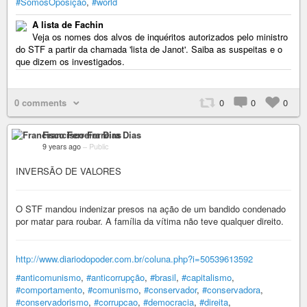
#SomosOposição
,
#world
A lista de Fachin
Veja os nomes dos alvos de inquéritos autorizados pelo ministro
do STF a partir da chamada 'lista de Janot'. Saiba as suspeitas e o
que dizem os investigados.
0 comments
0
0
0
Francisco Ferreira Dias
9 years ago
–
Public
INVERSÃO DE VALORES
O STF mandou indenizar presos na ação de um bandido condenado
por matar para roubar. A família da vítima não teve qualquer direito.
http://www.diariodopoder.com.br/coluna.php?i=50539613592
#anticomunismo
,
#anticorrupção
,
#brasil
,
#capitalismo
,
#comportamento
,
#comunismo
,
#conservador
,
#conservadora
,
#conservadorismo
,
#corrupcao
,
#democracia
,
#direita
,