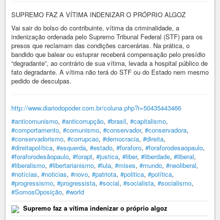
SUPREMO FAZ A VÍTIMA INDENIZAR O PRÓPRIO ALGOZ
Vai sair do bolso do contribuinte, vítima da criminalidade, a
indenização ordenada pelo Supremo Tribunal Federal (STF) para os
presos que reclamam das condições carcerárias. Na prática, o
bandido que balear ou estuprar receberá compensação pelo presídio
“degradante”, ao contrário de sua vítima, levada a hospital público de
fato degradante. A vítima não terá do STF ou do Estado nem mesmo
pedido de desculpas.
http://www.diariodopoder.com.br/coluna.php?i=50435443466
#anticomunismo
,
#anticorrupção
,
#brasil
,
#capitalismo
,
#comportamento
,
#comunismo
,
#conservador
,
#conservadora
,
#conservadorismo
,
#corrupcao
,
#democracia
,
#direita
,
#direitapolítica
,
#esquerda
,
#estado
,
#foraforo
,
#foraforodesaopaulo
,
#foraforodesãopaulo
,
#forapt
,
#justica
,
#liber
,
#liberdade
,
#liberal
,
#liberalismo
,
#libertarianismo
,
#lula
,
#mises
,
#mundo
,
#neoliberal
,
#notícias
,
#noticias
,
#novo
,
#patriota
,
#politica
,
#política
,
#progressismo
,
#progressista
,
#social
,
#socialista
,
#socialismo
,
#SomosOposição
,
#world
Supremo faz a vítima indenizar o próprio algoz