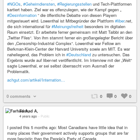
#NGOs
,
#Geheimdiensten
,
#Regierungsstellen
und Tech-Plattformen
kartiert haben. Ziel war es offenzulegen, wie der Kampf gegen „
#Desinformation
“ die öffentliche Debatte von diesen Playern
mitgesteuert wird. Lowenthal ist Mitbegründer der Plattform
#liber
.net,
die sich international für
#Meinungsfreiheit
besonders im digitalen
Raum einsetzt. Er arbeitete ferner gemeinsam mit Matt Taibbi an den
„Twitter Files“. Von ihm stammt ferner ein großangelegter Bericht über
den „Censorship-Industrial Complex“. Lowenthal war Fellow am
Berkman-Klein-Center der Harvard University sowie am MIT. Es war
naheliegend, das Problem ich in
#Deutschland
zu untersuchen. Das
Ergebnis wurde auf liber-net veröffentlicht. Im Interview mit der „Welt“
sagte Lowenthal, er sei selbst überrascht vom Ausmaß der
Problematik.
achgut.com/artikel/Internation…
0 comments
0
0
0
Farhad A,
4 years ago
–
Public
I posted this 5 months ago: Most Canadians have little idea that in
many places their government actively supports groups that are far
more fascistic than the People’s Party of Canada.