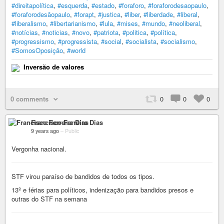
#direitapolítica
,
#esquerda
,
#estado
,
#foraforo
,
#foraforodesaopaulo
,
#foraforodesãopaulo
,
#forapt
,
#justica
,
#liber
,
#liberdade
,
#liberal
,
#liberalismo
,
#libertarianismo
,
#lula
,
#mises
,
#mundo
,
#neoliberal
,
#notícias
,
#noticias
,
#novo
,
#patriota
,
#politica
,
#política
,
#progressismo
,
#progressista
,
#social
,
#socialista
,
#socialismo
,
#SomosOposição
,
#world
Inversão de valores
0 comments
0
0
0
Francisco Ferreira Dias
9 years ago
–
Public
Vergonha nacional.
STF virou paraíso de bandidos de todos os tipos.
13º e férias para políticos, indenização para bandidos presos e
outras do STF na semana