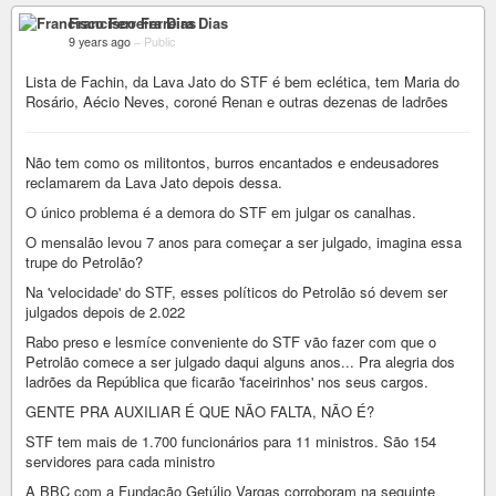
Francisco Ferreira Dias
9 years ago
–
Public
Lista de Fachin, da Lava Jato do STF é bem eclética, tem Maria do
Rosário, Aécio Neves, coroné Renan e outras dezenas de ladrões
Não tem como os militontos, burros encantados e endeusadores
reclamarem da Lava Jato depois dessa.
O único problema é a demora do STF em julgar os canalhas.
O mensalão levou 7 anos para começar a ser julgado, imagina essa
trupe do Petrolão?
Na 'velocidade' do STF, esses políticos do Petrolão só devem ser
julgados depois de 2.022
Rabo preso e lesmíce conveniente do STF vão fazer com que o
Petrolão comece a ser julgado daqui alguns anos... Pra alegria dos
ladrões da República que ficarão 'faceirinhos' nos seus cargos.
GENTE PRA AUXILIAR É QUE NÃO FALTA, NÃO É?
STF tem mais de 1.700 funcionários para 11 ministros. São 154
servidores para cada ministro
A BBC com a Fundação Getúlio Vargas corroboram na seguinte