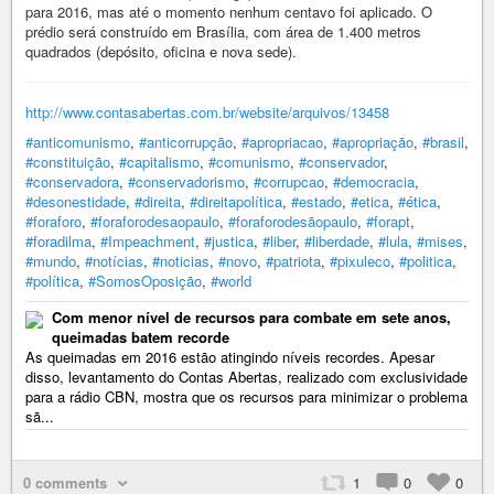
para 2016, mas até o momento nenhum centavo foi aplicado. O
prédio será construído em Brasília, com área de 1.400 metros
quadrados (depósito, oficina e nova sede).
http://www.contasabertas.com.br/website/arquivos/13458
#anticomunismo
,
#anticorrupção
,
#apropriacao
,
#apropriação
,
#brasil
,
#constituição
,
#capitalismo
,
#comunismo
,
#conservador
,
#conservadora
,
#conservadorismo
,
#corrupcao
,
#democracia
,
#desonestidade
,
#direita
,
#direitapolítica
,
#estado
,
#etica
,
#ética
,
#foraforo
,
#foraforodesaopaulo
,
#foraforodesãopaulo
,
#forapt
,
#foradilma
,
#Impeachment
,
#justica
,
#liber
,
#liberdade
,
#lula
,
#mises
,
#mundo
,
#notícias
,
#noticias
,
#novo
,
#patriota
,
#pixuleco
,
#politica
,
#política
,
#SomosOposição
,
#world
Com menor nível de recursos para combate em sete anos,
queimadas batem recorde
As queimadas em 2016 estão atingindo níveis recordes. Apesar
disso, levantamento do Contas Abertas, realizado com exclusividade
para a rádio CBN, mostra que os recursos para minimizar o problema
sã...
0 comments
1
0
0