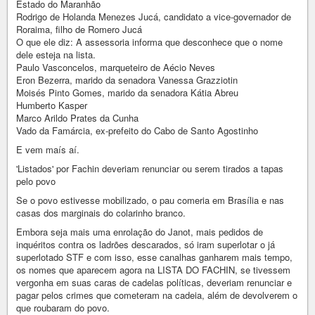
Estado do Maranhão
Rodrigo de Holanda Menezes Jucá, candidato a vice-governador de
Roraima, filho de Romero Jucá
O que ele diz: A assessoria informa que desconhece que o nome
dele esteja na lista.
Paulo Vasconcelos, marqueteiro de Aécio Neves
Eron Bezerra, marido da senadora Vanessa Grazziotin
Moisés Pinto Gomes, marido da senadora Kátia Abreu
Humberto Kasper
Marco Arildo Prates da Cunha
Vado da Famárcia, ex-prefeito do Cabo de Santo Agostinho
E vem maís aí.
'Listados' por Fachin deveriam renunciar ou serem tirados a tapas
pelo povo
Se o povo estivesse mobilizado, o pau comeria em Brasília e nas
casas dos marginais do colarinho branco.
Embora seja mais uma enrolação do Janot, mais pedidos de
inquéritos contra os ladrões descarados, só iram superlotar o já
superlotado STF e com isso, esse canalhas ganharem mais tempo,
os nomes que aparecem agora na LISTA DO FACHIN, se tivessem
vergonha em suas caras de cadelas políticas, deveriam renunciar e
pagar pelos crimes que cometeram na cadeia, além de devolverem o
que roubaram do povo.