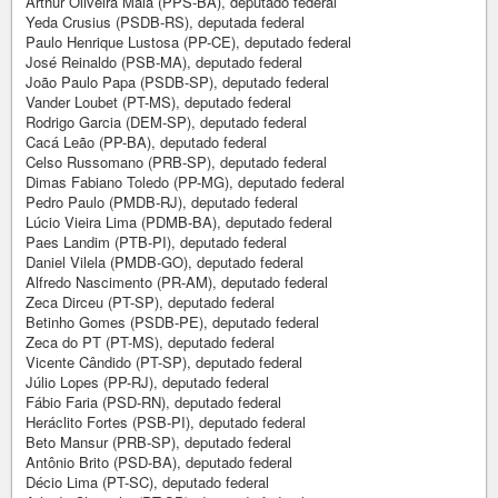
Arthur Oliveira Maia (PPS-BA), deputado federal
Yeda Crusius (PSDB-RS), deputada federal
Paulo Henrique Lustosa (PP-CE), deputado federal
José Reinaldo (PSB-MA), deputado federal
João Paulo Papa (PSDB-SP), deputado federal
Vander Loubet (PT-MS), deputado federal
Rodrigo Garcia (DEM-SP), deputado federal
Cacá Leão (PP-BA), deputado federal
Celso Russomano (PRB-SP), deputado federal
Dimas Fabiano Toledo (PP-MG), deputado federal
Pedro Paulo (PMDB-RJ), deputado federal
Lúcio Vieira Lima (PDMB-BA), deputado federal
Paes Landim (PTB-PI), deputado federal
Daniel Vilela (PMDB-GO), deputado federal
Alfredo Nascimento (PR-AM), deputado federal
Zeca Dirceu (PT-SP), deputado federal
Betinho Gomes (PSDB-PE), deputado federal
Zeca do PT (PT-MS), deputado federal
Vicente Cândido (PT-SP), deputado federal
Júlio Lopes (PP-RJ), deputado federal
Fábio Faria (PSD-RN), deputado federal
Heráclito Fortes (PSB-PI), deputado federal
Beto Mansur (PRB-SP), deputado federal
Antônio Brito (PSD-BA), deputado federal
Décio Lima (PT-SC), deputado federal