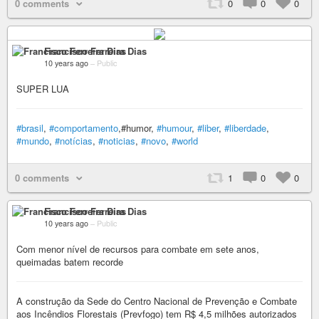
0 comments
0
0
0
Francisco Ferreira Dias
10 years ago
–
Public
SUPER LUA
#brasil
,
#comportamento
,#humor,
#humour
,
#liber
,
#liberdade
,
#mundo
,
#notícias
,
#noticias
,
#novo
,
#world
0 comments
1
0
0
Francisco Ferreira Dias
10 years ago
–
Public
Com menor nível de recursos para combate em sete anos,
queimadas batem recorde
A construção da Sede do Centro Nacional de Prevenção e Combate
aos Incêndios Florestais (Prevfogo) tem R$ 4,5 milhões autorizados