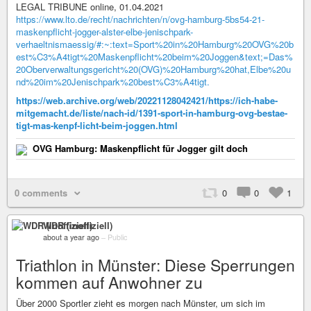
LEGAL TRIBUNE online, 01.04.2021
https://www.lto.de/recht/nachrichten/n/ovg-hamburg-5bs54-21-
maskenpflicht-jogger-alster-elbe-jenischpark-
verhaeltnismaessig/#:~:text=Sport%20in%20Hamburg%20OVG%20b
est%C3%A4tigt%20Maskenpflicht%20beim%20Joggen&text;=Das%
20Oberverwaltungsgericht%20(OVG)%20Hamburg%20hat,Elbe%20u
nd%20im%20Jenischpark%20best%C3%A4tigt.
https://web.archive.org/web/20221128042421/https://ich-habe-
mitgemacht.de/liste/nach-id/1391-sport-in-hamburg-ovg-bestae-
tigt-mas-kenpf-licht-beim-joggen.html
OVG Hamburg: Maskenpflicht für Jogger gilt doch
0 comments
0
0
1
WDR (inoffiziell)
about a year ago
–
Public
Triathlon in Münster: Diese Sperrungen
kommen auf Anwohner zu
Über 2000 Sportler zieht es morgen nach Münster, um sich im