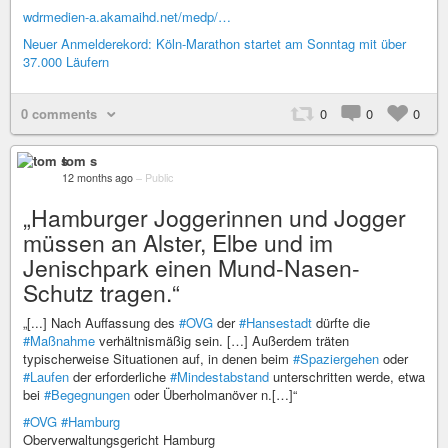
wdrmedien-a.akamaihd.net/medp/…
Neuer Anmelderekord: Köln-Marathon startet am Sonntag mit über
37.000 Läufern
0 comments
0
0
0
tom s
12 months ago
–
Public
„Hamburger Joggerinnen und Jogger
müssen an Alster, Elbe und im
Jenischpark einen Mund-Nasen-
Schutz tragen.“
„[...] Nach Auffassung des
#OVG
der
#Hansestadt
dürfte die
#Maßnahme
verhältnismäßig sein. […] Außerdem träten
typischerweise Situationen auf, in denen beim
#Spaziergehen
oder
#Laufen
der erforderliche
#Mindestabstand
unterschritten werde, etwa
bei
#Begegnungen
oder Überholmanöver n.[…]“
#OVG
#Hamburg
Oberverwaltungsgericht Hamburg