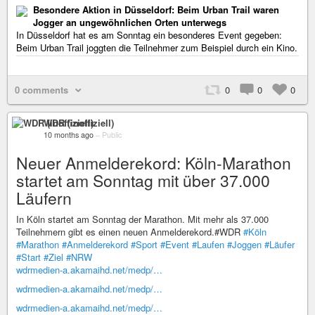
Besondere Aktion in Düsseldorf: Beim Urban Trail waren
Jogger an ungewöhnlichen Orten unterwegs
In Düsseldorf hat es am Sonntag ein besonderes Event gegeben:
Beim Urban Trail joggten die Teilnehmer zum Beispiel durch ein Kino.
0 comments
0
0
0
WDR (inoffiziell)
10 months ago
–
Public
Neuer Anmelderekord: Köln-Marathon
startet am Sonntag mit über 37.000
Läufern
In Köln startet am Sonntag der Marathon. Mit mehr als 37.000
Teilnehmern gibt es einen neuen Anmelderekord.#WDR
#Köln
#Marathon
#Anmelderekord
#Sport
#Event
#Laufen
#Joggen
#Läufer
#Start
#Ziel
#NRW
wdrmedien-a.akamaihd.net/medp/…
wdrmedien-a.akamaihd.net/medp/…
wdrmedien-a.akamaihd.net/medp/…