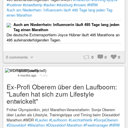
#huebner
#staedtetrip
#laufen
#duisburg
#moers
#NRW
Auch am Niederrhein: Influencerin läuft 495 Tage lang jeden Tag
einen Marathon
Auch am Niederrhein: Influencerin läuft 495 Tage lang jeden
Tag einen Marathon
Die deutsche Extremsportlerin Joyce Hübner läuft 495 Marathons an
495 aufeinanderfolgenden Tagen.
0 comments
0
0
0
WDR (inoffiziell)
4 months ago
–
Public
Ex-Profi Oberem über den Laufboom:
"Laufen hat sich zum Lifestyle
entwickelt"
Früher Olympionikin, jetzt Marathon-Veranstalterin: Sonja Oberem
über Laufen als Lifestyle, Trainingstipps und Timing beim Düsseldorf
Marathon.#WDR
#Laufen
#Laufboom
#Leichtathletik
#SonjaOberem
#Düsseldorf
#Marathon
#Düsseldorf-Marathon
#Feedmanager
#NRW