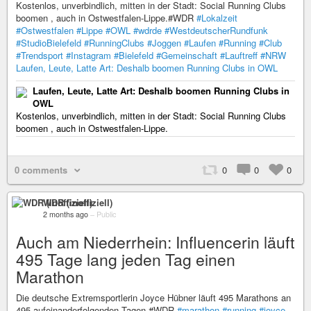
Kostenlos, unverbindlich, mitten in der Stadt: Social Running Clubs
boomen , auch in Ostwestfalen-Lippe.#WDR
#Lokalzeit
#Ostwestfalen
#Lippe
#OWL
#wdrde
#WestdeutscherRundfunk
#StudioBielefeld
#RunningClubs
#Joggen
#Laufen
#Running
#Club
#Trendsport
#Instagram
#Bielefeld
#Gemeinschaft
#Lauftreff
#NRW
Laufen, Leute, Latte Art: Deshalb boomen Running Clubs in OWL
Laufen, Leute, Latte Art: Deshalb boomen Running Clubs in
OWL
Kostenlos, unverbindlich, mitten in der Stadt: Social Running Clubs
boomen , auch in Ostwestfalen-Lippe.
0 comments
0
0
0
WDR (inoffiziell)
2 months ago
–
Public
Auch am Niederrhein: Influencerin läuft
495 Tage lang jeden Tag einen
Marathon
Die deutsche Extremsportlerin Joyce Hübner läuft 495 Marathons an
495 aufeinanderfolgenden Tagen.#WDR
#marathon
#running
#joyce