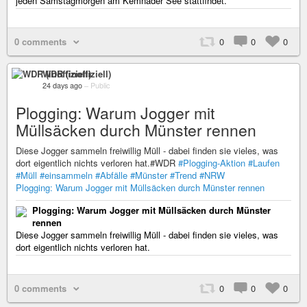
jeden Samstagmorgen am Kemnader See stattfindet.
0 comments
0
0
0
WDR (inoffiziell)
24 days ago
–
Public
Plogging: Warum Jogger mit
Müllsäcken durch Münster rennen
Diese Jogger sammeln freiwillig Müll - dabei finden sie vieles, was
dort eigentlich nichts verloren hat.#WDR
#Plogging-Aktion
#Laufen
#Müll
#einsammeln
#Abfälle
#Münster
#Trend
#NRW
Plogging: Warum Jogger mit Müllsäcken durch Münster rennen
Plogging: Warum Jogger mit Müllsäcken durch Münster
rennen
Diese Jogger sammeln freiwillig Müll - dabei finden sie vieles, was
dort eigentlich nichts verloren hat.
0 comments
0
0
0