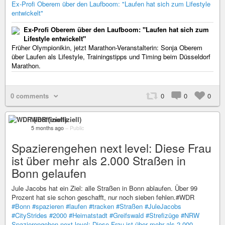
Ex-Profi Oberem über den Laufboom: "Laufen hat sich zum Lifestyle
entwickelt"
Ex-Profi Oberem über den Laufboom: "Laufen hat sich zum
Lifestyle entwickelt"
Früher Olympionikin, jetzt Marathon-Veranstalterin: Sonja Oberem
über Laufen als Lifestyle, Trainingstipps und Timing beim Düsseldorf
Marathon.
0 comments
0
0
0
WDR (inoffiziell)
5 months ago
–
Public
Spazierengehen next level: Diese Frau
ist über mehr als 2.000 Straßen in
Bonn gelaufen
Jule Jacobs hat ein Ziel: alle Straßen in Bonn ablaufen. Über 99
Prozent hat sie schon geschafft, nur noch sieben fehlen.#WDR
#Bonn
#spazieren
#laufen
#tracken
#Straßen
#JuleJacobs
#CityStrides
#2000
#Heimatstadt
#Greifswald
#Strefizüge
#NRW
Spazierengehen next level: Diese Frau ist über mehr als 2.000