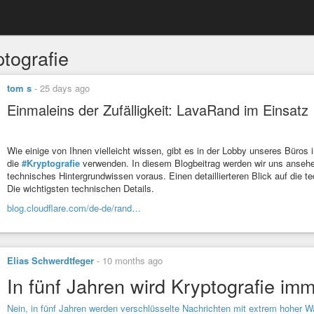
ptografie
tom s
-
25 days ago
Einmaleins der Zufälligkeit: LavaRand im Einsatz
Wie einige von Ihnen vielleicht wissen, gibt es in der Lobby unseres Büro
die
#Kryptografie
verwenden. In diesem Blogbeitrag werden wir uns ansehen,
technisches Hintergrundwissen voraus. Einen detaillierteren Blick auf die t
Die wichtigsten technischen Details.
blog.cloudflare.com/de-de/rand…
Elias Schwerdtfeger
-
10 months ago
In fünf Jahren wird Kryptografie im
Nein, in fünf Jahren werden verschlüsselte Nachrichten mit extrem hoher W