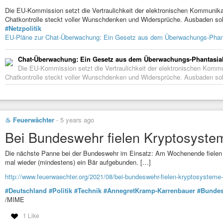
Originally posted at:
https://word.undead-network.de/2022/10/22/12-kapitel-ra
liegen, sondern müssen frei sein und als offene Quelle vorliegen. Das krypt
Die EU-Kommission setzt die Vertraulichkeit der elektronischen Kommunikat
Geheimnisse beinhalten. Das Geheimnis zur Verschlüsselung, der Schlüsse
Chatkontrolle steckt voller Wunschdenken und Widersprüche. Ausbaden so
genau wie ein Schlüssel, mit dem man seine Wohnungstür verschließt, bevo
#Netzpolitik
EU-Pläne zur Chat-Überwachung: Ein Gesetz aus dem Überwachungs-Phan
#kryptografie
#privatheit
#privatsphaere
#radikale-aufklaerung
Chat-Überwachung: Ein Gesetz aus dem Überwachungs-Phantasia
Originally posted at:
https://word.undead-network.de/2022/09/26/8-kapitel-rad
Die EU-Kommission setzt die Vertraulichkeit der elektronischen Kommun
Chatkontrolle steckt voller Wunschdenken und Widersprüche. Ausbaden sol
audio:
https://reverendelvis.de/wp-content/uploads/2022/09/Die-Rueckerobe
♨ Feuerwächter
-
5 years ago
Bei Bundeswehr fielen Kryptosyste
Die Rückeroberung der Privatheit
Kant sieht in seinem Gesellschaftsvertrag die Vernunft in eine private un
die Art von Vernunft, die wir im...
Die nächste Panne bei der Bundeswehr im Einsatz: Am Wochenende fielen 
mal wieder (mindestens) ein Bär aufgebunden. […]
http://www.feuerwaechter.org/2021/08/bei-bundeswehr-fielen-kryptosysteme
#Deutschland
#Politik
#Technik
#AnnegretKramp-Karrenbauer
#Bunde
/MIME
1 Like