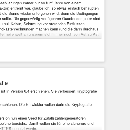
seerklärungen immer nur so fünf Jahre von einem
or) entfernt war, glaube ich, so etwas einfach behaupten
d die Sonne wieder untergehen wird, denn die Bedingungen
un sollte. Die gegenwärtig verfügbaren Quantencomputer sind
u null Kelvin, Schirmung vor störenden Einflüssen,
Sandkastenrechnungen machen kann (und die darin durchaus
 die meilenweit an unserem sich immer noch von Ast zu Ast
r, dass es in absehbarer Zeit keinen wesentlich besseren
lange ich damit recht habe, verdoppelt für RSA-artige
lichen und energetischen Aufwand beim Entschlüsseln etwa
Legende mit dem Schachbrett und den Weizenkörnern
kennt
s, dass ich immer noch einen 1024-Bit-Schlüssel verwende.
sichtiger sein, denn klassische Rechenleistung ist
hbarer ist, den Menschen für Überwachungszwecke ihre
ereitete Umstieg auf andere, quantensichere Verfahren (auf
nn es so weit ist. Die meisten Menschen interessiert es eh
afie
ißhändi durch das ganze Leben und haben nichts zu
ist in Version 6.4 erschienen. Sie verbessert Kryptografie
erspricht ja auch nie. Wer mir nicht glaubt, dass heutige
 können, setze sich jetzt einen Bookmark und lese diesen
cht hatte, obwohl ich gar keine von mathematisch und
erschienen. Die Entwickler wollen darin die Kryptografie
nmal ruckelfrei definierten könnten, was eine Primzahl ist)
ersion nun einen Seed für Zufallszahlengeneratoren
icherbereichs. Damit wollen sie für eine sicherere und
üss...
r HTTPS genutzt werde.