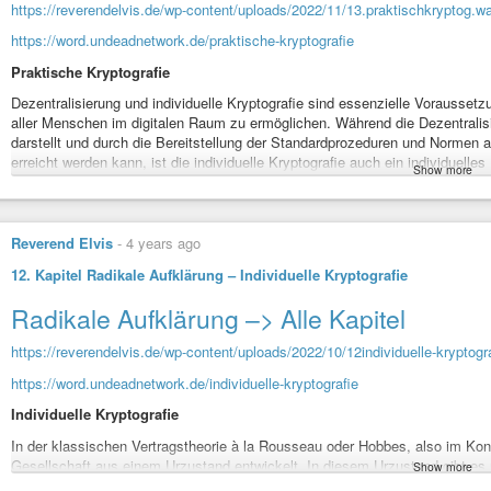
https://reverendelvis.de/wp-content/uploads/2022/11/13.praktischkryptog.w
https://word.undeadnetwork.de/praktische-kryptografie
Praktische Kryptografie
Dezentralisierung und individuelle Kryptografie sind essenzielle Vorausse
aller Menschen im digitalen Raum zu ermöglichen. Während die Dezentralisier
darstellt und durch die Bereitstellung der Standardprozeduren und Normen 
erreicht werden kann, ist die individuelle Kryptografie auch ein individuelle
Show more
Die Geschichte der modernen Kryptografie (wie sie auch heute weitestgehend
und hat mit der Digitalisierung erst einmal nicht viel zu tun. Moderne Krypt
Mathematik und setzt ein enormes Abstraktionsvermögen und eine tiefe Ke
Reverend Elvis
-
4 years ago
Verfahren voraus.
12. Kapitel Radikale Aufklärung – Individuelle Kryptografie
Das Wissen darum ist also einer sehr kleinen Gruppe von Menschen vorbehalt
Chiffriermethode nicht nur der Schutz vor der Dechiffrierung durch unbefugte
Radikale Aufklärung –> Alle Kapitel
und unkomplizierten Handhabung der Methode durch Nutzer ohne entsprec
https://reverendelvis.de/wp-content/uploads/2022/10/12individuelle-kryptogr
Da eine individuelle Kryptografie, eine echte Ende-zu-Ende-Verschlüssel
muss, da es keine Zwischeninstanzen geben kann, ist dies eine enorme Hera
https://word.undeadnetwork.de/individuelle-kryptografie
Bis zur Entwicklung der modernen Kryptografie im 20. Jahrhundert wurden a
Individuelle Kryptografie
obscurity” Prinzip (also Sicherheit durch Unklarheit) verwirklicht. Unklar m
Teilnehmer, der an der verschlüsselten Kommunikation teilnehmen wollte, 
In der klassischen Vertragstheorie à la Rousseau oder Hobbes, also im Ko
Das bedeutete weiterhin, dass es jedem Dritten, dem dieser Modus der Chif
Gesellschaft aus einem Urzustand entwickelt. In diesem Urzustand gibt es n
Show more
Verfahren verschlüsselten Inhalte zu dechiffrieren. Dieser Prozess ist also
Zustand des amoralischen Rationalismus, in dem jeder Mensch auf sein ei