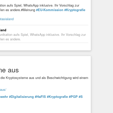
dikale-aufklaerung-individuelle-kryptografie/
ografische Werkzeug an sich darf also selbst keine
ion aufs Spiel, WhatsApp inklusive. Ihr Vorschlag zur
l muss in der Hand des einzelnen Individuums liegen,
llen es andere.#Meinung
#EU-Kommission
#Kryptografie
r man privaten Vorlieben nachgeht.
tasialand
land
ikale-aufklaerung-die-rueckeroberung-der-privatheit/
ikation aufs Spiel, WhatsApp inklusive. Ihr Vorschlag zur
len es andere.
rung-der-Privatheit.mp3
me aus
d eine öffentliche Vernunft geteilt. Private Vernunft ist dabei
die Kryptosysteme aus und als Beschwichtigung wird einem
-aus/
swehr
#Digitalisierung
#HaFIS
#Kryptografie
#PGP
#S