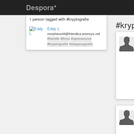
Despora*
1 person tagged with #kryptografie
#kry
Eddy L
morpheus44@friendica.anonsys.net
#familie
#linux
#opensource
#kryptografie
#steganografie