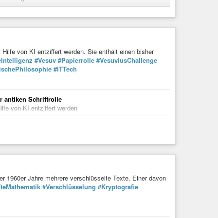
e Nachrichten lesbar sein“ (https://taz.de/MIT-Professorin-
 Von Karsten Lemm ...
grafie-9769123.html
s ist in Version 6.4 erschienen. Sie verbessert Kryptografie
ilfe von KI entziffert werden. Sie enthält einen bisher
Intelligenz
#Vesuv
#Papierrolle
#VesuviusChallenge
ischePhilosophie
#ITTech
 antiken Schriftrolle
lfe von KI entziffert werden
e der 1960er Jahre mehrere verschlüsselte Texte. Einer davon
fteMathematik
#Verschlüsselung
#Kryptografie