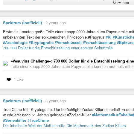
MIT-Professorin Yael Tauman Kalai „In fünf Jahren werden verschlüsselt
Show more
In-fuenf-Jahren-werden-verschluesselte-Nachrichten-lesbar-sein/!6119071/)
https://www.heise.de/news/Anonymisierendes-Linux-Tails-6-4-staerkt-Krypto
Anonymisierendes Linux Tails 6.4 stärkt Kryptografie
Spektrum (inoffiziell)
-
2 years ago
Die anonymisierende, portable Linux-Distribution für den USB-Stick Tail
und korrigiert Probleme.
Erstmals konnten große Teile einer knapp 2000 Jahre alten Papyrusrolle mit H
unbekannten Text der epikureischen Philosophie.#Papyrus
#KI
#Künstliche
#Archäologie
#Kryptografie
#Verschlüsselt
#Verschlüsselung
#Epikure
700 000 Dollar für die Entschlüsselung einer antiken Schriftrolle
»Vesuvius Challenge«: 700 000 Dollar für die Entschlüsselung einer
Teile einer knapp 2000 Jahre alten Papyrusrolle konnten erstmals mit Hi
1 Like
Spektrum (inoffiziell)
-
3 years ago
True Crime trifft Kryptografie: Der berüchtigte Zodiac-Killer hinterließ End
wurde erst nach 51 Jahren geknackt.#Zodiac-Killer
#Mathematik
#Fabelha
#Serienkiller
#TrueCrime
Die fabelhafte Welt der Mathematik: Die Mathematik des Zodiac-Killers