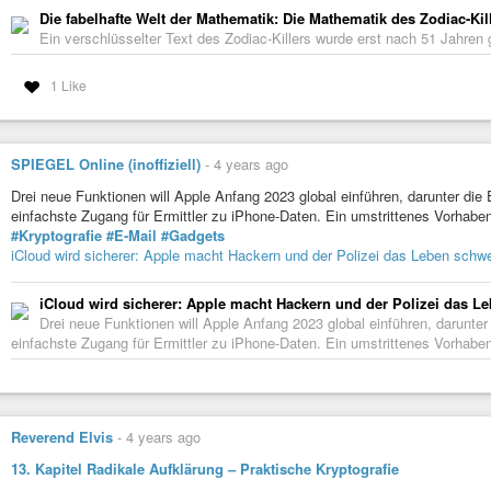
Die fabelhafte Welt der Mathematik: Die Mathematik des Zodiac-Kil
Ein verschlüsselter Text des Zodiac-Killers wurde erst nach 51 Jahren
1 Like
SPIEGEL Online (inoffiziell)
-
4 years ago
Drei neue Funktionen will Apple Anfang 2023 global einführen, darunter die
einfachste Zugang für Ermittler zu iPhone-Daten. Ein umstrittenes Vorhabe
#Kryptografie
#E-Mail
#Gadgets
iCloud wird sicherer: Apple macht Hackern und der Polizei das Leben schwe
iCloud wird sicherer: Apple macht Hackern und der Polizei das L
Drei neue Funktionen will Apple Anfang 2023 global einführen, darunter
einfachste Zugang für Ermittler zu iPhone-Daten. Ein umstrittenes Vorhaben
Reverend Elvis
-
4 years ago
13. Kapitel Radikale Aufklärung – Praktische Kryptografie