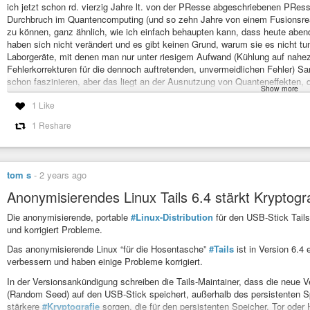
ich jetzt schon rd. vierzig Jahre lt. von der PResse abgeschriebenen PRes
Durchbruch im Quantencomputing (und so zehn Jahre von einem Fusionsreakt
zu können, ganz ähnlich, wie ich einfach behaupten kann, dass heute aben
haben sich nicht verändert und es gibt keinen Grund, warum sie es nicht t
Laborgeräte, mit denen man nur unter riesigem Aufwand (Kühlung auf nahez
Fehlerkorrekturen für die dennoch auftretenden, unvermeidlichen Fehler) 
schon faszinieren, aber das liegt an der Ausnutzung von Quanteneffekten,
Show more
schwingenden Anschauungsvermögen vorbeigehen). Noch sicherer bin ich mi
1 Like
klassischen Algorithmus zur Faktorisierung von Zahlen geben wird – und so 
Kryptografie jedes zusätzliche Bit Schlüssellänge den erforderlichen zeit
1 Reshare
einer PGP-Nachricht, wenn man den Schlüssel nicht hat.
Die lustige alte 
ihr, oder? Exponentielles Wachstum ist wirklich fies. Ich bin mir so gewis
Wer ernsthaft Polizeien und Geheimdienste als Gegner hat, wird da aber vor
vorhanden. Selbst die Staaten haben inzwischen eingesehen, dass es mac
tom s
-
2 years ago
Geräte mit Schadsoftware zu verwanzen (siehe Chatkontrolle). Der gut vorb
Grundlage von Gittern und/oder elliptischen Kurven) wird sofort kommen, we
Anonymisierendes Linux Tails 6.4 stärkt Kryptogr
nicht. Sie tragen ihr mit tronjanischen Apps aller Art durchseuchtes Sche
Die anonymisierende, portable
#Linux-Distribution
für den USB-Stick Tails 
verbergen. Einige haben sich sogar schon in ihren Chatbot verknallt, der wid
und korrigiert Probleme.
kryptografische Methoden in fünf Jahren noch problemlos verwendet werden
Text noch einmal am 19. Oktember 2030, um zu schauen, ob ich wirklich re
Das anonymisierende Linux “für die Hosentasche”
#Tails
ist in Version 6.4 
informationstechnisch analphabetischen Journalistys (die vermutlich nicht ei
verbessern und haben einige Probleme korrigiert.
etwas naiv interviewte Professorin bin. |
#Blah
#Kryptografie
#Profetie
In der Versionsankündigung schreiben die Tails-Maintainer, dass die neue V
(Random Seed) auf den USB-Stick speichert, außerhalb des persistenten Spe
MIT-Professorin Yael Tauman Kalai „In fünf Jahren werden verschl
stärkere
#Kryptografie
sorgen, die für den persistenten Speicher, Tor ode