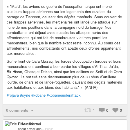
« *Mardi, les avions de guerre de l’occupation turque ont mené
plusieurs frappes aériennes sur les logements des ouvriers du
barrage de Tishreen, causant des dégâts matériels. Sous couvert de
ces frappes aériennes, les mercenaires ont lancé une attaque sur
l’une de nos positions dans la campagne nord du barrage. Nos
combattants ont déjoué avec succès les attaques après des
affrontements qui ont fait de nombreuses victimes parmi les
mercenaires, bien que le nombre exact reste inconnu. Au cours des
affrontements, nos combattants ont abattu deux drones appartenant
aux mercenaires.
Sur le front de Qara Qwzaq, les forces d’occupation turques et leurs
mercenaires ont continué à bombarder les villages d’Al-Tina, Ja’da,
Bir Hisso, Ghasq et Dekan, ainsi que les collines de Seifi et de Qara
Qwzaq. Ils ont tiré sans discrimination plus de 80 obus d’artillerie
lourde, de chars et de lance-roquettes, causant des dégâts matériels
aux habitations et aux biens des habitants* ». (ANHA)
#rojava
#syrie
#kobane
#kobaneunderattack
0 comments
1
0
0
Eric Libertad
about a year ago
–
Public