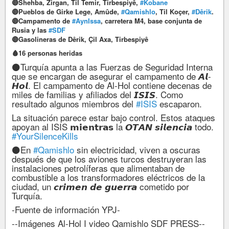
🔴Shehba, Zirgan, Til Temir, Tirbespiyê,
#Kobane
🔴Pueblos de Girke Lege, Amûde,
#Qamishlo
, Til Koçer,
#Dêrik
.
🔴Campamento de
#AynIssa
, carretera M4, base conjunta de
Rusia y las
#SDF
🔴Gasolineras de Dêrik, Çil Axa, Tirbespiyê
🩸16 personas heridas
⚫️Turquía apunta a las Fuerzas de Seguridad Interna
que se encargan de asegurar el campamento de 𝘼𝙡-
𝙃𝙤𝙡. El campamento de Al-Hol contiene decenas de
miles de familias y afiliados del 𝙄𝙎𝙄𝙎. Como
resultado algunos miembros del
#ISIS
escaparon.
La situación parece estar bajo control. Estos ataques
apoyan al ISIS 𝗺𝗶𝗲𝗻𝘁𝗿𝗮𝘀 la 𝙊𝙏𝘼𝙉 𝙨𝙞𝙡𝙚𝙣𝙘𝙞𝙖 todo.
#YourSilenceKills
⚫️En
#Qamishlo
sin electricidad, viven a oscuras
después de que los aviones turcos destruyeran las
instalaciones petrolíferas que alimentaban de
combustible a los transformadores eléctricos de la
ciudad, un 𝙘𝙧𝙞𝙢𝙚𝙣 𝙙𝙚 𝙜𝙪𝙚𝙧𝙧𝙖 cometido por
Turquía.
-Fuente de información YPJ-
--Imágenes Al-Hol I video Qamishlo SDF PRESS--