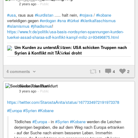
2 years ago
–
Public
#usa
, raus aus
#kurdistan
..... halt nein,
#rojava
/
#kobane
verteidigen gegen
#erdogan
#sna
#türkei
#klerikalfaschismus
#islamismus
#jihadismus
!
https://www.fr.de/politik/usa-basis-nordsyrien-spannungen-kurden-
tuerkei-assad-sharaa-sdf-konflikt-kampf-miliz-zr-93496875.html
Um Kurden zu unterstÃ¼tzen: USA schicken Truppen nach
Syrien â Konflikt mit TÃ¼rkei droht
4 comments
1
4
2
Seebrücke Frankfurt
3 years ago
–
Public
https://twitter.com/StarostaAnita/status/1677334972191973378
#Europa
#Syrien
#Kobane
Tödliches
#Europa
- in
#Syrien
#Kobane
werden die Leichen
derjenigen begraben, die auf dem Weg nach Europa ertranken
- auf der Suche nach einem besseren Leben. Immerhin