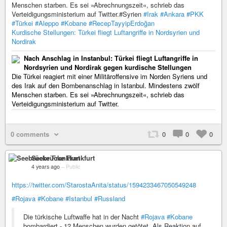
Menschen starben. Es sei »Abrechnungszeit«, schrieb das
Verteidigungsministerium auf Twitter.#Syrien
#Irak
#Ankara
#PKK
#Türkei
#Aleppo
#Kobane
#RecepTayyipErdoğan
Kurdische Stellungen: Türkei fliegt Luftangriffe in Nordsyrien und
Nordirak
Nach Anschlag in Instanbul: Türkei fliegt Luftangriffe in
Nordsyrien und Nordirak gegen kurdische Stellungen
Die Türkei reagiert mit einer Militäroffensive im Norden Syriens und
des Irak auf den Bombenanschlag in Istanbul. Mindestens zwölf
Menschen starben. Es sei »Abrechnungszeit«, schrieb das
Verteidigungsministerium auf Twitter.
0 comments
0
0
0
Seebrücke Frankfurt
4 years ago
–
Public
https://twitter.com/StarostaAnita/status/1594233467050549248
#Rojava
#Kobane
#Istanbul
#Russland
Die türkische Luftwaffe hat in der Nacht
#Rojava
#Kobane
bombardiert - 12 Menschen wurden getötet. Als Reaktion auf