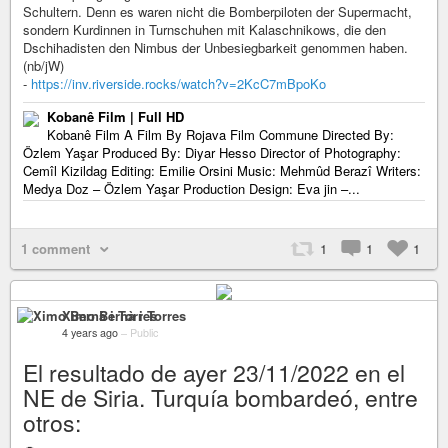
Schultern. Denn es waren nicht die Bomberpiloten der Supermacht,
sondern Kurdinnen in Turnschuhen mit Kalaschnikows, die den
Dschihadisten den Nimbus der Unbesiegbarkeit genommen haben.
(nb/jW)
-
https://inv.riverside.rocks/watch?v=2KcC7mBpoKo
Kobanê Film | Full HD
Kobanê Film A Film By Rojava Film Commune Directed By:
Özlem Yaşar Produced By: Diyar Hesso Director of Photography:
Cemîl Kizildag Editing: Emilie Orsini Music: Mehmûd Berazî Writers:
Medya Doz – Özlem Yaşar Production Design: Eva jin –...
1 comment
1
1
1
Ximo Bernà i Torres
4 years ago
–
Public
El resultado de ayer 23/11/2022 en el
NE de Siria. Turquía bombardeó, entre
otros: