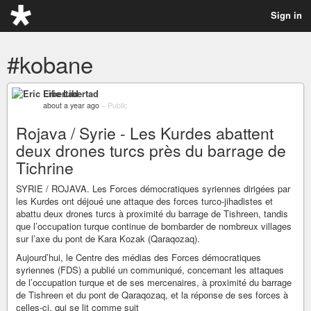
Sign in
#kobane
Eric Libertad
about a year ago
–
Public
Rojava / Syrie - Les Kurdes abattent
deux drones turcs près du barrage de
Tichrine
SYRIE / ROJAVA. Les Forces démocratiques syriennes dirigées par
les Kurdes ont déjoué une attaque des forces turco-jihadistes et
abattu deux drones turcs à proximité du barrage de Tishreen, tandis
que l’occupation turque continue de bombarder de nombreux villages
sur l’axe du pont de Kara Kozak (Qaraqozaq).
Aujourd’hui, le Centre des médias des Forces démocratiques
syriennes (FDS) a publié un communiqué, concernant les attaques
de l’occupation turque et de ses mercenaires, à proximité du barrage
de Tishreen et du pont de Qaraqozaq, et la réponse de ses forces à
celles-ci, qui se lit comme suit