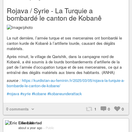
Rojava / Syrie - La Turquie a
bombardé le canton de Kobanê
La nuit dernière, l’armée turque et ses mercenaires ont bombardé le
canton kurde de Kobanê à l’artillerie lourde, causant des dégâts
matériels.
Après minuit, le village de Qarishik, dans la campagne nord de
Kobanê, a été soumis à de lourds bombardements d’artillerie de la
part de l’armée d’occupation turque et de ses mercenaires, ce qui a
entraîné des dégâts matériels aux biens des habitants. (ANHA)
source :
https://kurdistan-au-feminin.fr/2025/03/05/rojava-la-turquie-a-
bombarde-le-canton-de-kobane/
#rojava
#syrie
#kobane
#kobaneunderattack
0 comments
1
0
0
Eric Libertad
about a year ago
–
Public