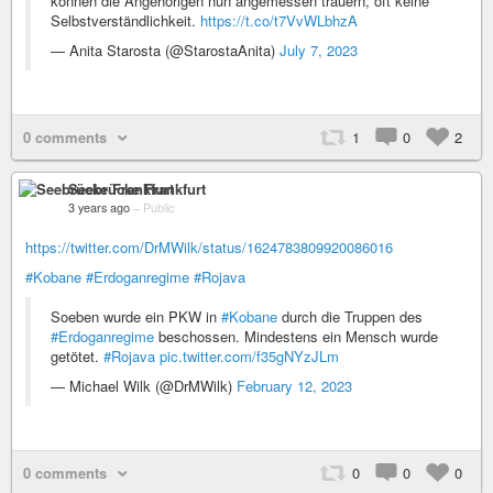
können die Angehörigen nun angemessen trauern, oft keine
Selbstverständlichkeit.
https://t.co/t7VvWLbhzA
— Anita Starosta (@StarostaAnita)
July 7, 2023
0 comments
1
0
2
Seebrücke Frankfurt
3 years ago
–
Public
https://twitter.com/DrMWilk/status/1624783809920086016
#Kobane
#Erdoganregime
#Rojava
Soeben wurde ein PKW in
#Kobane
durch die Truppen des
#Erdoganregime
beschossen. Mindestens ein Mensch wurde
getötet.
#Rojava
pic.twitter.com/f35gNYzJLm
— Michael Wilk (@DrMWilk)
February 12, 2023
0 comments
0
0
0