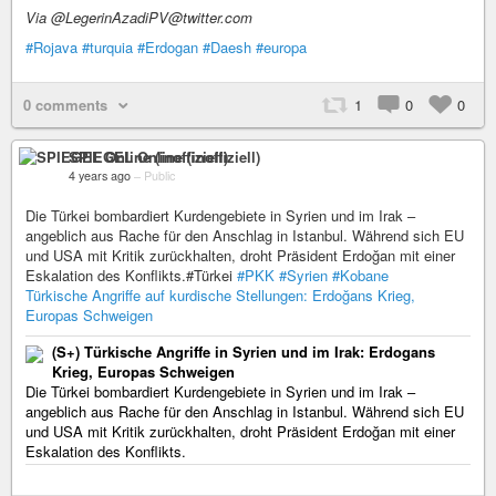
Via @LegerinAzadiPV@twitter.com
#Rojava
#turquia
#Erdogan
#Daesh
#europa
0 comments
1
0
0
SPIEGEL Online (inoffiziell)
4 years ago
–
Public
Die Türkei bombardiert Kurdengebiete in Syrien und im Irak –
angeblich aus Rache für den Anschlag in Istanbul. Während sich EU
und USA mit Kritik zurückhalten, droht Präsident Erdoğan mit einer
Eskalation des Konflikts.#Türkei
#PKK
#Syrien
#Kobane
Türkische Angriffe auf kurdische Stellungen: Erdoğans Krieg,
Europas Schweigen
(S+) Türkische Angriffe in Syrien und im Irak: Erdogans
Krieg, Europas Schweigen
Die Türkei bombardiert Kurdengebiete in Syrien und im Irak –
angeblich aus Rache für den Anschlag in Istanbul. Während sich EU
und USA mit Kritik zurückhalten, droht Präsident Erdoğan mit einer
Eskalation des Konflikts.