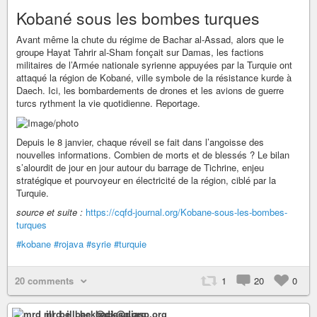
Kobané sous les bombes turques
Avant même la chute du régime de Bachar al-Assad, alors que le
groupe Hayat Tahrir al-Sham fonçait sur Damas, les factions
militaires de l’Armée nationale syrienne appuyées par la Turquie ont
attaqué la région de Kobané, ville symbole de la résistance kurde à
Daech. Ici, les bombardements de drones et les avions de guerre
turcs rythment la vie quotidienne. Reportage.
Depuis le 8 janvier, chaque réveil se fait dans l’angoisse des
nouvelles informations. Combien de morts et de blessés ? Le bilan
s’alourdit de jour en jour autour du barrage de Tichrine, enjeu
stratégique et pourvoyeur en électricité de la région, ciblé par la
Turquie.
source et suite :
https://cqfd-journal.org/Kobane-sous-les-bombes-
turques
#kobane
#rojava
#syrie
#turquie
20 comments
1
20
0
mrd_ill_be_back@diasp.org