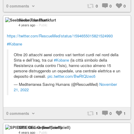
0 comments
0
0
0
Seebrücke Frankfurt
4 years ago
–
Public
https://twitter.com/RescueMed/status/1594655015821524993
#Kobane
Oltre 20 attacchi aerei contro vari territori curdi nel nord della
Siria e dell’Iraq, tra cui
#Kobane
(la città simbolo della
Resistenza curda contro l’Isis), hanno ucciso almeno 15
persone distruggendo un ospedale, una centrale elettrica e un
deposito di cereali.
pic.twitter.com/BwRtQlzeo5
— Mediterranea Saving Humans (@RescueMed)
November
21, 2022
0 comments
1
0
1
SPIEGEL Online (inoffiziell)
4 years ago
–
Public