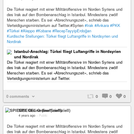
Die Türkei reagiert mit einer Militäroffensive im Norden Syriens und
des Irak auf den Bombenanschlag in Istanbul. Mindestens zwölf
Menschen starben. Es sei »Abrechnungszeit«, schrieb das
Verteidigungsministerium auf Twitter.#Syrien
#Irak
#Ankara
#PKK
#Türkei
#Aleppo
#Kobane
#RecepTayyipErdoğan
Kurdische Stellungen: Türkei fliegt Luftangriffe in Nordsyrien und
Nordirak
Istanbul-Anschlag: Türkei fliegt Luftangriffe in Nordsyrien
und Nordirak
Die Türkei reagiert mit einer Militäroffensive im Norden Syriens und
des Irak auf den Bombenanschlag in Istanbul. Mindestens zwölf
Menschen starben. Es sei »Abrechnungszeit«, schrieb das
Verteidigungsministerium auf Twitter.
0 comments
0
0
0
SPIEGEL Online (inoffiziell)
4 years ago
–
Public
Die Türkei reagiert mit einer Militäroffensive im Norden Syriens und
des Irak auf den Bombenanschlag in Istanbul. Mindestens zwölf