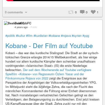
0 comments
0
0
1
BeatclubFC
4 years ago
–
Public
#politik
#kultur
#film
#kurdistan
#kobane
#rojava
#syrien
#ypg
Kobane - Der Film auf Youtube
Kobani – das war das kurdische Stalingrad: Die Stadt an der syrisch-
türkischen Grenze erlangte 2014/15 Weltbekanntheit, als hier einige
hundert vor allem kurdische Kämpfer dem scheinbar unaufhaltsam
vordringenden »Islamischen Staat« (IS) die erste Niederlage
beibrachten.
Der seit dem Wochenende auf Youtube verfügbare
Spielfilm »Kobane« von Regisseurin Özlem Yasar und der
Filmkommune Rojava von 2022
zeigt die Ereignisse aus der
Perspektive der Angehörigen der Volksverteidigungseinheiten YPG.
Im Mittelpunkt steht die 32jährige Zehra, die nach der Flucht des
männlichen Kommandanten die Führung einer Einheit übernommen
hat. Nach monatelangen verlustreichen Gefechten gelingt es den
Verteidigern, den Belagerungsring zu durchbrechen. Erst jetzt kreisen
US-Kampfflugzeuge über der Stadt. Zehra zuckt nur mit den