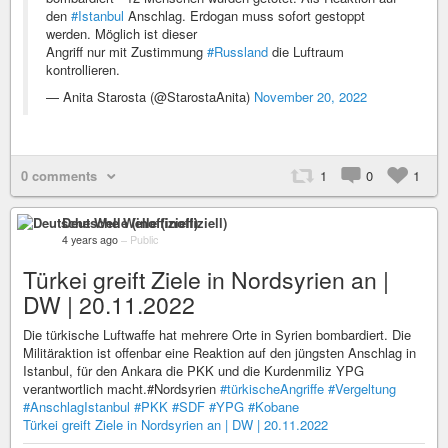
den
#Istanbul
Anschlag. Erdogan muss sofort gestoppt
werden. Möglich ist dieser
Angriff nur mit Zustimmung
#Russland
die Luftraum
kontrollieren.
— Anita Starosta (@StarostaAnita)
November 20, 2022
0 comments
1
0
1
Deutsche Welle (inoffiziell)
4 years ago
–
Public
Türkei greift Ziele in Nordsyrien an |
DW | 20.11.2022
Die türkische Luftwaffe hat mehrere Orte in Syrien bombardiert. Die
Militäraktion ist offenbar eine Reaktion auf den jüngsten Anschlag in
Istanbul, für den Ankara die PKK und die Kurdenmiliz YPG
verantwortlich macht.#Nordsyrien
#türkischeAngriffe
#Vergeltung
#AnschlagIstanbul
#PKK
#SDF
#YPG
#Kobane
Türkei greift Ziele in Nordsyrien an | DW | 20.11.2022