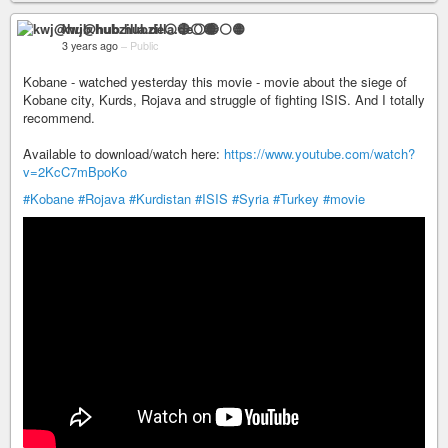
kwj@hub.hubzilla.de⚪🔵⚪🟡
3 years ago
–
Public
Kobane - watched yesterday this movie - movie about the siege of
Kobane city, Kurds, Rojava and struggle of fighting ISIS. And I totally
recommend.
Available to download/watch here:
https://www.youtube.com/watch?
v=2KcC7mBpoKo
#Kobane
#Rojava
#Kurdistan
#ISIS
#Syria
#Turkey
#movie