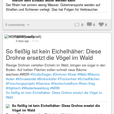
Warum dein Einkauf teurer werden kann
Der Rhein hat extrem wenig Wasser. Gütertransporte werden auf
Straßen und Schienen verlegt. Das hat Folgen für Verbraucher.
0 comments
0
0
0
WDR (inoffiziell)
3 days ago
–
Public
So fleißig ist kein Eichelhäher: Diese
Drohne ersetzt die Vögel im Wald
Riesige Drohnen verteilen Eicheln im Wald, bringen sie sogar in den
Boden. Auf kahlen Flächen sollen schnell neue Bäume
wachsen.#WDR
#StudioSiegen
#Drohnen
#Saat
#Wald
#Bäume
#säen
#Klimawandel
#Borkenkäfer
#Trockenheit
#Schadflächen
#Forschungsprojekt
#Garrulus
#HochschuleBonn-Rhein-Sieg
#Hightech
#Wiederbewaldung
#NRW
So fleißig ist kein Eichelhäher: Diese Drohne ersetzt die Vögel im
Wald
So fleißig ist kein Eichelhäher: Diese Drohne ersetzt die
Vögel im Wald