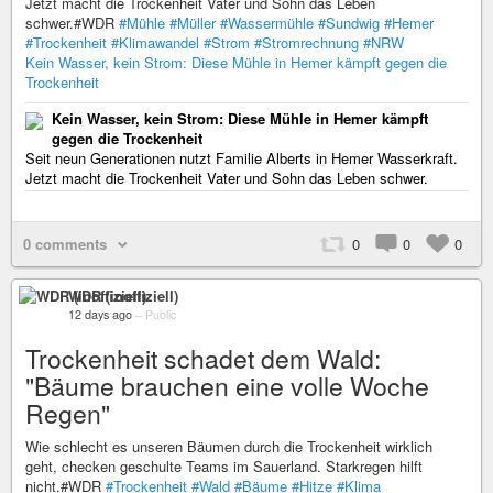
Jetzt macht die Trockenheit Vater und Sohn das Leben
schwer.#WDR
#Mühle
#Müller
#Wassermühle
#Sundwig
#Hemer
#Trockenheit
#Klimawandel
#Strom
#Stromrechnung
#NRW
Kein Wasser, kein Strom: Diese Mühle in Hemer kämpft gegen die
Trockenheit
Kein Wasser, kein Strom: Diese Mühle in Hemer kämpft
gegen die Trockenheit
Seit neun Generationen nutzt Familie Alberts in Hemer Wasserkraft.
Jetzt macht die Trockenheit Vater und Sohn das Leben schwer.
0 comments
0
0
0
WDR (inoffiziell)
12 days ago
–
Public
Trockenheit schadet dem Wald:
"Bäume brauchen eine volle Woche
Regen"
Wie schlecht es unseren Bäumen durch die Trockenheit wirklich
geht, checken geschulte Teams im Sauerland. Starkregen hilft
nicht.#WDR
#Trockenheit
#Wald
#Bäume
#Hitze
#Klima