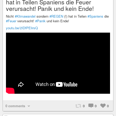
hat in Teilen Spaniens die Feuer
verursacht! Panik und kein Ende!
Nicht
#Klimawandel
sondern
#REGEN
(!) hat in Teilen
#Spaniens
die
#Feuer
verursacht!
#Panik
und kein Ende!
youtu.be/2IDfPElirsQ
0 comments
0
0
0