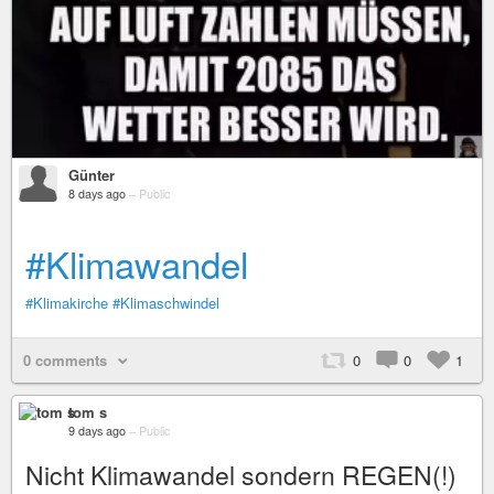
Günter
8 days ago
–
Public
#Klimawandel
#Klimakirche
#Klimaschwindel
0 comments
0
0
1
tom s
9 days ago
–
Public
Nicht Klimawandel sondern REGEN(!)