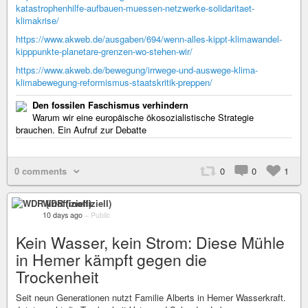
katastrophenhilfe-aufbauen-muessen-netzwerke-solidaritaet-
klimakrise/
https://www.akweb.de/ausgaben/694/wenn-alles-kippt-klimawandel-
kipppunkte-planetare-grenzen-wo-stehen-wir/
https://www.akweb.de/bewegung/irrwege-und-auswege-klima-
klimabewegung-reformismus-staatskritik-preppen/
Den fossilen Faschismus verhindern
Warum wir eine europäische ökosozialistische Strategie
brauchen. Ein Aufruf zur Debatte
0 comments
0
0
1
WDR (inoffiziell)
10 days ago
–
Public
Kein Wasser, kein Strom: Diese Mühle
in Hemer kämpft gegen die
Trockenheit
Seit neun Generationen nutzt Familie Alberts in Hemer Wasserkraft.