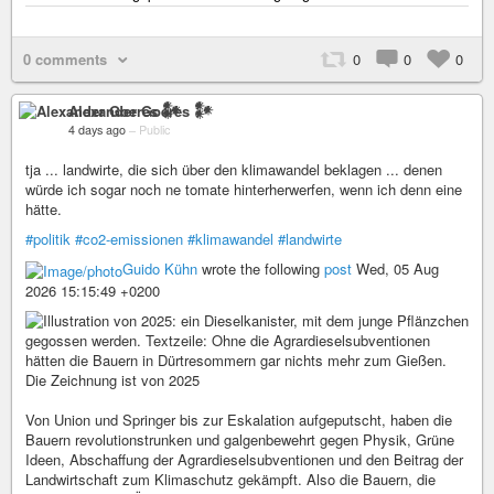
0 comments
0
0
0
Alexander Goeres 𒀯
4 days ago
–
Public
tja ... landwirte, die sich über den klimawandel beklagen ... denen
würde ich sogar noch ne tomate hinterherwerfen, wenn ich denn eine
hätte.
#politik
#co2-emissionen
#klimawandel
#landwirte
Guido Kühn
wrote the following
post
Wed, 05 Aug
2026 15:15:49 +0200
Von Union und Springer bis zur Eskalation aufgeputscht, haben die
Bauern revolutionstrunken und galgenbewehrt gegen Physik, Grüne
Ideen, Abschaffung der Agrardieselsubventionen und den Beitrag der
Landwirtschaft zum Klimaschutz gekämpft. Also die Bauern, die