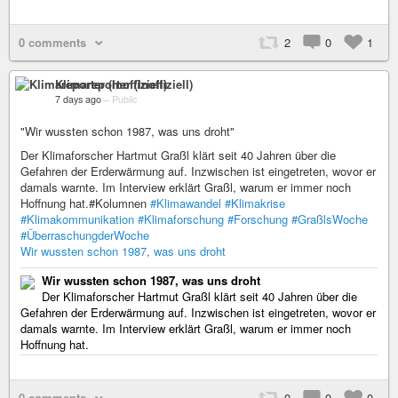
0 comments
2
0
1
Klimareporter (Inoffiziell)
7 days ago
–
Public
"Wir wussten schon 1987, was uns droht"
Der Klimaforscher Hartmut Graßl klärt seit 40 Jahren über die
Gefahren der Erderwärmung auf. Inzwischen ist eingetreten, wovor er
damals warnte. Im Interview erklärt Graßl, warum er immer noch
Hoffnung hat.#Kolumnen
#Klimawandel
#Klimakrise
#Klimakommunikation
#Klimaforschung
#Forschung
#GraßlsWoche
#ÜberraschungderWoche
Wir wussten schon 1987, was uns droht
Wir wussten schon 1987, was uns droht
Der Klimaforscher Hartmut Graßl klärt seit 40 Jahren über die
Gefahren der Erderwärmung auf. Inzwischen ist eingetreten, wovor er
damals warnte. Im Interview erklärt Graßl, warum er immer noch
Hoffnung hat.
0 comments
0
0
0