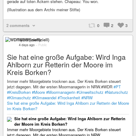
gerade auf toten Äckern stehen. Chapeau: You won.
(Illustration aus dem Archiv meiner Stifte)
2 comments
0
2
3
WDR (inoffiziell)
4 days ago
–
Public
Sie hat eine große Aufgabe: Wird Inga
Ahlborn zur Retterin der Moore im
Kreis Borken?
Immer mehr Moorgebiete trocknen aus. Der Kreis Borken steuert
jetzt dagegen. Mit der ersten Moormanagerin in NRW.#WDR
#PT
#KreisBorken
#Moore
#Moormanagerin
#Umweltschutz
#Naturschutz
#Klimaschutz
#Klimawandel
#Trockenheit
#NRW
Sie hat eine große Aufgabe: Wird Inga Ahlborn zur Retterin der Moore
im Kreis Borken?
Sie hat eine große Aufgabe: Wird Inga Ahlborn zur Retterin
der Moore im Kreis Borken?
Immer mehr Moorgebiete trocknen aus. Der Kreis Borken steuert
jetzt dagegen. Mit der ersten Moormanagerin in NRW.