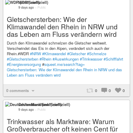
WDR (inoffiziell)
9 days ago
–
Public
Gletschersterben: Wie der
Klimawandel den Rhein in NRW und
das Leben am Fluss verändern wird
Durch den Klimawandel schmelzen die Gletscher weltweit.
Verschwindet das Eis in den Alpen, verändert sich auch der
Rhein.#WDR
#NRW
#Klimawandel
#Gletscher
#Schmelze
#Gletschersterben
#Rhein
#Auswirkungen
#Trinkwasser
#Schifffahrt
#Energieversorgung
#
squeet.me/search?tag=
Gletschersterben: Wie der Klimawandel den Rhein in NRW und das
Leben am Fluss verändern wird
0 comments
0
0
0
Deutschlandfunk (inoffiziell)
9 days ago
–
Public
Trinkwasser als Marktware: Warum
Großverbraucher oft keinen Cent für