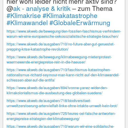
hier wohl leider nicht mehr aktiv sind?
@
ak - analyse & kritik
– zum Thema
#Klimakrise
#Klimakatastrophe
#Klimawandel
#GlobaleErwärmung
https://www.akweb.de/bewegung/den-fossilen-faschismus-verhindern-
warum-wir-eine-europaeische-oekosozialistische-strategie-brauchen/
https://www.akweb.de/ausgaben/710/no-future-aber-gut-geruestet-
prepping-krise-katastrophe-revolution/
https://www.akweb.de/bewegung/klimabewegung-mietenprotest-
waermewende-energiepreise-rein-in-die-haeuser/
https://www.akweb.de/ausgaben/713/faschismus-katastrophen-
nationalismus-richard-seymour-man-kann-nicht-auf-den-klimawandel-
schiessen-aber-auf-die-antifa/
https://www.akweb.de/ausgaben/694/ivonne-yanez-wider-den-
klimakolonialismus-die-ausbeutung-des-globalen-suedens/
https://www.akweb.de/ausgaben/718/biodiversitaet-
umweltzerstoerung-artenvielfalt-linke-ohne-intakte-umwelt-kein-brot/
https://www.akweb.de/ausgaben/725/teures-oel-falsche-antworten-
energiepreise-strategien-der-klimabewegung/
https://www.akweb.de/ausgaben/710/warum-wir-eine-solidarische-