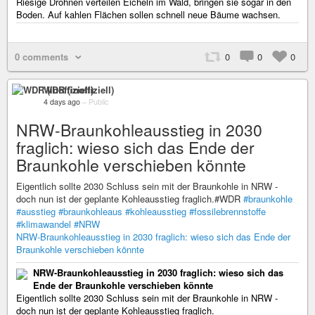
Riesige Drohnen verteilen Eicheln im Wald, bringen sie sogar in den
Boden. Auf kahlen Flächen sollen schnell neue Bäume wachsen.
0 comments
0
0
0
WDR (inoffiziell)
4 days ago
–
Public
NRW-Braunkohleausstieg in 2030
fraglich: wieso sich das Ende der
Braunkohle verschieben könnte
Eigentlich sollte 2030 Schluss sein mit der Braunkohle in NRW -
doch nun ist der geplante Kohleausstieg fraglich.#WDR
#braunkohle
#ausstieg
#braunkohleaus
#kohleausstieg
#fossilebrennstoffe
#klimawandel
#NRW
NRW-Braunkohleausstieg in 2030 fraglich: wieso sich das Ende der
Braunkohle verschieben könnte
NRW-Braunkohleausstieg in 2030 fraglich: wieso sich das
Ende der Braunkohle verschieben könnte
Eigentlich sollte 2030 Schluss sein mit der Braunkohle in NRW -
doch nun ist der geplante Kohleausstieg fraglich.