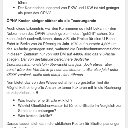
führen.
Der Kostendeckungsgrad von PKW und LKW ist viel geringer
als jener des ÖPNV.
ÖPNV Kosten steiger stärker als die Teuerungsrate
Auch diese Erkenntnis war den Kommunen so nicht bekannt - den
NutzerInnen des ÖPNV allerdings zumindest "gefühlt" schon. So
kann Jede/r nachvollziehen, dass z.B. die Preise für eine U-Bahn
Fahrt in Berlin von 20 Pfennig im Jahr 1970 auf nunmehr 4,80€ um
das 48-fache gestiegen sind, während die Durchschnittsmonatslöhne
in diesem Zeitraum nur von 480 DM auf 4480€ also das 9,3-fache
stiegen.
Der von destatis.de berechnete deutsche
Durchschnittsmonatslohn überrascht uns jetzt doch etwas, aber
sonst wäre das Verhältnis ja noch schlimmer ... Wer also jetzt unter
4500€ verdient, sollte sich damit nicht rühmen.
Nun bietet das von den Wissenschaftlern vorgestellte Tool die
Möglichkeit eine große Anzahl externer Faktoren mit in die Rechnung
einzubeziehen, z.B.
Was kostet eine Straße wirklich?
Wieviel Oberflächenwasser ist für eine Straße im Vergleich zur
Schiene zu entsorgen?
Was kosten Unfälle?
Daraus lassen sich dann die wirklichen Kosten für Straßenplanungen