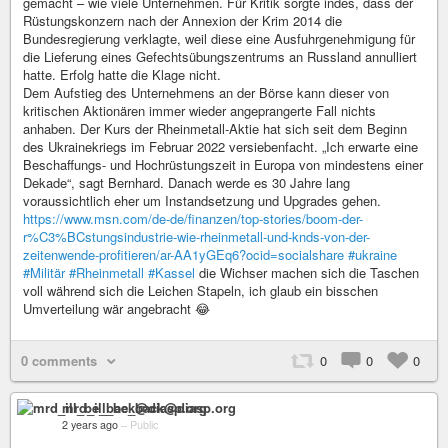
gemacht – wie viele Unternehmen. Für Kritik sorgte indes, dass der
Rüstungskonzern nach der Annexion der Krim 2014 die
Bundesregierung verklagte, weil diese eine Ausfuhrgenehmigung für
die Lieferung eines Gefechtsübungszentrums an Russland annulliert
hatte. Erfolg hatte die Klage nicht.
Dem Aufstieg des Unternehmens an der Börse kann dieser von
kritischen Aktionären immer wieder angeprangerte Fall nichts
anhaben. Der Kurs der Rheinmetall-Aktie hat sich seit dem Beginn
des Ukrainekriegs im Februar 2022 versiebenfacht. „Ich erwarte eine
Beschaffungs- und Hochrüstungszeit in Europa von mindestens einer
Dekade“, sagt Bernhard. Danach werde es 30 Jahre lang
voraussichtlich eher um Instandsetzung und Upgrades gehen.
https://www.msn.com/de-de/finanzen/top-stories/boom-der-
r%C3%BCstungsindustrie-wie-rheinmetall-und-knds-von-der-
zeitenwende-profitieren/ar-AA1yGEq6?ocid=socialshare
#ukraine
#Militär
#Rheinmetall
#Kassel
die Wichser machen sich die Taschen
voll während sich die Leichen Stapeln, ich glaub ein bisschen
Umverteilung wär angebracht 😂
0 comments
0
0
0
mrd_ill_be_back@diasp.org
2 years ago
–
Public