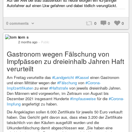
Auf der A44 bei Bad Sassendorf ist heute Morgen ein 43-jähriger
Autofahrer auf einen Lkw gefahren und dabei tödlich verunglückt.
0 comments
0
0
0
tom s
2 months ago
–
Public
Gastronom wegen Fälschung von
Impfpässen zu dreieinhalb Jahren Haft
verurteilt
Am Freitag verurteilte das
#Landgericht
#Kassel
einen Gastronom
und einen Mittäter wegen der
#Fälschung
von
#Corona-
Impfzertifikaten
zu einer
#Haftstrafe
von jeweils dreieinhalb Jahren.
Den Männern wird vorgeworfen, im Zeitraum von August bis
Dezember 2021 insgesamt Hunderte
#Impfausweise
für die
#Corona-
Impfung
angefertigt zu haben.
Die Angeklagten sollen 6.000 Zertifikate für jeweils 50 Euro verkauft
haben. Das Gericht geht davon aus, dass etwa 3.200 der Zertifikate
tatsächlich von den Käufern ausgefüllt wurden und die
Urkundenfälschung damit abgeschlossen war. „Sie haben eine