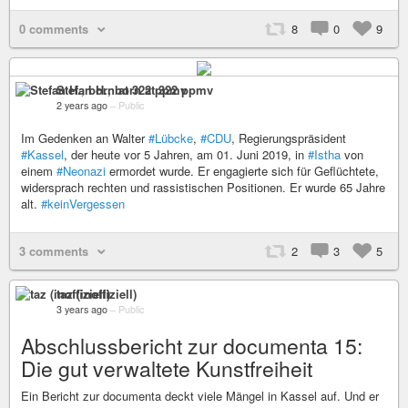
0 comments
8
0
9
Stefan H., born at 322 ppmv
2 years ago
–
Public
Im Gedenken an Walter
#Lübcke
,
#CDU
, Regierungspräsident
#Kassel
, der heute vor 5 Jahren, am 01. Juni 2019, in
#Istha
von
einem
#Neonazi
ermordet wurde. Er engagierte sich für Geflüchtete,
widersprach rechten und rassistischen Positionen. Er wurde 65 Jahre
alt.
#keinVergessen
3 comments
2
3
5
taz (inoffiziell)
3 years ago
–
Public
Abschlussbericht zur documenta 15:
Die gut verwaltete Kunstfreiheit
Ein Bericht zur documenta deckt viele Mängel in Kassel auf. Und er