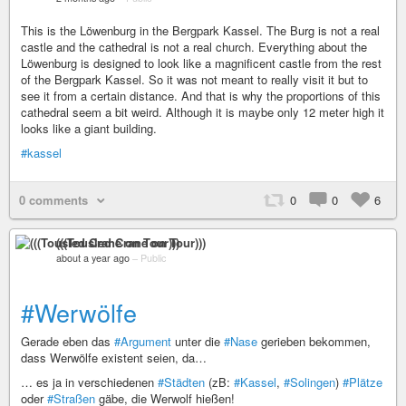
This is the Löwenburg in the Bergpark Kassel. The Burg is not a real
castle and the cathedral is not a real church. Everything about the
Löwenburg is designed to look like a magnificent castle from the rest
of the Bergpark Kassel. So it was not meant to really visit it but to
see it from a certain distance. And that is why the proportions of this
cathedral seem a bit weird. Although it is maybe only 12 meter high it
looks like a giant building.
#kassel
0 comments
0
0
6
(((Tousled Crane on Tour)))
about a year ago
–
Public
#Werwölfe
Gerade eben das
#Argument
unter die
#Nase
gerieben bekommen,
dass Werwölfe existent seien, da…
… es ja in verschiedenen
#Städten
(zB:
#Kassel
,
#Solingen
)
#Plätze
oder
#Straßen
gäbe, die Werwolf hießen!