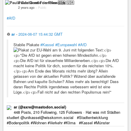
Paula Gentle on Friendica 🇺🇦
2 years ago
–
Public
#AfD
♲
ar
-
2024-06-07 15:44:32 GMT
Stabile Plakate
#Kassel
#Europawahl
#AfD
ar (@axre@mastodon.social)
448 Posts, 210 Following, 125 Followers · Hat was mit Städten
studiert @unikassel@wisskomm.social #Stadtentwicklung
#Bodenpolitik #Wohnen #Verkehr #Klima #Kassel #Münster