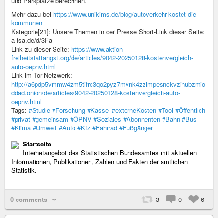
und Parkplätze berechnen.
Mehr dazu bei
https://www.unikims.de/blog/autoverkehr-kostet-die-
kommunen
Kategorie[21]: Unsere Themen in der Presse Short-Link dieser Seite:
a-fsa.de/d/3Fa
Link zu dieser Seite:
https://www.aktion-
freiheitstattangst.org/de/articles/9042-20250128-kostenvergleich-
auto-oepnv.html
Link im Tor-Netzwerk:
http://a6pdp5vmmw4zm5tifrc3qo2pyz7mvnk4zzimpesnckvzinubzmio
ddad.onion/de/articles/9042-20250128-kostenvergleich-auto-
oepnv.html
Tags:
#Studie
#Forschung
#Kassel
#externeKosten
#Tool
#Öffentlich
#privat
#gemeinsam
#ÖPNV
#Soziales
#Abonnenten
#Bahn
#Bus
#Klima
#Umwelt
#Auto
#Kfz
#Fahrrad
#Fußgänger
Startseite
Internetangebot des Statistischen Bundesamtes mit aktuellen
Informationen, Publikationen, Zahlen und Fakten der amtlichen
Statistik.
0 comments
3
0
6