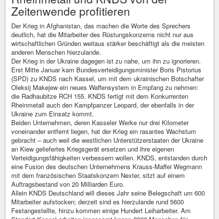
Zeitenwende profitieren
Der Krieg in Afghanistan, das machen die Worte des Sprechers
deutlich, hat die Mitarbeiter des Rüstungskonzerns nicht nur aus
wirtschaftlichen Gründen weitaus stärker beschäftigt als die meisten
anderen Menschen hierzulande.
Der Krieg in der Ukraine dagegen ist zu nahe, um ihn zu ignorieren.
Erst Mitte Januar kam Bundesverteidigungsminister Boris Pistorius
(SPD) zu KNDS nach Kassel, um mit dem ukrainischen Botschafter
Oleksij Makejew ein neues Waffensystem in Empfang zu nehmen:
die Radhaubitze RCH 155. KNDS fertigt mit dem Konkurrenten
Rheinmetall auch den Kampfpanzer Leopard, der ebenfalls in der
Ukraine zum Einsatz kommt.
Beiden Unternehmen, deren Kasseler Werke nur drei Kilometer
voneinander entfernt liegen, hat der Krieg ein rasantes Wachstum
gebracht – auch weil die westlichen Unterstützerstaaten der Ukraine
an Kiew geliefertes Kriegsgerät ersetzen und ihre eigenen
Verteidigungsfähigkeiten verbessern wollen. KNDS, entstanden durch
eine Fusion des deutschen Unternehmens Krauss-Maffei Wegmann
mit dem französischen Staatskonzern Nexter, sitzt auf einem
Auftragsbestand von 20 Milliarden Euro.
Allein KNDS Deutschland will dieses Jahr seine Belegschaft um 600
Mitarbeiter aufstocken; derzeit sind es hierzulande rund 5600
Festangestellte, hinzu kommen einige Hundert Leiharbeiter. Am