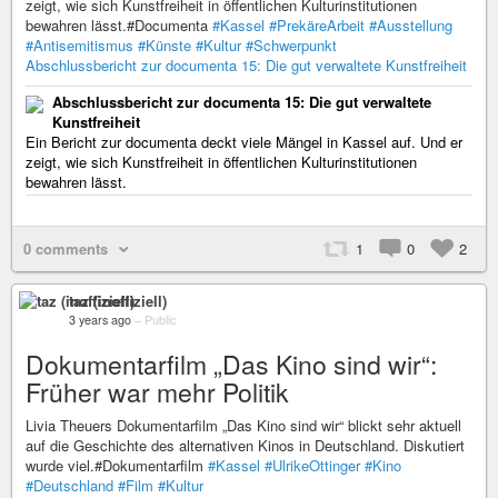
zeigt, wie sich Kunstfreiheit in öffentlichen Kulturinstitutionen
bewahren lässt.#Documenta
#Kassel
#PrekäreArbeit
#Ausstellung
#Antisemitismus
#Künste
#Kultur
#Schwerpunkt
Abschlussbericht zur documenta 15: Die gut verwaltete Kunstfreiheit
Abschlussbericht zur documenta 15: Die gut verwaltete
Kunstfreiheit
Ein Bericht zur documenta deckt viele Mängel in Kassel auf. Und er
zeigt, wie sich Kunstfreiheit in öffentlichen Kulturinstitutionen
bewahren lässt.
0 comments
1
0
2
taz (inoffiziell)
3 years ago
–
Public
Dokumentarfilm „Das Kino sind wir“:
Früher war mehr Politik
Livia Theuers Dokumentarfilm „Das Kino sind wir“ blickt sehr aktuell
auf die Geschichte des alternativen Kinos in Deutschland. Diskutiert
wurde viel.#Dokumentarfilm
#Kassel
#UlrikeOttinger
#Kino
#Deutschland
#Film
#Kultur