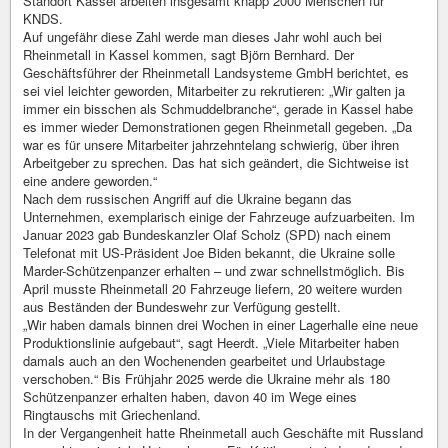
Standort Kassel arbeiten insgesamt knapp 2000 Menschen für
KNDS.
Auf ungefähr diese Zahl werde man dieses Jahr wohl auch bei
Rheinmetall in Kassel kommen, sagt Björn Bernhard. Der
Geschäftsführer der Rheinmetall Landsysteme GmbH berichtet, es
sei viel leichter geworden, Mitarbeiter zu rekrutieren: „Wir galten ja
immer ein bisschen als Schmuddelbranche“, gerade in Kassel habe
es immer wieder Demonstrationen gegen Rheinmetall gegeben. „Da
war es für unsere Mitarbeiter jahrzehntelang schwierig, über ihren
Arbeitgeber zu sprechen. Das hat sich geändert, die Sichtweise ist
eine andere geworden.“
Nach dem russischen Angriff auf die Ukraine begann das
Unternehmen, exemplarisch einige der Fahrzeuge aufzuarbeiten. Im
Januar 2023 gab Bundeskanzler Olaf Scholz (SPD) nach einem
Telefonat mit US-Präsident Joe Biden bekannt, die Ukraine solle
Marder-Schützenpanzer erhalten – und zwar schnellstmöglich. Bis
April musste Rheinmetall 20 Fahrzeuge liefern, 20 weitere wurden
aus Beständen der Bundeswehr zur Verfügung gestellt.
„Wir haben damals binnen drei Wochen in einer Lagerhalle eine neue
Produktionslinie aufgebaut“, sagt Heerdt. „Viele Mitarbeiter haben
damals auch an den Wochenenden gearbeitet und Urlaubstage
verschoben.“ Bis Frühjahr 2025 werde die Ukraine mehr als 180
Schützenpanzer erhalten haben, davon 40 im Wege eines
Ringtauschs mit Griechenland.
In der Vergangenheit hatte Rheinmetall auch Geschäfte mit Russland