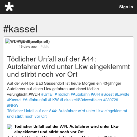
Sign in
#kassel
WDR (inoffiziell)
16 days ago
–
Public
Tödlicher Unfall auf der A44:
Autofahrer wird unter Lkw eingeklemmt
und stirbt noch vor Ort
Auf der A44 bei Bad Sassendorf ist heute Morgen ein 43-jähriger
Autofahrer auf einen Lkw gefahren und dabei tödlich
verunglückt.#WDR
#Unfall
#Tödlich
#Autobahn
#A44
#Soest
#Erwitte
#Kassel
#Auffahrunfall
#LKW
#LokalzeitSüdwestfalen
#230726
#NRW
Tödlicher Unfall auf der A44: Autofahrer wird unter Lkw eingeklemmt
und stirbt noch vor Ort
Tödlicher Unfall auf der A44: Autofahrer wird unter Lkw
eingeklemmt und stirbt noch vor Ort