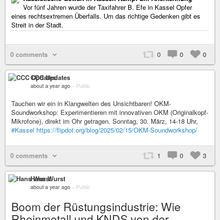
Vor fünf Jahren wurde der Taxifahrer B. Efe in Kassel Opfer
eines rechts­extremen Überfalls. Um das richtige Gedenken gibt es
Streit in der Stadt.
0 comments
0
0
0
CCC Updates
about a year ago
–
Public
Tauchen wir ein in Klangwelten des Unsichtbaren! OKM-
Soundworkshop: Experimentieren mit innovativen OKM (Originalkopf-
Mikrofone), direkt im Ohr getragen. Sonntag, 30. März, 14-18 Uhr,
#Kassel
https://flipdot.org/blog/2025/02/15/OKM-Soundworkshop/
0 comments
1
0
3
Hans Wurst
about a year ago
–
Public
Boom der Rüstungsindustrie: Wie
Rheinmetall und KNDS von der