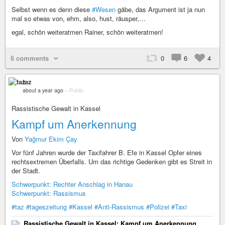
Selbst wenn es denn diese
#Wesen
gäbe, das Argument ist ja nun
mal so etwas von, ehm, also, hust, räusper,…
egal, schön weiteratmen Rainer, schön weiteratmen!
6 comments
0
6
4
taz
about a year ago
–
Public
Rassistische Gewalt in Kassel
Kampf um Anerkennung
Von
Yağmur Ekim Çay
Vor fünf Jahren wurde der Taxifahrer B. Efe in Kassel Opfer eines
rechts­extremen Überfalls. Um das richtige Gedenken gibt es Streit in
der Stadt.
Schwerpunkt: Rechter Anschlag in Hanau
Schwerpunkt: Rassismus
#taz
#tageszeitung
#Kassel
#Anti-Rassismus
#Polizei
#Taxi
Rassistische Gewalt in Kassel: Kampf um Anerkennung