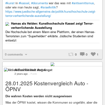
#kunst
in
#kassel
,
#documenta
war das was mit
#antisemitismus
,
oder wie man heute sagt,
#israelkritik
?
https://www.juedische-allgemeine.de/politik/kunsthochschule-zeigt-
terror-verherrlichende-ausstellung/
Hamas als Helden: Kunsthochschule Kassel zeigt Terror-
verherrlichende Ausstellung
Die Hochschule bot einem Mann eine Plattform, der einen Hamas-
Terroristen zum "Superhelden" erklärte. Jüdische Studenten sind
entsetzt
0 comments
0
0
1
Aktion Freiheit statt Angst
2 years ago
–
Public
28.01.2025 Kostenvergleich Auto -
ÖPNV
Die wahren Kosten werden nicht ausgewiesen
Was der ÖPNV kostet, wissen die Kommunen so ungefähr, aber die