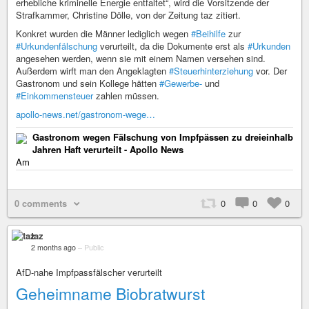
erhebliche kriminelle Energie entfaltet“, wird die Vorsitzende der
Strafkammer, Christine Dölle, von der Zeitung taz zitiert.
Konkret wurden die Männer lediglich wegen
#Beihilfe
zur
#Urkundenfälschung
verurteilt, da die Dokumente erst als
#Urkunden
angesehen werden, wenn sie mit einem Namen versehen sind.
Außerdem wirft man den Angeklagten
#Steuerhinterziehung
vor. Der
Gastronom und sein Kollege hätten
#Gewerbe-
und
#Einkommensteuer
zahlen müssen.
apollo-news.net/gastronom-wege…
Gastronom wegen Fälschung von Impfpässen zu dreieinhalb
Jahren Haft verurteilt - Apollo News
Am
0 comments
0
0
0
taz
2 months ago
–
Public
AfD-nahe Impfpassfälscher verurteilt
Geheimname Biobratwurst