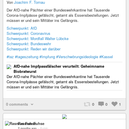
Von
Joachim F. Tornau
Der AfD-nahe Pächter einer Bundeswehrkantine hat Tausende
Corona-Impfpässe gefälscht, getarnt als Essensbestellungen. Jetzt
müssen er und sein Mittäter ins Gefängnis.
Schwerpunkt: AfD
Schwerpunkt: Coronavirus
Schwerpunkt: Mordfall Walter Lübcke
Schwerpunkt: Bundeswehr
Schwerpunkt: Reden wir darüber
#taz
#tageszeitung
#Impfung
#Verschwörungsideologie
#Kassel
AfD-nahe Impfpassfälscher verurteilt: Geheimname
Biobratwurst
Der AfD-nahe Pächter einer Bundeswehrkantine hat Tausende
Corona-Impfpässe gefälscht, getarnt als Essensbestellungen. Jetzt
müssen er und sein Mittäter ins Gefängnis.
0 comments
0
0
1
Rasmus Fuhse
2 months ago
–
Public