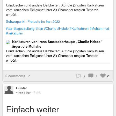
Urinduschen und andere Derbheiten: Auf die jüngsten Karikaturen
vom iranischen Religionsführer Ali Chamenei reagiert Teheran
empört.
Schwerpunkt: Proteste im Iran 2022
#taz
#tageszeitung
#Iran
#Charlie
#Hebdo
#Karikaturen
#Mohammed-
Karikaturen
Karikaturen von Irans Staatsoberhaupt: „Charlie Hebdo“
ärgert die Mullahs
Urinduschen und andere Derbheiten: Auf die jüngsten Karikaturen
vom iranischen Religionsführer Ali Chamenei reagiert Teheran
empört.
0 comments
3
0
2
Günter
4 years ago
–
Public
Einfach weiter