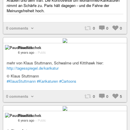
Arabien und dem Iran: Die Kontroverse um Mohammed-Karikaturen
nimmt an Schärfe zu. Paris hält dagegen - und die Fahne der
Meinungsfreiheit hoch.
0 comments
0
0
0
Paudlitschek
6 years ago
–
Public
mehr von Klaus Stuttmann, Schwalme und Kittihawk hier:
http://tagesspiegel.de/karikatur
© Klaus Stuttmann
#KlausStuttmann
#Karikaturen
#Cartoons
0 comments
0
0
5
Paudlitschek
6 years ago
–
Public