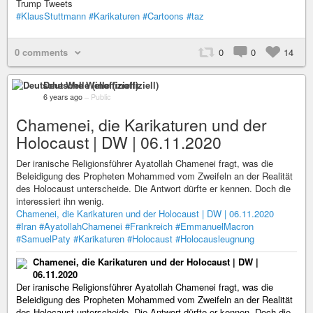
Trump Tweets
#KlausStuttmann
#Karikaturen
#Cartoons
#taz
0 comments
0
0
14
Deutsche Welle (inoffiziell)
6 years ago
–
Public
Chamenei, die Karikaturen und der
Holocaust | DW | 06.11.2020
Der iranische Religionsführer Ayatollah Chamenei fragt, was die
Beleidigung des Propheten Mohammed vom Zweifeln an der Realität
des Holocaust unterscheide. Die Antwort dürfte er kennen. Doch die
interessiert ihn wenig.
Chamenei, die Karikaturen und der Holocaust | DW | 06.11.2020
#Iran
#AyatollahChamenei
#Frankreich
#EmmanuelMacron
#SamuelPaty
#Karikaturen
#Holocaust
#Holocausleugnung
Chamenei, die Karikaturen und der Holocaust | DW |
06.11.2020
Der iranische Religionsführer Ayatollah Chamenei fragt, was die
Beleidigung des Propheten Mohammed vom Zweifeln an der Realität
des Holocaust unterscheide. Die Antwort dürfte er kennen. Doch die