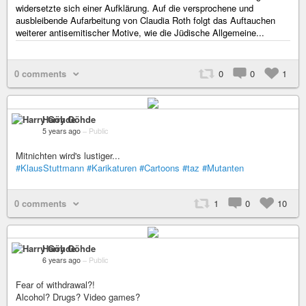
widersetzte sich einer Aufklärung. Auf die versprochene und
ausbleibende Aufarbeitung von Claudia Roth folgt das Auftauchen
weiterer antisemitischer Motive, wie die Jüdische Allgemeine...
0 comments
0
0
1
Harry Göhde
5 years ago
–
Public
Mitnichten wird's lustiger...
#KlausStuttmann
#Karikaturen
#Cartoons
#taz
#Mutanten
0 comments
1
0
10
Harry Göhde
6 years ago
–
Public
Fear of withdrawal?!
Alcohol? Drugs? Video games?