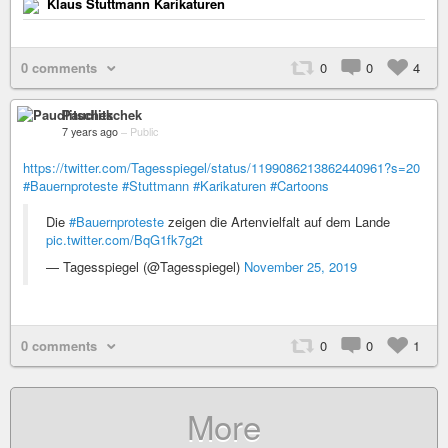
Klaus Stuttmann Karikaturen
0 comments
0
0
4
Paudlitschek
7 years ago
–
Public
https://twitter.com/Tagesspiegel/status/1199086213862440961?s=20
#Bauernproteste
#Stuttmann
#Karikaturen
#Cartoons
Die
#Bauernproteste
zeigen die Artenvielfalt auf dem Lande
pic.twitter.com/BqG1fk7g2t
— Tagesspiegel (@Tagesspiegel)
November 25, 2019
0 comments
0
0
1
More