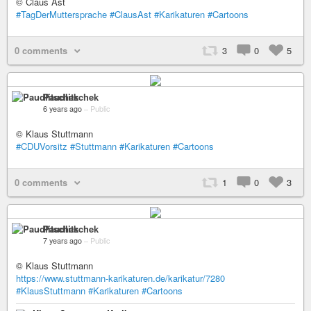
© Claus Ast
#TagDerMuttersprache
#ClausAst
#Karikaturen
#Cartoons
0 comments
3
0
5
Paudlitschek
6 years ago
–
Public
© Klaus Stuttmann
#CDUVorsitz
#Stuttmann
#Karikaturen
#Cartoons
0 comments
1
0
3
Paudlitschek
7 years ago
–
Public
© Klaus Stuttmann
https://www.stuttmann-karikaturen.de/karikatur/7280
#KlausStuttmann
#Karikaturen
#Cartoons