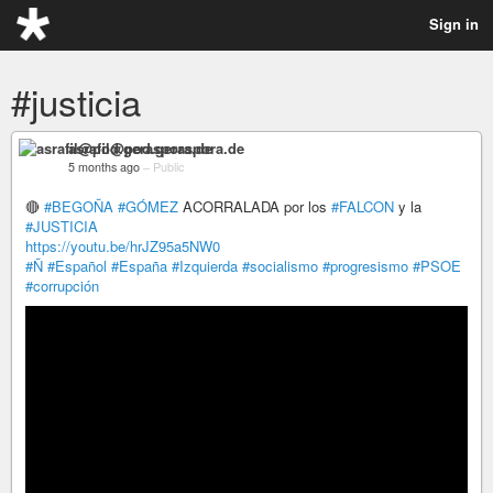
Sign in
#justicia
asrafil@pod.geraspora.de
5 months ago
–
Public
🔴
#BEGOÑA
#GÓMEZ
ACORRALADA por los
#FALCON
y la
#JUSTICIA
https://youtu.be/hrJZ95a5NW0
#Ñ
#Español
#España
#Izquierda
#socialismo
#progresismo
#PSOE
#corrupción