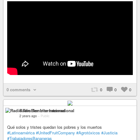
0 comments
0
0
0
Radio Temblor Internacional
2 years ago
–
Public
Qué solos y tristes quedan los pobres y los muertos
#Latinoamérica
#UnitedFruitCompany
#Agrotóxicos
#Justicia
#TrabajadoresBananeras