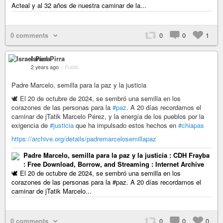
Acteal y al 32 años de nuestra caminar de la...
0 comments
0
0
1
Israel Pirra
2 years ago
–
Public
Padre Marcelo, semilla para la paz y la justicia
🕊️ El 20 de octubre de 2024, se sembró una semilla en los
corazones de las personas para la
#paz
. A 20 días recordamos el
caminar de jTatik Marcelo Pérez, y la energía de los pueblos por la
exigencia de
#justicia
que ha impulsado estos hechos en
#chiapas
https://archive.org/details/padremarcelosemillapaz
Padre Marcelo, semilla para la paz y la justicia : CDH Frayba
: Free Download, Borrow, and Streaming : Internet Archive
🕊️ El 20 de octubre de 2024, se sembró una semilla en los
corazones de las personas para la #paz. A 20 días recordamos el
caminar de jTatik Marcelo...
0 comments
0
0
0