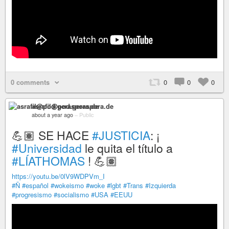
0 comments
0
0
0
asrafil@pod.geraspora.de
about a year ago
–
Public
💪🏽 SE HACE
#JUSTICIA
: ¡
#Universidad
le quita el título a
#LÍATHOMAS
! 💪🏽
https://youtu.be/0lV9WDPVm_I
#Ñ
#español
#wokeismo
#woke
#lgbt
#Trans
#Izquierda
#progresismo
#socialismo
#USA
#EEUU