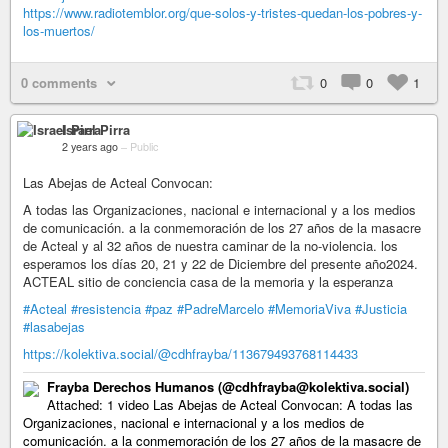
https://www.radiotemblor.org/que-solos-y-tristes-quedan-los-pobres-y-
los-muertos/
0 comments
0
0
1
Israel Pirra
2 years ago
–
Public
Las Abejas de Acteal Convocan:
A todas las Organizaciones, nacional e internacional y a los medios
de comunicación. a la conmemoración de los 27 años de la masacre
de Acteal y al 32 años de nuestra caminar de la no-violencia. los
esperamos los días 20, 21 y 22 de Diciembre del presente año2024.
ACTEAL sitio de conciencia casa de la memoria y la esperanza
#Acteal
#resistencia
#paz
#PadreMarcelo
#MemoriaViva
#Justicia
#lasabejas
https://kolektiva.social/@cdhfrayba/113679493768114433
Frayba Derechos Humanos (@cdhfrayba@kolektiva.social)
Attached: 1 video Las Abejas de Acteal Convocan: A todas las
Organizaciones, nacional e internacional y a los medios de
comunicación. a la conmemoración de los 27 años de la masacre de