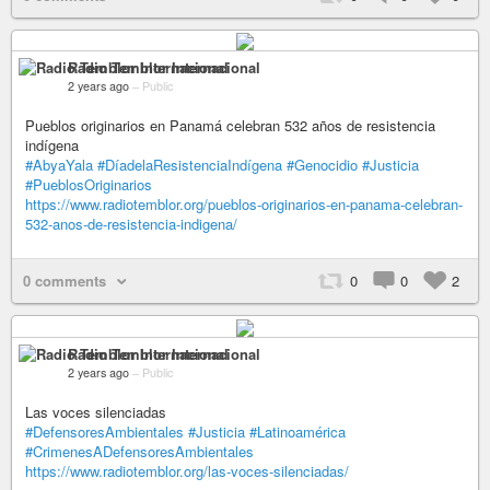
Radio Temblor Internacional
2 years ago
–
Public
Pueblos originarios en Panamá celebran 532 años de resistencia
indígena
#AbyaYala
#DíadelaResistenciaIndígena
#Genocidio
#Justicia
#PueblosOriginarios
https://www.radiotemblor.org/pueblos-originarios-en-panama-celebran-
532-anos-de-resistencia-indigena/
0 comments
0
0
2
Radio Temblor Internacional
2 years ago
–
Public
Las voces silenciadas
#DefensoresAmbientales
#Justicia
#Latinoamérica
#CrimenesADefensoresAmbientales
https://www.radiotemblor.org/las-voces-silenciadas/