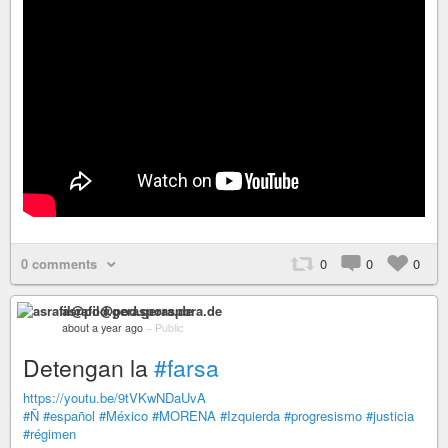
0 comments
0
0
0
asrafil@pod.geraspora.de
about a year ago
–
Public
Detengan la
#farsa
https://youtu.be/9tVKwNDaUvA
#Ñ
#español
#México
#MORENA
#Izquierda
#progresismo
#justicia
#régimen