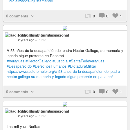
judicializados-injustamente/
0 comments
0
0
1
Radio Temblor Internacional
2 years ago
–
Public
A 53 años de la desaparición del padre Héctor Gallego, su memoria y
legado sigue presente en Panamá
#Veraguas
#HectorGallego
#Justicia
#SantaFedeVeraguas
#Desaparecido
#DerechosHumanos
#DictaduraMilitar
https://www.radiotemblor.org/a-53-anos-de-la-desaparicion-del-padre-
hector-gallego-su-memoria-y-legado-sigue-presente-en-panama/
0 comments
0
0
1
Radio Temblor Internacional
2 years ago
–
Public
Las mil y un Noritas