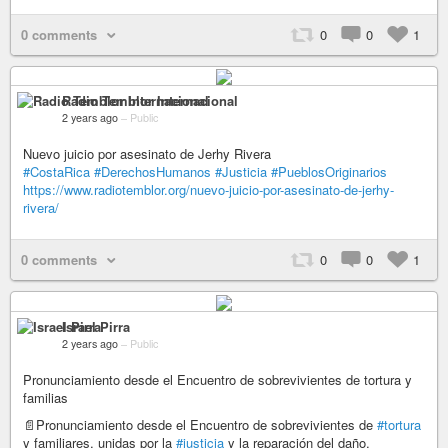
0 comments
0
0
1
Radio Temblor Internacional
2 years ago
–
Public
Nuevo juicio por asesinato de Jerhy Rivera
#CostaRica
#DerechosHumanos
#Justicia
#PueblosOriginarios
https://www.radiotemblor.org/nuevo-juicio-por-asesinato-de-jerhy-
rivera/
0 comments
0
0
1
Israel Pirra
2 years ago
–
Public
Pronunciamiento desde el Encuentro de sobrevivientes de tortura y
familias
📄Pronunciamiento desde el Encuentro de sobrevivientes de
#tortura
y familiares, unidas por la
#justicia
y la reparación del daño.