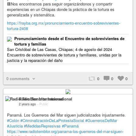
🟥Nos encontramos para seguir organizándonos y compartir
experiencias en un Chiapas donde la práctica de la tortura es
generalizada y sistemática.
https://frayba.org.mx/pronunciamiento-encuentro-sobrevivientes-
tortura-2408
Pronunciamiento desde el Encuentro de sobrevivientes de
tortura y familias
San Cristóbal de Las Casas, Chiapas; 4 de agosto del 2024
Encuentro de sobrevivientes de tortura y familiares, unidas por la
justicia y la reparación del daño
0 comments
0
0
0
Radio Temblor Internacional
2 years ago
–
Public
Panamá. Los Guerreros del Mar siguen judicializados injustamente.
#Colón
#CriminalizaciónDeLaProtestaSocial
#GuerrerosDelMar
#Justicia
#MedidasRepresivas
#Panamá
https://www.radiotemblor.org/panama-los-guerreros-del-mar-siguen-