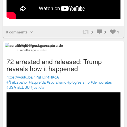
0 comments
0
0
1
asrafil@pod.geraspora.de
8 months ago
–
Public
72 arrested and released: Trump
reveals how it happened
https://youtu.be/hPqHGn4RKoA
#Ñ
#Español
#Izquierda
#socialismo
#progresismo
#democratas
#USA
#EEUU
#justicia