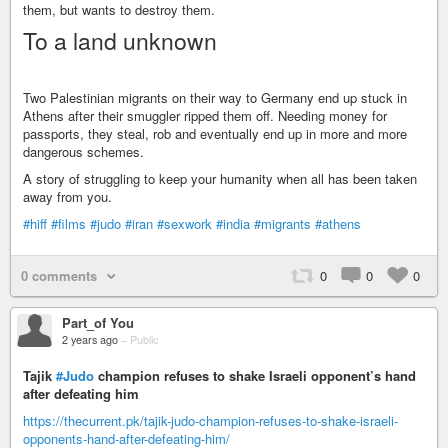
them, but wants to destroy them.
To a land unknown
Two Palestinian migrants on their way to Germany end up stuck in
Athens after their smuggler ripped them off. Needing money for
passports, they steal, rob and eventually end up in more and more
dangerous schemes.
A story of struggling to keep your humanity when all has been taken
away from you.
#hiff
#films
#judo
#iran
#sexwork
#india
#migrants
#athens
0 comments
0
0
0
Part_of You
2 years ago
–
Public
Tajik
#Judo
champion refuses to shake Israeli opponent’s hand
after defeating him
https://thecurrent.pk/tajik-judo-champion-refuses-to-shake-israeli-
opponents-hand-after-defeating-him/