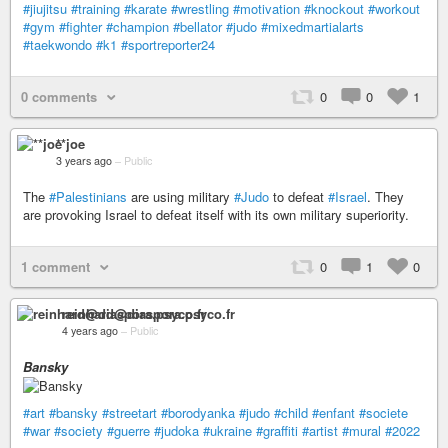
#jiujitsu
#training
#karate
#wrestling
#motivation
#knockout
#workout
#gym
#fighter
#champion
#bellator
#judo
#mixedmartialarts
#taekwondo
#k1
#sportreporter24
0 comments
0
0
1
**joe
3 years ago
–
Public
The
#Palestinians
are using military
#Judo
to defeat
#Israel
. They
are provoking Israel to defeat itself with its own military superiority.
1 comment
0
1
0
reinhard@diaspora.psyco.fr
4 years ago
–
Public
Bansky
#art
#bansky
#streetart
#borodyanka
#judo
#child
#enfant
#societe
#war
#society
#guerre
#judoka
#ukraine
#graffiti
#artist
#mural
#2022