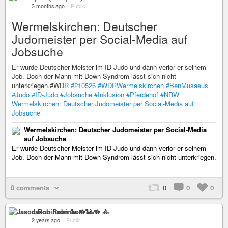
3 months ago
–
Public
Wermelskirchen: Deutscher
Judomeister per Social-Media auf
Jobsuche
Er wurde Deutscher Meister im ID-Judo und dann verlor er seinem
Job. Doch der Mann mit Down-Syndrom lässt sich nicht
unterkriegen.#WDR
#210526
#WDRWermelskirchen
#BenMusaeus
#Judo
#ID-Judo
#Jobsuche
#Inklusion
#Pferdehof
#NRW
Wermelskirchen: Deutscher Judomeister per Social-Media auf
Jobsuche
Wermelskirchen: Deutscher Judomeister per Social-Media
auf Jobsuche
Er wurde Deutscher Meister im ID-Judo und dann verlor er seinem
Job. Doch der Mann mit Down-Syndrom lässt sich nicht unterkriegen.
0 comments
0
0
0
Jason Robinson 🐍 🍻 🚴
2 years ago
–
Public