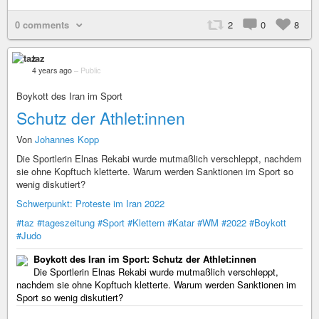
0 comments
2
0
8
taz
4 years ago
–
Public
Boykott des Iran im Sport
Schutz der Ath­le­t:in­nen
Von
Johannes Kopp
Die Sportlerin Elnas Rekabi wurde mutmaßlich verschleppt, nachdem
sie ohne Kopftuch kletterte. Warum werden Sanktionen im Sport so
wenig diskutiert?
Schwerpunkt: Proteste im Iran 2022
#taz
#tageszeitung
#Sport
#Klettern
#Katar
#WM
#2022
#Boykott
#Judo
Boykott des Iran im Sport: Schutz der Ath­le­t:in­nen
Die Sportlerin Elnas Rekabi wurde mutmaßlich verschleppt,
nachdem sie ohne Kopftuch kletterte. Warum werden Sanktionen im
Sport so wenig diskutiert?