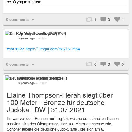
bei Olympia startete.
0 comments
1
0
1
Dr. Roy Schestowitz (罗伊)
5 years ago
–
Public
#cat
#judo
https://i.imgur.com/mijxHxi.mp4
0 comments
0
0
0
Deutsche Welle (inoffiziell)
5 years ago
–
Public
Elaine Thompson-Herah siegt über
100 Meter - Bronze für deutsche
Judoka | DW | 31.07.2021
Es war vor dem Rennen nur fraglich, welche der schnellen Frauen
aus Jamaika den Olympiasieg über 100 Meter erringen würde.
Schöner jubelte die deutsche Judo-Staffel, die sich am 8.