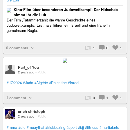
Kino-Film über besonderen Judowettkampf: Der Hidschab
nimmt ihr die Luft
Der Film „Tatami“ erzählt die wahre Geschichte eines
Judowettkampfs. Erstmals führen ein Israeli und eine Iranerin
gemeinsam Regie.
0 comments
1
0
1
Part_of You
2 years ago
–
Public
#JO2024
#Judo
#Algérie
#Palestine
#Israel
1 comment
0
1
1
erich christoph
2 years ago
–
Public
#mma
#ufc
#muaythai
#kickboxing
#sport
#bjj
#fitness
#martialarts