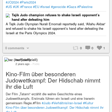
#JO2024
#Paris2024
#US
#UK
#France
#EU
#Israel
#genocide
#Gaza
#Palestine
Tajik Judo champion refuses to shake Israeli opponent’s
hand after defeating him
A Tajik Judo Olympian Nurali Emomali reportedly said, 'Allahu Akbar'
and refused to shake his Israeli opponent’s hand after defeating the
Israeli at the Paris Olympics 2024.
0 comments
0
0
1
taz (inoffiziell)
2 years ago
–
Public
Kino-Film über besonderen
Judowettkampf: Der Hidschab nimmt
ihr die Luft
Der Film „Tatami“ erzählt die wahre Geschichte eines
Judowettkampfs. Erstmals führen ein Israeli und eine Iranerin
gemeinsam Regie.#Film
#Judo
#VerhältnisIran-Israel
#Kultur
Kino-Film über besonderen Judowettkampf: Der Hidschab nimmt ihr
die Luft