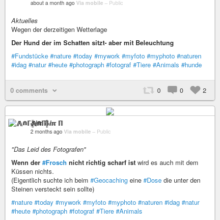
about a month ago
Via mobile
–
Public
Aktuelles
Wegen der derzeitigen Wetterlage
Der Hund der im Schatten sitzt- aber mit Beleuchtung
#Fundstücke
#nature
#today
#mywork
#myfoto
#myphoto
#naturen
#idag
#natur
#heute
#photograph
#fotograf
#Tiere
#Animals
#hunde
0 comments
0
0
2
⨇⋒ℾ╬ⅈℼ ℿ
2 months ago
Via mobile
–
Public
"Das Leid des Fotografen"
Wenn der
#Frosch
nicht richtig scharf ist
wird es auch mit dem
Küssen nichts.
(Eigentlich suchte ich beim
#Geocaching
eine
#Dose
die unter den
Steinen versteckt sein sollte)
#nature
#today
#mywork
#myfoto
#myphoto
#naturen
#idag
#natur
#heute
#photograph
#fotograf
#Tiere
#Animals