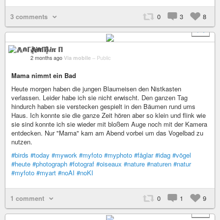
3 comments
0
3
8
+ 1
⨇⋒ℾ╬ⅈℼ ℿ
2 months ago
Via mobile
–
Public
Mama nimmt ein Bad
Heute morgen haben die jungen Blaumeisen den Nistkasten
verlassen. Leider habe ich sie nicht erwischt. Den ganzen Tag
hindurch haben sie verstecken gespielt in den Bäumen rund ums
Haus. Ich konnte sie die ganze Zeit hören aber so klein und flink wie
sie sind konnte ich sie wieder mit bloßem Auge noch mit der Kamera
entdecken. Nur "Mama" kam am Abend vorbei um das Vogelbad zu
nutzen.
#birds
#today
#mywork
#myfoto
#myphoto
#fåglar
#idag
#vögel
#heute
#photograph
#fotograf
#oiseaux
#nature
#naturen
#natur
#myfoto
#myart
#noAI
#noKI
1 comment
0
1
9
+ 2