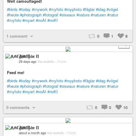
Well camouflaged!
#birds
#today
#mywork
#myfoto
#myphoto
#fåglar
#idag
#vögel
#heute
#photograph
#fotograf
#oiseaux
#nature
#naturen
#natur
#myfoto
#myart
#noAI
#noKI
1 comment
0
1
8
+ 2
⨇⋒ℾ╬ⅈℼ ℿ
29 days ago
Via mobile
–
Public
Feed me!
#birds
#today
#mywork
#myfoto
#myphoto
#fåglar
#idag
#vögel
#heute
#photograph
#fotograf
#oiseaux
#nature
#naturen
#natur
#myfoto
#myart
#noAI
#noKI
0 comments
0
0
10
⨇⋒ℾ╬ⅈℼ ℿ
about a month ago
Via mobile
–
Public