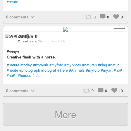
#heute
0 comments
0
0
8
+ 9
⨇⋒ℾ╬ⅈℼ ℿ
2 months ago
Via mobile
–
Public
Fridays
Creative flash with a horse.
#nature
#today
#mywork
#myfoto
#myphoto
#naturen
#idag
#natur
#heute
#photograph
#fotograf
#Tiere
#Animals
#myfoto
#myart
#noAI
#noKI
#horses
#häst
0 comments
0
0
10
More