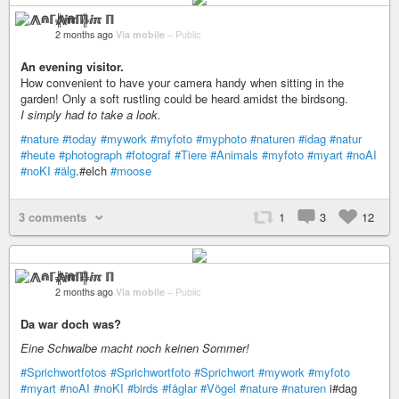
⨇⋒ℾ╬ⅈℼ ℿ
2 months ago
Via mobile
–
Public
An evening visitor.
How convenient to have your camera handy when sitting in the
garden! Only a soft rustling could be heard amidst the birdsong.
I simply had to take a look.
#nature
#today
#mywork
#myfoto
#myphoto
#naturen
#idag
#natur
#heute
#photograph
#fotograf
#Tiere
#Animals
#myfoto
#myart
#noAI
#noKI
#älg
.#elch
#moose
3 comments
1
3
12
⨇⋒ℾ╬ⅈℼ ℿ
2 months ago
Via mobile
–
Public
Da war doch was?
Eine Schwalbe macht noch keinen Sommer!
#Sprichwortfotos
#Sprichwortfoto
#Sprichwort
#mywork
#myfoto
#myart
#noAI
#noKI
#birds
#fåglar
#Vögel
#nature
#naturen
i#dag