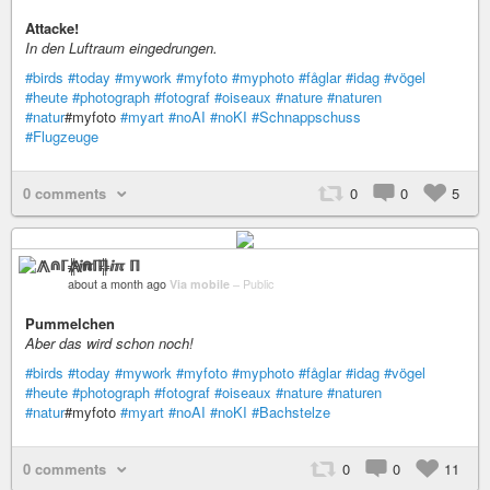
Attacke!
In den Luftraum eingedrungen.
#birds
#today
#mywork
#myfoto
#myphoto
#fåglar
#idag
#vögel
#heute
#photograph
#fotograf
#oiseaux
#nature
#naturen
#natur
#myfoto
#myart
#noAI
#noKI
#Schnappschuss
#Flugzeuge
0 comments
0
0
5
⨇⋒ℾ╬ⅈℼ ℿ
about a month ago
Via mobile
–
Public
Pummelchen
Aber das wird schon noch!
#birds
#today
#mywork
#myfoto
#myphoto
#fåglar
#idag
#vögel
#heute
#photograph
#fotograf
#oiseaux
#nature
#naturen
#natur
#myfoto
#myart
#noAI
#noKI
#Bachstelze
0 comments
0
0
11