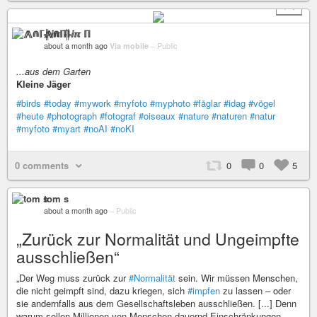
+ 1
⨇⋒ℾ╬ⅈℼ ℿ
about a month ago
Via mobile
–
Public
...aus dem Garten
Kleine Jäger
#birds
#today
#mywork
#myfoto
#myphoto
#fåglar
#idag
#vögel
#heute
#photograph
#fotograf
#oiseaux
#nature
#naturen
#natur
#myfoto
#myart
#noAI
#noKI
0 comments
0
0
5
tom s
about a month ago
–
Public
„Zurück zur Normalität und Ungeimpfte
ausschließen“
„Der Weg muss zurück zur
#Normalität
sein. Wir müssen Menschen,
die nicht geimpft sind, dazu kriegen, sich
#impfen
zu lassen – oder
sie andernfalls aus dem Gesellschaftsleben ausschließen. [...] Denn
warum sollen Millionen von Menschen dauernd Einschränkungen