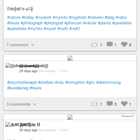
ℿ⋒╬⋓ℾⅇ-⩓ℾ╬
#nature
#today
#mywork
#myfoto
#myphoto
#naturen
#idag
#natur
#heute
#photograph
#photograf
#pflanzen
#växter
#plants
#pareidolie
#pareidolia
#myfoto
#myart
#noAI
#noKI
1 comment
1
1
9
(((chaospunk)))
29 days ago
Via mobile
–
Public
#psychotherapie
#sterben
#cdu
#korruption
#gkv
#abstimmung
#bundestag
#heute
3 comments
1
3
1
+ 1
⨇⋒ℾ╬ⅈℼ ℿ
29 days ago
Via mobile
–
Public