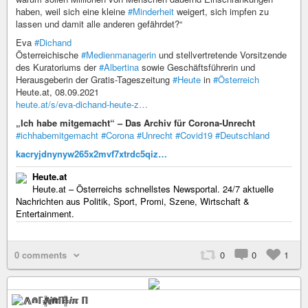
haben, weil sich eine kleine
#Minderheit
weigert, sich impfen zu
lassen und damit alle anderen gefährdet?“
Eva
#Dichand
Österreichische
#Medienmanagerin
und stellvertretende Vorsitzende
des Kuratoriums der
#Albertina
sowie Geschäftsführerin und
Herausgeberin der Gratis-Tageszeitung
#Heute
in
#Österreich
Heute.at, 08.09.2021
heute.at/s/eva-dichand-heute-z…
„Ich habe mitgemacht“ – Das Archiv für Corona-Unrecht
#ichhabemitgemacht
#Corona
#Unrecht
#Covid19
#Deutschland
kacryjdnynyw265x2mvf7xtrdc5qiz…
Heute.at
Heute.at – Österreichs schnellstes Newsportal. 24/7 aktuelle
Nachrichten aus Politik, Sport, Promi, Szene, Wirtschaft &
Entertainment.
0 comments
0
0
1
⨇⋒ℾ╬ⅈℼ ℿ