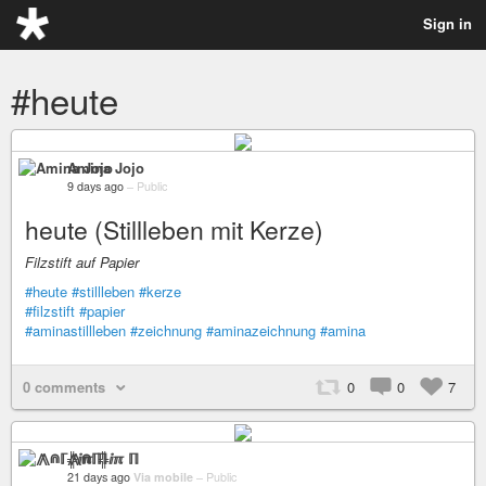
Sign in
#heute
Amina Jojo
9 days ago
–
Public
heute (Stillleben mit Kerze)
Filzstift auf Papier
#heute
#stillleben
#kerze
#filzstift
#papier
#aminastillleben
#zeichnung
#aminazeichnung
#amina
0 comments
0
0
7
⨇⋒ℾ╬ⅈℼ ℿ
21 days ago
Via mobile
–
Public