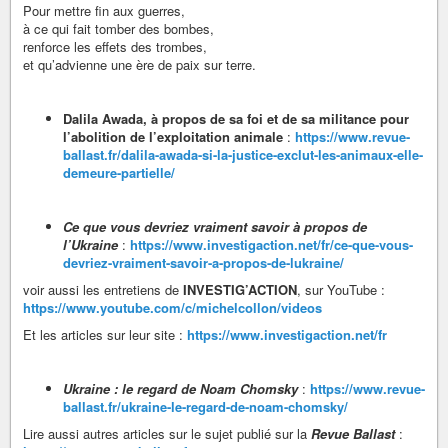
Pour mettre fin aux guerres,
à ce qui fait tomber des bombes,
renforce les effets des trombes,
et qu’advienne une ère de paix sur terre.
Dalila Awada, à propos de sa foi et de sa militance pour
l’abolition de l’exploitation animale
:
https://www.revue-
ballast.fr/dalila-awada-si-la-justice-exclut-les-animaux-elle-
demeure-partielle/
Ce que vous devriez vraiment savoir à propos de
l’Ukraine
:
https://www.investigaction.net/fr/ce-que-vous-
devriez-vraiment-savoir-a-propos-de-lukraine/
voir aussi les entretiens de
INVESTIG’ACTION
, sur YouTube :
https://www.youtube.com/c/michelcollon/videos
Et les articles sur leur site :
https://www.investigaction.net/fr
Ukraine : le regard de Noam Chomsky
:
https://www.revue-
ballast.fr/ukraine-le-regard-de-noam-chomsky/
Lire aussi autres articles sur le sujet publié sur la
Revue Ballast
: