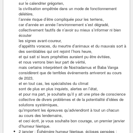
sur le calendrier grégorien,
la civilisation empêtrée dans un mode de fonctionnement
délétère,
l’année risque d’être compliquée pour les terriens,
car d’année en année l’environnement s’est dégradé,
collectivement fautifs de n’avoir su mieux s’informer ni bien
écouter
les signes avant-coureur,
d’appétits voraces, du meurtre d’animaux et du mauvais sort à
des semblables qui ont rejoint l’hors heure,
et qui sait si leurs prophéties auraient pu être évitées,
et nous verrons bien leur part de vérité,
mais certains interprètent de Nostradamus et Baba Vanga
considèrent que de terribles événements arriveront au cours
de 2023,
et en tout cas, les spécialistes du climat
sont de plus en plus inquiets, alertes en l’état,
et pour ma part, je souhaite qu’il y ait une prise de conscience
collective de divers problèmes et de la potentialité d’idées de
solutions systémiques,
qu’importent les épreuves qu’adviendront à tout un chacun
au cours des lendemains,
et ceci écrit, je vous souhaite bon courage, un premier janvier
d’humeur féerique.
2 janvier : Éphémère humeur féerique, écloses pensées :