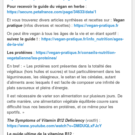
Pour recevoir le guide du végan en herbe
:
https://secure.petafrance.com/page/34633/data/1
Et vous trouverez divers articles synthèses et recettes sur :
Vegan
pratique
(infos diverses et recettes) :
https://vegan-pratique.fr
On peut être vegan à tous les âges de la vie et en étant sportif :
suivez le guide !
:
https://vegan-pratique.fr/info_nutrition/ages-
de-la-vie/
Les protéines
:
https://vegan-pratique.fr/conseils-nutrition-
vegetalienne/les-proteines/
En bref : « Les protéines sont présentes dans la totalité des
végétaux (hors huiles et sucres) et tout particulièrement dans les
légumineuses, les oléagineux, le seitan et les céréales, autant
d’aliments avec lesquels il est facile de composer une infinité de
plats savoureux et pleins d’énergie.
Il est nécessaire de varier son alimentation sur plusieurs jours. De
cette manière, une alimentation végétale équilibrée couvre sans
difficulté tous nos besoins en protéines, et ce même pour les
sportifs. »
The Symptoms of Vitamin B12 Deficiency
(vostfr) :
https://www.youtube.com/watch?v=DMDUQLxFJcY
Le guide ultime de la vitamine B12
: