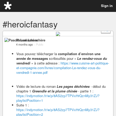
Sign in
#heroicfantasy
+ 2
Pascal Lamachère
4 months ago
–
Public
Vous pouvez télécharger la
compilation d’environ une
année de messages
scribouillés pour «
Le rendez-vous du
vendredi
» à cette adresse :
https://www.cuisine-art-politique-
et-compagnie.com/livres/compilation-Le-rendez-vous-du-
vendredi-1-annee.pdf
Vidéo de lecture du roman
Les pages déchirées
- début du
chapitre 1
Greendle et la plume chinée
- partie 1 :
https://indymotion.fr/w/p/8AS2zp7TPVxHrQznMy31ZJ?
playlistPosition=1
Suite 1 :
https://indymotion.fr/w/p/8AS2zp7TPVxHrQznMy31ZJ?
playlistPosition=2