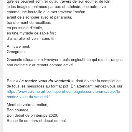
qu'elles peuvent admirer qu’au travers de leur écume, de loin ;
je les imagine ranimées par eux et atteindre une autre rive
comme une bouteille à la mer traverse l'océan
avant de s’échouer avec et par amour,
transformant du rocailleux
en poussière d’étoile,
en une myriade de sable fin ;
d’ainsi aller et venir, sans fin.
Amicalement,
Greegree »
Greendle cliqua sur « Envoyer » puis engloutit ce qui restait, rangea
son ordinateur et repartit comme arrivé.
Pour «
Le rendez-vous du vendredi
», dont à venir la compilation
de tous les messages au format pdf. En attendant, rendez-vous sur :
https://www.cuisine-art-politique-et-compagnie.com/forums/sujet/le-
rendez-vous-du-vendredi/
Merci de votre attention,
Bon courage,
Bon début de printemps 2026,
Bonne fin de mars et début de mai.