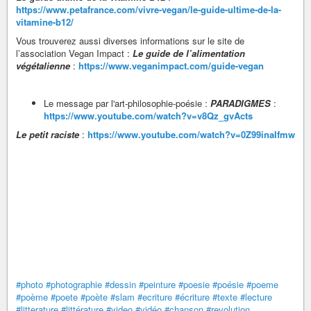
https://www.petafrance.com/vivre-vegan/le-guide-ultime-de-la-
vitamine-b12/
Vous trouverez aussi diverses informations sur le site de
l’association Vegan Impact :
Le guide de l’alimentation
végétalienne
:
https://www.veganimpact.com/guide-vegan
Le message par l'art-philosophie-poésie :
PARADIGMES
:
https://www.youtube.com/watch?v=v8Qz_gvActs
Le petit raciste
:
https://www.youtube.com/watch?v=0Z99inaIfmw
#photo
#photographie
#dessin
#peinture
#poesie
#poésie
#poeme
#poème
#poete
#poète
#slam
#ecriture
#écriture
#texte
#lecture
#litterature
#littérature
#video
#vidéo
#chanson
#revolution