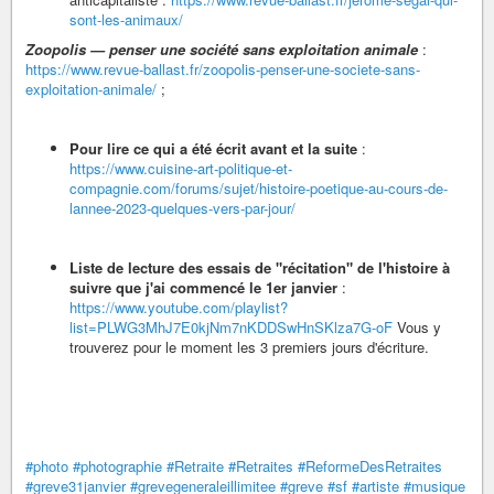
sont-les-animaux/
Zoopolis — penser une société sans exploitation animale
:
https://www.revue-ballast.fr/zoopolis-penser-une-societe-sans-
exploitation-animale/
;
Pour lire ce qui a été écrit avant et la suite
:
https://www.cuisine-art-politique-et-
compagnie.com/forums/sujet/histoire-poetique-au-cours-de-
lannee-2023-quelques-vers-par-jour/
Liste de lecture des essais de "récitation" de l'histoire à
suivre que j'ai commencé le 1er janvier
:
https://www.youtube.com/playlist?
list=PLWG3MhJ7E0kjNm7nKDDSwHnSKlza7G-oF
Vous y
trouverez pour le moment les 3 premiers jours d'écriture.
#photo
#photographie
#Retraite
#Retraites
#ReformeDesRetraites
#greve31janvier
#grevegeneraleillimitee
#greve
#sf
#artiste
#musique