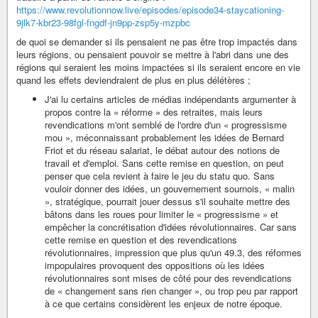
https://www.revolutionnow.live/episodes/episode34-staycationing-
9jlk7-kbr23-98fgl-fngdf-jn9pp-zsp5y-mzpbc
de quoi se demander si ils pensaient ne pas être trop impactés dans
leurs régions, ou pensaient pouvoir se mettre à l'abri dans une des
régions qui seraient les moins impactées si ils seraient encore en vie
quand les effets deviendraient de plus en plus délétères ;
J'ai lu certains articles de médias indépendants argumenter à
propos contre la « réforme » des retraites, mais leurs
revendications m'ont semblé de l'ordre d'un « progressisme
mou », méconnaissant probablement les idées de Bernard
Friot et du réseau salariat, le débat autour des notions de
travail et d'emploi. Sans cette remise en question, on peut
penser que cela revient à faire le jeu du statu quo. Sans
vouloir donner des idées, un gouvernement sournois, « malin
», stratégique, pourrait jouer dessus s'il souhaite mettre des
bâtons dans les roues pour limiter le « progressisme » et
empêcher la concrétisation d'idées révolutionnaires. Car sans
cette remise en question et des revendications
révolutionnaires, impression que plus qu'un 49.3, des réformes
impopulaires provoquent des oppositions où les idées
révolutionnaires sont mises de côté pour des revendications
de « changement sans rien changer », ou trop peu par rapport
à ce que certains considèrent les enjeux de notre époque.