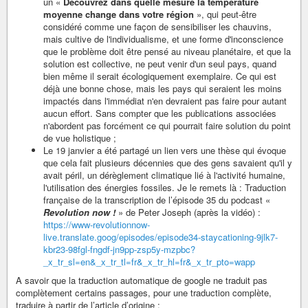
un «
Découvrez dans quelle mesure la température
moyenne change dans votre région
», qui peut-être
considéré comme une façon de sensibiliser les chauvins,
mais cultive de l'individualisme, et une forme d'inconscience
que le problème doit être pensé au niveau planétaire, et que la
solution est collective, ne peut venir d'un seul pays, quand
bien même il serait écologiquement exemplaire. Ce qui est
déjà une bonne chose, mais les pays qui seraient les moins
impactés dans l'immédiat n'en devraient pas faire pour autant
aucun effort. Sans compter que les publications associées
n'abordent pas forcément ce qui pourrait faire solution du point
de vue holistique ;
Le 19 janvier a été partagé un lien vers une thèse qui évoque
que cela fait plusieurs décennies que des gens savaient qu'il y
avait péril, un dérèglement climatique lié à l'activité humaine,
l'utilisation des énergies fossiles. Je le remets là : Traduction
française de la transcription de l’épisode 35 du podcast «
Revolution now !
» de Peter Joseph (après la vidéo) :
https://www-revolutionnow-
live.translate.goog/episodes/episode34-staycationing-9jlk7-
kbr23-98fgl-fngdf-jn9pp-zsp5y-mzpbc?
_x_tr_sl=en&_x_tr_tl=fr&_x_tr_hl=fr&_x_tr_pto=wapp
A savoir que la traduction automatique de google ne traduit pas
complètement certains passages, pour une traduction complète,
traduire à partir de l’article d’origine :