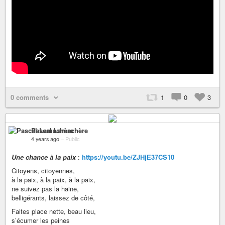
0 comments
1
0
3
Pascal Lamachère
4 years ago
–
Public
Une chance à la paix
:
https://youtu.be/ZJHjE37CS10
Citoyens, citoyennes,
à la paix, à la paix, à la paix,
ne suivez pas la haine,
belligérants, laissez de côté,
Faites place nette, beau lieu,
s’écumer les peines