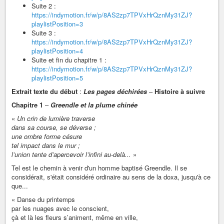
Suite 2 :
https://indymotion.fr/w/p/8AS2zp7TPVxHrQznMy31ZJ?
playlistPosition=3
Suite 3 :
https://indymotion.fr/w/p/8AS2zp7TPVxHrQznMy31ZJ?
playlistPosition=4
Suite et fin du chapitre 1 :
https://indymotion.fr/w/p/8AS2zp7TPVxHrQznMy31ZJ?
playlistPosition=5
Extrait texte du début
:
Les pages déchirées
–
Histoire à suivre
Chapitre 1
–
Greendle et la plume chinée
«
Un crin de lumière traverse
dans sa course, se déverse ;
une ombre forme césure
tel impact dans le mur ;
l’union tente d’apercevoir l’infini au-delà...
»
Tel est le chemin à venir d'un homme baptisé Greendle. Il se
considérait, s'était considéré ordinaire au sens de la doxa, jusqu'à ce
que...
« Danse du printemps
par les nuages avec le conscient,
çà et là les fleurs s’animent, même en ville,