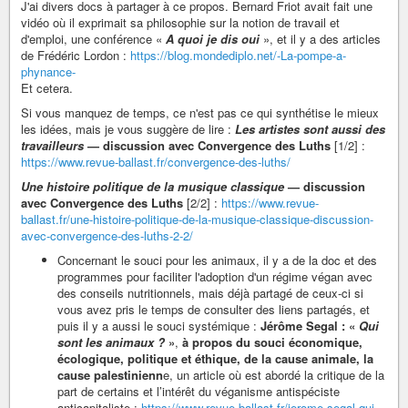
J'ai divers docs à partager à ce propos. Bernard Friot avait fait une
vidéo où il exprimait sa philosophie sur la notion de travail et
d'emploi, une conférence «
A quoi je dis oui
», et il y a des articles
de Frédéric Lordon :
https://blog.mondediplo.net/-La-pompe-a-
phynance-
Et cetera.
Si vous manquez de temps, ce n'est pas ce qui synthétise le mieux
les idées, mais je vous suggère de lire :
Les artistes sont aussi des
travailleurs
— discussion avec Convergence des Luths
[1/2] :
https://www.revue-ballast.fr/convergence-des-luths/
Une histoire politique de la musique classique
— discussion
avec Convergence des Luths
[2/2] :
https://www.revue-
ballast.fr/une-histoire-politique-de-la-musique-classique-discussion-
avec-convergence-des-luths-2-2/
Concernant le souci pour les animaux, il y a de la doc et des
programmes pour faciliter l'adoption d'un régime végan avec
des conseils nutritionnels, mais déjà partagé de ceux-ci si
vous avez pris le temps de consulter des liens partagés, et
puis il y a aussi le souci systémique :
Jérôme Segal : «
Qui
sont les animaux ?
»
,
à propos du souci économique,
écologique, politique et éthique, de la cause animale, la
cause palestinienn
e, un article où est abordé la critique de la
part de certains et l’intérêt du véganisme antispéciste
anticapitaliste :
https://www.revue-ballast.fr/jerome-segal-qui-