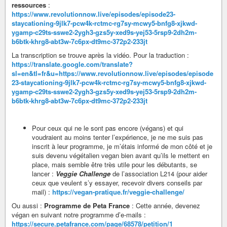
ressources
:
https://www.revolutionnow.live/episodes/episode23-
staycationing-9jlk7-pcw4k-rctmc-rg7sy-mcwy5-bnfg8-xjkwd-
ygamp-c29ts-sswe2-2ygh3-gzs5y-xed9s-yej53-5rsp9-2dh2m-
b6btk-khrg8-abt3w-7c6px-dt9mc-372p2-233jt
La transcription se trouve après la vidéo. Pour la traduction :
https://translate.google.com/translate?
sl=en&tl=fr&u=https://www.revolutionnow.live/episodes/episode
23-staycationing-9jlk7-pcw4k-rctmc-rg7sy-mcwy5-bnfg8-xjkwd-
ygamp-c29ts-sswe2-2ygh3-gzs5y-xed9s-yej53-5rsp9-2dh2m-
b6btk-khrg8-abt3w-7c6px-dt9mc-372p2-233jt
Pour ceux qui ne le sont pas encore (végans) et qui
voudraient au moins tenter l’expérience, je ne me suis pas
inscrit à leur programme, je m’étais informé de mon côté et je
suis devenu végétalien vegan bien avant qu’ils le mettent en
place, mais semble être très utile pour les débutants, se
lancer :
Veggie Challenge
de l’association L214 (pour aider
ceux que veulent s’y essayer, recevoir divers conseils par
mail) :
https://vegan-pratique.fr/veggie-challenge/
Ou aussi :
Programme de Peta France
: Cette année, devenez
végan en suivant notre programme d’e-mails :
https://secure.petafrance.com/page/68578/petition/1