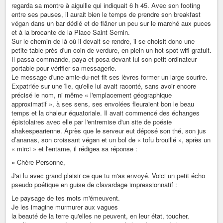
regarda sa montre à aiguille qui indiquait 6 h 45. Avec son footing
entre ses pauses, il aurait bien le temps de prendre son breakfast
végan dans un bar dédié et de flâner un peu sur le marché aux puces
et à la brocante de la Place Saint Sernin.
Sur le chemin de là où il devait se rendre, il se choisit donc une
petite table près d'un coin de verdure, en plein un hot-spot wifi gratuit.
Il passa commande, paya et posa devant lui son petit ordinateur
portable pour vérifier sa messagerie.
Le message d'une amie-du-net fit ses lèvres former un large sourire.
Expatriée sur une île, qu'elle lui avait raconté, sans avoir encore
précisé le nom, ni même « l'emplacement géographique
approximatif », à ses sens, ses envolées fleuraient bon le beau
temps et la chaleur équatoriale. Il avait commencé des échanges
épistolaires avec elle par l'entremise d'un site de poésie
shakespearienne. Après que le serveur eut déposé son thé, son jus
d’ananas, son croissant végan et un bol de « tofu brouillé », après un
« mirci » et l'entame, il rédigea sa réponse :
« Chère Personne,
J'ai lu avec grand plaisir ce que tu m'as envoyé. Voici un petit écho
pseudo poétique en guise de clavardage impressionnatif :
Le paysage de tes mots m'émeuvent.
Je les imagine murmurer aux vagues
la beauté de la terre qu'elles ne peuvent, en leur état, toucher,