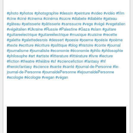
#photo
#photos
#photographie
#dessin
#peinture
#video
#vidéo
#film
#cine
#ciné
#cinema
#cinéma
#sucre
#diabete
#diabète
#gateau
#gâteau
#patisserie
#pâtisserie
#sanssucre
#vege
#végé
#vegetalien
#végétalien
#Ukraine
#Russie
#Palestine
#Gaza
#slam
#guitare
#guitareelectrique
#guitareélectrique
#musique
#cuisine
#recette
#galette
#galettedesrois
#dessert
#poesie
#poeme
#poésie
#poème
#texte
#ecriture
#écriture
#politique
#blog
#histoire
#conte
#journal
#journalisme
#journaliste
#economie
#économie
#philo
#philosophie
#philosophe
#art
#artiste
#litterature
#littérature
#livre
#lecture
#fiction
#theatre
#théâtre
#sf
#sciencefiction
#fantasy
#hf
#heroicfantasy
#science
#sante
#santé
#journal-de-Personne
#le-
journal-de-Personne
#journaldePersonne
#lejournaldePersonne
#ecologie
#écologie
#vegan
#végan