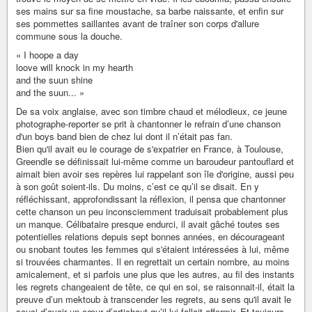
ses mains sur sa fine moustache, sa barbe naissante, et enfin sur
ses pommettes saillantes avant de traîner son corps d'allure
commune sous la douche.
« I hoope a day
loove will knock in my hearth
and the suun shine
and the suun... »
De sa voix anglaise, avec son timbre chaud et mélodieux, ce jeune
photographe-reporter se prit à chantonner le refrain d’une chanson
d'un boys band bien de chez lui dont il n’était pas fan.
Bien qu'il avait eu le courage de s'expatrier en France, à Toulouse,
Greendle se définissait lui-même comme un baroudeur pantouflard et
aimait bien avoir ses repères lui rappelant son île d'origine, aussi peu
à son goût soient-ils. Du moins, c’est ce qu’il se disait. En y
réfléchissant, approfondissant la réflexion, il pensa que chantonner
cette chanson un peu inconsciemment traduisait probablement plus
un manque. Célibataire presque endurci, il avait gâché toutes ses
potentielles relations depuis sept bonnes années, en décourageant
ou snobant toutes les femmes qui s'étaient intéressées à lui, même
si trouvées charmantes. Il en regrettait un certain nombre, au moins
amicalement, et si parfois une plus que les autres, au fil des instants
les regrets changeaient de tête, ce qui en soi, se raisonnait-il, était la
preuve d’un mektoub à transcender les regrets, au sens qu'il avait le
souci d’avoir un cœur d’artichaut qu’il lui fallait affermir. Et toujours