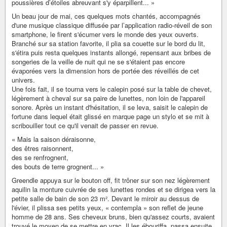
poussières d’étoiles abreuvant s'y éparpillent... »
Un beau jour de mai, ces quelques mots chantés, accompagnés
d'une musique classique diffusée par l’application radio-réveil de son
smartphone, le firent s'écumer vers le monde des yeux ouverts.
Branché sur sa station favorite, il plia sa couette sur le bord du lit,
s'étira puis resta quelques instants allongé, repensant aux bribes de
songeries de la veille de nuit qui ne se s'étaient pas encore
évaporées vers la dimension hors de portée des réveillés de cet
univers.
Une fois fait, il se tourna vers le calepin posé sur la table de chevet,
légèrement à cheval sur sa paire de lunettes, non loin de l'appareil
sonore. Après un instant d'hésitation, il se leva, saisit le calepin de
fortune dans lequel était glissé en marque page un stylo et se mit à
scribouiller tout ce qu'il venait de passer en revue.
« Mais la saison déraisonne,
des êtres raisonnent,
des se renfrognent,
des bouts de terre grognent... »
Greendle appuya sur le bouton off, fit trôner sur son nez légèrement
aquilin la monture cuivrée de ses lunettes rondes et se dirigea vers la
petite salle de bain de son 23 m². Devant le miroir au dessus de
l'évier, il plissa ses petits yeux, « contempla » son reflet de jeune
homme de 28 ans. Ses cheveux bruns, bien qu'assez courts, avaient
trouvé le moyen de se mettre en vrac. Il les ébouriffa, passa ensuite