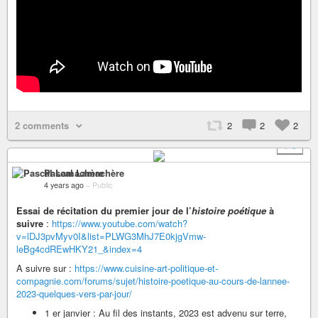
2 comments
2
2
2
+ 5
Pascal Lamachère
4 years ago
–
Public
Essai de récitation du premier jour de l’
histoire poétique
à
suivre
:
https://www.youtube.com/watch?
v=lDJ3pvMyv0I&list=PLWG3MhJ7E0kjgVmw-
leBg4cdREwHKY21_&index=4
A suivre sur :
https://www.cuisine-art-politique-et-
compagnie.com/forums/sujet/histoire-poetique-au-cours-de-lannee-
2023-quelques-vers-par-jour/
1 er janvier : Au fil des instants, 2023 est advenu sur terre,