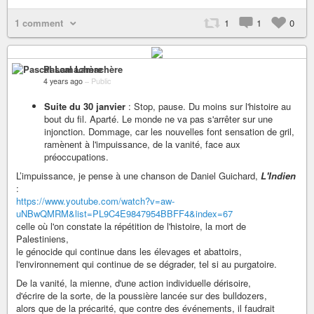
1 comment
1
1
0
Pascal Lamachère
4 years ago
–
Public
Suite du 30 janvier
: Stop, pause. Du moins sur l'histoire au
bout du fil. Aparté. Le monde ne va pas s'arrêter sur une
injonction. Dommage, car les nouvelles font sensation de gril,
ramènent à l'impuissance, de la vanité, face aux
préoccupations.
L’impuissance, je pense à une chanson de Daniel Guichard,
L'Indien
:
https://www.youtube.com/watch?v=aw-
uNBwQMRM&list=PL9C4E9847954BBFF4&index=67
celle où l'on constate la répétition de l'histoire, la mort de
Palestiniens,
le génocide qui continue dans les élevages et abattoirs,
l'environnement qui continue de se dégrader, tel si au purgatoire.
De la vanité, la mienne, d'une action individuelle dérisoire,
d'écrire de la sorte, de la poussière lancée sur des bulldozers,
alors que de la précarité, que contre des événements, il faudrait