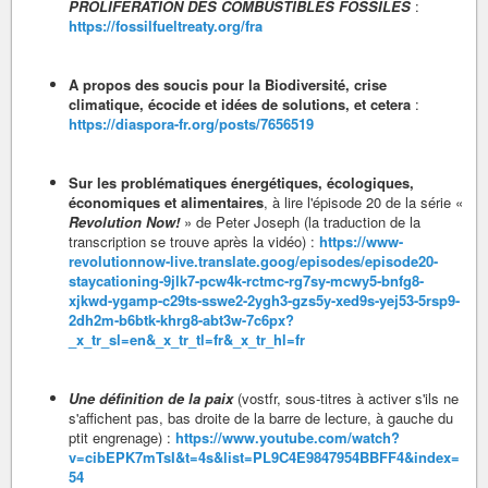
PROLIFÉRATION DES COMBUSTIBLES FOSSILES
:
https://fossilfueltreaty.org/fra
A propos des soucis pour la Biodiversité, crise
climatique, écocide et idées de solutions, et cetera
:
https://diaspora-fr.org/posts/7656519
Sur les problématiques énergétiques, écologiques,
économiques et alimentaires
, à lire l'épisode 20 de la série «
Revolution Now!
» de Peter Joseph (la traduction de la
transcription se trouve après la vidéo) :
https://www-
revolutionnow-live.translate.goog/episodes/episode20-
staycationing-9jlk7-pcw4k-rctmc-rg7sy-mcwy5-bnfg8-
xjkwd-ygamp-c29ts-sswe2-2ygh3-gzs5y-xed9s-yej53-5rsp9-
2dh2m-b6btk-khrg8-abt3w-7c6px?
_x_tr_sl=en&_x_tr_tl=fr&_x_tr_hl=fr
Une définition de la paix
(vostfr, sous-titres à activer s'ils ne
s'affichent pas, bas droite de la barre de lecture, à gauche du
ptit engrenage) :
https://www.youtube.com/watch?
v=cibEPK7mTsI&t=4s&list=PL9C4E9847954BBFF4&index=
54