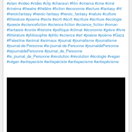
#slam
#video
#vidéo
#clip
#chanson
#film
#cinema
#cine
#ciné
#cinéma
#theatre
#théâtre
#fiction
#economie
#lecture
#fantasy
#hf
#heroicfantasy
#heroic-fantasy
#heroic_fantasy
#nature
#culture
#litterature
#poeme
#texte
#ecrit
#écrit
#ecriture
#écriture
#ecologie
#poesie
#sciencefiction
#science-fiction
#science_fiction
#roman
#fantaisie
#conte
#histoire
#politique
#climat
#économie
#grève
#livre
#littérature
#philosophie
#philo
#science
#art
#poésie
#poème
#Gaza
#Palestine
#animal
#animaux
#journal
#journalisme
#journalisme
#journal-de-Personne
#le-journal-de-Personne
#journaldePersonne
#lejournaldePersonne
#journal_de_Personne
#le_journal_de_Personne
#revolution
#révolution
#écologie
#vegan
#végan
#antispeciste
#antispéciste
#antispecisme
#antispécisme