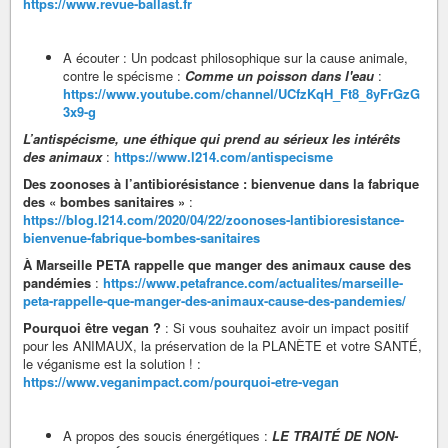
https://www.revue-ballast.fr
A écouter : Un podcast philosophique sur la cause animale,
contre le spécisme :
Comme un poisson dans l'eau
:
https://www.youtube.com/channel/UCfzKqH_Ft8_8yFrGzG
3x9-g
L’antispécisme, une éthique qui prend au sérieux les intérêts
des animaux
:
https://www.l214.com/antispecisme
Des zoonoses à l’antibiorésistance : bienvenue dans la fabrique
des « bombes sanitaires »
:
https://blog.l214.com/2020/04/22/zoonoses-lantibioresistance-
bienvenue-fabrique-bombes-sanitaires
À Marseille PETA rappelle que manger des animaux cause des
pandémies
:
https://www.petafrance.com/actualites/marseille-
peta-rappelle-que-manger-des-animaux-cause-des-pandemies/
Pourquoi être vegan ?
: Si vous souhaitez avoir un impact positif
pour les ANIMAUX, la préservation de la PLANÈTE et votre SANTÉ,
le véganisme est la solution ! :
https://www.veganimpact.com/pourquoi-etre-vegan
A propos des soucis énergétiques :
LE TRAITÉ DE NON-