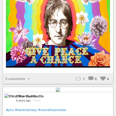
0 comments
1
0
4
𝔙𝔦𝔨𝔱𝔬𝔯 𝔙𝔬𝔫-𝔖𝔞𝔞𝔣𝔱𝔩𝔦𝔰
6 years ago
–
Public
#pics
#heroicfantasy
#marvellousstories