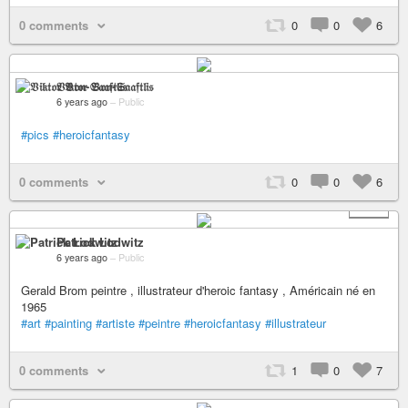
0 comments
0
0
6
𝔙𝔦𝔨𝔱𝔬𝔯 𝔙𝔬𝔫-𝔖𝔞𝔞𝔣𝔱𝔩𝔦𝔰
6 years ago
–
Public
#pics
#heroicfantasy
0 comments
0
0
6
+ 15
Patrick Lodwitz
6 years ago
–
Public
Gerald Brom peintre , illustrateur d'heroic fantasy , Américain né en
1965
#art
#painting
#artiste
#peintre
#heroicfantasy
#illustrateur
0 comments
1
0
7