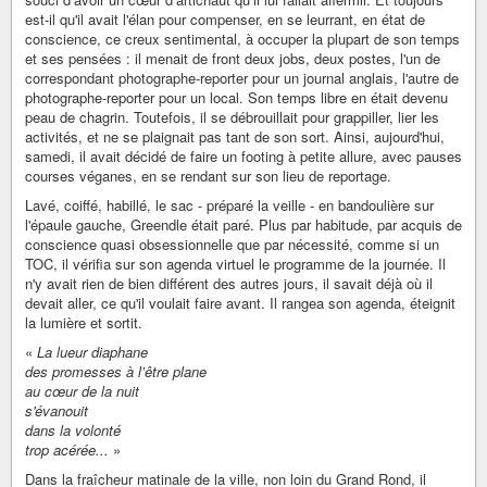
est-il qu'il avait l'élan pour compenser, en se leurrant, en état de
conscience, ce creux sentimental, à occuper la plupart de son temps
et ses pensées : il menait de front deux jobs, deux postes, l'un de
correspondant photographe-reporter pour un journal anglais, l'autre de
photographe-reporter pour un local. Son temps libre en était devenu
peau de chagrin. Toutefois, il se débrouillait pour grappiller, lier les
activités, et ne se plaignait pas tant de son sort. Ainsi, aujourd'hui,
samedi, il avait décidé de faire un footing à petite allure, avec pauses
courses véganes, en se rendant sur son lieu de reportage.
Lavé, coiffé, habillé, le sac - préparé la veille - en bandoulière sur
l'épaule gauche, Greendle était paré. Plus par habitude, par acquis de
conscience quasi obsessionnelle que par nécessité, comme si un
TOC, il vérifia sur son agenda virtuel le programme de la journée. Il
n'y avait rien de bien différent des autres jours, il savait déjà où il
devait aller, ce qu'il voulait faire avant. Il rangea son agenda, éteignit
la lumière et sortit.
«
La lueur diaphane
des promesses à l’être plane
au cœur de la nuit
s'évanouit
dans la volonté
trop acérée...
»
Dans la fraîcheur matinale de la ville, non loin du Grand Rond, il