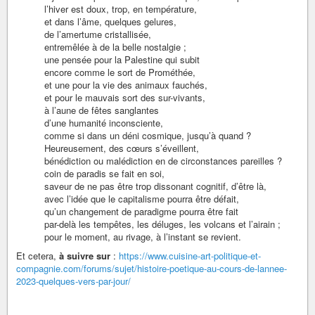
l’hiver est doux, trop, en température,
et dans l’âme, quelques gelures,
de l’amertume cristallisée,
entremêlée à de la belle nostalgie ;
une pensée pour la Palestine qui subit
encore comme le sort de Prométhée,
et une pour la vie des animaux fauchés,
et pour le mauvais sort des sur-vivants,
à l’aune de fêtes sanglantes
d’une humanité inconsciente,
comme si dans un déni cosmique, jusqu’à quand ?
Heureusement, des cœurs s’éveillent,
bénédiction ou malédiction en de circonstances pareilles ?
coin de paradis se fait en soi,
saveur de ne pas être trop dissonant cognitif, d’être là,
avec l’idée que le capitalisme pourra être défait,
qu’un changement de paradigme pourra être fait
par-delà les tempêtes, les déluges, les volcans et l’airain ;
pour le moment, au rivage, à l’instant se revient.
Et cetera,
à suivre sur
:
https://www.cuisine-art-politique-et-
compagnie.com/forums/sujet/histoire-poetique-au-cours-de-lannee-
2023-quelques-vers-par-jour/