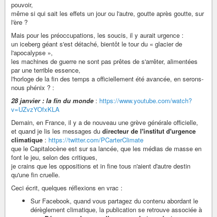
pouvoir,
même si qui sait les effets un jour ou l'autre, goutte après goutte, sur
l'ère ?
Mais pour les préoccupations, les soucis, il y aurait urgence :
un iceberg géant s'est détaché, bientôt le tour du « glacier de
l'apocalypse »,
les machines de guerre ne sont pas prêtes de s'arrêter, alimentées
par une terrible essence,
l'horloge de la fin des temps a officiellement été avancée, en serons-
nous phénix ? :
28 janvier : la fin du monde
:
https://www.youtube.com/watch?
v=UZvzYOfxKLA
Demain, en France, il y a de nouveau une grève générale officielle,
et quand je lis les messages du
directeur de l'institut d'urgence
climatique
:
https://twitter.com/PCarterClimate
que le Capitalocène est sur sa lancée, que les médias de masse en
font le jeu, selon des critiques,
je crains que les oppositions et in fine tous n'aient d'autre destin
qu'une fin cruelle.
Ceci écrit, quelques réflexions en vrac :
Sur Facebook, quand vous partagez du contenu abordant le
dérèglement climatique, la publication se retrouve associée à