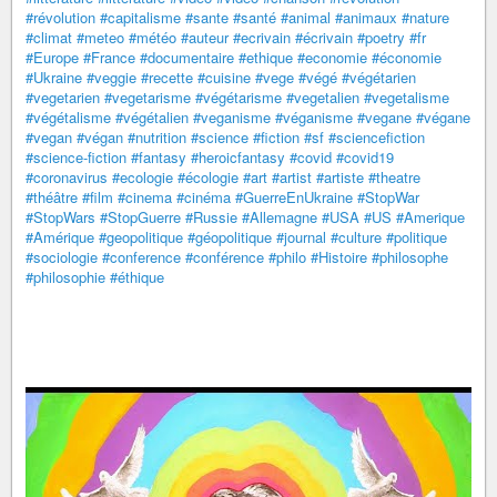
#révolution
#capitalisme
#sante
#santé
#animal
#animaux
#nature
#climat
#meteo
#météo
#auteur
#ecrivain
#écrivain
#poetry
#fr
#Europe
#France
#documentaire
#ethique
#economie
#économie
#Ukraine
#veggie
#recette
#cuisine
#vege
#végé
#végétarien
#vegetarien
#vegetarisme
#végétarisme
#vegetalien
#vegetalisme
#végétalisme
#végétalien
#veganisme
#véganisme
#vegane
#végane
#vegan
#végan
#nutrition
#science
#fiction
#sf
#sciencefiction
#science-fiction
#fantasy
#heroicfantasy
#covid
#covid19
#coronavirus
#ecologie
#écologie
#art
#artist
#artiste
#theatre
#théâtre
#film
#cinema
#cinéma
#GuerreEnUkraine
#StopWar
#StopWars
#StopGuerre
#Russie
#Allemagne
#USA
#US
#Amerique
#Amérique
#geopolitique
#géopolitique
#journal
#culture
#politique
#sociologie
#conference
#conférence
#philo
#Histoire
#philosophe
#philosophie
#éthique