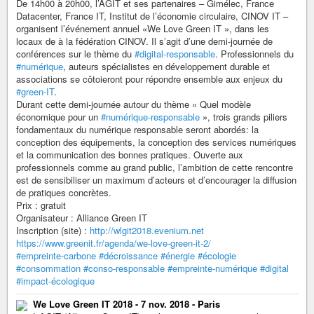
De 14h00 à 20h00, l’AGIT et ses partenaires – Gimélec, France
Datacenter, France IT, Institut de l’économie circulaire, CINOV IT –
organisent l’événement annuel «We Love Green IT », dans les
locaux de à la fédération CINOV. Il s’agit d’une demi-journée de
conférences sur le thème du
#digital-responsable
. Professionnels du
#numérique
, auteurs spécialistes en développement durable et
associations se côtoieront pour répondre ensemble aux enjeux du
#green-IT
.
Durant cette demi-journée autour du thème « Quel modèle
économique pour un
#numérique-responsable
», trois grands piliers
fondamentaux du numérique responsable seront abordés: la
conception des équipements, la conception des services numériques
et la communication des bonnes pratiques. Ouverte aux
professionnels comme au grand public, l’ambition de cette rencontre
est de sensibiliser un maximum d’acteurs et d’encourager la diffusion
de pratiques concrètes.
Prix : gratuit
Organisateur : Alliance Green IT
Inscription (site) :
http://wlgit2018.evenium.net
https://www.greenit.fr/agenda/we-love-green-it-2/
#empreinte-carbone
#décroissance
#énergie
#écologie
#consommation
#conso-responsable
#empreinte-numérique
#digital
#impact-écologique
We Love Green IT 2018 - 7 nov. 2018 - Paris