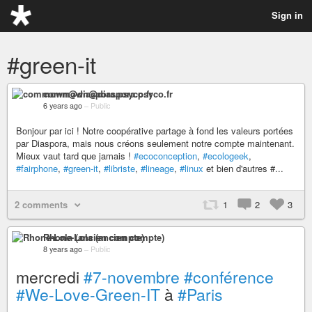
Sign in
#green-it
commown@diaspora.psyco.fr
6 years ago
–
Public
Bonjour par ici ! Notre coopérative partage à fond les valeurs portées
par Diaspora, mais nous créons seulement notre compte maintenant.
Mieux vaut tard que jamais !
#ecoconception
,
#ecologeek
,
#fairphone
,
#green-it
,
#libriste
,
#lineage
,
#linux
et bien d'autres #...
2 comments
1
2
3
Rhone-Lola (ancien compte)
8 years ago
–
Public
mercredi
#7-novembre
#conférence
#We-Love-Green-IT
à
#Paris