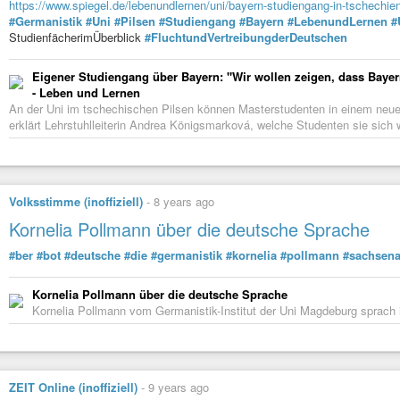
https://www.spiegel.de/lebenundlernen/uni/bayern-studiengang-in-tschechi
#Germanistik
#Uni
#Pilsen
#Studiengang
#Bayern
#LebenundLernen
#
StudienfächerimÜberblick
#FluchtundVertreibungderDeutschen
Eigener Studiengang über Bayern: "Wir wollen zeigen, dass Baye
- Leben und Lernen
An der Uni im tschechischen Pilsen können Masterstudenten in einem neue
erklärt Lehrstuhlleiterin Andrea Königsmarková, welche Studenten sie sich w
Volksstimme (inoffiziell)
-
8 years ago
Kornelia Pollmann über die deutsche Sprache
#ber
#bot
#deutsche
#die
#germanistik
#kornelia
#pollmann
#sachsena
Kornelia Pollmann über die deutsche Sprache
Kornelia Pollmann vom Germanistik-Institut der Uni Magdeburg sprach
ZEIT Online (inoffiziell)
-
9 years ago