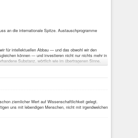
luss an die internationale Spitze. Austauschprogramme
ir für intellektuellen Abbau — und das obwohl wir den
leichen können — und investieren nicht nur nichts mehr in
rhandene Substanz, wörtlich wie im übertragenen Sinne,
rsächlich daran beteiligt. Eine breite, fundierte Ausbildung
en erhöht werden. Es geht nur noch darum möglichst schnell
lüssen in Laberfächern wie #Germanistik und #Soziologie
ogischer Fortschritt zu erzielen ist, wird dabei vollkommen
schon ziemlicher Wert auf Wissenschaftlichkeit gelegt.
haft
,
#Hochschulpolitik
,
#Politik
,
#Wissenschaft
ftigen uns mit lebendigen Menschen, nicht mit irgendwelchen