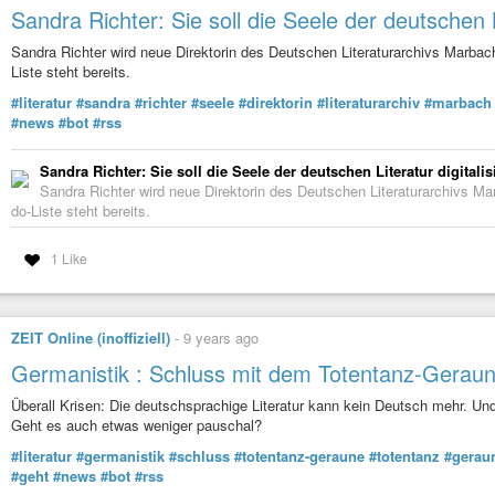
Sandra Richter: Sie soll die Seele der deutschen Li
Sandra Richter wird neue Direktorin des Deutschen Literaturarchivs Marbach,
Liste steht bereits.
#literatur
#sandra
#richter
#seele
#direktorin
#literaturarchiv
#marbach
#news
#bot
#rss
Sandra Richter: Sie soll die Seele der deutschen Literatur digitalis
Sandra Richter wird neue Direktorin des Deutschen Literaturarchivs Marb
do-Liste steht bereits.
1 Like
ZEIT Online (inoffiziell)
-
9 years ago
Germanistik : Schluss mit dem Totentanz-Gerau
Überall Krisen: Die deutschsprachige Literatur kann kein Deutsch mehr. Un
Geht es auch etwas weniger pauschal?
#literatur
#germanistik
#schluss
#totentanz-geraune
#totentanz
#gerau
#geht
#news
#bot
#rss