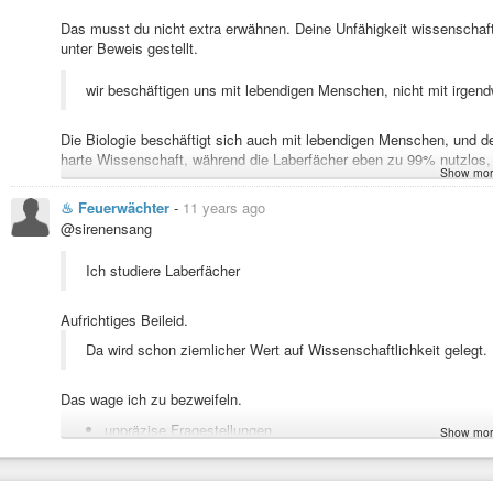
Das musst du nicht extra erwähnen. Deine Unfähigkeit wissenschaft
unter Beweis gestellt.
wir beschäftigen uns mit lebendigen Menschen, nicht mit irgend
Die Biologie beschäftigt sich auch mit lebendigen Menschen, und de
harte Wissenschaft, während die Laberfächer eben zu 99% nutzlos,
Show mor
Was haben die harten Wissenschaften allein in den letzten 3 Jahrz
♨ Feuerwächter
-
11 years ago
sich das gar nicht mehr richtig vorstellen kann. Ein Leben ohne Inter
@sirenensang
Erde wurden davon erfasst und diese Technologien haben die Welt gr
gesellschaftlich. Und das war nur ein größeres Beispiel. Der rasant
ebenso unbeschreiblich.
Ich studiere Laberfächer
Was haben uns die Laberfächer gebracht? Geht es heutzutage Mill
Aufrichtiges Beileid.
Errungenschaften von Germanistik, Soziologie und Co? Fehlanzeige.
Da wird schon ziemlicher Wert auf Wissenschaftlichkeit gelegt.
Vor 50 Jahren machten 5% aller Schüler das Abitur und studierten
50% und 60% aller Schüler das Abitur und viele studieren weiche La
exponentiell zugenommen, aber einen sichtbaren Mehrwert gibt es n
Das wage ich zu bezweifeln.
Qualitätsmedien werden öffentlich durch den Kakao gezogen – trotz
unpräzise Fragestellungen
deutsche Bildungssystem und die deutsche Literatur kackt voll ab 
Show mor
und Lehrer. Die Menschen werden immer unglücklicher und die Ei
nicht falsifizierbare Fragestellungen
vor – trotz hunderttausender hochschulgebildeter Psychologen.
tabuisierte Fragestellungen