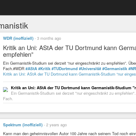
manistik
WDR (inoffiziell)
-
3 months ago
Kritik an Uni: AStA der TU Dortmund kann Germa
empfehlen”
Ein Germanistik-Studium sei derzeit “nur eingeschränkt zu empfehlen”. Ü
Fach.#WDR
#AStA
#Kritik
#TUDortmund
#Universität
#Germanistik
#N
Kritik an Uni: AStA der TU Dortmund kann Germanistik-Studium “nur einge
Kritik an Uni: AStA der TU Dortmund kann Germanistik-Studium "
Ein Germanistik-Studium sei derzeit "nur eingeschränkt zu empfehlen
Fach.
Spektrum (inoffiziell)
-
2 years ago
Kann man den geheimnisvollen Autor 100 Jahre nach seinem Tod noch ein