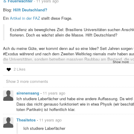
♨ Feuerwächter
-
11 years ago
Blog:
Hilft Deutschland?
Ein
Artikel in der FAZ
stellt diese Frage.
Exzellenz als bewegliches Ziel: Brasiliens Universitäten suchen Ansch
florieren. Doch es wächst allein die Masse. Hilft Deutschland?
Ach du meine Güte, wer kommt denn auf so eine Idee? Seit Jahren sorgen w
#Exodus während und nach dem Zweiten Weltkrieg niemals mehr haben ausg
die Universitäten, sondern betreiben massiven Raubbau am Bestand, die vo
Show more
wird auf Verschleiß gefahren. Die Umstellung auf #Bachelor und #Master ist u
2 Likes
ist einfach nicht gewollt, die #Akademikerquote soll auf Biegen und Brech
viele halbgebildete Arbeitstkräfte in den Markt zu drücken. Daß mit Absch
keine #Industrienation eine #Spitzenforschung durchführen kann und technol
Show 3 more comments
außer acht gelassen. …
http://www.feuerwaechter.org/2015/03/hilft-deutschland/
sirenensang
-
11 years ago
Ich studiere Laberfächer und habe eine andere Auffassung. Da wird 
#Annette_Schavan
,
#Brasilien
,
#Forschungspolitik
,
#Gender
,
#Gesellsc
Dass das nicht genauso funktioniert wie in etwa Physik (wir beschä
toten Partikeln) ist hoffentlich klar.
Theaitetos
-
11 years ago
Ich studiere Laberfächer