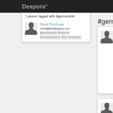
Despora*
1 person tagged with #germanistik
#ger
David Prochnow
nevid@joindiaspora.com
#germanistik
#internet
#umweltschutz
#wirr
#unkunst