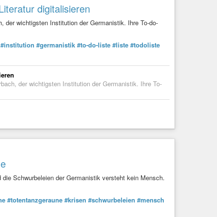
teratur digitalisieren
 der wichtigsten Institution der Germanistik. Ihre To-do-
#institution
#germanistik
#to-do-liste
#liste
#todoliste
ieren
ach, der wichtigsten Institution der Germanistik. Ihre To-
ne
d die Schwurbeleien der Germanistik versteht kein Mensch.
ne
#totentanzgeraune
#krisen
#schwurbeleien
#mensch