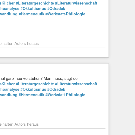
sKilcher
#Literaturgeschichte
#Literaturwissenschaft
hoanalyse
#Okkultismus
#Odradek
rwandlung
#Hermeneutik
#Werkstatt-Philologie
elhaften Autors heraus
mal ganz neu verstehen? Man muss, sagt der
sKilcher
#Literaturgeschichte
#Literaturwissenschaft
hoanalyse
#Okkultismus
#Odradek
rwandlung
#Hermeneutik
#Werkstatt-Philologie
elhaften Autors heraus