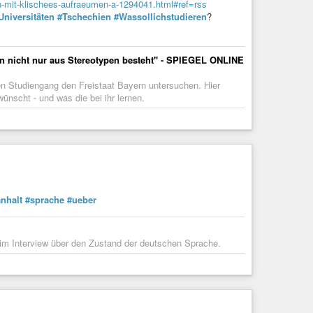
en-mit-klischees-aufraeumen-a-1294041.html#ref=rss
Universitäten
#Tschechien
#Wassollichstudieren
?
rn nicht nur aus Stereotypen besteht" - SPIEGEL ONLINE
n Studiengang den Freistaat Bayern untersuchen. Hier
ünscht - und was die bei ihr lernen.
nhalt
#sprache
#ueber
 im Interview über den Zustand der deutschen Sprache.