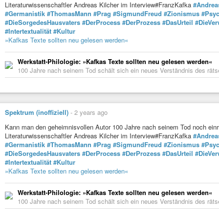
Literaturwissenschaftler Andreas Kilcher im Interview#FranzKafka
#Andrea
#Germanistik
#ThomasMann
#Prag
#SigmundFreud
#Zionismus
#Psyc
#DieSorgedesHausvaters
#DerProcess
#DerProzess
#DasUrteil
#DieVe
#Intertextualität
#Kultur
»Kafkas Texte sollten neu gelesen werden«
Werkstatt-Philologie: »Kafkas Texte sollten neu gelesen werden«
100 Jahre nach seinem Tod schält sich ein neues Verständnis des räts
Spektrum (inoffiziell)
-
2 years ago
Kann man den geheimnisvollen Autor 100 Jahre nach seinem Tod noch ein
Literaturwissenschaftler Andreas Kilcher im Interview#FranzKafka
#Andrea
#Germanistik
#ThomasMann
#Prag
#SigmundFreud
#Zionismus
#Psyc
#DieSorgedesHausvaters
#DerProcess
#DerProzess
#DasUrteil
#DieVe
#Intertextualität
#Kultur
»Kafkas Texte sollten neu gelesen werden«
Werkstatt-Philologie: »Kafkas Texte sollten neu gelesen werden«
100 Jahre nach seinem Tod schält sich ein neues Verständnis des räts