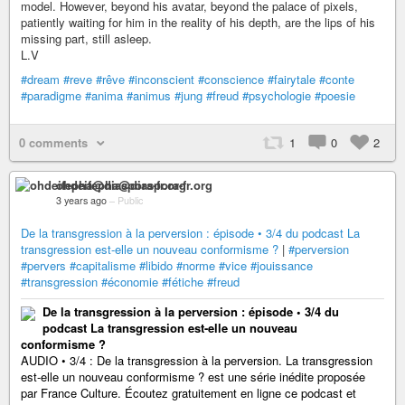
model. However, beyond his avatar, beyond the palace of pixels,
patiently waiting for him in the reality of his depth, are the lips of his
missing part, still asleep.
L.V
#dream
#reve
#rêve
#inconscient
#conscience
#fairytale
#conte
#paradigme
#anima
#animus
#jung
#freud
#psychologie
#poesie
0 comments
1
0
2
ohdeifepha@diaspora-fr.org
3 years ago
–
Public
De la transgression à la perversion : épisode • 3/4 du podcast La
transgression est-elle un nouveau conformisme ?
|
#perversion
#pervers
#capitalisme
#libido
#norme
#vice
#jouissance
#transgression
#économie
#fétiche
#freud
De la transgression à la perversion : épisode • 3/4 du
podcast La transgression est-elle un nouveau
conformisme ?
AUDIO • 3/4 : De la transgression à la perversion. La transgression
est-elle un nouveau conformisme ? est une série inédite proposée
par France Culture. Écoutez gratuitement en ligne ce podcast et