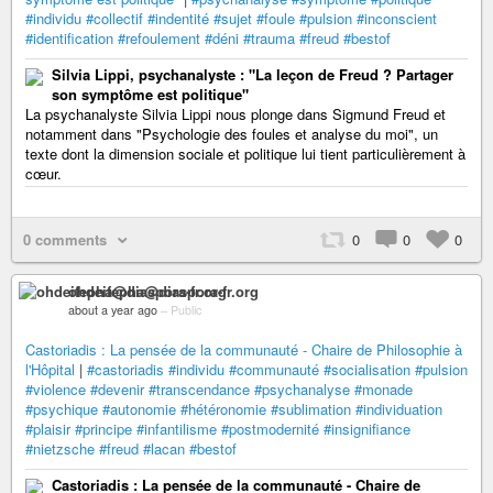
#individu
#collectif
#indentité
#sujet
#foule
#pulsion
#inconscient
#identification
#refoulement
#déni
#trauma
#freud
#bestof
Silvia Lippi, psychanalyste : "La leçon de Freud ? Partager
son symptôme est politique"
La psychanalyste Silvia Lippi nous plonge dans Sigmund Freud et
notamment dans "Psychologie des foules et analyse du moi", un
texte dont la dimension sociale et politique lui tient particulièrement à
cœur.
0 comments
0
0
0
ohdeifepha@diaspora-fr.org
about a year ago
–
Public
Castoriadis : La pensée de la communauté - Chaire de Philosophie à
l'Hôpital
|
#castoriadis
#individu
#communauté
#socialisation
#pulsion
#violence
#devenir
#transcendance
#psychanalyse
#monade
#psychique
#autonomie
#hétéronomie
#sublimation
#individuation
#plaisir
#principe
#infantilisme
#postmodernité
#insignifiance
#nietzsche
#freud
#lacan
#bestof
Castoriadis : La pensée de la communauté - Chaire de