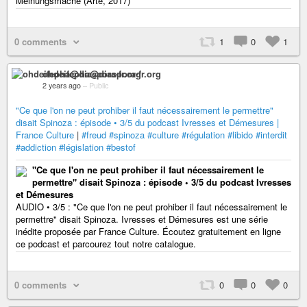
Meinungsmache (Arte, 2017)
0 comments
1
0
1
ohdeifepha@diaspora-fr.org
2 years ago
–
Public
"Ce que l'on ne peut prohiber il faut nécessairement le permettre"
disait Spinoza : épisode • 3/5 du podcast Ivresses et Démesures |
France Culture
|
#freud
#spinoza
#culture
#régulation
#libido
#interdit
#addiction
#législation
#bestof
"Ce que l'on ne peut prohiber il faut nécessairement le
permettre" disait Spinoza : épisode • 3/5 du podcast Ivresses
et Démesures
AUDIO • 3/5 : "Ce que l'on ne peut prohiber il faut nécessairement le
permettre" disait Spinoza. Ivresses et Démesures est une série
inédite proposée par France Culture. Écoutez gratuitement en ligne
ce podcast et parcourez tout notre catalogue.
0 comments
0
0
0