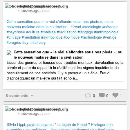
ohdeifepha@diaspora-fr.org
10 months ago
–
Public
Cette sensation que « le réel s’effondre sous nos pieds », ou le
nouveau malaise dans la civilisation
|
#freud
#sociologie
#névrose
#psychose
#culture
#malaise
#civilisation
#langage
#anthropologie
#clivage
#médiation
#symbolique
#politique
#technologie
#vertige
#progrès
#cynthiafleury
Cette sensation que « le réel s’effondre sous nos pieds », ou
le nouveau malaise dans la civilisation
Essor des guerres et hausse des troubles mentaux, dévaluation de la
parole et perte du rapport à la réalité sont les signes inquiétants du
basculement de nos sociétés. Il y a presque un siècle, Freud
diagnostiquait un mal-être qui fait écho à...
0 comments
0
0
1
ohdeifepha@diaspora-fr.org
10 months ago
–
Public
Silvia Lippi, psychanalyste : "La leçon de Freud ? Partager son
symptôme est politique"
|
#psychanalyse
#symptome
#politique