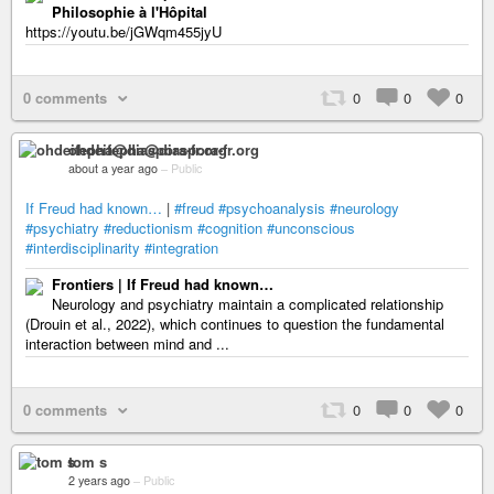
Philosophie à l'Hôpital
https://youtu.be/jGWqm455jyU
0 comments
0
0
0
ohdeifepha@diaspora-fr.org
about a year ago
–
Public
If Freud had known…
|
#freud
#psychoanalysis
#neurology
#psychiatry
#reductionism
#cognition
#unconscious
#interdisciplinarity
#integration
Frontiers | If Freud had known…
Neurology and psychiatry maintain a complicated relationship
(Drouin et al., 2022), which continues to question the fundamental
interaction between mind and ...
0 comments
0
0
0
tom s
2 years ago
–
Public