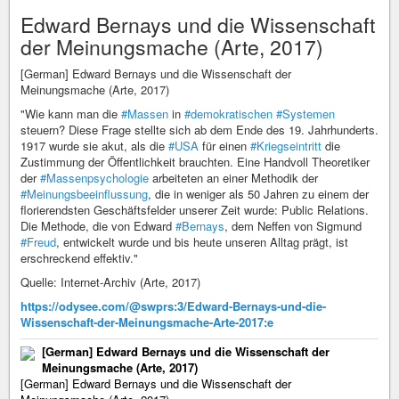
Edward Bernays und die Wissen­schaft
der Meinungs­mache (Arte, 2017)
[German] Edward Bernays und die Wissenschaft der
Meinungsmache (Arte, 2017)
"Wie kann man die
#Massen
in
#demokratischen
#Systemen
steuern? Diese Frage stellte sich ab dem Ende des 19. Jahrhunderts.
1917 wurde sie akut, als die
#USA
für einen
#Kriegseintritt
die
Zustimmung der Öffentlichkeit brauchten. Eine Handvoll Theoretiker
der
#Massenpsychologie
arbeiteten an einer Methodik der
#Meinungsbeeinflussung
, die in weniger als 50 Jahren zu einem der
florierendsten Geschäftsfelder unserer Zeit wurde: Public Relations.
Die Methode, die von Edward
#Bernays
, dem Neffen von Sigmund
#Freud
, entwickelt wurde und bis heute unseren Alltag prägt, ist
erschreckend effektiv."
Quelle: Internet-Archiv (Arte, 2017)
https://odysee.com/@swprs:3/Edward-Bernays-und-die-
Wissenschaft-der-Meinungsmache-Arte-2017:e
[German] Edward Bernays und die Wissen­schaft der
Meinungs­mache (Arte, 2017)
[German] Edward Bernays und die Wissenschaft der