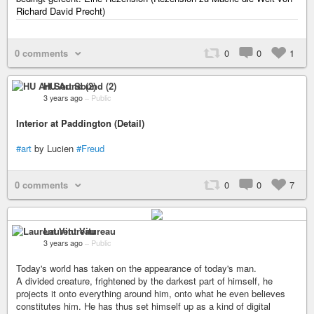
Richard David Precht)
0 comments
0
0
1
HU Art Sound (2)
3 years ago
–
Public
Interior at Paddington (Detail)
#art
by Lucien
#Freud
0 comments
0
0
7
Laurent Vitureau
3 years ago
–
Public
Today's world has taken on the appearance of today's man.
A divided creature, frightened by the darkest part of himself, he
projects it onto everything around him, onto what he even believes
constitutes him. He has thus set himself up as a kind of digital