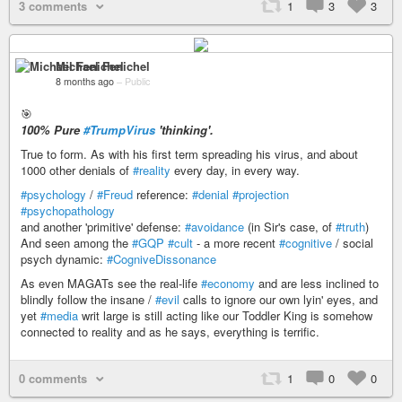
3 comments
1
3
3
Michael Fenichel
8 months ago
–
Public
🎯
100% Pure
#TrumpVirus
'thinking'.
True to form. As with his first term spreading his virus, and about
1000 other denials of
#reality
every day, in every way.
#psychology
/
#Freud
reference:
#denial
#projection
#psychopathology
and another 'primitive' defense:
#avoidance
(in Sir's case, of
#truth
)
And seen among the
#GQP
#cult
- a more recent
#cognitive
/ social
psych dynamic:
#CogniveDissonance
As even MAGATs see the real-life
#economy
and are less inclined to
blindly follow the insane /
#evil
calls to ignore our own lyin' eyes, and
yet
#media
writ large is still acting like our Toddler King is somehow
connected to reality and as he says, everything is terrific.
0 comments
1
0
0