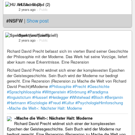
HU Art Sound (2)
2 years ago
–
Public
#NSFW
|
Show post
Spektrum (inoffiziell)
2 years ago
–
Public
Richard David Precht befasst sich im vierten Band seiner Geschichte
der Philosophie mit der Moderne. Das Werk hat seine Vorzüge, liefert
aber kaum neue Erkenntnisse. Eine Rezension
Richard David Precht widmet sich einer der komplexesten Epochen
der Geistesgeschichte. Sein Buch wird der Moderne nur bedingt
gerecht. Eine Rezension (Rezension zu Mache die Welt von Richard
David Precht)#Moderne
#Philosophie
#Precht
#Geschichte
#Sprachphilosophie
#Wittgenstein
#Strömung
#Paradigma
#linguisticturn
#Husserl
#Heidegger
#Whitehead
#Bloch
#Benjamin
#Hartmann
#Soziologie
#Freud
#Kultur
#PsychologieHirnforschung
»Mache die Welt«: Nächster Halt: Moderne
»Mache die Welt«: Nächster Halt: Moderne
Richard David Precht widmet sich einer der komplexesten
Epochen der Geistesgeschichte. Sein Buch wird der Moderne nur
bedingt gerecht. Eine Rezension (Rezension zu Mache die Welt von