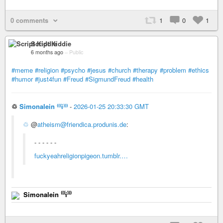
0 comments
1
0
1
Script Kiddie
6 months ago
–
Public
#meme
#religion
#psycho
#jesus
#church
#therapy
#problem
#ethics
#humor
#just4fun
#Freud
#SigmundFreud
#health
♲
Simonalein ⁽⁽⁽i⁾⁾⁾
-
2026-01-25 20:33:30 GMT
♲
@
atheism@friendica.produnis.de
:
- - - - - -
fuckyeahreligionpigeon.tumblr.…
Simonalein ⁽⁽⁽i⁾⁾⁾