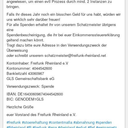
angewiesen, um einen evtl Prozess durch mind. 2 Instanzen zu
bringen.
Falls ihr dieses Jahr noch ein bisschen Geld für uns habt, würden wir
uns wirklich sehr darüber freuen!
Für alle Spenden erhaltet ihr von unserem Schatzmeister übrigens
eine
Spendenbescheinigung, die ihr bei euer Einkommenssteuererklärung
geltend machen könnt.
Tragt dazu bitte eure Adresse in den Verwendungszweck der
Überweisung
oder
schreibt unserem schatzmeister@freifunk-rheinland.net
Kontoinhaber: Freifunk Rheinland e.V
Kontonummer: 4044542600
Bankleitzahl 43060967
GLS Gemeinschaftsbank eG
Verwendungszweck: Spende
IBAN: DE16430609674044542600
BIC: GENODEM1GLS
Herzliche Grüße
euer Vorstand des Freifunk Rheinland e.V.
#freifunk
#stoererhaftung
#contentmafia
#abmahnung
#spenden
#ffrheinland
#ffj
#freifunk
#jena
#rheinland
#erfurt
#ffef
#weimarnetz