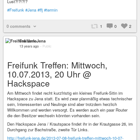
Lust?!?!?!?
#Freifunk
#Jena
#ffj
#termin
0 comments
1
0
2
Freifunk Jena
13 years ago
–
Public
Freifunk Treffen: Mittwoch,
10.07.2013, 20 Uhr @
Hackspace
Am Mittwoch findet recht kurzfristig ein kleines Freifunk-Sitin im
Hackspace zu Jena statt. Es wird zwar planmäßig etwas technischer
sein, Interessenten und Neulinge sind aber trotzdem herzlich
Willkommen und werden versorgt. Es werden auch ein paar Router
die den Besitzer wechseln könnten vorhanden sein.
Den Hackspace Jena / Krautspace findet ihr in der Krautgasse 26, im
Durchgang zur Bachstraße, zweite Tür Links.
http://freifunk-jena.de/2013-07-08-freifunk-treffen-mittwoch-10-07-