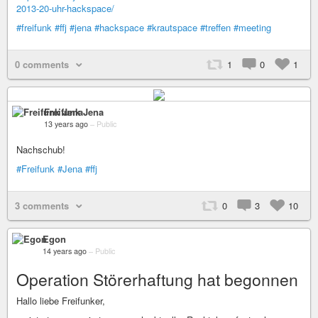
2013-20-uhr-hackspace/
#freifunk
#ffj
#jena
#hackspace
#krautspace
#treffen
#meeting
0 comments
1
0
1
Freifunk Jena
13 years ago
–
Public
Nachschub!
#Freifunk
#Jena
#ffj
3 comments
0
3
10
Egon
14 years ago
–
Public
Operation Störerhaftung hat begonnen
Hallo liebe Freifunker,