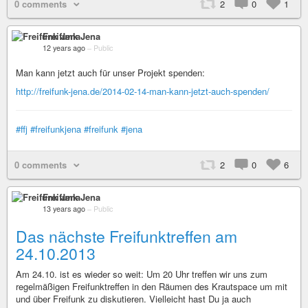
0 comments
2
0
1
Freifunk Jena
12 years ago
–
Public
Man kann jetzt auch für unser Projekt spenden:
http://freifunk-jena.de/2014-02-14-man-kann-jetzt-auch-spenden/
#ffj
#freifunkjena
#freifunk
#jena
0 comments
2
0
6
Freifunk Jena
13 years ago
–
Public
Das nächste Freifunktreffen am
24.10.2013
Am 24.10. ist es wieder so weit: Um 20 Uhr treffen wir uns zum
regelmäßigen Freifunktreffen in den Räumen des Krautspace um mit
und über Freifunk zu diskutieren. Vielleicht hast Du ja auch