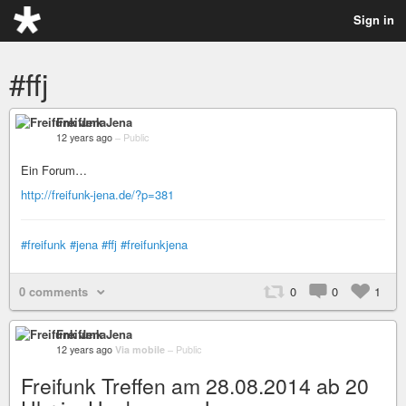
Sign in
#ffj
Freifunk Jena
12 years ago
–
Public
Ein Forum…
http://freifunk-jena.de/?p=381
#freifunk
#jena
#ffj
#freifunkjena
0 comments
0
0
1
Freifunk Jena
12 years ago
Via mobile
–
Public
Freifunk Treffen am 28.08.2014 ab 20