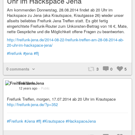
Uhr im Hackspace Jena
Am kommenden Donnerstag, 28.08.2014 findet ab 20 Uhr im
Hackspace zu Jena (aka Krautspace, Krautgasse 26) wieder unser
allseits beliebtes Freifunk Jena Treffen statt. Es gibt fertig
eingerichtete Freifunk-Router zum Unkonsten-Beitrag von 16 €, Mate,
nette Gespräche und die Möglichkeit offene Fragen zu beantworten.
http://freifunk-jena.de/2014-08-22-freifunk-treffen-am-28-08-2014-ab-
20-uhr-im-hackspace-jena/
#freifunk
#jena
#ffj
0 comments
3
0
5
Freifunk Jena
12 years ago
–
Public
Freifunk Treffen, morgen, 17.07.2014 ab 20 Uhr im Krautspace
http://freifunk-jena.de/?p=352
#Freifunk
#Jena
#ffj
#Krautspace
#HackspaceJena