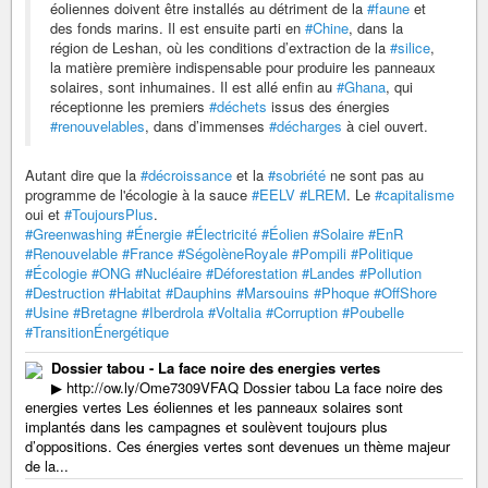
éoliennes doivent être installés au détriment de la
#faune
et
des fonds marins. Il est ensuite parti en
#Chine
, dans la
région de Leshan, où les conditions d’extraction de la
#silice
,
la matière première indispensable pour produire les panneaux
solaires, sont inhumaines. Il est allé enfin au
#Ghana
, qui
réceptionne les premiers
#déchets
issus des énergies
#renouvelables
, dans d’immenses
#décharges
à ciel ouvert.
Autant dire que la
#décroissance
et la
#sobriété
ne sont pas au
programme de l'écologie à la sauce
#EELV
#LREM
. Le
#capitalisme
oui et
#ToujoursPlus
.
#Greenwashing
#Énergie
#Électricité
#Éolien
#Solaire
#EnR
#Renouvelable
#France
#SégolèneRoyale
#Pompili
#Politique
#Écologie
#ONG
#Nucléaire
#Déforestation
#Landes
#Pollution
#Destruction
#Habitat
#Dauphins
#Marsouins
#Phoque
#OffShore
#Usine
#Bretagne
#Iberdrola
#Voltalia
#Corruption
#Poubelle
#TransitionÉnergétique
Dossier tabou - La face noire des energies vertes
▶ http://ow.ly/Ome7309VFAQ Dossier tabou La face noire des
energies vertes Les éoliennes et les panneaux solaires sont
implantés dans les campagnes et soulèvent toujours plus
d’oppositions. Ces énergies vertes sont devenues un thème majeur
de la...