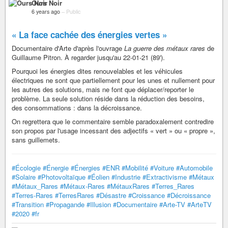
Ours Noir
6 years ago
–
Public
« La face cachée des énergies vertes »
Documentaire d'Arte d'après l'ouvrage
La guerre des métaux rares
de
Guillaume Pitron. À regarder jusqu'au 22-01-21 (89').
Pourquoi les énergies dites renouvelables et les véhicules
électriques ne sont que partiellement pour les unes et nullement pour
les autres des solutions, mais ne font que déplacer/reporter le
problème. La seule solution réside dans la réduction des besoins,
des consommations : dans la décroissance.
On regrettera que le commentaire semble paradoxalement contredire
son propos par l'usage incessant des adjectifs « vert » ou « propre »,
sans guillemets.
#Écologie
#Énergie
#Énergies
#ENR
#Mobilité
#Voiture
#Automobile
#Solaire
#Photovoltaïque
#Éolien
#Industrie
#Extractivisme
#Métaux
#Métaux_Rares
#Métaux-Rares
#MétauxRares
#Terres_Rares
#Terres-Rares
#TerresRares
#Désastre
#Croissance
#Décroissance
#Transition
#Propagande
#Illusion
#Documentaire
#Arte-TV
#ArteTV
#2020
#fr