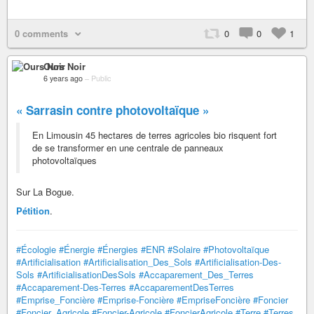
0 comments
0
0
1
Ours Noir
6 years ago
–
Public
« Sarrasin contre photovoltaïque »
En Limousin 45 hectares de terres agricoles bio risquent fort
de se transformer en une centrale de panneaux
photovoltaïques
Sur La Bogue.
Pétition
.
#Écologie
#Énergie
#Énergies
#ENR
#Solaire
#Photovoltaïque
#Artificialisation
#Artificialisation_Des_Sols
#Artificialisation-Des-
Sols
#ArtificialisationDesSols
#Accaparement_Des_Terres
#Accaparement-Des-Terres
#AccaparementDesTerres
#Emprise_Foncière
#Emprise-Foncière
#EmpriseFoncière
#Foncier
#Foncier_Agricole
#Foncier-Agricole
#FoncierAgricole
#Terre
#Terres