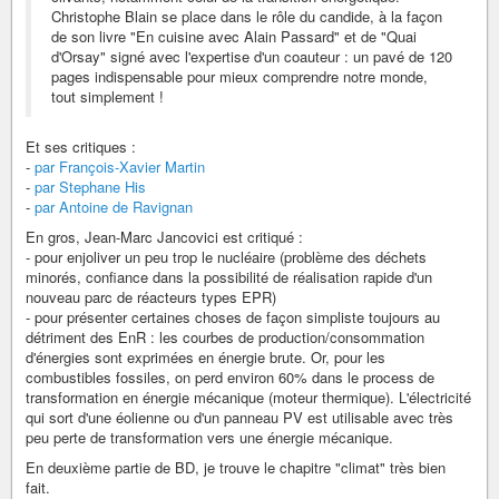
Christophe Blain se place dans le rôle du candide, à la façon
de son livre "En cuisine avec Alain Passard" et de "Quai
d'Orsay" signé avec l'expertise d'un coauteur : un pavé de 120
pages indispensable pour mieux comprendre notre monde,
tout simplement !
Et ses critiques :
-
par François-Xavier Martin
-
par Stephane His
-
par Antoine de Ravignan
En gros, Jean-Marc Jancovici est critiqué :
- pour enjoliver un peu trop le nucléaire (problème des déchets
minorés, confiance dans la possibilité de réalisation rapide d'un
nouveau parc de réacteurs types EPR)
- pour présenter certaines choses de façon simpliste toujours au
détriment des EnR : les courbes de production/consommation
d'énergies sont exprimées en énergie brute. Or, pour les
combustibles fossiles, on perd environ 60% dans le process de
transformation en énergie mécanique (moteur thermique). L'électricité
qui sort d'une éolienne ou d'un panneau PV est utilisable avec très
peu perte de transformation vers une énergie mécanique.
En deuxième partie de BD, je trouve le chapitre "climat" très bien
fait.