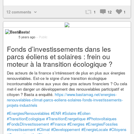
12 comments
1
12
1
Basta!
5 years ago
–
Public
Fonds d’investissements dans les
parcs éoliens et solaires : frein ou
moteur à la transition écologique ?
Des acteurs de la finance s’intéressent de plus en plus aux énergies
renouvelables. Est-ce le signe d’une transition écologique
incontournable même aux yeux des gros acteurs financiers ? Ou cela
met-il en danger un développement des renouvelables participatif et
citoyen ? Basta a enquêté.
https://www.bastamag.net/energies-
renouvelables-climat-parcs-eoliens-solaires-fonds-investissements-
projets-industriels
#EnergiesRenouvelables
#ENR
#Solaire
#Eolien
#TransitionEcologique
#TransitionEnergetique
#Photovoltaiques
#FondsDInvestissement
#Finance
#Energies
#EnergiesFossiles
#Investissement
#Climat
#Developpement
#EnergieLocale
#Citoyens