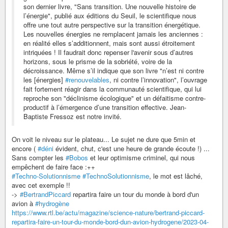
son dernier livre, "Sans transition. Une nouvelle histoire de
l’énergie", publié aux éditions du Seuil, le scientifique nous
offre une tout autre perspective sur la transition énergétique.
Les nouvelles énergies ne remplacent jamais les anciennes :
en réalité elles s’additionnent, mais sont aussi étroitement
intriquées ! Il faudrait donc repenser l'avenir sous d’autres
horizons, sous le prisme de la sobriété, voire de la
décroissance. Même s’il indique que son livre "n’est ni contre
les [énergies]
#renouvelables
, ni contre l’innovation", l’ouvrage
fait fortement réagir dans la communauté scientifique, qui lui
reproche son "déclinisme écologique" et un défaitisme contre-
productif à l’émergence d’une transition effective. Jean-
Baptiste Fressoz est notre invité.
On voit le niveau sur le plateau... Le sujet ne dure que 5min et
encore (
#déni
évident, chut, c'est une heure de grande écoute !) ...
Sans compter les
#Bobos
et leur optimisme criminel, qui nous
empêchent de faire face :++
#Techno-Solutionnisme
#TechnoSolutionnisme
, le mot est lâché,
avec cet exemple !!
->
#BertrandPiccard
repartira faire un tour du monde à bord d'un
avion à
#hydrogène
https://www.rtl.be/actu/magazine/science-nature/bertrand-piccard-
repartira-faire-un-tour-du-monde-bord-dun-avion-hydrogene/2023-04-