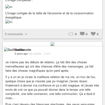
L'image corrigée de la taille de l'économie et de la consommation
énergétique:
0 comments
0
0
0
Guillemette
3 years ago
Via mobile
–
Public
Je n'aime pas les débuts de relation, ça fait dire des choses
merveilleuses qui ont des chances d'être des mensonges, ça fait
faire des choses magnifiques qu'on perd après.
Il y a un an je vivais la meilleure relation de ma vie, un truc de fou,
quelque chose que je n'aurais pas pu imaginer, j'avais réussi
finalement à donner ma confiance et ça a été magique, et j'avais très
envie de voir ce que ça pouvait donner dans le temps une telle
complicité, une telle connexion, une telle communion. Ça a duré 6
mois...
Puis c'est devenu des blessures réactivées, des peurs ressurgies,