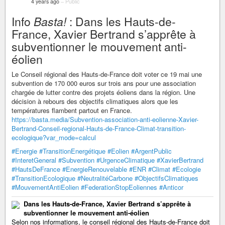
4 years ago
–
Public
Info
Basta!
: Dans les Hauts-de-
France, Xavier Bertrand s’apprête à
subventionner le mouvement anti-
éolien
Le Conseil régional des Hauts-de-France doit voter ce 19 mai une
subvention de 170 000 euros sur trois ans pour une association
chargée de lutter contre des projets éoliens dans la région. Une
décision à rebours des objectifs climatiques alors que les
températures flambent partout en France.
https://basta.media/Subvention-association-anti-eolienne-Xavier-
Bertrand-Conseil-regional-Hauts-de-France-Climat-transition-
ecologique?var_mode=calcul
#Energie
#TransitionEnergétique
#Eolien
#ArgentPublic
#InteretGeneral
#Subvention
#UrgenceClimatique
#XavierBertrand
#HautsDeFrance
#EnergieRenouvelable
#ENR
#Climat
#Ecologie
#TransitionEcologique
#NeutralitéCarbone
#ObjectifsClimatiques
#MouvementAntiEolien
#FederationStopEoliennes
#Anticor
Dans les Hauts-de-France, Xavier Bertrand s’apprête à
subventionner le mouvement anti-éolien
Selon nos informations, le conseil régional des Hauts-de-France doit