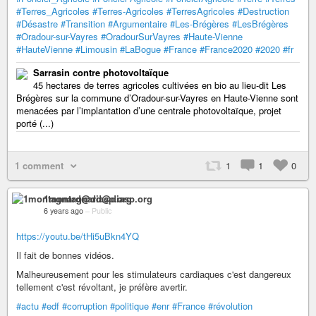
#Terres_Agricoles
#Terres-Agricoles
#TerresAgricoles
#Destruction
#Désastre
#Transition
#Argumentaire
#Les-Brégères
#LesBrégères
#Oradour-sur-Vayres
#OradourSurVayres
#Haute-Vienne
#HauteVienne
#Limousin
#LaBogue
#France
#France2020
#2020
#fr
Sarrasin contre photovoltaïque
45 hectares de terres agricoles cultivées en bio au lieu-dit Les
Brégères sur la commune d’Oradour-sur-Vayres en Haute-Vienne sont
menacées par l’implantation d’une centrale photovoltaïque, projet
porté (...)
1 comment
1
1
0
1montagnard@diasp.org
6 years ago
–
Public
https://youtu.be/tHi5uBkn4YQ
Il fait de bonnes vidéos.
Malheureusement pour les stimulateurs cardiaques c'est dangereux
tellement c'est révoltant, je préfère avertir.
#actu
#edf
#corruption
#politique
#enr
#France
#révolution