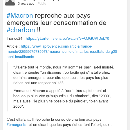
3 years ago
–
Public
#Macron
reproche aux pays
émergents leur consommation de
#charbon
!!
France24 :
https://yt.artemislena.eu/watch?v=OJGUVtDok70
Article :
https://www.laprovence.com/article/france-
monde/22955675785973/macron-sur-le-climat-les-resultats-du-g20-
sont-insuffisants
"J'alerte tout le monde, nous n'y sommes pas", a-t-il insisté,
disant entendre "un discours trop facile qui s'installe chez
certains émergents pour dire que seuls les pays les plus
riches ont une responsabilité".
Emmanuel Macron a appelé à "sortir très rapidement et
beaucoup plus vite qu'aujourd'hui du charbon", dès "2030",
mais aussi "le plus vite possible du pétrole", "bien avant
2050".
C'est effarant.. Il reproche la conso de charbon aux pays
#émergents
, et en disant que les pays riches font l'effort, eux..