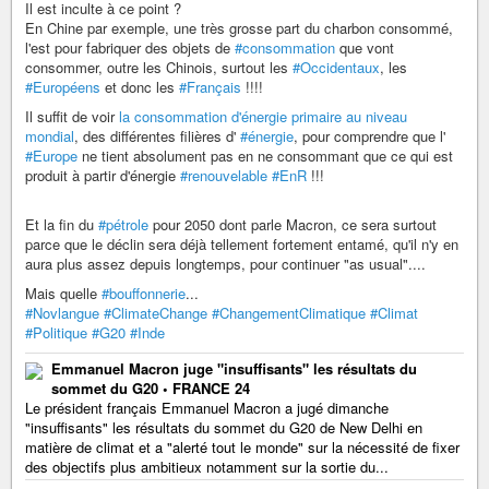
Il est inculte à ce point ?
En Chine par exemple, une très grosse part du charbon consommé,
l'est pour fabriquer des objets de
#consommation
que vont
consommer, outre les Chinois, surtout les
#Occidentaux
, les
#Européens
et donc les
#Français
!!!!
Il suffit de voir
la consommation d'énergie primaire au niveau
mondial
, des différentes filières d'
#énergie
, pour comprendre que l'
#Europe
ne tient absolument pas en ne consommant que ce qui est
produit à partir d'énergie
#renouvelable
#EnR
!!!
Et la fin du
#pétrole
pour 2050 dont parle Macron, ce sera surtout
parce que le déclin sera déjà tellement fortement entamé, qu'il n'y en
aura plus assez depuis longtemps, pour continuer "as usual"....
Mais quelle
#bouffonnerie
...
#Novlangue
#ClimateChange
#ChangementClimatique
#Climat
#Politique
#G20
#Inde
Emmanuel Macron juge "insuffisants" les résultats du
sommet du G20 • FRANCE 24
Le président français Emmanuel Macron a jugé dimanche
"insuffisants" les résultats du sommet du G20 de New Delhi en
matière de climat et a "alerté tout le monde" sur la nécessité de fixer
des objectifs plus ambitieux notamment sur la sortie du...