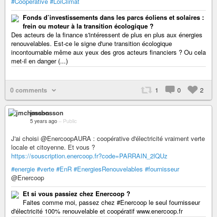
#Cooperative
#LoiClimat
Fonds d’investissements dans les parcs éoliens et solaires :
frein ou moteur à la transition écologique ?
Des acteurs de la finance s'intéressent de plus en plus aux énergies
renouvelables. Est-ce le signe d'une transition écologique
incontournable même aux yeux des gros acteurs financiers ? Ou cela
met-il en danger (...)
0 comments
1
0
2
jmchosson
5 years ago
–
Public
J'ai choisi @EnercoopAURA : coopérative d'électricité vraiment verte
locale et citoyenne. Et vous ?
https://souscription.enercoop.fr?code=PARRAIN_2lQUz
#energie
#verte
#EnR
#EnergiesRenouvelables
#fournisseur
@Enercoop
Et si vous passiez chez Enercoop ?
Faites comme moi, passez chez #Enercoop le seul fournisseur
d'électricité 100% renouvelable et coopératif www.enercoop.fr