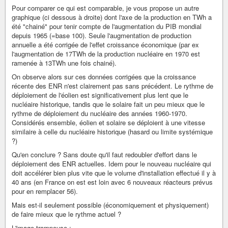
Pour comparer ce qui est comparable, je vous propose un autre
graphique (ci dessous à droite) dont l'axe de la production en TWh a
été "chainé" pour tenir compte de l'augmentation du PIB mondial
depuis 1965 (=base 100). Seule l'augmentation de production
annuelle a été corrigée de l'effet croissance économique (par ex
l'augmentation de 17TWh de la production nucléaire en 1970 est
ramenée à 13TWh une fois chainé).
On observe alors sur ces données corrigées que la croissance
récente des ENR n'est clairement pas sans précédent. Le rythme de
déploiement de l'éolien est significativement plus lent que le
nucléaire historique, tandis que le solaire fait un peu mieux que le
rythme de déploiement du nucléaire des années 1960-1970.
Considérés ensemble, éolien et solaire se déploient à une vitesse
similaire à celle du nucléaire historique (hasard ou limite systémique
?)
Qu'en conclure ? Sans doute qu'il faut redoubler d'effort dans le
déploiement des ENR actuelles. Idem pour le nouveau nucléaire qui
doit accélérer bien plus vite que le volume d'installation effectué il y à
40 ans (en France on est est loin avec 6 nouveaux réacteurs prévus
pour en remplacer 56).
Mais est-il seulement possible (économiquement et physiquement)
de faire mieux que le rythme actuel ?
L'image trompeuse :