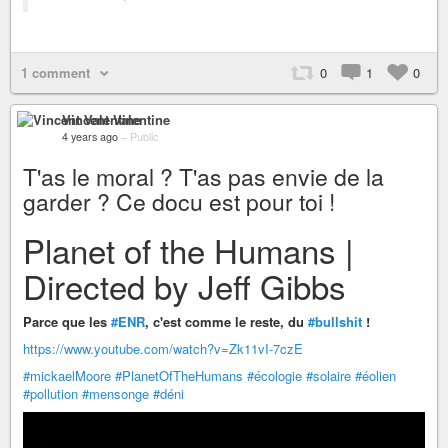
1 comment
0
1
0
Vincent Valentine
4 years ago
–
Public
T'as le moral ? T'as pas envie de la
garder ? Ce docu est pour toi !
Planet of the Humans |
Directed by Jeff Gibbs
Parce que les
#ENR
, c'est comme le reste, du
#bullshit
!
https://www.youtube.com/watch?v=Zk11vI-7czE
#mickaelMoore
#PlanetOfTheHumans
#écologie
#solaire
#éolien
#pollution
#mensonge
#déni