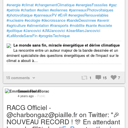
#energie
#climat
#changementClimatique
#energiesFosssiles
#gaz
#petrole
#charbon
#eolien
#eoliennes
#panneauxPhotovoltaiques
#photovoltaique
#panneauxPV
#EnR
#energiesRenouvelables
#nucleaire
#ecologie
#decroissance
#bandeDessinnee
#avenir
#agriculture
#alimentation
#transports
#mobilite
#sante
#societe
#politique
#Jancovici
#JMJancovici
#JeanMarcJancovici
#LeMondeSansFin
#progrèsTechnique
Le monde sans fin, miracle énergétique et dérive climatique
La rencontre entre un auteur majeur de la bande dessinée et un
éminent spécialiste des questions énergétiques et de l'impact sur le
climat a abouti à…
15 comments
1
15
7
Emmanuel Florac
4 years ago
–
Public
RACG Officiel -
@charbongaz@piaille.fr on Twitter: "🎉
NOUVEAU RECORD ! 🎊 En attendant