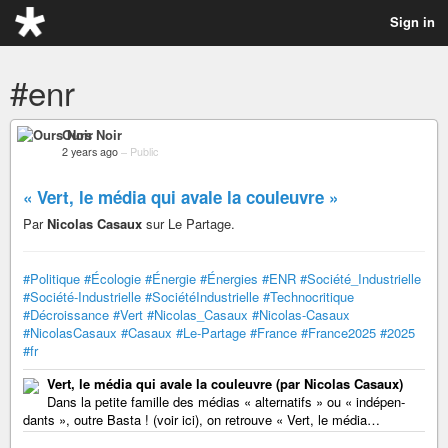
Sign in
#enr
Ours Noir
2 years ago
–
Public
« Vert, le média qui avale la couleuvre »
Par
Nicolas Casaux
sur Le Partage.
#Politique
#Écologie
#Énergie
#Énergies
#ENR
#Société_Industrielle
#Société-Industrielle
#SociétéIndustrielle
#Technocritique
#Décroissance
#Vert
#Nicolas_Casaux
#Nicolas-Casaux
#NicolasCasaux
#Casaux
#Le-Partage
#France
#France2025
#2025
#fr
Vert, le média qui avale la couleuvre (par Nicolas Casaux)
Dans la petite famille des médias « alter­na­tifs » ou « indé­pen­
dants », outre Bas­ta ! (voir ici), on retrouve « Vert, le média…