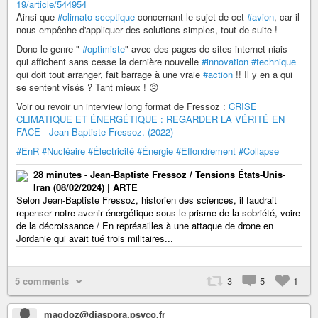
19/article/544954
Ainsi que
#climato-sceptique
concernant le sujet de cet
#avion
, car il
nous empêche d'appliquer des solutions simples, tout de suite !
Donc le genre "
#optimiste
" avec des pages de sites internet niais
qui affichent sans cesse la dernière nouvelle
#innovation
#technique
qui doit tout arranger, fait barrage à une vraie
#action
!! Il y en a qui
se sentent visés ? Tant mieux ! 😠
Voir ou revoir un interview long format de Fressoz :
CRISE
CLIMATIQUE ET ÉNERGÉTIQUE : REGARDER LA VÉRITÉ EN
FACE - Jean-Baptiste Fressoz. (2022)
#EnR
#Nucléaire
#Électricité
#Énergie
#Effondrement
#Collapse
28 minutes - Jean-Baptiste Fressoz / Tensions États-Unis-
Iran (08/02/2024) | ARTE
Selon Jean-Baptiste Fressoz, historien des sciences, il faudrait
repenser notre avenir énergétique sous le prisme de la sobriété, voire
de la décroissance / En représailles à une attaque de drone en
Jordanie qui avait tué trois militaires...
5 comments
3
5
1
magdoz@diaspora.psyco.fr