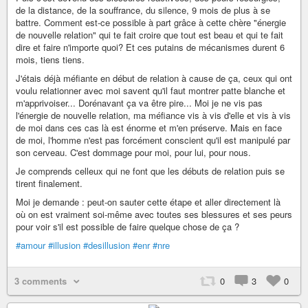
de la distance, de la souffrance, du silence, 9 mois de plus à se
battre. Comment est-ce possible à part grâce à cette chère "énergie
de nouvelle relation" qui te fait croire que tout est beau et qui te fait
dire et faire n'importe quoi? Et ces putains de mécanismes durent 6
mois, tiens tiens.
J'étais déjà méfiante en début de relation à cause de ça, ceux qui ont
voulu relationner avec moi savent qu'il faut montrer patte blanche et
m'apprivoiser... Dorénavant ça va être pire... Moi je ne vis pas
l'énergie de nouvelle relation, ma méfiance vis à vis d'elle et vis à vis
de moi dans ces cas là est énorme et m'en préserve. Mais en face
de moi, l'homme n'est pas forcément conscient qu'il est manipulé par
son cerveau. C'est dommage pour moi, pour lui, pour nous.
Je comprends celleux qui ne font que les débuts de relation puis se
tirent finalement.
Moi je demande : peut-on sauter cette étape et aller directement là
où on est vraiment soi-même avec toutes ses blessures et ses peurs
pour voir s'il est possible de faire quelque chose de ça ?
#amour
#illusion
#desillusion
#enr
#nre
3 comments
0
3
0