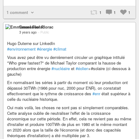
1 comment
1
1
1
Emmanuel Florac
3 years ago
–
Public
Hugo Duterne sur LinkedIn
#environnement
#énergie
#climat
Vous avez peut être vu dernièrement circuler un graphique intitulé
"Who grew fastest?" de Michael Taylor comparant la hausse de
production entre énergie
#nucléaire
et
#éolien
+#solaire (ci dessous à
gauche)
En normalisant les séries à partir du moment où leur production ont
dépassé 30TWh (1966 pour nuc, 2000 pour ENR), on constatait
effectivement que le rythme de croissance des
#enr
était supérieur à
celle du nucléaire historique.
Oui mais voilà, les choses ne sont pas si simplement comparables.
Cette analyse oublie de neutraliser l'effet de la croissance
économique sur cette période. En effet, cela ne revient pas au même
d'installer et produire 100TWh de plus en 1980 et le même montant
en 2020 alors que la taille de l'économie (et donc des capacités
théoriques d'installation) a été multipliée par 3.