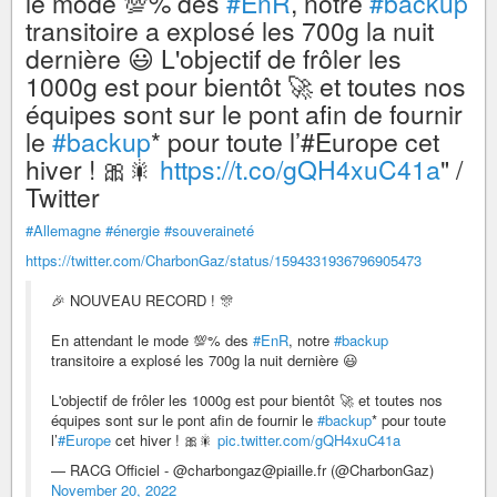
le mode 💯% des
#EnR
, notre
#backup
transitoire a explosé les 700g la nuit
dernière 😃 L'objectif de frôler les
1000g est pour bientôt 🚀 et toutes nos
équipes sont sur le pont afin de fournir
le
#backup
* pour toute l’#Europe cet
hiver ! 🎀🎇
https://t.co/gQH4xuC41a
" /
Twitter
#Allemagne
#énergie
#souveraineté
https://twitter.com/CharbonGaz/status/1594331936796905473
🎉 NOUVEAU RECORD ! 🎊
En attendant le mode 💯% des
#EnR
, notre
#backup
transitoire a explosé les 700g la nuit dernière 😃
L'objectif de frôler les 1000g est pour bientôt 🚀 et toutes nos
équipes sont sur le pont afin de fournir le
#backup
* pour toute
l’
#Europe
cet hiver ! 🎀🎇
pic.twitter.com/gQH4xuC41a
— RACG Officiel - @charbongaz@piaille.fr (@CharbonGaz)
November 20, 2022