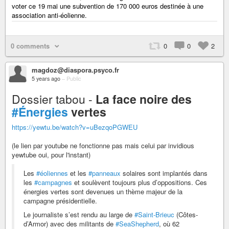
voter ce 19 mai une subvention de 170 000 euros destinée à une
association anti-éolienne.
0 comments
0
0
2
magdoz@diaspora.psyco.fr
5 years ago
–
Public
Dossier tabou -
La face noire des
#Énergies
vertes
https://yewtu.be/watch?v=uBezqoPGWEU
(le lien par youtube ne fonctionne pas mais celui par invidious
yewtube oui, pour l'instant)
Les
#éoliennes
et les
#panneaux
solaires sont implantés dans
les
#campagnes
et soulèvent toujours plus d’oppositions. Ces
énergies vertes sont devenues un thème majeur de la
campagne présidentielle.
Le journaliste s’est rendu au large de
#Saint-Brieuc
(Côtes-
d’Armor) avec des militants de
#SeaShepherd
, où 62