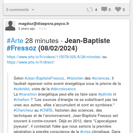
0 comments
4
0
3
magdoz@diaspora.psyco.fr
2 years ago
–
Public
#Arte
28 minutes -
Jean-Baptiste
#Fressoz
(08/02/2024)
https://www.arte.tv/fr/videos/115078-025-A/28-minutes/
ou
https://www.arte.tv/fr/direct/
Selon
#Jean-BaptisteFressoz
,
#historien
des
#sciences
, il
faudrait repenser notre avenir énergétique sous le prisme de la
#sobriété
, voire de la
#décroissance
La
#transition
énergétique peut-elle se faire sans
#pétrole
ni
#charbon
? "Les sources d’énergie ne se substituent pas les
unes aux autres, elles s’accumulent et sont en symbiose."
#Chercheur
au
#CNRS
, historien des sciences, des
techniques et de l’environnement, Jean-Baptiste Fressoz est
souvent à contre-courant. Déjà en 2012, dans "L’apocalypse
joyeuse", il contestait l'idée que nous serions la première
génération à prendre conscience de la
#crise
climatique. Dans