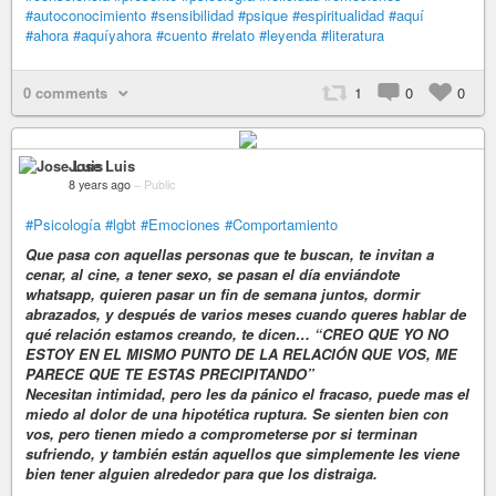
#autoconocimiento
#sensibilidad
#psique
#espiritualidad
#aquí
#ahora
#aquíyahora
#cuento
#relato
#leyenda
#literatura
0 comments
1
0
0
Jose Luis
8 years ago
–
Public
#Psicología
#lgbt
#Emociones
#Comportamiento
Que pasa con aquellas personas que te buscan, te invitan a
cenar, al cine, a tener sexo, se pasan el día enviándote
whatsapp, quieren pasar un fin de semana juntos, dormir
abrazados, y después de varios meses cuando queres hablar de
qué relación estamos creando, te dicen… “CREO QUE YO NO
ESTOY EN EL MISMO PUNTO DE LA RELACIÓN QUE VOS, ME
PARECE QUE TE ESTAS PRECIPITANDO”
Necesitan intimidad, pero les da pánico el fracaso, puede mas el
miedo al dolor de una hipotética ruptura. Se sienten bien con
vos, pero tienen miedo a comprometerse por si terminan
sufriendo, y también están aquellos que simplemente les viene
bien tener alguien alrededor para que los distraiga.