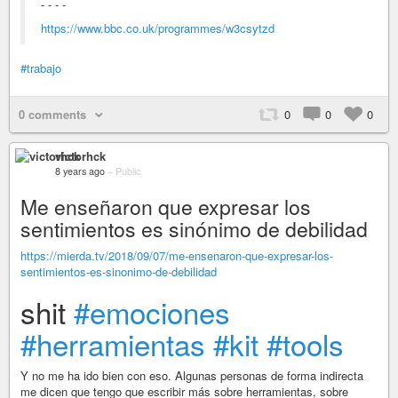
- - - -
https://www.bbc.co.uk/programmes/w3csytzd
#trabajo
0 comments
0
0
0
victorhck
8 years ago
–
Public
Me enseñaron que expresar los
sentimientos es sinónimo de debilidad
https://mierda.tv/2018/09/07/me-ensenaron-que-expresar-los-
sentimientos-es-sinonimo-de-debilidad
shit
#emociones
#herramientas
#kit
#tools
Y no me ha ido bien con eso. Algunas personas de forma indirecta
me dicen que tengo que escribir más sobre herramientas, sobre