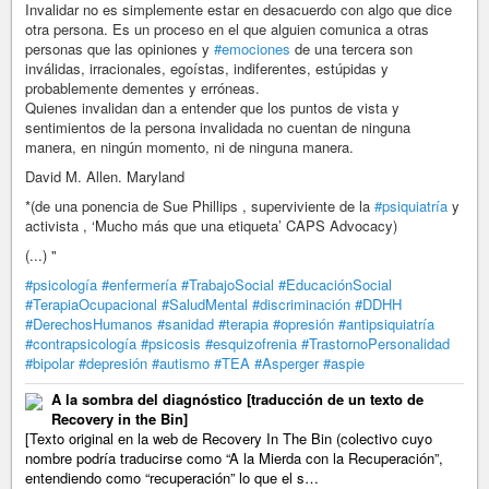
Invalidar no es simplemente estar en desacuerdo con algo que dice
otra persona. Es un proceso en el que alguien comunica a otras
personas que las opiniones y
#emociones
de una tercera son
inválidas, irracionales, egoístas, indiferentes, estúpidas y
probablemente dementes y erróneas.
Quienes invalidan dan a entender que los puntos de vista y
sentimientos de la persona invalidada no cuentan de ninguna
manera, en ningún momento, ni de ninguna manera.
David M. Allen. Maryland
*(de una ponencia de Sue Phillips , superviviente de la
#psiquiatría
y
activista , ‘Mucho más que una etiqueta’ CAPS Advocacy)
(...) "
#psicología
#enfermería
#TrabajoSocial
#EducaciónSocial
#TerapiaOcupacional
#SaludMental
#discriminación
#DDHH
#DerechosHumanos
#sanidad
#terapia
#opresión
#antipsiquiatría
#contrapsicología
#psicosis
#esquizofrenia
#TrastornoPersonalidad
#bipolar
#depresión
#autismo
#TEA
#Asperger
#aspie
A la sombra del diagnóstico [traducción de un texto de
Recovery in the Bin]
[Texto original en la web de Recovery In The Bin (colectivo cuyo
nombre podría traducirse como “A la Mierda con la Recuperación”,
entendiendo como “recuperación” lo que el s…