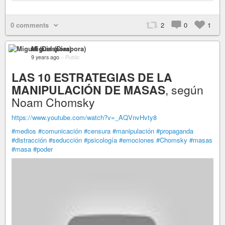
0 comments
2
0
1
Miguel (Diaspora)
9 years ago
–
Public
LAS 10 ESTRATEGIAS DE LA
MANIPULACIÓN DE MASAS
, según
Noam Chomsky
https://www.youtube.com/watch?v=_AQVnvHvty8
#medios
#comunicación
#censura
#manipulación
#propaganda
#distracción
#seducción
#psicología
#emociones
#Chomsky
#masas
#masa
#poder