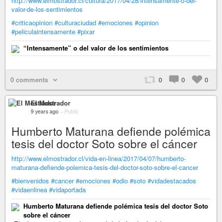
http://www.elmostrador.cl/cultura/2017/04/28/intensamente-o-del-
valor-de-los-sentimientos
#criticaopinion
#culturaciudad
#emociones
#opinion
#peliculaintensamente
#pixar
“Intensamente” o del valor de los sentimientos
0 comments
0
0
0
El Mostrador
9 years ago
–
Public
Humberto Maturana defiende polémica
tesis del doctor Soto sobre el cáncer
http://www.elmostrador.cl/vida-en-linea/2017/04/07/humberto-
maturana-defiende-polemica-tesis-del-doctor-soto-sobre-el-cancer
#bienvenidos
#cancer
#emociones
#odio
#soto
#vidadestacados
#vidaenlinea
#vidaportada
Humberto Maturana defiende polémica tesis del doctor Soto
sobre el cáncer