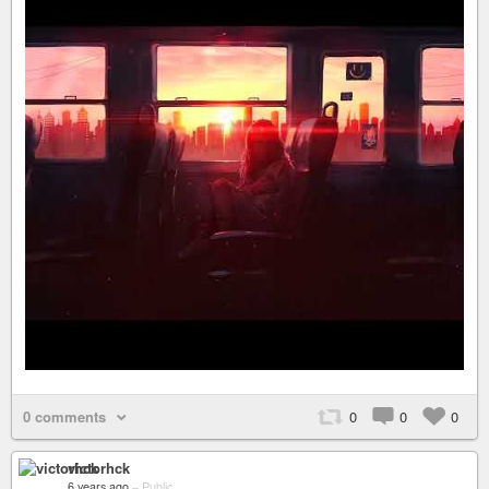
0 comments
0
0
0
victorhck
6 years ago
–
Public