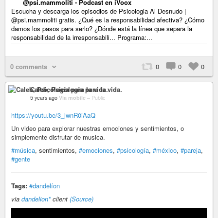
@psi.mammoliti - Podcast en iVoox
Escucha y descarga los episodios de Psicologia Al Desnudo |
@psi.mammoliti gratis. ¿Qué es la responsabilidad afectiva? ¿Cómo
damos los pasos para serlo? ¿Dónde está la línea que separa la
responsabilidad de la irresponsabili... Programa:...
0 comments
0
0
0
Caleb, Psicología para la vida.
5 years ago
Via mobile
–
Public
https://youtu.be/3_lwnR0iAaQ
Un video para explorar nuestras emociones y sentimientos, o
simplemente disfrutar de musica.
#música
, sentimientos,
#emociones
,
#psicología
,
#méxico
,
#pareja
,
#gente
Tags:
#dandelíon
via
dandelion*
client
(Source)