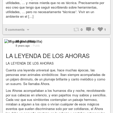
utilidades, … y menos mierda que no es técnica. Precisamente por
eso creo que tengo que seguir escribiendo sobre herramientas,
utilidades, … pero no necesariamente “técnicas”. Vivir en un
ambiente en el […]
0 comments
0
0
1
Miguel (Hubzilla)
8 years ago
–
Public
LA LEYENDA DE LOS AHORAS
LA LEYENDA DE LOS AHORAS
Cuenta una leyenda universal que, hace muchas épocas, las
personas eran animales simbióticos: Iban siempre acompañadas de
un pájaro diminuto, de un plumaje brillante y canto melódico y como
un susurro. Se llamaba Ahora.
Los Ahoras acompañaban a los humanos día y noche, revoloteando
por sus cabezas en silencio, y eran pajaritos muy sabios y sencillos.
Cada vez que sus simbiontes contemplan un paisaje hermoso,
miraban a alguien a los ojos o vivían cualquier de esos mágicos
eventos que suelen discriminarse solo por ser cotidianos, el Ahora