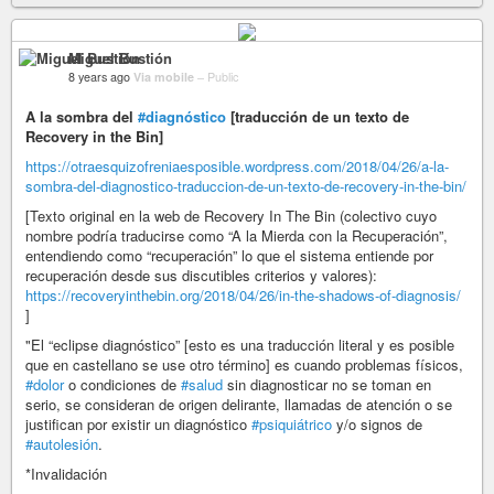
Miguel Bustión
8 years ago
Via mobile
–
Public
A la sombra del
#diagnóstico
[traducción de un texto de
Recovery in the Bin]
https://otraesquizofreniaesposible.wordpress.com/2018/04/26/a-la-
sombra-del-diagnostico-traduccion-de-un-texto-de-recovery-in-the-bin/
[Texto original en la web de Recovery In The Bin (colectivo cuyo
nombre podría traducirse como “A la Mierda con la Recuperación”,
entendiendo como “recuperación” lo que el sistema entiende por
recuperación desde sus discutibles criterios y valores):
https://recoveryinthebin.org/2018/04/26/in-the-shadows-of-diagnosis/
]
"El “eclipse diagnóstico” [esto es una traducción literal y es posible
que en castellano se use otro término] es cuando problemas físicos,
#dolor
o condiciones de
#salud
sin diagnosticar no se toman en
serio, se consideran de origen delirante, llamadas de atención o se
justifican por existir un diagnóstico
#psiquiátrico
y/o signos de
#autolesión
.
*Invalidación