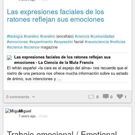
Las expresiones faciales de los
ratones reflejan sus emociones
#biología
#cerebro
#cerebro
(encéfalo)
#ciencia
#curiosidades
#emociones
#experimento
#expresión
facial
#neurociencia
#noticias
#science
#science
magazine
Las expresiones faciales de los ratones reflejan sus
emociones - La Ciencia de la Mula Francis
El refrán español «la cara es el espejo del alma» nos recuerda que el
rostro de una persona nos ofrece mucha información sobre su estado
de ánimo, sus intenciones y …
0 comments
0
0
1
Miguel
7 years ago
–
Public
Trabajo emocional / Emotional