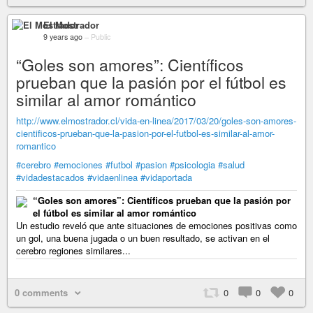
El Mostrador
9 years ago
–
Public
“Goles son amores”: Científicos
prueban que la pasión por el fútbol es
similar al amor romántico
http://www.elmostrador.cl/vida-en-linea/2017/03/20/goles-son-amores-
cientificos-prueban-que-la-pasion-por-el-futbol-es-similar-al-amor-
romantico
#cerebro
#emociones
#futbol
#pasion
#psicologia
#salud
#vidadestacados
#vidaenlinea
#vidaportada
“Goles son amores”: Científicos prueban que la pasión por
el fútbol es similar al amor romántico
Un estudio reveló que ante situaciones de emociones positivas como
un gol, una buena jugada o un buen resultado, se activan en el
cerebro regiones similares...
0 comments
0
0
0