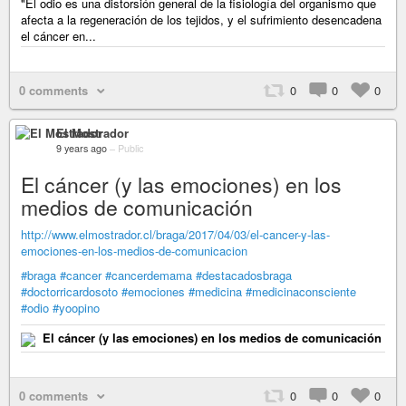
"El odio es una distorsión general de la fisiología del organismo que
afecta a la regeneración de los tejidos, y el sufrimiento desencadena
el cáncer en...
0 comments
0
0
0
El Mostrador
9 years ago
–
Public
El cáncer (y las emociones) en los
medios de comunicación
http://www.elmostrador.cl/braga/2017/04/03/el-cancer-y-las-
emociones-en-los-medios-de-comunicacion
#braga
#cancer
#cancerdemama
#destacadosbraga
#doctorricardosoto
#emociones
#medicina
#medicinaconsciente
#odio
#yoopino
El cáncer (y las emociones) en los medios de comunicación
0 comments
0
0
0