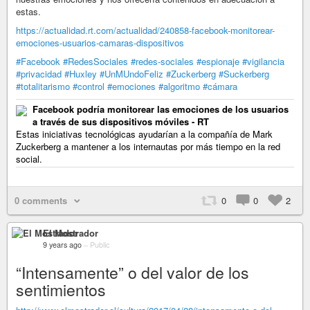
estas.
https://actualidad.rt.com/actualidad/240858-facebook-monitorear-
emociones-usuarios-camaras-dispositivos
#Facebook
#RedesSociales
#redes-sociales
#espionaje
#vigilancia
#privacidad
#Huxley
#UnMUndoFeliz
#Zuckerberg
#Suckerberg
#totalitarismo
#control
#emociones
#algoritmo
#cámara
Facebook podría monitorear las emociones de los usuarios
a través de sus dispositivos móviles - RT
Estas iniciativas tecnológicas ayudarían a la compañía de Mark
Zuckerberg a mantener a los internautas por más tiempo en la red
social.
0 comments
0
0
2
El Mostrador
9 years ago
–
Public
“Intensamente” o del valor de los
sentimientos