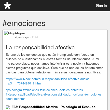
Sign in
#emociones
Miguel
4 years ago
–
Public
La responsabilidad afectiva
Es uno de los conceptos que están irrumpiendo con fuerza en
quienes no cuestionamos nuestras formas de relacionarnos. A mí
me parece clave: necesitamos interiorizar esta noción y hacernos
ciertas preguntas que conlleva. Creo que es una de las herramientas
básicas para obtener relaciones más sanas, duraderas y nutritivas.
https://www.ivoox.com/e33-responsabilidad-afectiva-audios-
mp3_rf_73744840_1.html
#psicología
#relaciones
#RelacionesSociales
#afectos
#ResponsabilidadAfectiva
#ResponsabilidadEmocional
#emociones
#sentimientos
E33: Responsabilidad Afectiva - Psicologia Al Desnudo |