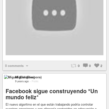
0 comments
0
0
2
Miguel (Diaspora)
9 years ago
–
Public
Facebook sigue construyendo *Un
mundo feliz
*
El nuevo algoritmo en el que están trabajando podría controlar
nuestras emociones y nos ofrecería contenidos en adecuación a