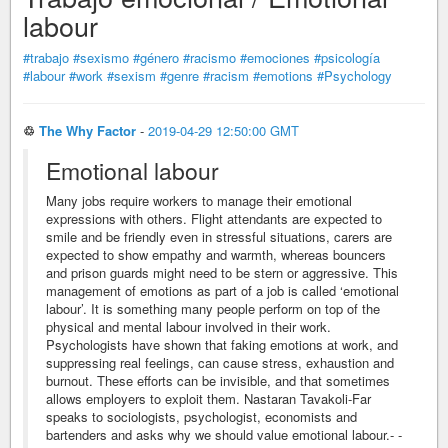
labour
#trabajo
#sexismo
#género
#racismo
#emociones
#psicología
#labour
#work
#sexism
#genre
#racism
#emotions
#Psychology
♲
The Why Factor
-
2019-04-29 12:50:00 GMT
Emotional labour
Many jobs require workers to manage their emotional
expressions with others. Flight attendants are expected to
smile and be friendly even in stressful situations, carers are
expected to show empathy and warmth, whereas bouncers
and prison guards might need to be stern or aggressive. This
management of emotions as part of a job is called ‘emotional
labour’. It is something many people perform on top of the
physical and mental labour involved in their work.
Psychologists have shown that faking emotions at work, and
suppressing real feelings, can cause stress, exhaustion and
burnout. These efforts can be invisible, and that sometimes
allows employers to exploit them. Nastaran Tavakoli-Far
speaks to sociologists, psychologist, economists and
bartenders and asks why we should value emotional labour.- -