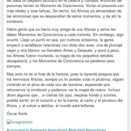
les daba un pequeño picotazo en la cabeza y cantaba; entonces las
personas tenían un Momento de Consciencia. Vivían el presente con
más nitidez y eran felices. De hecho, los Ahoras se alimentaban de
las emociones que se desprendían de estos momentos, y de ahí la
simbiosis.
Había gente que se hacía muy amiga de sus Ahoras y estos les
daban Momentos de Consciencia a cada instante. Sin embargo, algo
ocurrió. Llegó un punto en que, por motivos siniestros, la gente
empezó a establecer relaciones con otras dos aves, una de plumaje
negro y otra blanco: se llamaban Antes y Después, y poco a poco,
los Ahoras fueron muriendo, la magia de los pequeños detalles
desapareció, y los Momentos de Consciencia se perdieron para
siempre.
Mas este no es el final de la historia, pues la leyenda asegura que
los hermosos Ahoras, aunque ya no puedan volar ni picarnos, siguen
viviendo en el alma de cada uno de nosotros, esperando que
retomemos la simbiosis y podamos ver la magia de nuevo. Incluso
dicen algunos que... si cierras los ojos, respiras hondo y sonríes,
podrás sentir, en el corazón y en la mente, el canto y el picotazo del
Ahora, y al volver a abrirlos, el mundo será brillante.
Óscar Soria
#consciencia
#presente
#psicología
#felicidad
#emociones