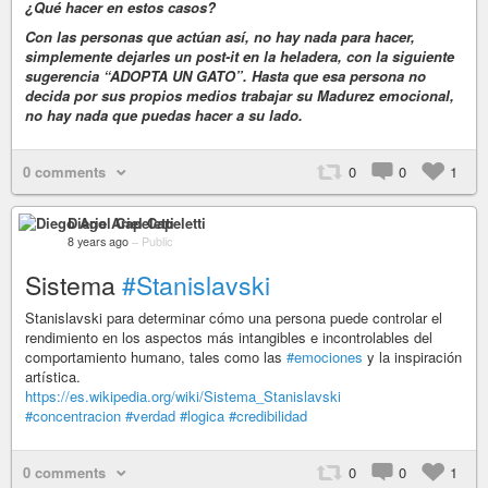
¿Qué hacer en estos casos?
Con las personas que actúan así, no hay nada para hacer,
simplemente dejarles un post-it en la heladera, con la siguiente
sugerencia “ADOPTA UN GATO”. Hasta que esa persona no
decida por sus propios medios trabajar su Madurez emocional,
no hay nada que puedas hacer a su lado.
0 comments
0
0
1
Diego Ariel Capeletti
8 years ago
–
Public
Sistema
#Stanislavski
Stanislavski para determinar cómo una persona puede controlar el
rendimiento en los aspectos más intangibles e incontrolables del
comportamiento humano, tales como las
#emociones
y la inspiración
artística.
https://es.wikipedia.org/wiki/Sistema_Stanislavski
#concentracion
#verdad
#logica
#credibilidad
0 comments
0
0
1