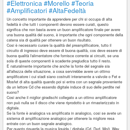
#Elettronica
#Morello
#Teoria
#Amplificatori
#AltaFedeltà
Un concetto importante da apprendere per chi si occupa di alta
fedeltà è che tutti i componenti devono essere curati, questo
significa che non basta avere un buon amplificatore finale per avere
una buona qualità del suono, è importante che ogni componente della
catena sia di qualità per ottenere un buon risultato.
Cosi è necessario curare la qualità del preamplificatore, tutto il
circuito di ingresso deve essere di buona qualità, cos deve essere di
buona qualità l'alimentatore che fornisce corrente ai circuiti, se una
sola di queste componenti è scadente pregiudica tutto il resto.
È naturalmente importante che anche la fonte del segnale sia
all'altezza delle situazione, a cosa servirebbe avere un ottimo
amplificatore i cui stadi siano costruiti interamente a valvole o Fet e
Mosfet di alta qualità quando poi si entra con un segnale proveniente
da un lettore Cd che essendo digitale induce di suo delle perdite nel
suono?
Cosi anche il miglior giradischi collegato a un ottimo amplificatore
non può nulla se il disco che viene riprodotto è un rimasterizzato in
digitale.
Se la fonte è analogica va amplificata in analogico, cosi se avete un
sistema di amplificazione analogico per ottenere la migliore resa
entrate con un buon segnale analogico.
Per quanto riguarda la musica liquida / digitale (Cd, Dvd, Mp3, Wav,