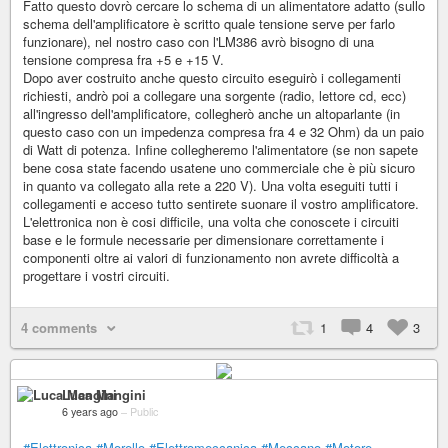
Fatto questo dovrò cercare lo schema di un alimentatore adatto (sullo
schema dell'amplificatore è scritto quale tensione serve per farlo
funzionare), nel nostro caso con l'LM386 avrò bisogno di una
tensione compresa fra +5 e +15 V.
Dopo aver costruito anche questo circuito eseguirò i collegamenti
richiesti, andrò poi a collegare una sorgente (radio, lettore cd, ecc)
all'ingresso dell'amplificatore, collegherò anche un altoparlante (in
questo caso con un impedenza compresa fra 4 e 32 Ohm) da un paio
di Watt di potenza. Infine collegheremo l'alimentatore (se non sapete
bene cosa state facendo usatene uno commerciale che è più sicuro
in quanto va collegato alla rete a 220 V). Una volta eseguiti tutti i
collegamenti e acceso tutto sentirete suonare il vostro amplificatore.
L'elettronica non è cosi difficile, una volta che conoscete i circuiti
base e le formule necessarie per dimensionare correttamente i
componenti oltre ai valori di funzionamento non avrete difficoltà a
progettare i vostri circuiti.
4 comments
1
4
3
Luca Mangini
6 years ago
–
Public
#Elettronica
#Morello
#Elettromeccanica
#Meccano
#Motore