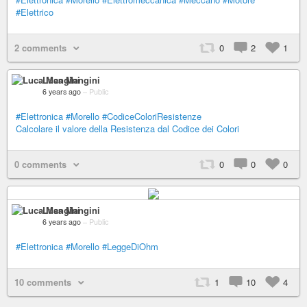
#Elettrico
2 comments
0
2
1
Luca Mangini
6 years ago
–
Public
#Elettronica
#Morello
#CodiceColoriResistenze
Calcolare il valore della Resistenza dal Codice dei Colori
0 comments
0
0
0
Luca Mangini
6 years ago
–
Public
#Elettronica
#Morello
#LeggeDiOhm
10 comments
1
10
4