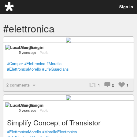
Sign in
#elettronica
Luca Mangini
5 years ago
–
Public
#Camper
#Elettronica
#Morello
#ElettronicaMorello
#LifeGuardians
2 comments
1
2
1
Luca Mangini
5 years ago
–
Public
Simplify Concept of Transistor
#ElettronicaMorello
#MorelloElectronics