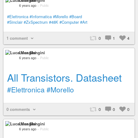
Luca Mangini
6 years ago
–
Public
#Elettronica
#Informatica
#Morello
#Board
#Sinclair
#ZxSpectrum
#48K
#Computer
#Art
1 comment
0
1
4
Luca Mangini
6 years ago
–
Public
All Transistors. Datasheet
#Elettronica
#Morello
0 comments
0
0
0
Luca Mangini
6 years ago
–
Public