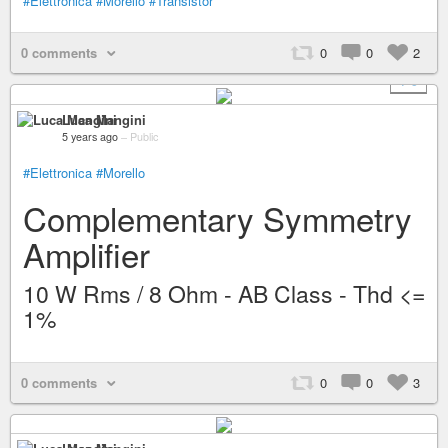
#Elettronica
#Morello
#Transistor
0 comments
0
0
2
+ 9
Luca Mangini
5 years ago
–
Public
#Elettronica
#Morello
Complementary Symmetry
Amplifier
10 W Rms / 8 Ohm - AB Class - Thd <=
1%
0 comments
0
0
3