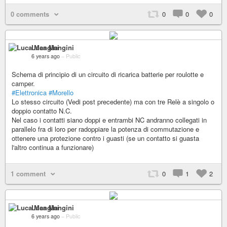
0 comments
0
0
0
Luca Mangini
6 years ago
–
Public
Schema di principio di un circuito di ricarica batterie per roulotte e
camper.
#Elettronica
#Morello
Lo stesso circuito (Vedi post precedente) ma con tre Relè a singolo o
doppio contatto N.C.
Nel caso i contatti siano doppi e entrambi NC andranno collegati in
parallelo fra di loro per radoppiare la potenza di commutazione e
ottenere una protezione contro i guasti (se un contatto si guasta
l'altro continua a funzionare)
1 comment
0
1
2
Luca Mangini
6 years ago
–
Public