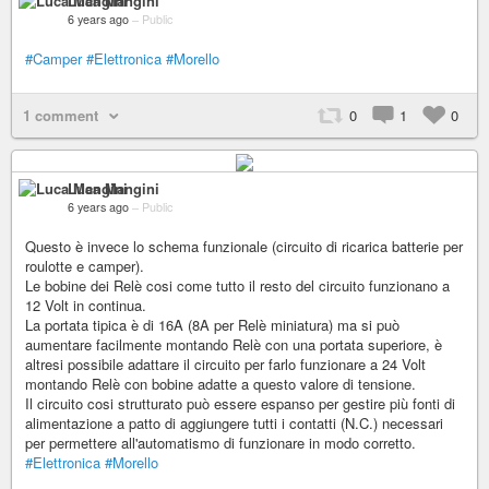
Luca Mangini
6 years ago
–
Public
#Camper
#Elettronica
#Morello
1 comment
0
1
0
Luca Mangini
6 years ago
–
Public
Questo è invece lo schema funzionale (circuito di ricarica batterie per
roulotte e camper).
Le bobine dei Relè cosi come tutto il resto del circuito funzionano a
12 Volt in continua.
La portata tipica è di 16A (8A per Relè miniatura) ma si può
aumentare facilmente montando Relè con una portata superiore, è
altresi possibile adattare il circuito per farlo funzionare a 24 Volt
montando Relè con bobine adatte a questo valore di tensione.
Il circuito cosi strutturato può essere espanso per gestire più fonti di
alimentazione a patto di aggiungere tutti i contatti (N.C.) necessari
per permettere all'automatismo di funzionare in modo corretto.
#Elettronica
#Morello