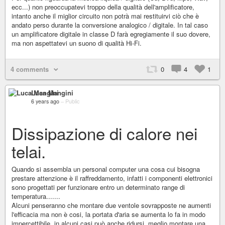
ecc...) non preoccupatevi troppo della qualità dell'amplificatore,
intanto anche il miglior circuito non potrà mai restituirvi ciò che è
andato perso durante la conversione analogico / digitale. In tal caso
un amplificatore digitale in classe D farà egregiamente il suo dovere,
ma non aspettatevi un suono di qualità Hi-Fi.
4 comments
0
4
1
Luca Mangini
6 years ago
–
Public
Dissipazione di calore nei
telai.
Quando si assembla un personal computer una cosa cui bisogna
prestare attenzione è il raffreddamento, infatti i componenti elettronici
sono progettati per funzionare entro un determinato range di
temperatura.......
Alcuni penseranno che montare due ventole sovrapposte ne aumenti
l'efficacia ma non è cosi, la portata d'aria se aumenta lo fa in modo
impercettibile, in alcuni casi può anche ridursi, meglio montare una