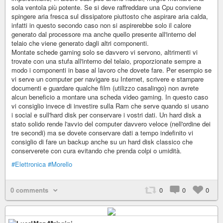
sola ventola più potente. Se si deve raffreddare una Cpu conviene
spingere aria fresca sul dissipatore piuttosto che aspirare aria calda,
infatti in questo secondo caso non si aspirerebbe solo il calore
generato dal processore ma anche quello presente all'interno del
telaio che viene generato dagli altri componenti.
Montate schede gaming solo se davvero vi servono, altrimenti vi
trovate con una stufa all'interno del telaio, proporzionate sempre a
modo i componenti in base al lavoro che dovete fare. Per esempio se
vi serve un computer per navigare su Internet, scrivere e stampare
documenti e guardare qualche film (utilizzo casalingo) non avrete
alcun beneficio a montare una scheda video gaming. In questo caso
vi consiglio invece di investire sulla Ram che serve quando si usano
i social e sull'hard disk per conservare i vostri dati. Un hard disk a
stato solido rende l'avvio del computer davvero veloce (nell'ordine dei
tre secondi) ma se dovete conservare dati a tempo indefinito vi
consiglio di fare un backup anche su un hard disk classico che
conserverete con cura evitando che prenda colpi o umidità.
#Elettronica
#Morello
0 comments
0
0
0