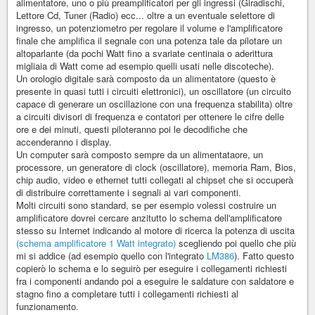
alimentatore, uno o più preamplificatori per gli ingressi (Giradischi,
Lettore Cd, Tuner (Radio) ecc... oltre a un eventuale selettore di
ingresso, un potenziometro per regolare il volume e l'amplificatore
finale che amplifica il segnale con una potenza tale da pilotare un
altoparlante (da pochi Watt fino a svariate centinaia o aderittura
migliaia di Watt come ad esempio quelli usati nelle discoteche).
Un orologio digitale sarà composto da un alimentatore (questo è
presente in quasi tutti i circuiti elettronici), un oscillatore (un circuito
capace di generare un oscillazione con una frequenza stabilita) oltre
a circuiti divisori di frequenza e contatori per ottenere le cifre delle
ore e dei minuti, questi piloteranno poi le decodifiche che
accenderanno i display.
Un computer sarà composto sempre da un alimentataore, un
processore, un generatore di clock (oscillatore), memoria Ram, Bios,
chip audio, video e ethernet tutti collegati al chipset che si occuperà
di distribuire correttamente i segnali ai vari componenti.
Molti circuiti sono standard, se per esempio volessi costruire un
amplificatore dovrei cercare anzitutto lo schema dell'amplificatore
stesso su Internet indicando al motore di ricerca la potenza di uscita
(schema amplificatore 1 Watt integrato)
scegliendo poi quello che più
mi si addice (ad esempio quello con l'integrato
LM386
). Fatto questo
copierò lo schema e lo seguirò per eseguire i collegamenti richiesti
fra i componenti andando poi a eseguire le saldature con saldatore e
stagno fino a completare tutti i collegamenti richiesti al
funzionamento.