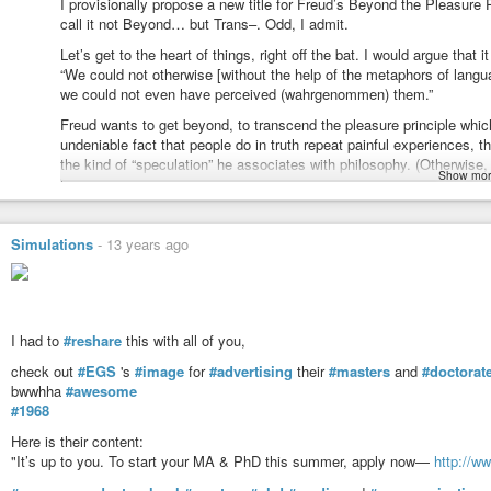
I provisionally propose a new title for Freud’s Beyond the Pleasure P
call it not Beyond… but Trans–. Odd, I admit.
Let’s get to the heart of things, right off the bat. I would argue that
“We could not otherwise [without the help of the metaphors of langu
we could not even have perceived (wahrgenommen) them.”
Freud wants to get beyond, to transcend the pleasure principle wh
undeniable fact that people do in truth repeat painful experiences, 
the kind of “speculation” he associates with philosophy. (Otherwise
Show mor
have served him well, the attempt to conserve the pleasure principle 
only roughly–to some sort of death drive?) But the reality principle, 
Freud’s part, doesn’t ultimately stand apart sufficiently as a princip
by the pleasure principle. It doesn’t point to any ground for a willin
Simulations
-
13 years ago
maximize in the long-run on satiation. It points to a willingness to 
The reality principle, by which pleasure is deferred today for a bett
pleasure principle (as, say, not RP but PP’), it is analogous (with 
game, the famous fort-da game described elsewhere in Trans–. Erns
I had to
#reshare
this with all of you,
to recall it into his own hands. He plays “away” or “gone” and “return”
check out
#EGS
's
#image
for
#advertising
their
#masters
and
#doctorat
he can pitch clear of the pleasure principle. He would take the step 
bwwhha
#awesome
comes back into his hands involuntarily! And I can hardly stress how
#1968
In theoretical terms, Freud would cast psychoanalysis out over m
Here is their content:
around the spool, keeping every thing conceptually compact while gro
"It’s up to you. To start your MA & PhD this summer, apply now—
http://w
won’t come back, as Freud himself admits, albeit not in these words.
spool to come back, he cannot–as Kierkegaard would say–succeed in p