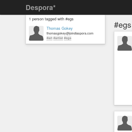
Despora*
1 person tagged with #egs
#egs
Thomas Gokey
thomasgokey@joindiaspora.com
#art
#artist
#egs