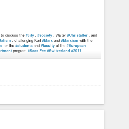
to discuss the
#city
,
#society
, Walter
#Christaller
, and
talism
, challenging Karl
#Marx
and
#Marxism
with the
re
for the
#students
and
#faculty
of the
#European
rtment
program
#Saas-Fee
#Switzerland
#2011
uished philosopher who has lived in New York since 1975. He
nd Science at the European Graduate School in Saas-Fee,
professor at the University of Pennsylvania School of Design
Professor at Graduate School of Architecture, Planning and