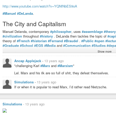
http://www.youtube.com/watch?v=YQNfNbES9oA
#Manuel
#DeLanda
.
The City and Capitalism
Manuel Delanda, contemporary
#philosopher
, uses
#assemblage
#theory
#civilization
throughout
#history
. DeLanda then tackles the topic of
#capi
theory of
#French
#historian
#Fernand
#Braudel
.
#Public
#open
#lectu
#Graduate
#School
#EGS
#Media
and
#Communication
#Studies
#depa
Show more
Manuel DeLanda, (born 1952 in Mexico City), is a writer, artist and disting
is a professor and the Gilles Deleuze Chair of Contemporary Philosophy a
Ancap Applejack
-
13 years ago
Switzerland, a professor at the Canisius College in Buffalo, New York, and 
"challenging Karl
#Marx
and
#Marxism
"
in Philadelphia, Pennsylvania. DeLanda was formerly an Adjunct Associate 
Preservation at Columbia University (New York).
Lel. Marx and his ilk are so full of shit, they defeat themselves.
Simulations
-
13 years ago
If or when it is popular to read Marx, I’d rather read Nietzsche.
Simulations
-
13 years ago