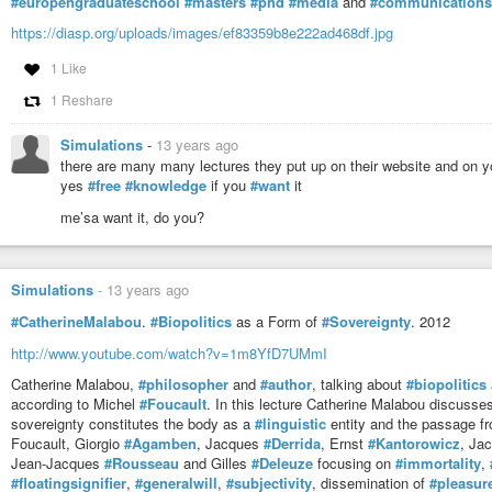
#europengraduateschool
#masters
#phd
#media
and
#communications
sufficiently to bring it back into his own hands. The thread keeps br
https://diasp.org/uploads/images/ef83359b8e222ad468df.jpg
I am not hereby saying that Freud’s babysitting observations of Erns
continual reference to trains, his faulting the intelligence of Ernst fo
1 Like
properly?) and making a train or carriage of it (which he could then si
1 Reshare
claim anything about Freud’s trains-portation phobia. I shroud all of
awful if it were to rise back up again, break free of me, run away, w
control entirely! What a ghastly spectacle! (Not a spool, but a spook
Simulations
-
13 years ago
train travel, he might be forced into carriages, and he would be smart
there are many many lectures they put up on their website and on 
of this just now. Now is not the time, and getting trans- or beyond the
yes
#free
#knowledge
if you
#want
it
enjoyment, saving time on a train at the cost of one’s life (this bit o
me’sa want it, do you?
proper way and at the right time, timely returns, mastering the repetit
–from my new book, Towards A New Psychoanalysis
I hope we can become “friends/acquaintances.”
Simulations
-
13 years ago
#CatherineMalabou
.
#Biopolitics
as a Form of
#Sovereignty
. 2012
http://www.youtube.com/watch?v=1m8YfD7UMmI
Catherine Malabou,
#philosopher
and
#author
, talking about
#biopolitics
according to Michel
#Foucault
. In this lecture Catherine Malabou discusses
sovereignty constitutes the body as a
#linguistic
entity and the passage fro
Foucault, Giorgio
#Agamben
, Jacques
#Derrida
, Ernst
#Kantorowicz
, Ja
Jean-Jacques
#Rousseau
and Gilles
#Deleuze
focusing on
#immortality
,
#floatingsignifier
,
#generalwill
,
#subjectivity
, dissemination of
#pleasur