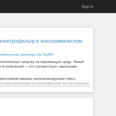
Sign in
электрофильтр в коксохимическом
кологическую нагрузку на окружающую среду. Новый
г/м кубический — это соответствует наилучшим
двересъемной машины пылегазовоздушная смесь
от пыли происходит в электрофильтре: за счет разницы
едствии оседают в пылесборных бункерах.
дет работать на установке беспылевой выдачи кокса.
са из коксовых батарей № 5 и № 6.
тиции