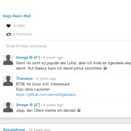
«Северсталь» запускает модернизированный электрофильтр 
#egs
#epic
#fail
6 Likes
2 Reshares
Show 8 more comments
0mega ✇ [d*]
-
6 years ago
Gern! Ist nicht so populär wie Lutris, aber ich finde es irgendwie e
damit. Auf Galaxy kann ich damit prima verzichten 😁
Thanatos
-
6 years ago
BTW, für Linux evtl. interessant:
Epic ohne Launcher
https://github.com/derrod/legendary
0mega ✇ [d*]
-
6 years ago
Jepp, den Client meinte ich damals 😁
Simulations
-
13 years ago