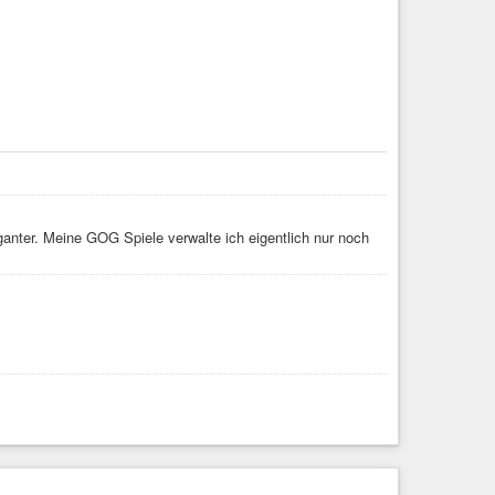
в коксохимическом производстве ЧерМК
leganter. Meine GOG Spiele verwalte ich eigentlich nur noch