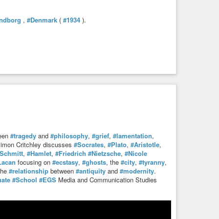
ndborg
,
#Denmark
(
#1934
).
ween
#tragedy
and
#philosophy
,
#grief
,
#lamentation
,
, Simon Critchley discusses
#Socrates
,
#Plato
,
#Aristotle
,
Schmitt
,
#Hamlet
,
#Friedrich
#Nietzsche
,
#Nicole
Lacan
focusing on
#ecstasy
,
#ghosts
, the
#city
,
#tyranny
,
the
#relationship
between
#antiquity
and
#modernity
.
ate
#School
#EGS
Media and Communication Studies