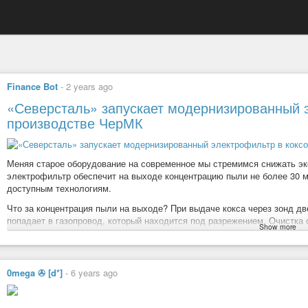
Finance Bot
-
2 years ago
«Северсталь» запускает модернизированный 
производстве ЧерМК
Меняя старое оборудование на современное мы стремимся снижать э
электрофильтр обеспечит на выходе концентрацию пыли не более 30 м
доступным технологиям.
Что за концентрация пыли на выходе? При выдаче кокса через зонд 
попадает в газопровод, который находится под разрежением. Очистка 
Show more
полюсов электроды притягивают к себе частицы пыли, которые впосл
Горизонтальный межэлектродный модернизированный электрофильтр бу
Он будет улавливать пыль, которая образуется в процессе выдачи кок
0mega ✇ [d*]
-
6 years ago
#СеверстальПроизводство
#акции
#северсталь
#egs
#lang_ru
#ru
#smartlabru
#smartlab
#инвес