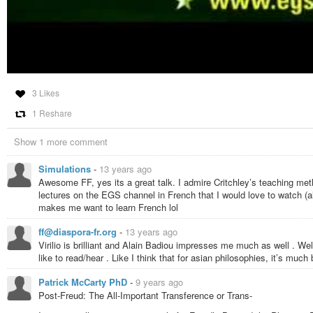
3 Likes
1 Reshare
Show 1 more comment
Simulations
-
13 years ago
Awesome FF, yes its a great talk. I admire Critchley’s teaching met
lectures on the EGS channel in French that I would love to watch (all 
makes me want to learn French lol
ff@diaspora-fr.org
-
13 years ago
Virilio is brilliant and Alain Badiou impresses me much as well . W
like to read/hear . Like I think that for asian philosophies, it’s much 
Patrick McCarty PhD
-
9 years ago
Post-Freud: The All-Important Transference or Trans-