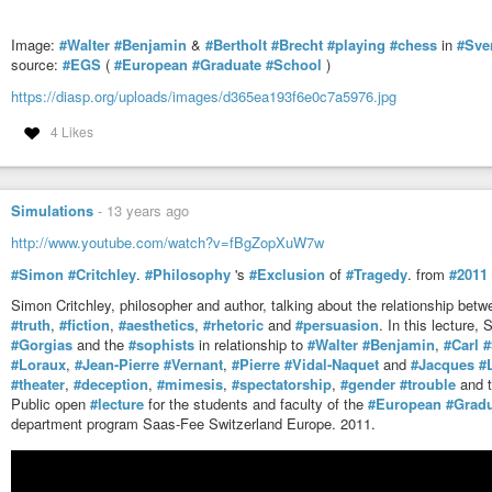
Image:
#Walter
#Benjamin
&
#Bertholt
#Brecht
#playing
#chess
in
#Sve
source:
#EGS
(
#European
#Graduate
#School
)
https://diasp.org/uploads/images/d365ea193f6e0c7a5976.jpg
4 Likes
Manuel DeLanda. The City and Capitalism. 2011
egsvideo
-
YouTube
Simulations
-
13 years ago
http://www.youtube.com/watch?v=fBgZopXuW7w
#Simon
#Critchley
.
#Philosophy
's
#Exclusion
of
#Tragedy
. from
#2011
Simon Critchley, philosopher and author, talking about the relationship bet
#truth
,
#fiction
,
#aesthetics
,
#rhetoric
and
#persuasion
. In this lecture
#Gorgias
and the
#sophists
in relationship to
#Walter
#Benjamin
,
#Carl
#
#Loraux
,
#Jean-Pierre
#Vernant
,
#Pierre
#Vidal-Naquet
and
#Jacques
#
#theater
,
#deception
,
#mimesis
,
#spectatorship
,
#gender
#trouble
and 
Public open
#lecture
for the students and faculty of the
#European
#Gradu
department program Saas-Fee Switzerland Europe. 2011.