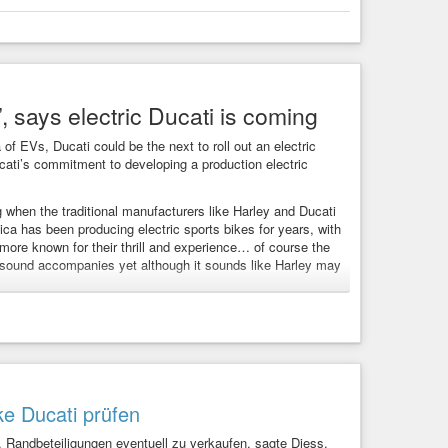
, says electric Ducati is coming
f EVs, Ducati could be the next to roll out an electric
ati’s commitment to developing a production electric
ng when the traditional manufacturers like Harley and Ducati
ica has been producing electric sports bikes for years, with
re known for their thrill and experience… of course the
 sound accompanies yet although it sounds like Harley may
is coming
ra of EVs, Ducati could be the next to roll out an electric
ke Ducati prüfen
Randbeteiligungen eventuell zu verkaufen, sagte Diess.