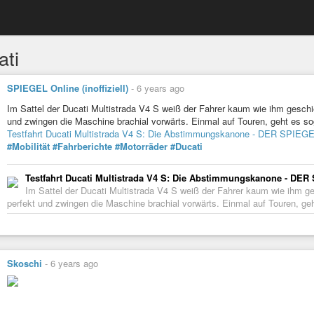
ati
SPIEGEL Online (inoffiziell)
-
6 years ago
Im Sattel der Ducati Multistrada V4 S weiß der Fahrer kaum wie ihm geschi
und zwingen die Maschine brachial vorwärts. Einmal auf Touren, geht es s
Testfahrt Ducati Multistrada V4 S: Die Abstimmungskanone - DER SPIEGEL
#Mobilität
#Fahrberichte
#Motorräder
#Ducati
Testfahrt Ducati Multistrada V4 S: Die Abstimmungskanone - DER 
Im Sattel der Ducati Multistrada V4 S weiß der Fahrer kaum wie ihm g
perfekt und zwingen die Maschine brachial vorwärts. Einmal auf Touren, g
Skoschi
-
6 years ago