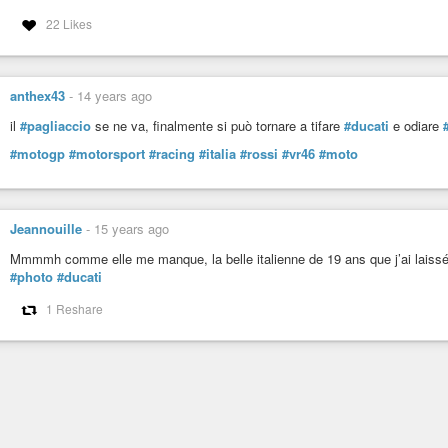
22 Likes
anthex43
-
14 years ago
il
#pagliaccio
se ne va, finalmente si può tornare a tifare
#ducati
e odiare
#motogp
#motorsport
#racing
#italia
#rossi
#vr46
#moto
Jeannouille
-
15 years ago
Mmmmh comme elle me manque, la belle italienne de 19 ans que j’ai laiss
#photo
#ducati
1 Reshare