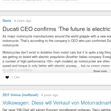
Danie
-
8 years ago
Ducati CEO confirms ‘The future is electric’
As major motorcycle manufacturers around the world grapple with a new era o
motorcycle. That’s according to the company’s CEO who just confirmed Duc
motorcycle.
Motorcycles don’t exist in isolation from motor cars but it is quite a big thi
are getting on board with electric propulsion (Another Italian company Energ
a number of high performance 150+ mph models) as motorcycles are often mo
speed and torque is only better with electric anyway… but no vroom vroom
be adding something.
Show more
See
https://electrek.co/2019/01/19/electric-ducati-motorcycle/
1 Like
#ducati
#EV
ZEIT Online (inoffiziell)
-
8 years ago
Ducati CEO confirms ‘The future is electric’, says electric Ducati 
As major motorcycle manufacturers around the world grapple with a new e
Volkswagen: Diess will Verkauf von Motorradmar
motorcycle. That’s according to the company’s CEO who …
Der neue VW-Chef will seinen Konzern grundlegend umbauen. Dazu gehöre, 