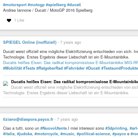
#motorsport
#motogp
#spielberg
#ducati
Andrea Iannone / Ducati / MotoGP 2016 Spielberg
1 Like
SPIEGEL Online (inoffiziell)
-
7 years ago
Ducati weist offiziell eine mögliche Elektrifizierung entschieden von sich. In
Technologie. Erstes Ergebnis dieser Liebschaft ist ein E-Mountainbike.
Ducatis heißes Eisen: Das radikal kompromisslose E-Mountainbike MIG-RR
#Mobilität
#Tests
#RatgeberRad
#Fahrräder
#Ducati
#TestsundProdukte
Ducatis heißes Eisen: Das radikal kompromisslose E-Mountainbik
Ducati weist offiziell eine mögliche Elektrifizierung entschieden von sic
Technologie. Erstes Ergebnis dieser Liebschaft ist ein E-Mountainbike.
tiziano@diaspora.psyco.fr
-
7 years ago
Ciao a tutti, sono un
#NuovoUtente
.I miei interessi sono
#3dprinting
,
#art
#italia
,
#judoka
,
#motorcycle
,
#music
,
#political-science
,
#psyco
e
#ro