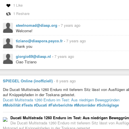
1 Like
1 Reshare
steelnomad@diasp.org
-
7 years ago
Welcome!
tiziano@diaspora.psyco.fr
-
7 years ago
thank you
giorgio69@diasp.nl
-
7 years ago
Ciao Tiziano
SPIEGEL Online (inoffiziell)
-
8 years ago
Die Ducati Multistrada 1260 Enduro mit tieferem Sitz lässt von Ausflügen 
auf Knüppelpfaden in der Toskana getestet.
Ducati Multistrada 1260 Enduro im Test: Aus niedrigen Beweggründen
#Mobilität
#Tests
#Ducati
#Fahrberichte
#Motorräder
#Schräglage
Ducati Multistrada 1260 Enduro im Test: Aus niedrigen Beweggrü
Die Ducati Multistrada 1260 Enduro mit tieferem Sitz lässt von Ausflü
Motorrad auf Knüppelpfaden in der Toskana getestet.