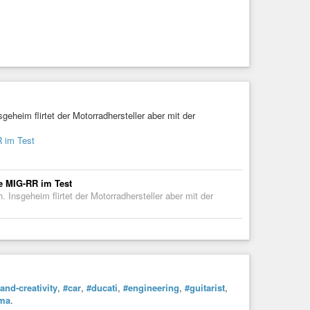
sgeheim flirtet der Motorradhersteller aber mit der
 im Test
e MIG-RR im Test
h. Insgeheim flirtet der Motorradhersteller aber mit der
-and-creativity
,
#car
,
#ducati
,
#engineering
,
#guitarist
,
ma
.