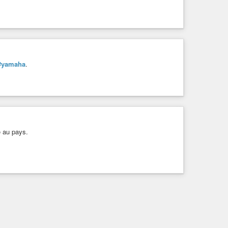
#yamaha
.
é au pays.