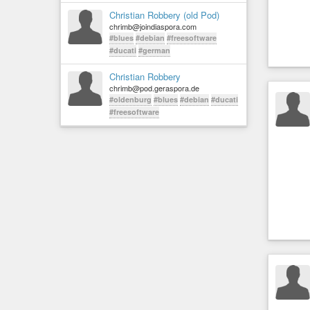
Christian Robbery (old Pod)
chrimb@joindiaspora.com
#blues
#debian
#freesoftware
#ducati
#german
Christian Robbery
chrimb@pod.geraspora.de
#oldenburg
#blues
#debian
#ducati
#freesoftware