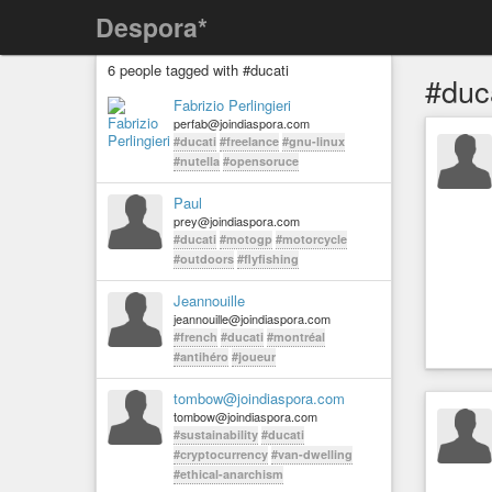
Despora*
6 people tagged with #ducati
#duc
Fabrizio Perlingieri
perfab@joindiaspora.com
#ducati
#freelance
#gnu-linux
#nutella
#opensoruce
Paul
prey@joindiaspora.com
#ducati
#motogp
#motorcycle
#outdoors
#flyfishing
Jeannouille
jeannouille@joindiaspora.com
#french
#ducati
#montréal
#antihéro
#joueur
tombow@joindiaspora.com
tombow@joindiaspora.com
#sustainability
#ducati
#cryptocurrency
#van-dwelling
#ethical-anarchism