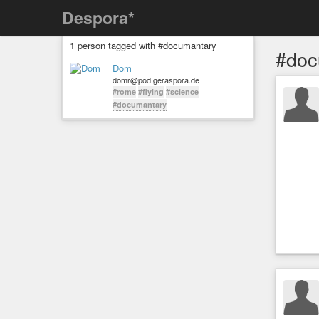
Despora*
1 person tagged with #documantary
#doc
Dom
domr@pod.geraspora.de
#rome
#flying
#science
#documantary