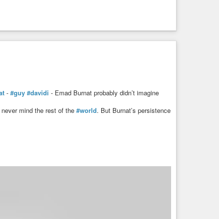
at
-
#guy
#davidi
- Emad Burnat probably didn’t imagine
, never mind the rest of the
#world
. But Burnat’s persistence