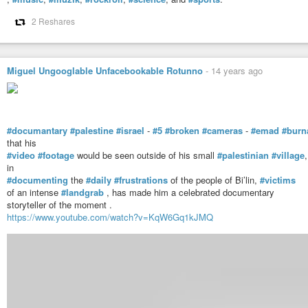
2 Reshares
Miguel Ungooglable Unfacebookable Rotunno
-
14 years ago
#documantary
#palestine
#israel
-
#5
#broken
#cameras
-
#emad
#burn
that his
#video
#footage
would be seen outside of his small
#palestinian
#village
in
#documenting
the
#daily
#frustrations
of the people of Bi’lin,
#victims
of an intense
#landgrab
, has made him a celebrated documentary
storyteller of the moment .
https://www.youtube.com/watch?v=KqW6Gq1kJMQ