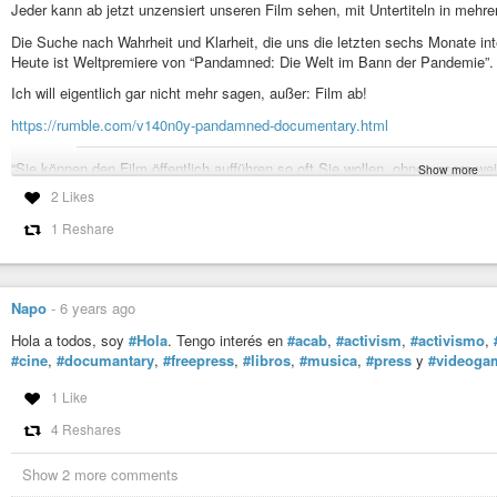
Jeder kann ab jetzt unzensiert unseren Film sehen, mit Untertiteln in mehre
Die Suche nach Wahrheit und Klarheit, die uns die letzten sechs Monate inten
Heute ist Weltpremiere von “Pandamned: Die Welt im Bann der Pandemie”.
Ich will eigentlich gar nicht mehr sagen, außer: Film ab!
https://rumble.com/v140n0y-pandamned-documentary.html
“Sie können den Film öffentlich aufführen so oft Sie wollen, ohne unsere w
Show more
holen Sie sich ein Plakat auf www.pandamned.org zum Ausdrucken und schi
2 Likes
gibt es eigentlich nicht zu beachten. Wir freuen uns über die maximale Ver
(
https://www.freischwebende-intelligenz.org/p/pandamnedweltpremiere?s=w
1 Reshare
++++
Pandamned: today is the world premiere!
Napo
-
6 years ago
Everyone can now watch our film uncensored, with subtitles in multiple lang
Hola a todos, soy
#Hola
. Tengo interés en
#acab
,
#activism
,
#activismo
,
#cine
,
#documantary
,
#freepress
,
#libros
,
#musica
,
#press
y
#videoga
The search for truth and clarity that has kept us busy for the last six month
premiere of “Pandamned: The World under the Spell of Pandemic”.
1 Like
I don’t really want to say anything more, except: Roll the film!
4 Reshares
https://rumble.com/v140n0y-pandamned-documentary.html
Show 2 more comments
“You can publicly screen the film as many times as you want without our fur