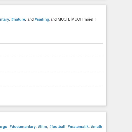
ntary
,
#nature
, and
#sailing
.and MUCH, MUCH more!!!
urgu
,
#documantary
,
#film
,
#football
,
#matematik
,
#math