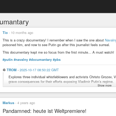
umantary
Tio
-
10 months ago
This is a crazy documentary! I remember when I saw the one about
Navaln
poisoned him, and now to see Putin go after this journalist feels surreal.
This documentary kept me so focus from the first minute… A must watch!
#putin
#navalny
#documantary
#pbs
♲
TROM
-
2025-10-17 08:50:22 GMT
Explores three individual whistleblowers and activists Christo Grozev,
grave consequences for their efforts exposing Vladimir Putin’s regime.
Show more
Navalny
Markus
-
4 years ago
The film tells about the events related to the poisoning of Russian op
investigation into the poisoning.
Pandamned: heute ist Weltpremiere!