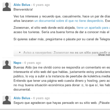
www.pandamned.org to print out and send us possibly date of the screening o
Aldo Belus
-
6 years ago
happy to get maximum distribution of the film.” Milosz Matuschek (
https://
Bienvenido/a!
intelligenz.org/p/pandamnedweltpremiere?s=w
)
Veo tus intereses y recuerdo que, casualmente, hace un par de días
#Plandemie
#Coronavirus
#Covid19
#Movie
#Documantary
#Freedom
años lanzaron
un documental sobre él que no tiene desperdicio
. Ese
Zoowoman, el sitio web donde está alojada,
tiene un apartado para 
PANDAMNED [documentary]
acaso los tuvieras. Sería una buena forma de dar a conocer más 
2020 / 2022 - For the past two years, the world population has been u
Si quieres saber más, pregúntame o pásate por su canal de Telegr
been established, civil liberties have been dismantled, surveillance prog
Aviso a navegantes: Zoowoman
no es un sitio para pedir 
Show mor
tener una
videoteca
llena de películas alucinantes
. El si
pedir colaboración, información o ayuda, pero no vayas y digas
Napo
-
6 years ago
dar nada a cambio porque te enviarán a tomar por culo, con 
Buenas Aldo (se me olvidó como se respondía un comentario en est
interesante el sitio web del que hablas, justamente estoy producie
Lo explico un poco más: no reciben dinero por su labor y, sobre to
publico, lo voy a subir a la instancia de peertube de kolektiva.medi
va en comprar equipos mejores, más servidores y cosas así. Todo 
Entiendo que tener una página web cuesta dinero y hosting, pero 
no muy buena situación económica para donar :c, lo que sí, les hab
documental.
Aldo Belus
-
6 years ago
Seguro que agradecen que hayas pensado en su sitio web. ¡Pásate 