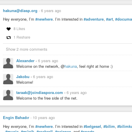
hakuna@diasp.org
-
6 years ago
Hey everyone, I’m
#newhere
. I’m interested in
#adventure
,
#art
,
#documa
8 Likes
1 Reshare
Show 2 more comments
Alexander
-
6 years ago
Welcome on the network, @
hakuna
, feel right at home :)
Jakobu
-
6 years ago
Welcome!
taraak@joindiaspora.com
-
6 years ago
Welcome to the free side of the net.
Engin Bahadır
-
10 years ago
Hey everyone, I’m
#newhere
. I’m interested in
#belgesel
,
#bilim
,
#bilimk
,
#music
,
#müzik
,
#rockroll
,
#science
, and
#sports
.