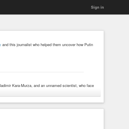
Sign in
y
and this journalist who helped them uncover how Putin
 Vladimir Kara-Murza, and an unnamed scientist, who face
position leader Alexei Navalny and the subsequent