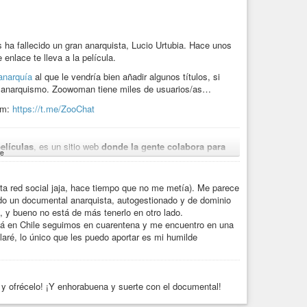
r photos. There is really nothing more to consider. We’ll be
www.freischwebende-
 ha fallecido un gran anarquista, Lucio Urtubia. Hace unos
 enlace te lleva a la película.
anarquía
al que le vendría bien añadir algunos títulos, si
el anarquismo. Zoowoman tiene miles de usuarios/as…
nder the spell of the coronavirus. Emergency regimes have
am:
https://t.me/ZooChat
películas
, es un sitio web
donde la gente colabora para
e
tio es un esfuerzo comunitario, no comercial, así que puedes
 “quiero ver tal película” o “quiero que subáis X film” sin
esas palabras, y es para hacerlo.
a red social jaja, hace tiempo que no me metía). Me parece
ndo un documental anarquista, autogestionado y de dominio
do, no de quien no dona. Se puede donar, pero ese dinero se
a, y bueno no está de más tenerlo en otro lado.
lo demás es colaboración. Colabora 😉
acá en Chile seguimos en cuarentena y me encuentro en una
laré, lo único que les puedo aportar es mi humilde
y ofrécelo! ¡Y enhorabuena y suerte con el documental!