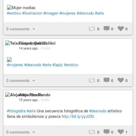
#erotico
#ilustracion
#imagen
#mujeres
#desnudo
#arte
0 comments
0
0
0
Teixo Lopez Colibri
14 years ago
–
Public
#mujeres
#desnudo
#arte
#lapiz
#erotico
0 comments
0
0
0
Alejandro Pando
15 years ago
–
Public
#fotografia
#arte
Una secuencia fotográfica de
#desnudo
artístico
llena de simbolismos y poesía
http://bit.ly/yyJ3St
0 comments
0
0
1