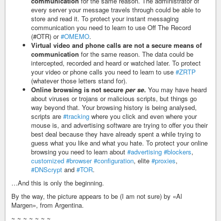
communication
for the same reason. The administrator of
every server your message travels through could be able to
store and read it. To protect your instant messaging
communication you need to learn to use Off The Record
(#OTR) or
#OMEMO
.
Virtual video and phone calls are not a secure means of
communication
for the same reason. The data could be
intercepted, recorded and heard or watched later. To protect
your video or phone calls you need to learn to use
#ZRTP
(whatever those letters stand for).
Online browsing is not secure
per se
.
You may have heard
about viruses or trojans or malicious scripts, but things go
way beyond that. Your browsing history is being analysed,
scripts are
#tracking
where you click and even where your
mouse is, and advertising software are trying to offer you their
best deal because they have already spent a while trying to
guess what you like and what you hate. To protect your online
browsing you need to learn about
#advertising
#blockers
,
customized
#browser
#configuration
, elite
#proxies
,
#DNScrypt
and
#TOR
.
…And this is only the beginning.
By the way, the picture appears to be (I am not sure) by «Al
Margen», from Argentina.
~ ~ ~ ~ ~ ~ ~