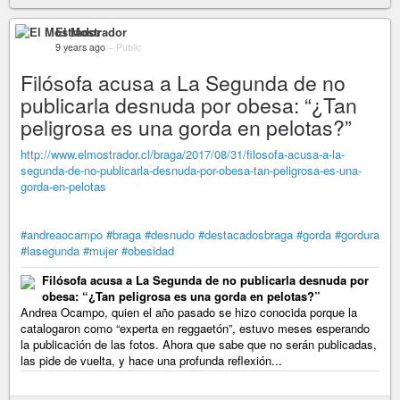
El Mostrador
9 years ago
–
Public
Filósofa acusa a La Segunda de no
publicarla desnuda por obesa: “¿Tan
peligrosa es una gorda en pelotas?”
http://www.elmostrador.cl/braga/2017/08/31/filosofa-acusa-a-la-
segunda-de-no-publicarla-desnuda-por-obesa-tan-peligrosa-es-una-
gorda-en-pelotas
#andreaocampo
#braga
#desnudo
#destacadosbraga
#gorda
#gordura
#lasegunda
#mujer
#obesidad
Filósofa acusa a La Segunda de no publicarla desnuda por
obesa: “¿Tan peligrosa es una gorda en pelotas?”
Andrea Ocampo, quien el año pasado se hizo conocida porque la
catalogaron como “experta en reggaetón”, estuvo meses esperando
la publicación de las fotos. Ahora que sabe que no serán publicadas,
las pide de vuelta, y hace una profunda reflexión...