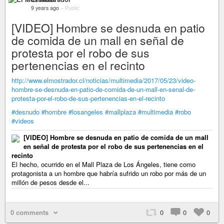
9 years ago
–
Public
[VIDEO] Hombre se desnuda en patio
de comida de un mall en señal de
protesta por el robo de sus
pertenencias en el recinto
http://www.elmostrador.cl/noticias/multimedia/2017/05/23/video-
hombre-se-desnuda-en-patio-de-comida-de-un-mall-en-senal-de-
protesta-por-el-robo-de-sus-pertenencias-en-el-recinto
#desnudo
#hombre
#losangeles
#mallplaza
#multimedia
#robo
#videos
[VIDEO] Hombre se desnuda en patio de comida de un mall
en señal de protesta por el robo de sus pertenencias en el
recinto
El hecho, ocurrido en el Mall Plaza de Los Ángeles, tiene como
protagonista a un hombre que habría sufrido un robo por más de un
millón de pesos desde el...
0 comments
0
0
0