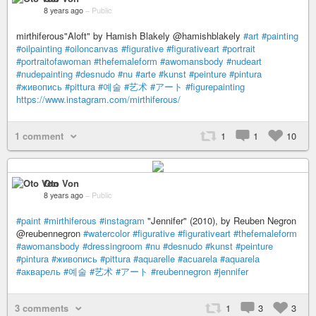
8 years ago
–
Public
mirthiferous"Aloft" by Hamish Blakely @hamishblakely
#art
#painting
#oilpainting
#oiloncanvas
#figurative
#figurativeart
#portrait
#portraitofawoman
#thefemaleform
#awomansbody
#nudeart
#nudepainting
#desnudo
#nu
#arte
#kunst
#peinture
#pintura
#живопись
#pittura
#예술
#艺术
#アート
#figurepainting
https://www.instagram.com/mirthiferous/
1 comment
1
1
10
Oto Von
8 years ago
–
Public
#paint
#mirthiferous
#instagram
"Jennifer" (2010), by Reuben Negron
@reubennegron
#watercolor
#figurative
#figurativeart
#thefemaleform
#awomansbody
#dressingroom
#nu
#desnudo
#kunst
#peinture
#pintura
#живопись
#pittura
#aquarelle
#acuarela
#aquarela
#акварель
#예술
#艺术
#アート
#reubennegron
#jennifer
3 comments
1
3
3