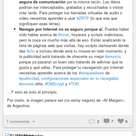
segura de comunicación
por la misma razón. Los datos
podrían ser interceptados, grabados y escuchados o vistos
más tarde. Para proteger tus llamadas virtuales de audio o
video necesitas aprender a usar
#ZRTP
(lo que sea que
signifiquen esas letras).
Navegar por Internet no es seguro
porque sí
.
Puedes haber
oído hablar acerca de
#virus
, troyanos y scripts maliciosos,
pero la cosa va mucho más allá de eso. Están analizando la
lista de páginas web que visitas, hay scripts rastreando dónde
das
#clic
e incluso dónde está tu
mouse
en todo momento, y
la publicidad está tratando de ofrecerte su mejor
#anuncio
porque ya pasaron un buen rato tratando de adivinar qué te
gusta y qué odias. Para proteger tu navegación por Internet
necesitas aprender acerca de los
#bloqueadores
de
#publicidad
,
configuraciones especiales en tu navegador
,
#proxies
elite,
#DNScrypt
y
#TOR
.
…Y esto es solo el principio.
Por cierto, la imagen parece ser (no estoy seguro) de «Al Margen»,
de Argentina.
7 comments
2
7
6
El Mostrador