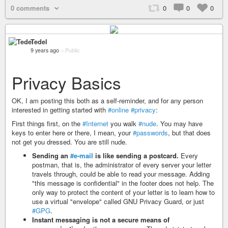
0 comments
0
0
0
Tedel
9 years ago
–
Public
Privacy Basics
OK, I am posting this both as a self-reminder, and for any person
interested in getting started with
#online
#privacy
:
First things first, on the
#Internet
you walk
#nude
. You may have
keys to enter here or there, I mean, your
#passwords
, but that does
not get you dressed. You are still nude.
Sending an
#e-mail
is like sending a postcard.
Every
postman, that is, the administrator of every server your letter
travels through, could be able to read your message. Adding
"this message is confidential" in the footer does not help. The
only way to protect the content of your letter is to learn how to
use a virtual "envelope" called GNU Privacy Guard, or just
#GPG
.
Instant messaging is not a secure means of