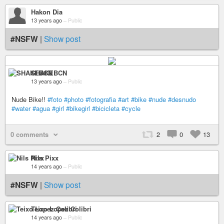
Hakon Dia
13 years ago
–
Public
#NSFW
|
Show post
SHAKEBCN
13 years ago
–
Public
Nude Bike!!
#foto
#photo
#fotografia
#art
#bike
#nude
#desnudo
#water
#agua
#girl
#bikegirl
#bicicleta
#cycle
0 comments
2
0
13
Nils Pixx
14 years ago
–
Public
#NSFW
|
Show post
Teixo Lopez Colibri
14 years ago
–
Public