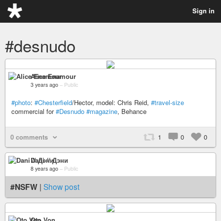
Sign in
#desnudo
Alice Enamour
3 years ago
–
Public
#photo
:
#Chesterfield
/Hector, model: Chris Reid,
#travel-size
commercial for
#Desnudo
#magazine
, Behance
0 comments
1
0
0
Dani // Дэни
8 years ago
–
Public
#NSFW
|
Show post
Oto Von