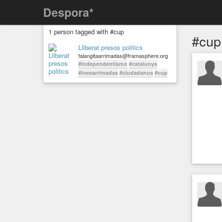
Despora*
1 person tagged with #cup
#cup
Lliberat presos politics
falangitaarrimadas@framasphere.org
#independentismo
#catalunya
#inesarrimadas
#ciudadanos
#cup