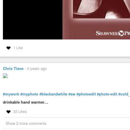
1 Like
Chris Tiane
-
3 years ago
#mywork
#myphoto
#blackandwhite
#sw
#photoedit
#photo-edit
#cold
drinkable hand warmer…
32 Likes
Show 2 more comments