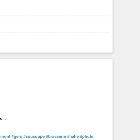
ais…
imont
#gers
#soucoupe
#brasserie
#halle
#photo