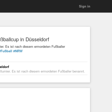
Sign in
ßballcup in Düsseldorf
ier. Es ist nach diesem ermordeten Fußballer
#Fußball
#NRW
eldorf
turnier. Es ist nach diesem ermordeten Fußballer benannt.