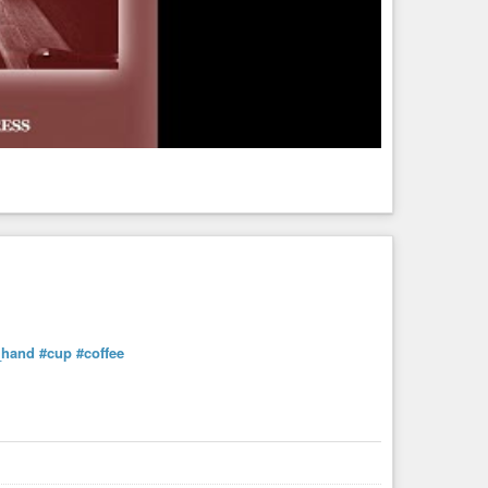
_hand
#cup
#coffee