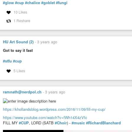
#glow
#cup
#chalice
#goblet
#fungi
10 Likes
1 Reshare
HU Art Sound (2)
-
3 years ago
Got to say it fast
#stfu
#cup
5 Likes
ramnath@nerdpol.ch
-
3 years ago
https://khollandsblog.wordpress.com/2016/11/09/fill-my-cup/
https://www.youtube.com/watch?v=fWh14X4zVfc
FILL MY
#CUP
, LORD (SATB
#Choir
) -
#music
#RichardBlanchard