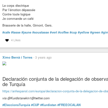
Le corps électrique
Par l’émotion dépassée
Contre toute logique
Je commande un café
Brasserie de la halle, Gimont, Gers.
#cafe
#tasse
#jaune
#soustasse
#vert
#coffee
#cup
#yellow
#green
#gi
4 Likes
Ximo Bernà i Torres
-
3 years ago
Declaración conjunta de la delegación de observ
de Turquía
https://anfespanol.com/europa/declaracion-conjunta-de-la-delegacion-de-ob
via @Kurdistanekin1@twitter.com
#EleccionsTurquia
#CUP
#Kurdistan
#FREEOCALAN