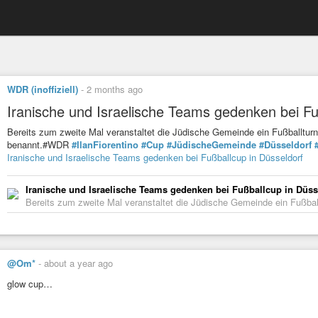
WDR (inoffiziell)
-
2 months ago
Iranische und Israelische Teams gedenken bei Fu
Bereits zum zweite Mal veranstaltet die Jüdische Gemeinde ein Fußballturn
benannt.#WDR
#IlanFiorentino
#Cup
#JüdischeGemeinde
#Düsseldorf
Iranische und Israelische Teams gedenken bei Fußballcup in Düsseldorf
Iranische und Israelische Teams gedenken bei Fußballcup in Düss
Bereits zum zweite Mal veranstaltet die Jüdische Gemeinde ein Fußball
@Om*
-
about a year ago
glow cup…