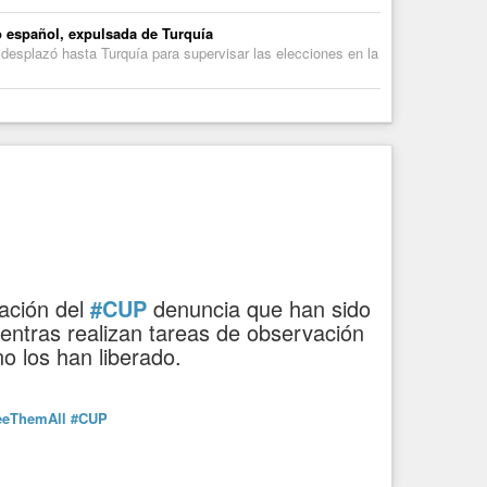
o español, expulsada de Turquía
desplazó hasta Turquía para supervisar las elecciones en la
ación del
#CUP
denuncia que han sido
ientras realizan tareas de observación
o los han liberado.
eeThemAll
#CUP