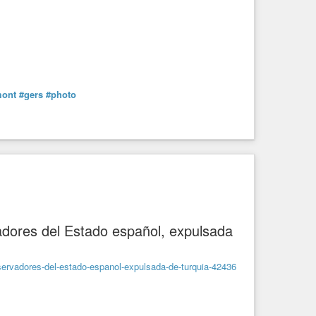
mont
#gers
#photo
adores del Estado español, expulsada
servadores-del-estado-espanol-expulsada-de-turquia-42436