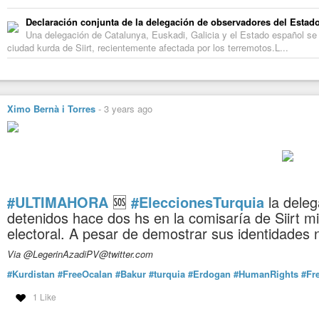
Declaración conjunta de la delegación de observadores del Estad
Una delegación de Catalunya, Euskadi, Galicia y el Estado español se 
ciudad kurda de Siirt, recientemente afectada por los terremotos.L...
Ximo Bernà i Torres
-
3 years ago
#ULTIMAHORA
🆘
#EleccionesTurquia
la deleg
detenidos hace dos hs en la comisaría de Siirt m
electoral. A pesar de demostrar sus identidades n
Via @LegerinAzadiPV@twitter.com
#Kurdistan
#FreeOcalan
#Bakur
#turquia
#Erdogan
#HumanRights
#Fr
1 Like