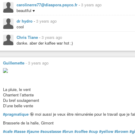
carolinerre77@diaspora.psyco.fr
-
3 years ago
beautiful ♥
dr hydro
-
3 years ago
cool
Chris Tiane
-
3 years ago
danke. aber der kaffee war hot ;)
Guillemette
-
3 years ago
La pluie, le vent
Charrient l’attente
Du bref soulagement
D’une belle vente
#pragmatique
🤪 moi aussi je veux être rémunérée pour le travail que je f
Brasserie de la halle, Gimont
#cafe
#tasse
#jaune
#soustasse
#brun
#coffee
#cup
#yellow
#brown
#g