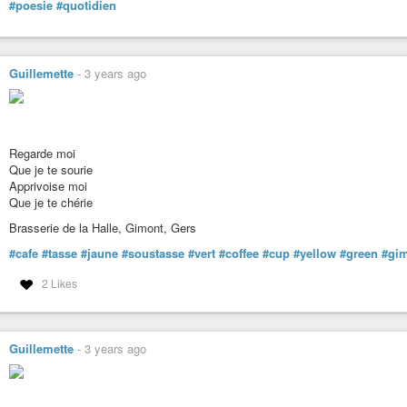
#poesie
#quotidien
Guillemette
-
3 years ago
Regarde moi
Que je te sourie
Apprivoise moi
Que je te chérie
Brasserie de la Halle, Gimont, Gers
#cafe
#tasse
#jaune
#soustasse
#vert
#coffee
#cup
#yellow
#green
#gi
2 Likes
Guillemette
-
3 years ago