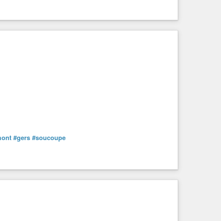
mont
#gers
#soucoupe