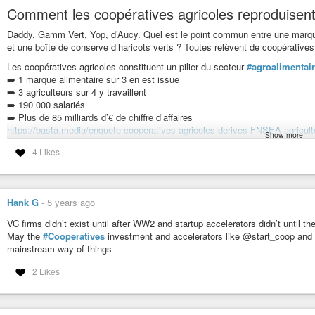
Comment les coopératives agricoles reproduisent l
Daddy, Gamm Vert, Yop, d’Aucy. Quel est le point commun entre une marque
et une boîte de conserve d’haricots verts ? Toutes relèvent de coopératives
Les coopératives agricoles constituent un pilier du secteur
#agroalimentai
➡️ 1 marque alimentaire sur 3 en est issue
➡️ 3 agriculteurs sur 4 y travaillent
➡️ 190 000 salariés
➡️ Plus de 85 milliards d’€ de chiffre d’affaires
https://basta.media/enquete-cooperatives-agricoles-derives-FNSEA-agriculte
Show more
var_mode=calcul
4 Likes
Nées à la fin du 19ème siècle, elles sont d’abord pensées comme un outil d
elles bénéficient d’un statut fiscal particulier : elles ne paient pas d’impôt s
Aujourd’hui, les agriculteurs n’ont pas leur mot à dire sur les prix d’achat 
Hank G
-
5 years ago
d’administration leur échappe. « Tout fonctionne par cooptation », témoigne 
agriculteurs endettés à diversifier leurs productions. « Ce qu’ils veulent, c’
VC firms didn’t exist until after WW2 and startup accelerators didn’t until 
»
May the
#Cooperatives
investment and accelerators like @start_coop an
mainstream way of things
Les trois volets de notre enquête sur le business opaque des coopératives agr
https://basta.media/Les-derives-du-systeme-agroalimentaire
2 Likes
🔴 Dernier jour pour nous faire un don :
https://www.kisskissbankbank.com/fr/
Fermeture de Framasphere oblige, nous voilà avec un nouveau compte sur D