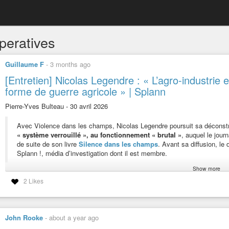
peratives
Guillaume F
-
3 months ago
[Entretien] Nicolas Legendre : « L’agro-industri
forme de guerre agricole » | Splann
Pierre-Yves Bulteau - 30 avril 2026
Avec Violence dans les champs, Nicolas Legendre poursuit sa déconstru
« système verrouillé », au fonctionnement « brutal »
, auquel le jou
de suite de son livre
Silence dans les champs
. Avant sa diffusion, le
Splann !, média d’investigation dont il est membre.
Show more
Le monde en face | Violence dans les champs | 
2 Likes
3 mai 2026
Agressions entre agriculteurs, accaparement des terres, menaces co
John Rooke
-
about a year ago
l’environnement, aux humains, au vivant : le système agro-industri