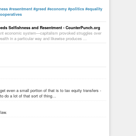
hness
#resentment
#greed
#economy
#politics
#equality
ooperatives
reeds Selfishness and Resentment - CounterPunch.org
inant economic system—capitalism provoked struggles over
ealth in a particular way and likewise produces ...
t even a small portion of that is to tax equity transfers -
 do a lot of that sort of thing…
 law.