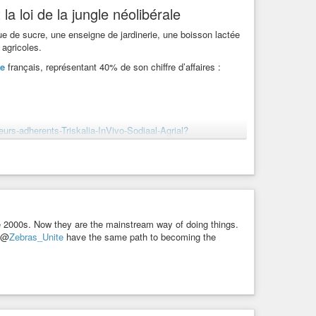
a loi de la jungle néolibérale
 de sucre, une enseigne de jardinerie, une boisson lactée
 agricoles.
re
français, représentant 40% de son chiffre d’affaires :
urs-adherents-Triskalia-InVivo-Sodiaal-Agrial?
’entraide par et pour les paysans. Non cotées en bourse,
ur les sociétés, ni d’impôt sur les bénéfices.
de leurs productions. La composition des conseils
un viticulteur. Il arrive même que la coopérative oblige des
est vraiment asservir les agriculteurs pour mieux les contrôler.
the 2000s. Now they are the mainstream way of doing things.
d @
Zebras_Unite
have the same path to becoming the
icoles sont à lire en accès libre ici :
projects/basta-fait-sa-revolution/
iaspora*. On continuera à publier sur ce compte jusqu’à sa