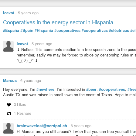
Icavot
-
5 years ago
Cooperatives in the energy sector in Hispania
#España
#Spain
#Hispania
#cooperatives
#cooperativas
#eléctricas
#el
Icavot
-
5 years ago
⇓
Notice: This comments section is a free speech zone to the possi
remember, sadly we may be forced to abide by censorship rules in s
¯\_(ツ) _/¯
⇓
Marcus
-
6 years ago
Hey everyone, I’m
#newhere
. I’m interested in
#beer
,
#cooperatives
,
#fre
Austin TX and was raised in small town on the coast of Texas. Hope to ma
3 Likes
1 Reshare
brainwavelost@nerdpol.ch
-
6 years ago
Hi Marcus are you still around? I wish that you can free yourself fr