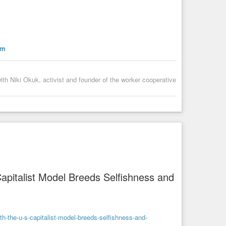
iaspora-fr.org
ia
#Eureden
#InVivo
#Sodiaal
#Agrial
#Neoliberalisme
ion
sm
h Niki Okuk, activist and founder of the worker cooperative
pitalist Model Breeds Selfishness and
-the-u-s-capitalist-model-breeds-selfishness-and-