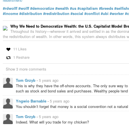
resentment/
#rdwolff
#wolff
#democratize
#wealth
#us
#capitalism
#breeds
#selfis
#income
#distribution
#redistribution
#social
#conflict
#ubi
#worker
#c
Why We Need to Democratize Wealth: the U.S. Capitalist Model B
Throughout its history—wherever it arrived and settled in as the dom
the redistribution of wealth. In other words, this system always distributes w
11 Likes
1 Reshare
Show 3 more comments
Tom Grzyb
-
5 years ago
This is why they have the off-shore accounts. The only sure way to ge
such as stock and bond sales and purchases. Wealthy people tend to
Yngwio Barnable
-
5 years ago
You shouldn’t forget that money is a social convention not a natural
Tom Grzyb
-
5 years ago
Indeed. What will you trade for my chicken?