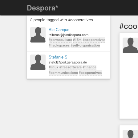
Despora*
2 people tagged with #cooperatives
#coo
Ale Canque
tziteras@joindiaspora.com
#permaculture
#15m
#cooperatives
#hackspaces
#self-organisation
Stefanie S
stefct@pod.geraspora.de
#linux
#freesoftware
#finance
#communications
#cooperatives