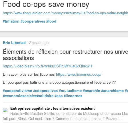
la violence, dégradant les rapports entre paysans, abîmant leurs r
Food co-ops save money
modèle économique, introduit durant l’après-guerre afin de modernise
devenu en quelques décennies un système maltraitant qui peine à 
https://www.theguardian.com/money/2025/may/31/food-co-ops-value-neigh
décideurs du monde agricole, las de constater et de subir cette vio
#Inflation
#cooperatives
#food
#Splann
#France5
#LeMondeEnFace
#PierreYvesBulteau
#NicolasLege
#FNSEA
#JA
#Remembrements
#Elevage
#PAC
#Sante
#Alimentation
#CreditAgricole
#Groupama
Eric Libertad
-
2 years ago
Éléments de réflexion pour restructurer nos univ
[Entretien] Nicolas Legendre : « L’agro-industrie est organisée en
associations
Avec Violence dans les champs, Nicolas Legendre poursuit sa déconstr
système, auquel le journaliste a décidé de consacrer un documentaire diffus
https://video.blast-info.fr/w/fikijUSRr3WYuaQcQhikwH
En savoir plus sur les liccornes
https://www.licoornes.coop/
Et pourquoi pas bâtir une anarcoop autogestionnaire et fédérative ??
#cooperativisme
#cooperatives
#mutualisme
#anarchie
#anarchisme
#
#economiesocialeetsolidaire
#ess
#licoornes
Entreprises capitaliste : les alternatives existent
Notre invité Bastien Sibille, co-fondateur de Mobicoop et du réseau L
fait parti Blast. Qui sont-elles ? Comment s’organisent-elles ? Peuven...