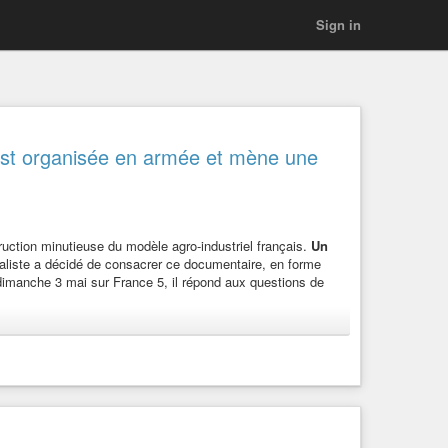
Sign in
e est organisée en armée et mène une
ction minutieuse du modèle agro-industriel français.
Un
rnaliste a décidé de consacrer ce documentaire, en forme
 dimanche 3 mai sur France 5, il répond aux questions de
France 5
ntre des élus de la République, atteintes à
el productiviste s’impose, aujourd’hui, en France par