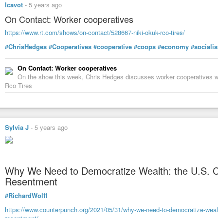
fermeture, mais vous pouvez dès à présent nous suivre, sur
basta.media@d
Icavot
-
5 years ago
#Cooperatives
#CooperativesAgricoles
#Agriculture
#Enquete
#Triskal
On Contact: Worker cooperatives
#Agriculteur
#Eleveur
#Business
#Endettement
#Dependance
#Cooptat
https://www.rt.com/shows/on-contact/528667-niki-okuk-rco-tires/
#ChrisHedges
#Cooperatives
#cooperative
#coops
#economy
#sociali
On Contact: Worker cooperatives
On the show this week, Chris Hedges discusses worker cooperatives wit
Rco Tires
Sylvia J
-
5 years ago
Why We Need to Democratize Wealth: the U.S. Ca
Resentment
#RichardWolff
https://www.counterpunch.org/2021/05/31/why-we-need-to-democratize-wealth