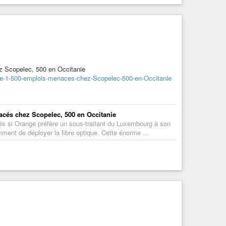
ez Scopelec, 500 en Occitanie
s-de-1-500-emplois-menaces-chez-Scopelec-500-en-Occitanie
nacés chez Scopelec, 500 en Occitanie
és si Orange préfère un sous-traitant du Luxembourg à son
ment de déployer la fibre optique. Cette énorme ...