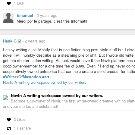
1 Like
Emanuel
-
2 years ago
Merci por le partage, c‘est très informatif!
Hank G ☑️
-
2 years ago
I enjoy writing a lot. Mostly that is non-fiction blog post style stuff but I 
novel I will humbly describe as a steaming pile of shit. But I wrote did write 
get into shorter fiction writing. As luck would have it the Novlr platform h
coop owner-member for a one time fee of $399. Even if I end up never doing 
cooperatively owned enterprise that can help create a solid product for ficti
#WritersOfMastodon
#art
Novlr: A writing workspace owned by our writers.
Novlr: A writing workspace owned by our writers.
Become a co-owner of Novlr, the first writer-owned creative writing platf
and your stories are celebrated!
3 Likes
1 Reshare