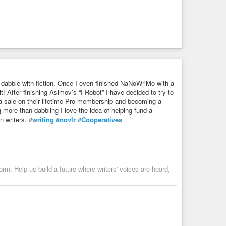
also dabble with fiction. Once I even finished NaNoWriMo with a
it! After finishing Asimov’s “I Robot” I have decided to try to
as a sale on their lifetime Pro membership and becoming a
more than dabbling I love the idea of helping fund a
on writers.
#writing
#novlr
#Cooperatives
orm. Help us build a future where writers' voices are heard,