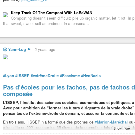
Keep Track Of The Compost With LoRaWAN
Composting doesn’t seem difficult: pile up organic matter, let it rot. In 
that sweet, sweet soil amendment in a reasona…
Ⓐ Yann-Lug 🏴
-
2 years ago
#Lyon
#ISSEP
#extrêmeDroite
#Fascisme
#NeoNazis
Pas d’écoles pour les fachos, pas de fachos d
composée
L’ISSEP, l’Institut des sciences sociales, économiques et politiques, 
Avec pour ambition de “former les futurs dirigeants de la vraie droite”,
pensantes de l’extrême-droite de demain, et assurer la continuité et la
En trois ans, l’ISSEP n’a formé que des proches de
#Marion-Maréchal
ou 
a identifié en 2021 que sur les 35 élèves de la promotion, iels étaient soi
Show more
militants de
#Génération-identitaire
ou des militants identitaires et des
#ca