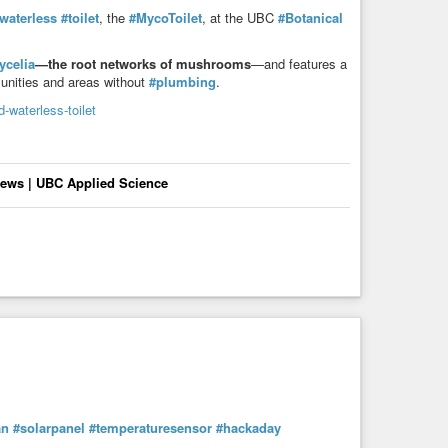
waterless
#toilet
, the
#MycoToilet
, at the UBC
#Botanical
ycelia
—the root networks of mushrooms
—and features a
unities and areas without
#plumbing
.
waterless-toilet
News | UBC Applied Science
an
#solarpanel
#temperaturesensor
#hackaday