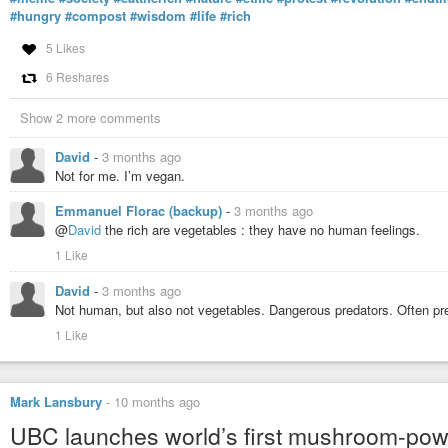
#hungry
#compost
#wisdom
#life
#rich
5 Likes
6 Reshares
Show 2 more comments
David
-
3 months ago
Not for me. I’m vegan.
Emmanuel Florac (backup)
-
3 months ago
@
David
the rich are vegetables : they have no human feelings.
1 Like
David
-
3 months ago
Not human, but also not vegetables. Dangerous predators. Often pre
1 Like
Mark Lansbury
-
10 months ago
UBC launches world’s first mushroom-powe