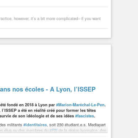
practice, however, it’s a bit more complicated– if you want
ans nos écoles - A Lyon, l’ISSEP
a été fondé en 2018 à Lyon par
#Marion-Maréchal-Le-Pen
.
 l’ISSEP a été en réalité créé pour former les têtes
 survie de son idéologie et de ses idées
#fascistes
.
des militants
#identitaires
, soit 230 étudiant.e.s. Mediapart
t des élus ou des membres du
#RN
de la région lyonnaise, des
tholiques-traditionalistes
. Belle brochette pour une sécole