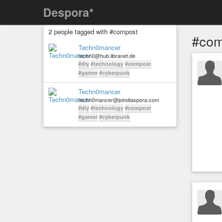
Despora*
2 people tagged with #compost
#com
Techn0mancer
techn0@hub.libranet.de
#diy
#technology
#compost
#gamer
#cyberpunk
Techn0mancer
techn0mancer@joindiaspora.com
#diy
#technology
#compost
#gamer
#cyberpunk