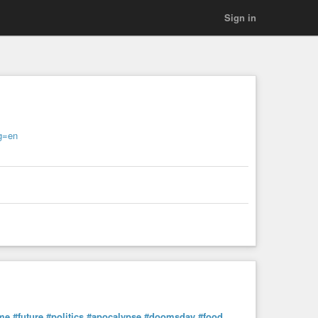
Sign in
ng=en
me
#future
#politics
#apocalypse
#doomsday
#food