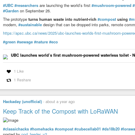
#UBC
#researchers
are launching the world’s first
#mushroom-powered
#
#Garden
on September 26.
The prototype
turns human waste into nutrient-rich
#compost
using
#m
modern,
#sustainable
design that can be dropped into parks, remote comm
https://apsc.ubc.ca/news/2025/ubc-launches-worlds-first-mushroom-powered-
#green
#sewage
#nature
#eco
UBC launches world’s first mushroom-powered waterless toilet - 
1 Like
1 Reshare
Hackaday (unofficial)
-
about a year ago
Keep Track of the Compost with LoRaWAN
#classichacks
#homehacks
#compost
#cubecellab01
#ds18b20
#loraw
posted by
pod_feeder_v2