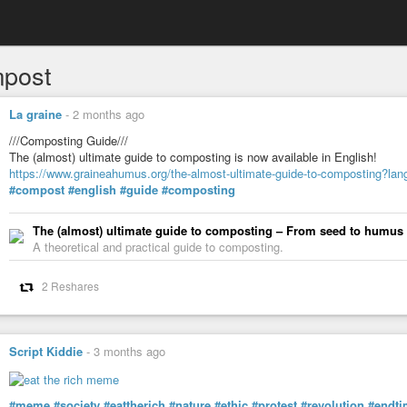
post
La graine
-
2 months ago
///Composting Guide///
The (almost) ultimate guide to composting is now available in English!
https://www.graineahumus.org/the-almost-ultimate-guide-to-composting?la
#compost
#english
#guide
#composting
The (almost) ultimate guide to composting – From seed to humus
A theoretical and practical guide to composting.
2 Reshares
Script Kiddie
-
3 months ago
#meme
#society
#eattherich
#nature
#ethic
#protest
#revolution
#endti