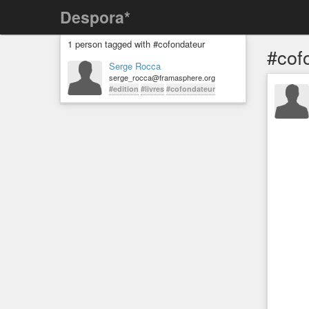
Despora*
1 person tagged with #cofondateur
#cof
Serge Rocca
serge_rocca@framasphere.org
#edition
#livres
#cofondateur