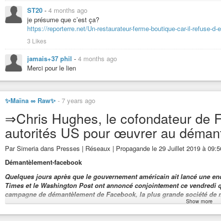
ST20
-
4 months ago
je présume que c’est ça?
https://reporterre.net/Un-restaurateur-ferme-boutique-car-il-refuse-d-
3 Likes
jamais+37 phil
-
4 months ago
Merci pour le lien
✨Maïna ∞ Raw✨
-
7 years ago
⇒Chris Hughes, le cofondateur de F
autorités US pour œuvrer au démant
Par Simeria dans Presses | Réseaux | Propagande le 29 Juillet 2019 à 09:5
Démantèlement-facebook
Quelques jours après que le gouvernement américain ait lancé une enqu
Times et le Washington Post ont annoncé conjointement ce vendredi q
campagne de démantèlement de Facebook, la plus grande société de m
Show more
LIRE LA SUITE