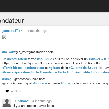
ondateur
jamais+37 phil
-
4 months ago
#la_voix
@la_voix@mastodon.social
Un
#restaurateur
ferme
#boutique
car il refuse d’enlever un
#sticker
«
#Fr
https://-ferme-boutique-car-il-refuse-d-enlever-un-sticker-Free-Palestine
#Tarek-Idrissi
,
#cofondateur
et
#gérant
de la
#Cuisine-de-Souad
, le 9 av
#france
#palestine
#lutte
#resistance
#actu
#info
#actualite
#informatio
#stragu
@mastodon.indie.host
@la_voix bravo, quel
#courage
et quelle
#force
. Je leur souhaite tout ce q
4 Likes
Dudababel
-
4 months ago
il y a un probleme avec le lien