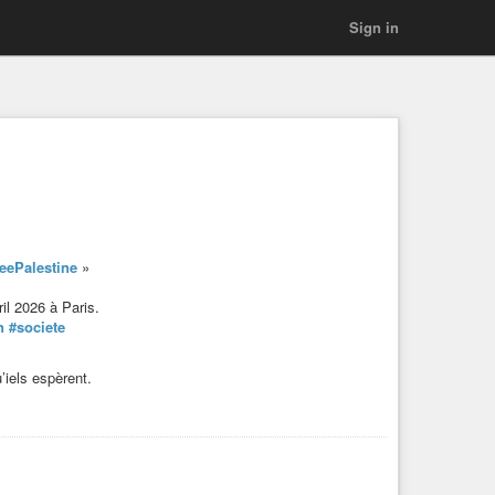
Sign in
eePalestine
»
ril 2026 à Paris.
n
#societe
u’iels espèrent.