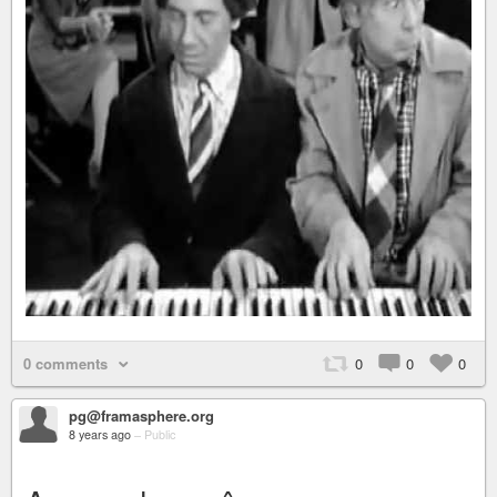
0 comments
0
0
0
pg@framasphere.org
8 years ago
–
Public