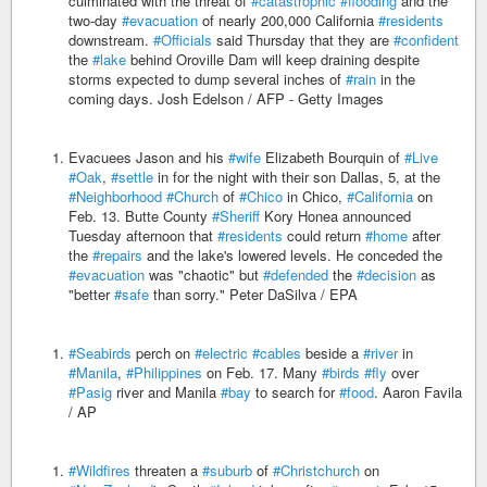
culminated with the threat of
#catastrophic
#flooding
and the
two-day
#evacuation
of nearly 200,000 California
#residents
downstream.
#Officials
said Thursday that they are
#confident
the
#lake
behind Oroville Dam will keep draining despite
storms expected to dump several inches of
#rain
in the
coming days. Josh Edelson / AFP - Getty Images
Evacuees Jason and his
#wife
Elizabeth Bourquin of
#Live
#Oak
,
#settle
in for the night with their son Dallas, 5, at the
#Neighborhood
#Church
of
#Chico
in Chico,
#California
on
Feb. 13. Butte County
#Sheriff
Kory Honea announced
Tuesday afternoon that
#residents
could return
#home
after
the
#repairs
and the lake's lowered levels. He conceded the
#evacuation
was "chaotic" but
#defended
the
#decision
as
"better
#safe
than sorry." Peter DaSilva / EPA
#Seabirds
perch on
#electric
#cables
beside a
#river
in
#Manila
,
#Philippines
on Feb. 17. Many
#birds
#fly
over
#Pasig
river and Manila
#bay
to search for
#food
. Aaron Favila
/ AP
#Wildfires
threaten a
#suburb
of
#Christchurch
on