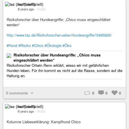
taz (inoffiziell)
8 years ago
–
Public
Risikoforscher über Hundeangriffe: „Chico muss eingeschläfert
werden“
http://www.taz.de/Risikoforscher-ueber-Hundeangriffe/!5495826/
#Hund
#Risiko
#Chico
#Ökologie
#Öko
Risikoforscher über Hundeangriffe: „Chico muss
eingeschläfert werden“
Risikoforscher Ortwin Renn erklärt, wieso wir mit gefährlichen
Hunden leben. Für ihn kommt es nicht auf die Rasse, sondern auf die
Haltung an.
0 comments
0
0
0
taz (inoffiziell)
8 years ago
–
Public
Kolumne Liebeserklärung: Kampfhund Chico