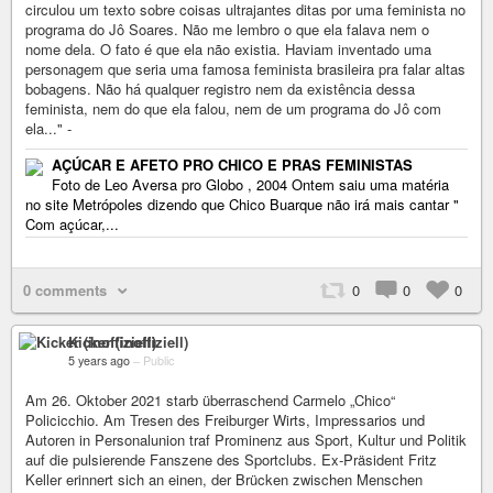
circulou um texto sobre coisas ultrajantes ditas por uma feminista no
programa do Jô Soares. Não me lembro o que ela falava nem o
nome dela. O fato é que ela não existia. Haviam inventado uma
personagem que seria uma famosa feminista brasileira pra falar altas
bobagens. Não há qualquer registro nem da existência dessa
feminista, nem do que ela falou, nem de um programa do Jô com
ela..." -
AÇÚCAR E AFETO PRO CHICO E PRAS FEMINISTAS
Foto de Leo Aversa pro Globo , 2004 Ontem saiu uma matéria
no site Metrópoles dizendo que Chico Buarque não irá mais cantar "
Com açúcar,...
0 comments
0
0
0
Kicker (inoffiziell)
5 years ago
–
Public
Am 26. Oktober 2021 starb überraschend Carmelo „Chico“
Policicchio. Am Tresen des Freiburger Wirts, Impressarios und
Autoren in Personalunion traf Prominenz aus Sport, Kultur und Politik
auf die pulsierende Fanszene des Sportclubs. Ex-Präsident Fritz
Keller erinnert sich an einen, der Brücken zwischen Menschen