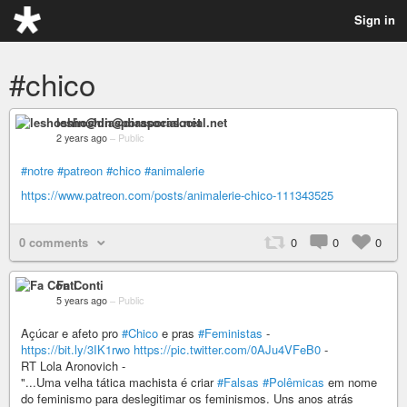
Sign in
#chico
leshoshin@diasporasocial.net
2 years ago
–
Public
#notre
#patreon
#chico
#animalerie
https://www.patreon.com/posts/animalerie-chico-111343525
0 comments
0
0
0
Fa Conti
5 years ago
–
Public
Açúcar e afeto pro
#Chico
e pras
#Feministas
-
https://bit.ly/3IK1rwo
https://pic.twitter.com/0AJu4VFeB0
-
RT Lola Aronovich -
"...Uma velha tática machista é criar
#Falsas
#Polêmicas
em nome
do feminismo para deslegitimar os feminismos. Uns anos atrás