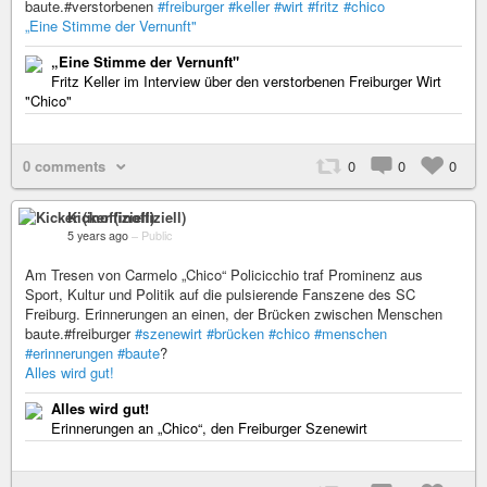
baute.#verstorbenen
#freiburger
#keller
#wirt
#fritz
#chico
„Eine Stimme der Vernunft"
„Eine Stimme der Vernunft"
Fritz Keller im Interview über den verstorbenen Freiburger Wirt
"Chico"
0 comments
0
0
0
Kicker (inoffiziell)
5 years ago
–
Public
Am Tresen von Carmelo „Chico“ Policicchio traf Prominenz aus
Sport, Kultur und Politik auf die pulsierende Fanszene des SC
Freiburg. Erinnerungen an einen, der Brücken zwischen Menschen
baute.#freiburger
#szenewirt
#brücken
#chico
#menschen
#erinnerungen
#baute
?
Alles wird gut!
Alles wird gut!
Erinnerungen an „Chico“, den Freiburger Szenewirt