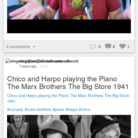
6 comments
0
6
1
elegance@socialhome.network
7 years ago
–
Public
Chico and Harpo playing the Piano
The Marx Brothers The Big Store 1941
Chico and Harpo playing the Piano The Marx Brothers The Big Store
1941
#comedy
#marx-brothers
#piano
#harpo
#chico