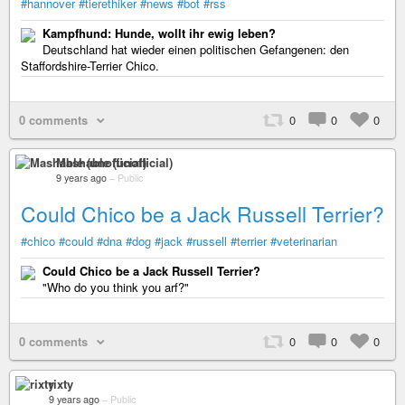
#hannover
#tierethiker
#news
#bot
#rss
Kampfhund: Hunde, wollt ihr ewig leben?
Deutschland hat wieder einen politischen Gefangenen: den
Staffordshire-Terrier Chico.
0 comments
0
0
0
Mashable (unofficial)
9 years ago
–
Public
Could Chico be a Jack Russell Terrier?
#chico
#could
#dna
#dog
#jack
#russell
#terrier
#veterinarian
Could Chico be a Jack Russell Terrier?
"Who do you think you arf?"
0 comments
0
0
0
rixty
9 years ago
–
Public