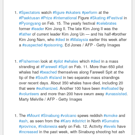
#Spectators
watch
#figure
#skaters
#perform
at the
#Paektusan
#Prize
#International
Figure
#Skating
#Festival
in
#Pyongyang
on Feb. 15. The yearly festival
#celebrates
former
#leader
Kim Jong Il. The late Kim Jong Il was the
#father
of current leader Kim Jong Un — and his half-#brother
Kim Jong Nam, who
#died
in
#Malaysia
earlier this week after
a
#suspected
#poisoning
. Ed Jones / AFP - Getty Images
#Fishermen
look at
#pilot
#whales
which
#died
in a mass
stranding at
#Farewell
#Spit
on Feb. 11. More than 650 pilot
whales had
#beached
themselves along Farewell Spit at the
tip of the
#South
#Island
in two separate mass strandings
over recent days. About 350 whales have died, including 20
that were
#euthanized
. Another 100 have been
#refloated
by
#volunteers
and more than 200 have swum away
#unassisted
.
Marty Melville / AFP - Getty Images
The
#Mount
#Sinabung
#volcano
spews reddish
#smoke
and
#ash
, as seen from the
#Karo
#district
in North
#Sumatra
#province
,
#Indonesia
early on Feb. 12. Activity
#levels
have
#increased
in the past week, with Sinabung shooting hot ash