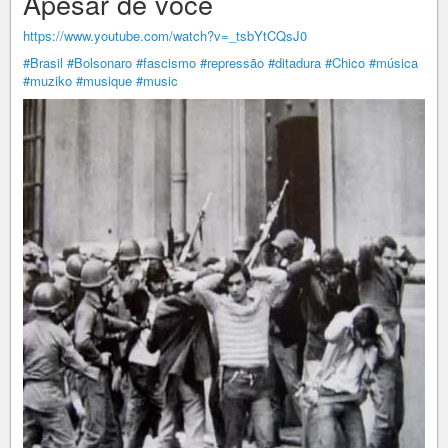
Apesar de você
https://www.youtube.com/watch?v=_tsbYtCQsJ0
#Brasil
#Bolsonaro
#fascismo
#repressão
#ditadura
#Chico
#música
#muziko
#musique
#music