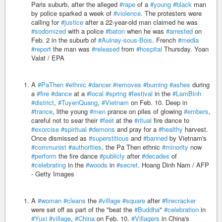
Paris suburb, after the alleged
#rape
of a
#young
#black
man
by police sparked a week of
#violence
. The protesters were
calling for
#justice
after a 22-year-old man claimed he was
#sodomized
with a police
#baton
when he was
#arrested
on
Feb. 2 in the suburb of
#Aulnay-sous-Bois
. French
#media
#report
the man was
#released
from
#hospital
Thursday. Yoan
Valat / EPA
A
#PaThen
#ethnic
#dancer
#removes
#burning
#ashes
during
a
#fire
#dance
at a
#local
#spring
#festival
in the
#LamBinh
#district
,
#TuyenQuang
,
#Vietnam
on Feb. 10. Deep in
#trance
, lithe young
#men
prance on piles of glowing
#embers
,
careful not to sear their
#feet
at the
#ritual
fire dance to
#exorcise
#spiritual
#demons
and pray for a
#healthy
harvest.
Once dismissed as
#superstitious
and
#banned
by Vietnam's
#communist
#authorities
, the Pa Then ethnic
#minority
now
#perform
the fire dance
#publicly
after
#decades
of
#celebrating
in the
#woods
in
#secret
. Hoang Dinh Nam / AFP
- Getty Images
A
#woman
#cleans
the
#village
#square
after
#firecracker
were set off as part of the "beat the
#Buddha
"
#celebration
in
#Yuxi
#village
,
#China
on Feb. 10.
#Villagers
in China's