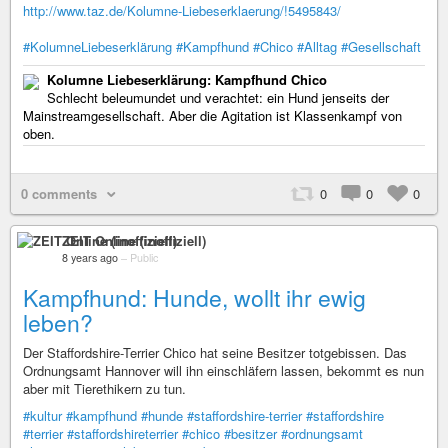
http://www.taz.de/Kolumne-Liebeserklaerung/!5495843/
#KolumneLiebeserklärung
#Kampfhund
#Chico
#Alltag
#Gesellschaft
Kolumne Liebeserklärung: Kampfhund Chico
Schlecht beleumundet und verachtet: ein Hund jenseits der
Mainstreamgesellschaft. Aber die Agitation ist Klassenkampf von
oben.
0 comments
0
0
0
ZEIT Online (inoffiziell)
8 years ago
–
Public
Kampfhund: Hunde, wollt ihr ewig
leben?
Der Staffordshire-Terrier Chico hat seine Besitzer totgebissen. Das
Ordnungsamt Hannover will ihn einschläfern lassen, bekommt es nun
aber mit Tierethikern zu tun.
#kultur
#kampfhund
#hunde
#staffordshire-terrier
#staffordshire
#terrier
#staffordshireterrier
#chico
#besitzer
#ordnungsamt