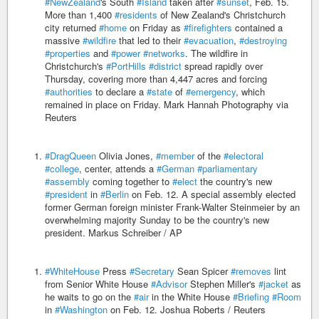
#NewZealand
's South
#Island
taken after
#sunset
, Feb. 15.
More than 1,400
#residents
of New Zealand's Christchurch
city returned
#home
on Friday as
#firefighters
contained a
massive
#wildfire
that led to their
#evacuation
,
#destroying
#properties
and
#power
#networks
. The wildfire in
Christchurch's
#PortHills
#district
spread rapidly over
Thursday, covering more than 4,447 acres and forcing
#authorities
to declare a
#state
of
#emergency
, which
remained in place on Friday. Mark Hannah Photography via
Reuters
#DragQueen
Olivia Jones,
#member
of the
#electoral
#college
, center, attends a
#German
#parliamentary
#assembly
coming together to
#elect
the country's new
#president
in
#Berlin
on Feb. 12. A special assembly elected
former German foreign minister Frank-Walter Steinmeier by an
overwhelming majority Sunday to be the country's new
president. Markus Schreiber / AP
#WhiteHouse
Press
#Secretary
Sean Spicer
#removes
lint
from Senior White House
#Advisor
Stephen Miller's
#jacket
as
he waits to go on the
#air
in the White House
#Briefing
#Room
in
#Washington
on Feb. 12. Joshua Roberts / Reuters