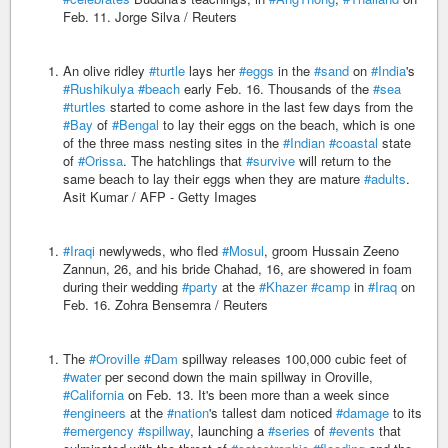
Feb. 11. Jorge Silva / Reuters
An olive ridley
#turtle
lays her
#eggs
in the
#sand
on
#India
's
#Rushikulya
#beach
early Feb. 16. Thousands of the
#sea
#turtles
started to come ashore in the last few days from the
#Bay
of
#Bengal
to lay their eggs on the beach, which is one
of the three mass nesting sites in the
#Indian
#coastal
state
of
#Orissa
. The hatchlings that
#survive
will return to the
same beach to lay their eggs when they are mature
#adults
.
Asit Kumar / AFP - Getty Images
#Iraqi
newlyweds, who fled
#Mosul
, groom Hussain Zeeno
Zannun, 26, and his bride Chahad, 16, are showered in foam
during their wedding
#party
at the
#Khazer
#camp
in
#Iraq
on
Feb. 16. Zohra Bensemra / Reuters
The
#Oroville
#Dam
spillway releases 100,000 cubic feet of
#water
per second down the main spillway in Oroville,
#California
on Feb. 13. It's been more than a week since
#engineers
at the
#nation
's tallest dam noticed
#damage
to its
#emergency
#spillway
, launching a
#series
of
#events
that