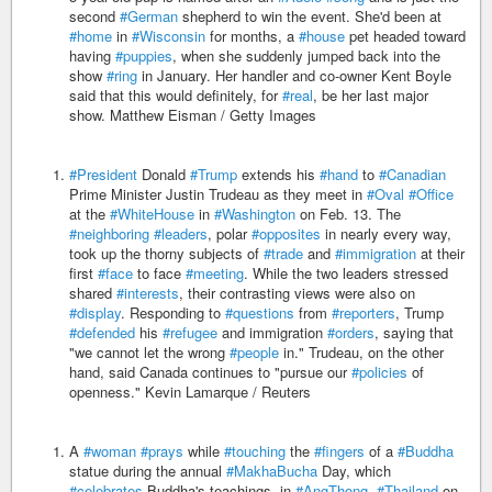
second
#German
shepherd to win the event. She'd been at
#home
in
#Wisconsin
for months, a
#house
pet headed toward
having
#puppies
, when she suddenly jumped back into the
show
#ring
in January. Her handler and co-owner Kent Boyle
said that this would definitely, for
#real
, be her last major
show. Matthew Eisman / Getty Images
#President
Donald
#Trump
extends his
#hand
to
#Canadian
Prime Minister Justin Trudeau as they meet in
#Oval
#Office
at the
#WhiteHouse
in
#Washington
on Feb. 13. The
#neighboring
#leaders
, polar
#opposites
in nearly every way,
took up the thorny subjects of
#trade
and
#immigration
at their
first
#face
to face
#meeting
. While the two leaders stressed
shared
#interests
, their contrasting views were also on
#display
. Responding to
#questions
from
#reporters
, Trump
#defended
his
#refugee
and immigration
#orders
, saying that
"we cannot let the wrong
#people
in." Trudeau, on the other
hand, said Canada continues to "pursue our
#policies
of
openness." Kevin Lamarque / Reuters
A
#woman
#prays
while
#touching
the
#fingers
of a
#Buddha
statue during the annual
#MakhaBucha
Day, which
#celebrates
Buddha's teachings, in
#AngThong
,
#Thailand
on