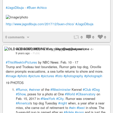
#JagoDibuja
-
#Buen
#chico
http://www.jagodibuja.com/2017/12/buen-chico/
#JagoDibuja
0 comments
0
0
0
OLD ACCOUNT, NEW -> rixty_dixet@squeet.me <-
9 years ago
–
Public
#ThisWeekInPictures
by NBC News: Feb. 10 - 17
Trump and Trudeau test boundaries, Rumor gets top dog, Oroville
damn prompts evacuations, a sea turtle returns to shore and more.
#image
#photo
#picture
#pictures
#foto
#photography
#photograph
19 PHOTOS
#Rumor
,
#winner
of the
#Westminster
Kennel
#Club
#Dog
#Show
, poses for a photo at One
#World
#Observatory
on
Feb. 15, 2017 in
#NewYork
#City
. Rumor was crowned
#America
's top dog Tuesday
#night
when, a year after a near
miss, she came out of retirement to
#win
#best
in show. The
5-year-old pup is named after an
#Adele
#song
and is just the