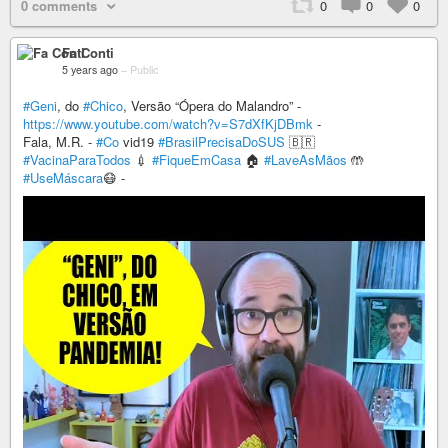
0 comments
0
0
0
Fa Conti
5 years ago
–
Public
#Geni
, do
#Chico
, Versão “Ópera do Malandro” -
https://www.youtube.com/watch?v=S7dXfKjDBmk
-
Fala, M.R. -
#Co
vid19
#BrasilPrecisaDoSUS
🇧🇷
#VacinaParaTodos
💉
#FiqueEmCasa
🏠
#LaveAsMãos
🤲
#UseMáscara
😷 -