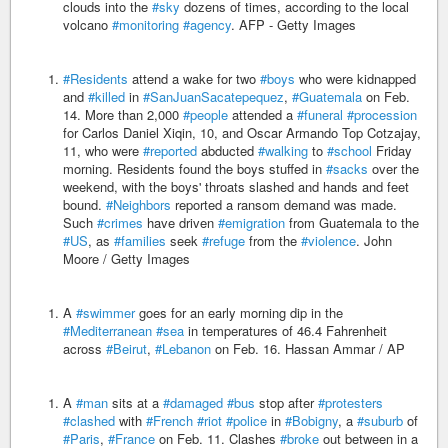
clouds into the
#sky
dozens of times, according to the local
volcano
#monitoring
#agency
. AFP - Getty Images
#Residents
attend a wake for two
#boys
who were kidnapped
and
#killed
in
#SanJuanSacatepequez
,
#Guatemala
on Feb.
14. More than 2,000
#people
attended a
#funeral
#procession
for Carlos Daniel Xiqin, 10, and Oscar Armando Top Cotzajay,
11, who were
#reported
abducted
#walking
to
#school
Friday
morning. Residents found the boys stuffed in
#sacks
over the
weekend, with the boys' throats slashed and hands and feet
bound.
#Neighbors
reported a ransom demand was made.
Such
#crimes
have driven
#emigration
from Guatemala to the
#US
, as
#families
seek
#refuge
from the
#violence
. John
Moore / Getty Images
A
#swimmer
goes for an early morning dip in the
#Mediterranean
#sea
in temperatures of 46.4 Fahrenheit
across
#Beirut
,
#Lebanon
on Feb. 16. Hassan Ammar / AP
A
#man
sits at a
#damaged
#bus
stop after
#protesters
#clashed
with
#French
#riot
#police
in
#Bobigny
, a
#suburb
of
#Paris
,
#France
on Feb. 11. Clashes
#broke
out between in a