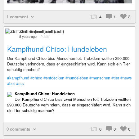
1 comment
4
1
3
ZEIT Online (inoffiziell)
8 years ago
–
Public
Kampfhund Chico: Hundeleben
Der Kampfhund Chico biss Menschen tot. Trotzdem wollten 290.000
Deutsche verhindern, dass er eingeschläfert wird. Kann sich ein Tier
schuldig machen?
#kampfhund
#chico
#entdecken
#hundeleben
#menschen
#tier
#news
#bot
#rss
Kampfhund Chico: Hundeleben
Der Kampfhund Chico biss zwei Menschen tot. Trotzdem wollten
290.000 Deutsche verhindern, dass er eingeschläfert wird. Kann sich
ein Tier schuldig machen?
0 comments
0
0
0