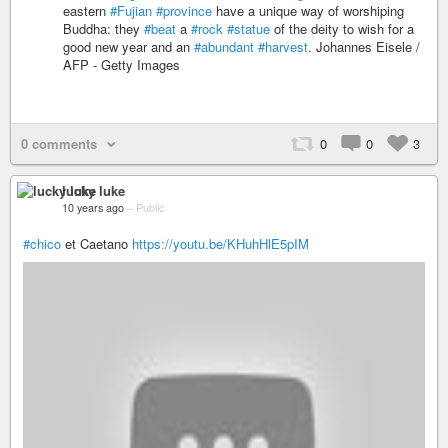
eastern
#Fujian
#province
have a unique way of worshiping
Buddha: they
#beat
a
#rock
#statue
of the deity to wish for a
good new year and an
#abundant
#harvest
. Johannes Eisele /
AFP - Getty Images
0 comments
0
0
3
lucky luke
10 years ago
–
Public
#chico
et Caetano
https://youtu.be/KHuhHlE5pIM