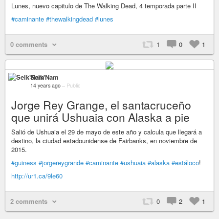
Lunes, nuevo capitulo de The Walking Dead, 4 temporada parte II
#caminante
#thewalkingdead
#lunes
0 comments
1
0
1
Selk'Nam
14 years ago
–
Public
Jorge Rey Grange, el santacruceño
que unirá Ushuaia con Alaska a pie
Salió de Ushuaia el 29 de mayo de este año y calcula que llegará a
destino, la ciudad estadounidense de Fairbanks, en noviembre de
2015.
#guiness
#jorgereygrande
#caminante
#ushuaia
#alaska
#estáloco
!
http://ur1.ca/9le60
2 comments
0
2
1