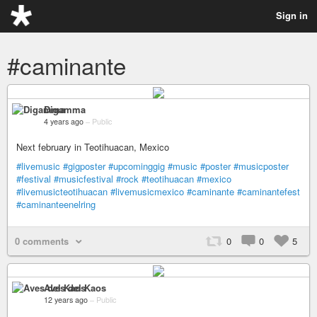
Sign in
#caminante
Digamma
4 years ago
–
Public
Next february in Teotihuacan, Mexico
#livemusic
#gigposter
#upcominggig
#music
#poster
#musicposter
#festival
#musicfestival
#rock
#teotihuacan
#mexico
#livemusicteotihuacan
#livemusicmexico
#caminante
#caminantefest
#caminanteenelring
0 comments
0
0
5
Aves del Kaos
12 years ago
–
Public