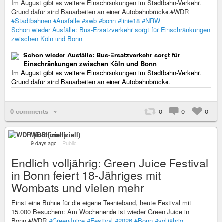
Im August gibt es weitere Einschränkungen im Stadtbahn-Verkehr.
Grund dafür sind Bauarbeiten an einer Autobahnbrücke.#WDR
#Stadtbahnen
#Ausfälle
#swb
#bonn
#linie18
#NRW
Schon wieder Ausfälle: Bus-Ersatzverkehr sorgt für Einschränkungen
zwischen Köln und Bonn
Schon wieder Ausfälle: Bus-Ersatzverkehr sorgt für
Einschränkungen zwischen Köln und Bonn
Im August gibt es weitere Einschränkungen im Stadtbahn-Verkehr.
Grund dafür sind Bauarbeiten an einer Autobahnbrücke.
0 comments
0
0
0
WDR (inoffiziell)
9 days ago
–
Public
Endlich volljährig: Green Juice Festival
in Bonn feiert 18-Jähriges mit
Wombats und vielen mehr
Einst eine Bühne für die eigene Teenieband, heute Festival mit
15.000 Besuchern: Am Wochenende ist wieder Green Juice in
Bonn.#WDR
#GreenJuice
#Festival
#2026
#Bonn
#volljährig