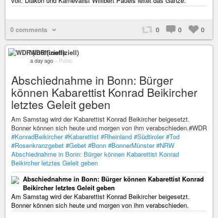
voll. Diakon und Karnevalist Willibert Pauels leitet das Ganze.
0 comments
0
0
0
WDR (inoffiziell)
a day ago
–
Public
Abschiednahme in Bonn: Bürger
können Kabarettist Konrad Beikircher
letztes Geleit geben
Am Samstag wird der Kabarettist Konrad Beikircher beigesetzt.
Bonner können sich heute und morgen von ihm verabschieden.#WDR
#KonradBeikircher
#Kabarettist
#Rheinland
#Südtiroler
#Tod
#Rosenkranzgebet
#Gebet
#Bonn
#BonnerMünster
#NRW
Abschiednahme in Bonn: Bürger können Kabarettist Konrad
Beikircher letztes Geleit geben
Abschiednahme in Bonn: Bürger können Kabarettist Konrad
Beikircher letztes Geleit geben
Am Samstag wird der Kabarettist Konrad Beikircher beigesetzt.
Bonner können sich heute und morgen von ihm verabschieden.