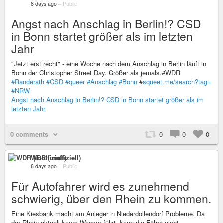
8 days ago
–
Public
Angst nach Anschlag in Berlin!? CSD
in Bonn startet größer als im letzten
Jahr
"Jetzt erst recht" - eine Woche nach dem Anschlag in Berlin läuft in
Bonn der Christopher Street Day. Größer als jemals.#WDR
#Randerath
#CSD
#queer
#Anschlag
#Bonn
#
squeet.me/search?tag=
#NRW
Angst nach Anschlag in Berlin!? CSD in Bonn startet größer als im
letzten Jahr
0 comments
0
0
0
WDR (inoffiziell)
8 days ago
–
Public
Für Autofahrer wird es zunehmend
schwierig, über den Rhein zu kommen.
Eine Kiesbank macht am Anleger in Niederdollendorf Probleme. Da
der Rhein aktuell kaum Wasser führt, kann die Fähre nicht