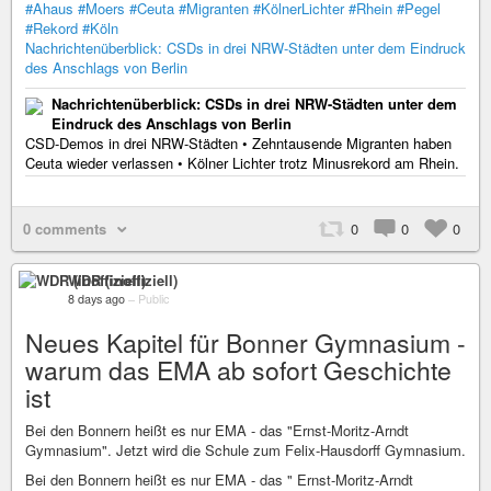
#Ahaus
#Moers
#Ceuta
#Migranten
#KölnerLichter
#Rhein
#Pegel
#Rekord
#Köln
Nachrichtenüberblick: CSDs in drei NRW-Städten unter dem Eindruck
des Anschlags von Berlin
Nachrichtenüberblick: CSDs in drei NRW-Städten unter dem
Eindruck des Anschlags von Berlin
CSD-Demos in drei NRW-Städten • Zehntausende Migranten haben
Ceuta wieder verlassen • Kölner Lichter trotz Minusrekord am Rhein.
0 comments
0
0
0
WDR (inoffiziell)
8 days ago
–
Public
Neues Kapitel für Bonner Gymnasium -
warum das EMA ab sofort Geschichte
ist
Bei den Bonnern heißt es nur EMA - das "Ernst-Moritz-Arndt
Gymnasium". Jetzt wird die Schule zum Felix-Hausdorff Gymnasium.
Bei den Bonnern heißt es nur EMA - das " Ernst-Moritz-Arndt