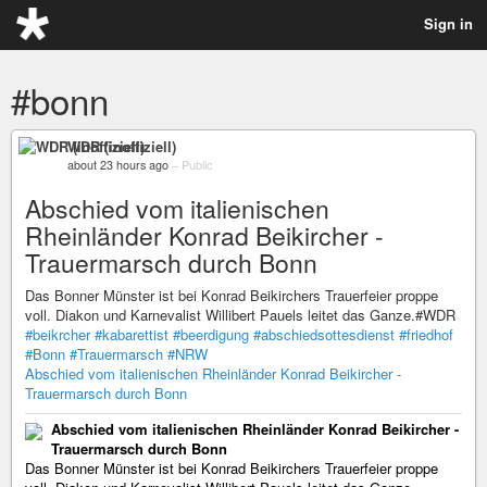
Sign in
#bonn
WDR (inoffiziell)
about 23 hours ago
–
Public
Abschied vom italienischen
Rheinländer Konrad Beikircher -
Trauermarsch durch Bonn
Das Bonner Münster ist bei Konrad Beikirchers Trauerfeier proppe
voll. Diakon und Karnevalist Willibert Pauels leitet das Ganze.#WDR
#beikrcher
#kabarettist
#beerdigung
#abschiedsottesdienst
#friedhof
#Bonn
#Trauermarsch
#NRW
Abschied vom italienischen Rheinländer Konrad Beikircher -
Trauermarsch durch Bonn
Abschied vom italienischen Rheinländer Konrad Beikircher -
Trauermarsch durch Bonn
Das Bonner Münster ist bei Konrad Beikirchers Trauerfeier proppe