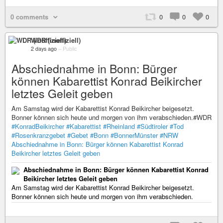
0 comments
0
0
0
WDR (inoffiziell)
2 days ago
–
Public
Abschiednahme in Bonn: Bürger
können Kabarettist Konrad Beikircher
letztes Geleit geben
Am Samstag wird der Kabarettist Konrad Beikircher beigesetzt.
Bonner können sich heute und morgen von ihm verabschieden.#WDR
#KonradBeikircher
#Kabarettist
#Rheinland
#Südtiroler
#Tod
#Rosenkranzgebet
#Gebet
#Bonn
#BonnerMünster
#NRW
Abschiednahme in Bonn: Bürger können Kabarettist Konrad
Beikircher letztes Geleit geben
Abschiednahme in Bonn: Bürger können Kabarettist Konrad
Beikircher letztes Geleit geben
Am Samstag wird der Kabarettist Konrad Beikircher beigesetzt.
Bonner können sich heute und morgen von ihm verabschieden.