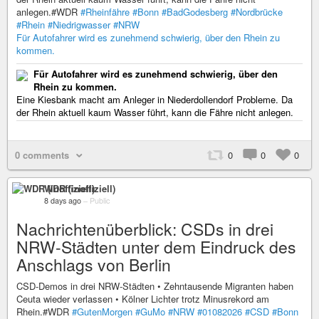
anlegen.#WDR
#Rheinfähre
#Bonn
#BadGodesberg
#Nordbrücke
#Rhein
#Niedrigwasser
#NRW
Für Autofahrer wird es zunehmend schwierig, über den Rhein zu
kommen.
Für Autofahrer wird es zunehmend schwierig, über den
Rhein zu kommen.
Eine Kiesbank macht am Anleger in Niederdollendorf Probleme. Da
der Rhein aktuell kaum Wasser führt, kann die Fähre nicht anlegen.
0 comments
0
0
0
WDR (inoffiziell)
8 days ago
–
Public
Nachrichtenüberblick: CSDs in drei
NRW-Städten unter dem Eindruck des
Anschlags von Berlin
CSD-Demos in drei NRW-Städten • Zehntausende Migranten haben
Ceuta wieder verlassen • Kölner Lichter trotz Minusrekord am
Rhein.#WDR
#GutenMorgen
#GuMo
#NRW
#01082026
#CSD
#Bonn