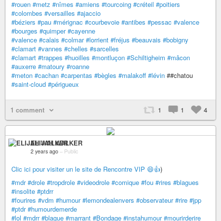
#rouen
#metz
#nîmes
#amiens
#tourcoing
#créteil
#poitiers
#colombes
#versailles
#ajaccio
#béziers
#pau
#mérignac
#courbevoie
#antibes
#pessac
#valence
#bourges
#quimper
#cayenne
#valence
#calais
#colmar
#lorrient
#fréjus
#beauvais
#bobigny
#clamart
#vannes
#chelles
#sarcelles
#clamart
#trappes
#huoilles
#montluçon
#Schiltigheim
#mâcon
#auxerre
#matoury
#roanne
#meton
#cachan
#carpentas
#bègles
#malakoff
#lévin
##chatou
#saint-cloud
#périgueux
1 comment
1
1
4
ELIJAH WALKER
2 years ago
–
Public
Clic ici pour visiter un le site de Rencontre VIP 😄👍
)
#mdr
#drole
#tropdrole
#videodrole
#comique
#fou
#rires
#blagues
#insolite
#ptdrr
#fourires
#vdm
#humour
#lemondealenvers
#observateur
#rire
#jpp
#ptdr
#humourdemerde
#lol
#mdrr
#blague
#marrant
#Bondage
#instahumour
#mourirderire