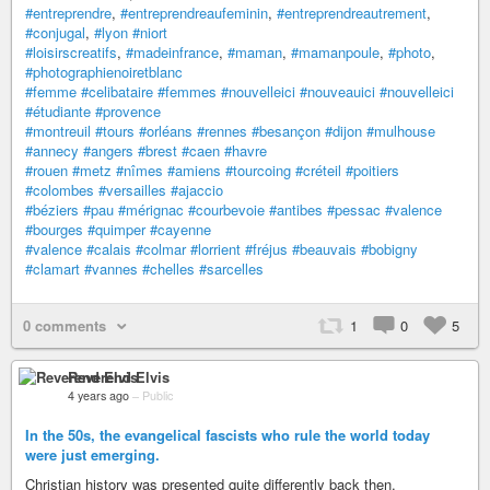
#entreprendre
,
#entreprendreaufeminin
,
#entreprendreautrement
,
#conjugal
,
#lyon
#niort
#loisirscreatifs
,
#madeinfrance
,
#maman
,
#mamanpoule
,
#photo
,
#photographienoiretblanc
#femme
#celibataire
#femmes
#nouvelleici
#nouveauici
#nouvelleici
#étudiante
#provence
#montreuil
#tours
#orléans
#rennes
#besançon
#dijon
#mulhouse
#annecy
#angers
#brest
#caen
#havre
#rouen
#metz
#nîmes
#amiens
#tourcoing
#créteil
#poitiers
#colombes
#versailles
#ajaccio
#béziers
#pau
#mérignac
#courbevoie
#antibes
#pessac
#valence
#bourges
#quimper
#cayenne
#valence
#calais
#colmar
#lorrient
#fréjus
#beauvais
#bobigny
#clamart
#vannes
#chelles
#sarcelles
0 comments
1
0
5
Reverend Elvis
4 years ago
–
Public
In the 50s, the evangelical fascists who rule the world today
were just emerging.
Christian history was presented quite differently back then.