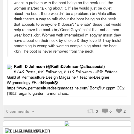
Keith D Johnson (@KeithDJohnson@sfba.social)
5.84K Posts, 619 Following, 2.11K Followers · 🌈💚 Editorial
Guild at Permaculture Design Magazine / Teacher-Designer
#Agroecology #EarthRepair🌎
https://www.permaculturedesignmagazine.com/ Born@312ppm CO2
(1952, organic garden farmer since...
0 comments
0
0
2
ELIJAH WALKER