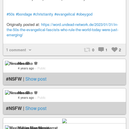
#50s
#bondage
#christianity
#evangelical
#obeygod
Originally posted at:
https://word.undead-network.de/2023/01/31/in-
the-50s-the-evangelical-fascists-who-rule-the-world-today-were-just-
emerging/
1 comment
0
1
2
Nesakko 🌸
4 years ago
–
Public
#NSFW
|
Show post
Nesakko 🌸
4 years ago
–
Public
#NSFW
|
Show post
Maximilian Montserrat