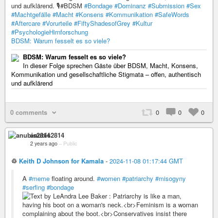
und aufklärend. 🎙️#BDSM
#Bondage
#Dominanz
#Submission
#Sex
#Machtgefälle
#Macht
#Konsens
#Kommunikation
#SafeWords
#Aftercare
#Vorurteile
#FiftyShadesofGrey
#Kultur
#PsychologieHirnforschung
BDSM: Warum fesselt es so viele?
BDSM: Warum fesselt es so viele?
In dieser Folge sprechen Gäste über BDSM, Macht, Konsens,
Kommunikation und gesellschaftliche Stigmata – offen, authentisch
und aufklärend
0 comments
0
0
0
anubis2814
2 years ago
–
Public
♲
Keith D Johnson for Kamala
-
2024-11-08 01:17:44 GMT
A
#meme
floating around.
#women
#patriarchy
#misogyny
#serfing
#bondage