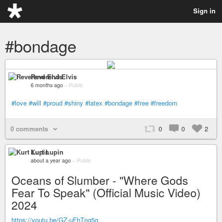
Sign in
#bondage
Reverend Elvis
6 months ago
–
Public
#love
#will
#proud
#shiny
#latex
#bondage
#free
#freedom
0 comments
0
0
2
Kurt Lupin
about a year ago
–
Public
Oceans of Slumber - "Where Gods
Fear To Speak" (Official Music Video)
2024
https://youtu.be/GZ-uFhTng5g