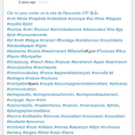
2 years ago
–
Public
Clic ici pour visiter un le site de Rencontre VIP 😄👍
#mdr
#drole
#tropdrole
#videodrole
#comique
#fou
#rires
#blagues
#insolite
#ptdrr
#fourires
#vdm
#humour
#lemondealenvers
#observateur
#rire
#jpp
#ptdr
#humourdemerde
#lol
#mdrr
#blague
#marrant
#Bondage
#instahumour
#mourirderire
#lacasadepapel
#rigolo
#desbarres
#fourire
#tweetmarrant
#Marseille
#Lyon
#Toulouse
#Nice
#Nante
#Montpellier
#Strasbourg
.
#french
#bleu
#frances
#ilovefrench
#paris
#learnfrench
#francesonline
#frenchwords
#frenchvocabulary
#france
#apprendrelefrançais
#nouvelle
ici
#bretagne
#mature
#toulouse
#montpellier
#paris
#couple
#accompagnementbienveillant
,
#artisanat
,
#communication
,
#entreprendre
,
#entreprendreaufeminin
,
#entreprendreautrement
,
#conjugal
,
#lyon
#niort
#loisirscreatifs
,
#madeinfrance
,
#maman
,
#mamanpoule
,
#photo
,
#photographienoiretblanc
#femme
#celibataire
#femmes
#nouvelleici
#nouveauici
#nouvelleici
#étudiante
#provence
#montreuil
#tours
#orléans
#rennes
#besançon
#dijon
#mulhouse
#annecy
#angers
#brest
#caen
#havre