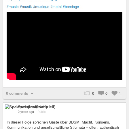
#music
#musik
#musique
#metal
#bondage
0 comments
0
0
1
Spektrum (inoffiziell)
2 years ago
–
Public
In dieser Folge sprechen Gäste über BDSM, Macht, Konsens,
Kommunikation und gesellschaftliche Stigmata – offen, authentisch