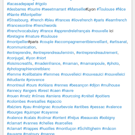
#lacasadepapel
#rigolo
#desbarres
#fourire
#tweetmarrant
#Marseille
#Lyon
#Toulouse
#Nice
#Nante
#Montpellier
#Strasbourg
.
#french
#bleu
#frances
#ilovefrench
#paris
#learnfrench
#francesonline
#frenchwords
#frenchvocabulary
#france
#apprendrelefrançais
#nouvelle
ici
#bretagne
#mature
#toulouse
#montpellier
#paris
#couple
#accompagnementbienveillant
,
#artisanat
,
#communication
,
#entreprendre
,
#entreprendreaufeminin
,
#entreprendreautrement
,
#conjugal
,
#lyon
#niort
#loisirscreatifs
,
#madeinfrance
,
#maman
,
#mamanpoule
,
#photo
,
#photographienoiretblanc
#femme
#celibataire
#femmes
#nouvelleici
#nouveauici
#nouvelleici
#étudiante
#provence
#montreuil
#tours
#orléans
#rennes
#besançon
#dijon
#mulhouse
#annecy
#angers
#brest
#caen
#havre
#rouen
#metz
#nîmes
#amiens
#tourcoing
#créteil
#poitiers
#colombes
#versailles
#ajaccio
#béziers
#pau
#mérignac
#courbevoie
#antibes
#pessac
#valence
#bourges
#quimper
#cayenne
#valence
#calais
#colmar
#lorrient
#fréjus
#beauvais
#bobigny
#clamart
#vannes
#chelles
#sarcelles
#clamart
#trappes
#huoilles
#montluçon
#Schiltigheim
#mâcon
#auxerre
#matoury
#roanne