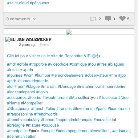
#saint-cloud
#périgueux
0 comments
2
0
5
ELIJAH WALKER
2 years ago
–
Public
Clic ici pour visiter un le site de Rencontre VIP 😄👍
#mdr
#drole
#tropdrole
#videodrole
#comique
#fou
#rires
#blagues
#insolite
#ptdrr
#fourires
#vdm
#humour
#lemondealenvers
#observateur
#rire
#jpp
#ptdr
#humourdemerde
#lol
#mdrr
#blague
#marrant
#Bondage
#instahumour
#mourirderire
#lacasadepapel
#rigolo
#desbarres
#fourire
#tweetmarrant
#Marseille
#Lyon
#Toulouse
#Nice
#Nante
#Montpellier
#Strasbourg
.
#french
#bleu
#frances
#ilovefrench
#paris
#learnfrench
#francesonline
#frenchwords
#frenchvocabulary
#france
#apprendrelefrançais
#nouvelle
ici
#bretagne
#mature
#toulouse
#montpellier
#paris
#couple
#accompagnementbienveillant
,
#artisanat
,
#communication
,