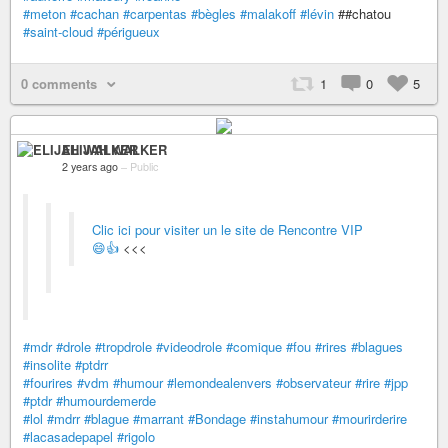
#meton
#cachan
#carpentas
#bègles
#malakoff
#lévin
##chatou
#saint-cloud
#périgueux
0 comments
1
0
5
ELIJAH WALKER
2 years ago
–
Public
Clic ici pour visiter un le site de Rencontre VIP
😄👍
<<<
#mdr
#drole
#tropdrole
#videodrole
#comique
#fou
#rires
#blagues
#insolite
#ptdrr
#fourires
#vdm
#humour
#lemondealenvers
#observateur
#rire
#jpp
#ptdr
#humourdemerde
#lol
#mdrr
#blague
#marrant
#Bondage
#instahumour
#mourirderire
#lacasadepapel
#rigolo