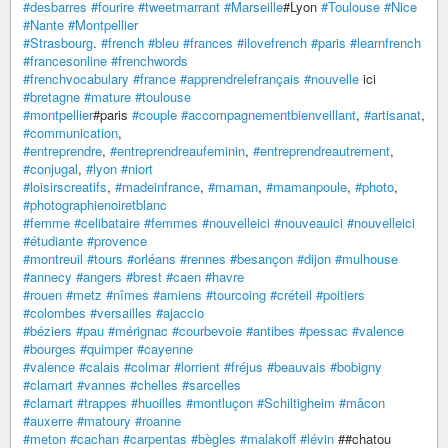
#desbarres
#fourire
#tweetmarrant
#Marseille
#Lyon
#Toulouse
#Nice
#Nante
#Montpellier
#Strasbourg
.
#french
#bleu
#frances
#ilovefrench
#paris
#learnfrench
#francesonline
#frenchwords
#frenchvocabulary
#france
#apprendrelefrançais
#nouvelle
ici
#bretagne
#mature
#toulouse
#montpellier
#paris
#couple
#accompagnementbienveillant
,
#artisanat
,
#communication
,
#entreprendre
,
#entreprendreaufeminin
,
#entreprendreautrement
,
#conjugal
,
#lyon
#niort
#loisirscreatifs
,
#madeinfrance
,
#maman
,
#mamanpoule
,
#photo
,
#photographienoiretblanc
#femme
#celibataire
#femmes
#nouvelleici
#nouveauici
#nouvelleici
#étudiante
#provence
#montreuil
#tours
#orléans
#rennes
#besançon
#dijon
#mulhouse
#annecy
#angers
#brest
#caen
#havre
#rouen
#metz
#nîmes
#amiens
#tourcoing
#créteil
#poitiers
#colombes
#versailles
#ajaccio
#béziers
#pau
#mérignac
#courbevoie
#antibes
#pessac
#valence
#bourges
#quimper
#cayenne
#valence
#calais
#colmar
#lorrient
#fréjus
#beauvais
#bobigny
#clamart
#vannes
#chelles
#sarcelles
#clamart
#trappes
#huoilles
#montluçon
#Schiltigheim
#mâcon
#auxerre
#matoury
#roanne
#meton
#cachan
#carpentas
#bègles
#malakoff
#lévin
##chatou