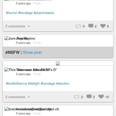
5 years ago
–
Public
#humor
#bondage
#plasticwaste
2 comments
0
2
5
Jure Repinc
5 years ago
–
Public
#NSFW
|
Show post
This once was Alfred's D*
5 years ago
–
Public
#bodhidharma
#delight
#bondage
#wisdom
2 comments
2
2
13
brainwavelost@nerdpol.ch
5 years ago
–
Public