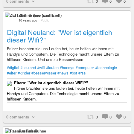
0 comments
0
0
0
ZEIT Online (inoffiziell)
10 years ago
–
Public
Digital Neuland: "Wer ist eigentlich
dieser Wifi?"
Früher brachten sie uns Laufen bei, heute helfen wir ihnen mit
Handys und Computern. Die Technologie macht unsere Eltern zu
hilflosen Kindern. Und uns zu Besserwissern.
#digital
#neuland
#wifi
#laufen
#handys
#computer
#technologie
#elter
#kinder
#besserwisser
#news
#bot
#rss
Eltern: "Wer ist eigentlich dieser WIFI?"
Früher brachten sie uns laufen bei, heute helfen wir ihnen mit
Handys und Computern. Die Technologie macht unsere Eltern zu
hilflosen Kindern.
0 comments
0
0
0
Rasmus Fuhse