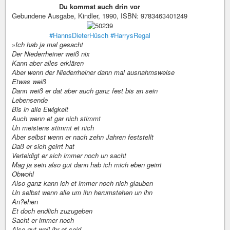
Du kommst auch drin vor
Gebundene Ausgabe, Kindler, 1990, ISBN: 9783463401249
#HannsDieterHüsch
#HarrysRegal
»
Ich hab ja mal gesacht
Der Niederrheiner weiß nix
Kann aber alles erklären
Aber wenn der Niederrheiner dann mal ausnahmsweise
Etwas weiß
Dann weiß er dat aber auch ganz fest bis an sein
Lebensende
Bis in alle Ewigkeit
Auch wenn et gar nich stimmt
Un meistens stimmt et nich
Aber selbst wenn er nach zehn Jahren feststellt
Daß er sich geirrt hat
Verteidigt er sich immer noch un sacht
Mag ja sein also gut dann hab ich mich eben geirrt
Obwohl
Also ganz kann ich et immer noch nich glauben
Un selbst wenn alle um ihn herumstehen un ihn
An?ehen
Et doch endlich zuzugeben
Sacht er immer noch
Also gut weil ihr et seid