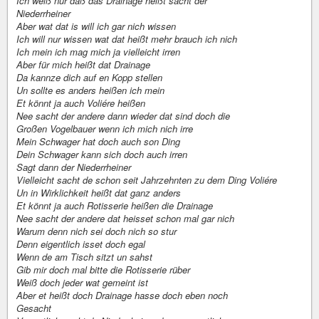
Ich weiß nur daß das Drainage heißt sacht der
Niederrheiner
Aber wat dat is will ich gar nich wissen
Ich will nur wissen wat dat heißt mehr brauch ich nich
Ich mein ich mag mich ja vielleicht irren
Aber für mich heißt dat Drainage
Da kannze dich auf en Kopp stellen
Un sollte es anders heißen ich mein
Et könnt ja auch Voliére heißen
Nee sacht der andere dann wieder dat sind doch die
Großen Vogelbauer wenn ich mich nich irre
Mein Schwager hat doch auch son Ding
Dein Schwager kann sich doch auch irren
Sagt dann der Niederrheiner
Vielleicht sacht de schon seit Jahrzehnten zu dem Ding Voliére
Un in Wirklichkeit heißt dat ganz anders
Et könnt ja auch Rotisserie heißen die Drainage
Nee sacht der andere dat heisset schon mal gar nich
Warum denn nich sei doch nich so stur
Denn eigentlich isset doch egal
Wenn de am Tisch sitzt un sahst
Gib mir doch mal bitte die Rotisserie rüber
Weiß doch jeder wat gemeint ist
Aber et heißt doch Drainage hasse doch eben noch
Gesacht