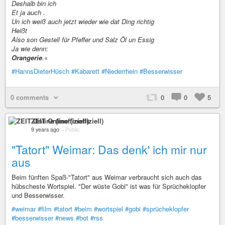
Deshalb bin ich
Et ja auch .
Un ich weiß auch jetzt wieder wie dat Ding richtig
Heißt
Also son Gestell für Pfeffer und Salz Öl un Essig
Ja wie denn:
Orangerie
.
«
#HannsDieterHüsch
#Kabarett
#Niederrhein
#Besserwisser
0 comments
0
0
5
ZEIT Online (inoffiziell)
9 years ago
–
Public
"Tatort" Weimar: Das denk' ich mir nur
aus
Beim fünften Spaß-"Tatort" aus Weimar verbraucht sich auch das
hübscheste Wortspiel. "Der wüste Gobi" ist was für Sprücheklopfer
und Besserwisser.
#weimar
#film
#tatort
#beim
#wortspiel
#gobi
#sprücheklopfer
#besserwisser
#news
#bot
#rss