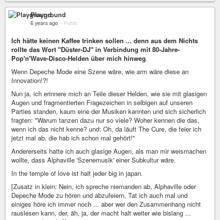
Playground
6 years ago
–
Public
Ich hätte keinen Kaffee trinken sollen ... denn aus dem Nichts
rollte das Wort "Düster-DJ" in Verbindung mit 80-Jahre-
Pop'n'Wave-Disco-Helden über mich hinweg
.
Wenn Depeche Mode eine Szene wäre, wie arm wäre diese an
Innovation!?!
Nun ja, ich erinnere mich an Teile dieser Helden, wie sie mit glasigen
Augen und fragmentierten Fragezeichen in selbigen auf unseren
Parties standen, kaum eine der Musiken kannten und sich sicherlich
fragten: "Warum tanzen dazu nur so viele? Woher kennen die das,
wenn ich das nicht kenne? und: Oh, da läuft The Cure, die feier ich
jetzt mal ab, die hab ich schon mal gehört!"
Andererseits hatte ich auch glasige Augen, als man mir weismachen
wollte, dass Alphaville 'Szenemusik' einer Subkultur wäre.
In the temple of love ist halt jeder big in japan.
[Zusatz in klein: Nein, ich spreche niemanden ab, Alphaville oder
Depeche Mode zu hören und abzufeiern. Tat ich auch mal und
einiges höre ich immer noch ... aber wer den Zusammenhang nicht
rauslesen kann, der, äh, ja, der macht halt weiter wie bislang ...