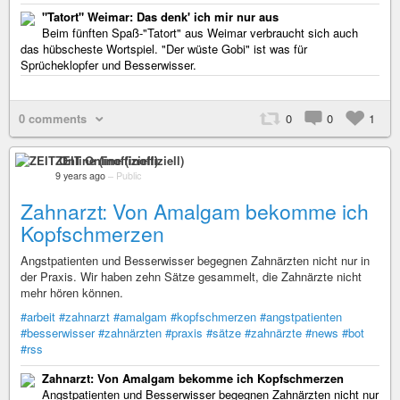
"Tatort" Weimar: Das denk' ich mir nur aus
Beim fünften Spaß-"Tatort" aus Weimar verbraucht sich auch
das hübscheste Wortspiel. "Der wüste Gobi" ist was für
Sprücheklopfer und Besserwisser.
0 comments
0
0
1
ZEIT Online (inoffiziell)
9 years ago
–
Public
Zahnarzt: Von Amalgam bekomme ich
Kopfschmerzen
Angstpatienten und Besserwisser begegnen Zahnärzten nicht nur in
der Praxis. Wir haben zehn Sätze gesammelt, die Zahnärzte nicht
mehr hören können.
#arbeit
#zahnarzt
#amalgam
#kopfschmerzen
#angstpatienten
#besserwisser
#zahnärzten
#praxis
#sätze
#zahnärzte
#news
#bot
#rss
Zahnarzt: Von Amalgam bekomme ich Kopfschmerzen
Angstpatienten und Besserwisser begegnen Zahnärzten nicht nur