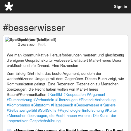
Sign in
#besserwisser
Spektrum (inoffiziell)
2 years ago
–
Public
Wie man kommunikative Herausforderungen meistert und gleichzeitig
die eigene Gesprächskultur verbessert, erläutert Marie-Theres Braun
praktisch und zielführend. Eine Rezension
Zum Erfolg führt nicht das beste Argument, sondern der
wertschätzende Umgang mit dem Gegenüber. Dieses Buch zeigt, wie
Kommunikation gelingt. Eine Rezension (Rezension zu Menschen
überzeugen, die Recht haben wollen von Marie-Theres
Braun)#Kommunikation
#Konflikt
#Kooperation
#Argument
#Durchsetzung
#Verhandeln
#Überzeugen
#RhetorikVerhandlung
#Kompromiss
#Shitstorm
#Hatespeech
#Besserwisser
#Karriere
#Selbstwertgefühl
#SoftSkills
#PsychologieHirnforschung
#Kultur
»Menschen überzeugen, die Recht haben wollen«: Die Kunst der
kooperativen Gesprächsführung
»Menschen überzeugen, die Recht haben wollen«: Die Kunst