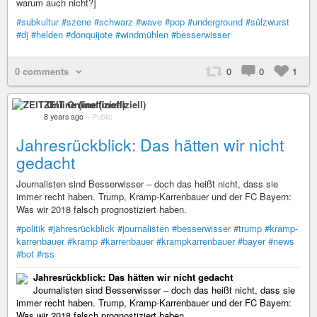
warum auch nicht?]
#subkultur
#szene
#schwarz
#wave
#pop
#underground
#sülzwurst
#dj
#helden
#donquijote
#windmühlen
#besserwisser
0 comments
0
0
1
ZEIT Online (inoffiziell)
8 years ago
–
Public
Jahresrückblick: Das hätten wir nicht
gedacht
Journalisten sind Besserwisser – doch das heißt nicht, dass sie
immer recht haben. Trump, Kramp-Karrenbauer und der FC Bayern:
Was wir 2018 falsch prognostiziert haben.
#politik
#jahresrückblick
#journalisten
#besserwisser
#trump
#kramp-
karrenbauer
#kramp
#karrenbauer
#krampkarrenbauer
#bayer
#news
#bot
#rss
Jahresrückblick: Das hätten wir nicht gedacht
Journalisten sind Besserwisser – doch das heißt nicht, dass sie
immer recht haben. Trump, Kramp-Karrenbauer und der FC Bayern:
Was wir 2018 falsch prognostiziert haben.