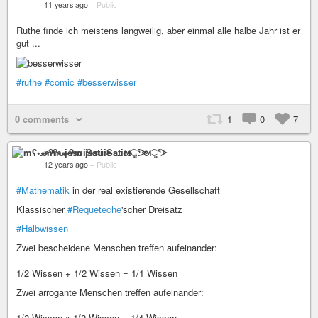
11 years ago
–
Public
Ruthe finde ich meistens langweilig, aber einmal alle halbe Jahr ist er
gut ...
#ruthe
#comic
#besserwisser
0 comments
1
0
7
mʕ•ﻌ•ʔm jesuiSatire .. ᘛ⁐̤ᕐᐷ
12 years ago
–
Public
#Mathematik
in der real existierende Gesellschaft
Klassischer
#Requeteche
'scher Dreisatz
#Halbwissen
Zwei bescheidene Menschen treffen aufeinander:
1/2 Wissen + 1/2 Wissen = 1/1 Wissen
Zwei arrogante Menschen treffen aufeinander:
1/2 Wissen x 1/2 Wissen = 1/4 Wissen