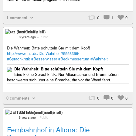
1 comment
0
1
0
taz (inoffiziell)
8 years ago
–
Public
Die Wahrheit: Bitte schütteln Sie mit dem Kopf!
http://www.taz.de/Die-Wahrheit/!5553366/
#Sprachkritik
#Besserwisser
#Beckmessertum
#Wahrheit
Die Wahrheit: Bitte schütteln Sie mit dem Kopf!
Eine kleine Sprachkritik: Nur Miesmacher und Brummbären
beschweren sich über eine Sprache, die vor die Wand fährt.
0 comments
0
0
0
ZEIT Online (inoffiziell)
8 years ago
–
Public
Fernbahnhof in Altona: Die