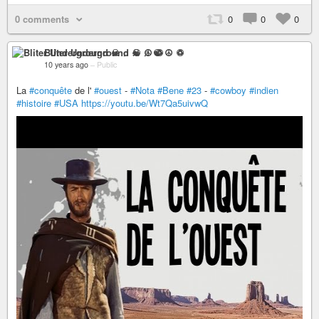
0 comments
0
0
0
Bliter Underground ☠ ♫ ☯ ☮ ♽
10 years ago
–
Public
La
#conquête
de l'
#ouest
-
#Nota
#Bene
#23
-
#cowboy
#indien
#histoire
#USA
https://youtu.be/Wt7Qa5uivwQ