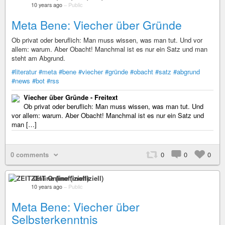
10 years ago
–
Public
Meta Bene: Viecher über Gründe
Ob privat oder beruflich: Man muss wissen, was man tut. Und vor
allem: warum. Aber Obacht! Manchmal ist es nur ein Satz und man
steht am Abgrund.
#literatur
#meta
#bene
#viecher
#gründe
#obacht
#satz
#abgrund
#news
#bot
#rss
Viecher über Gründe - Freitext
Ob privat oder beruflich: Man muss wissen, was man tut. Und
vor allem: warum. Aber Obacht! Manchmal ist es nur ein Satz und
man […]
0 comments
0
0
0
ZEIT Online (inoffiziell)
10 years ago
–
Public
Meta Bene: Viecher über
Selbsterkenntnis