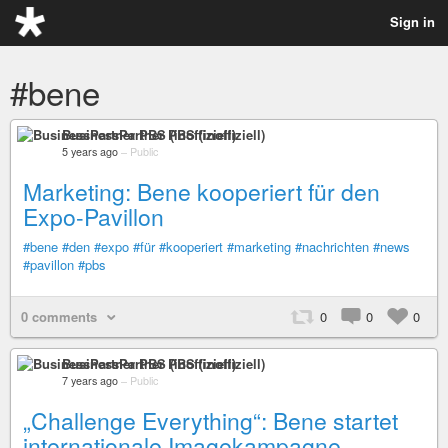
Sign in
#bene
BusinessPartner PBS (inoffiziell)
5 years ago
–
Public
Marketing: Bene kooperiert für den
Expo-Pavillon
#bene
#den
#expo
#für
#kooperiert
#marketing
#nachrichten
#news
#pavillon
#pbs
0 comments
0
0
0
BusinessPartner PBS (inoffiziell)
7 years ago
–
Public
„Challenge Everything“: Bene startet
internationale Imagekampagne