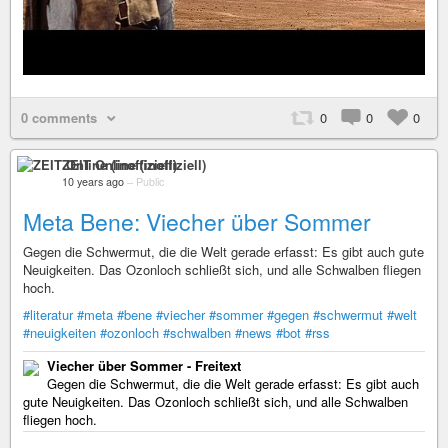
0 comments
0
0
0
ZEIT Online (inoffiziell)
10 years ago
–
Public
Meta Bene: Viecher über Sommer
Gegen die Schwermut, die die Welt gerade erfasst: Es gibt auch gute
Neuigkeiten. Das Ozonloch schließt sich, und alle Schwalben fliegen
hoch.
#literatur
#meta
#bene
#viecher
#sommer
#gegen
#schwermut
#welt
#neuigkeiten
#ozonloch
#schwalben
#news
#bot
#rss
Viecher über Sommer - Freitext
Gegen die Schwermut, die die Welt gerade erfasst: Es gibt auch
gute Neuigkeiten. Das Ozonloch schließt sich, und alle Schwalben
fliegen hoch.