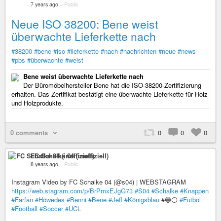
7 years ago
–
Public
Neue ISO 38200: Bene weist
überwachte Lieferkette nach
#38200
#bene
#iso
#lieferkette
#nach
#nachrichten
#neue
#news
#pbs
#überwachte
#weist
Bene weist überwachte Lieferkette nach
Der Büromöbelhersteller Bene hat die ISO-38200-Zertifizierung
erhalten. Das Zertifikat bestätigt eine überwachte Lieferkette für Holz
und Holzprodukte.
0 comments
0
0
0
FC Schalke 04 (inoffiziell)
8 years ago
–
Public
Instagram Video by FC Schalke 04 (@s04) | WEBSTAGRAM
https://web.stagram.com/p/BrPmxEJgG73
#S04
#Schalke
#Knappen
#Farfan
#Höwedes
#Benni
#Bene
#Jeff
#Königsblau
#🔵⚪️
#Futbol
#Football
#Soccer
#UCL