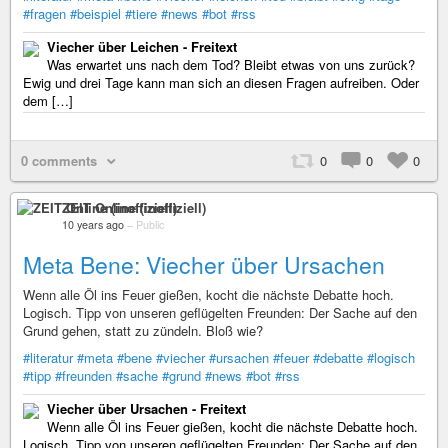
#fragen
#beispiel
#tiere
#news
#bot
#rss
Viecher über Leichen - Freitext
Was erwartet uns nach dem Tod? Bleibt etwas von uns zurück?
Ewig und drei Tage kann man sich an diesen Fragen aufreiben. Oder
dem […]
0 comments
0
0
0
ZEIT Online (inoffiziell)
10 years ago
–
Public
Meta Bene: Viecher über Ursachen
Wenn alle Öl ins Feuer gießen, kocht die nächste Debatte hoch.
Logisch. Tipp von unseren geflügelten Freunden: Der Sache auf den
Grund gehen, statt zu zündeln. Bloß wie?
#literatur
#meta
#bene
#viecher
#ursachen
#feuer
#debatte
#logisch
#tipp
#freunden
#sache
#grund
#news
#bot
#rss
Viecher über Ursachen - Freitext
Wenn alle Öl ins Feuer gießen, kocht die nächste Debatte hoch.
Logisch. Tipp von unseren geflügelten Freunden: Der Sache auf den