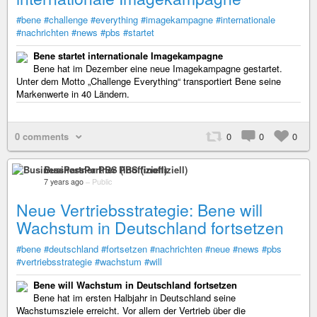
#bene
#challenge
#everything
#imagekampagne
#internationale
#nachrichten
#news
#pbs
#startet
Bene startet internationale Imagekampagne
Bene hat im Dezember eine neue Imagekampagne gestartet.
Unter dem Motto „Challenge Everything“ transportiert Bene seine
Markenwerte in 40 Ländern.
0 comments
0
0
0
BusinessPartner PBS (inoffiziell)
7 years ago
–
Public
Neue Vertriebsstrategie: Bene will
Wachstum in Deutschland fortsetzen
#bene
#deutschland
#fortsetzen
#nachrichten
#neue
#news
#pbs
#vertriebsstrategie
#wachstum
#will
Bene will Wachstum in Deutschland fortsetzen
Bene hat im ersten Halbjahr in Deutschland seine
Wachstumsziele erreicht. Vor allem der Vertrieb über die