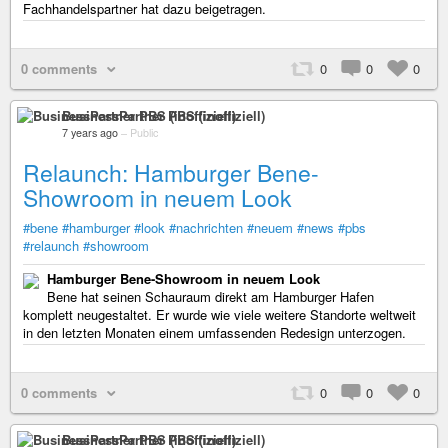
Fachhandelspartner hat dazu beigetragen.
0 comments
0
0
0
BusinessPartner PBS (inoffiziell)
7 years ago
–
Public
Relaunch: Hamburger Bene-
Showroom in neuem Look
#bene
#hamburger
#look
#nachrichten
#neuem
#news
#pbs
#relaunch
#showroom
Hamburger Bene-Showroom in neuem Look
Bene hat seinen Schauraum direkt am Hamburger Hafen
komplett neugestaltet. Er wurde wie viele weitere Standorte weltweit
in den letzten Monaten einem umfassenden Redesign unterzogen.
0 comments
0
0
0
BusinessPartner PBS (inoffiziell)