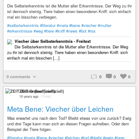
Die Selbsterkenntnis ist die Mutter aller Erkenntnisse. Der Weg zu ihr
ist dennoch steinig. Tiere haben einen besonderen Kniff: sich einfach
mal ein bisschen verbiegen.
#selbsterkenntnis
#literatur
#meta
#bene
#viecher
#mutter
#erkenntnisse
#weg
#tiere
#kniff
#news
#bot
#rss
Viecher über Selbsterkenntnis - Freitext
Die Selbsterkenntnis ist die Mutter aller Erkenntnisse. Der Weg
zu ihr ist dennoch steinig. Tiere haben einen besonderen Kniff: sich
einfach mal ein bisschen […]
0 comments
0
0
0
ZEIT Online (inoffiziell)
10 years ago
–
Public
Meta Bene: Viecher über Leichen
Was erwartet uns nach dem Tod? Bleibt etwas von uns zurück? Ewig
und drei Tage kann man sich an diesen Fragen aufreiben. Oder dem
Beispiel der Tiere folgen.
#literatur
#meta
#bene
#viecher
#leichen
#tod
#bleibt
#ewig
#tage