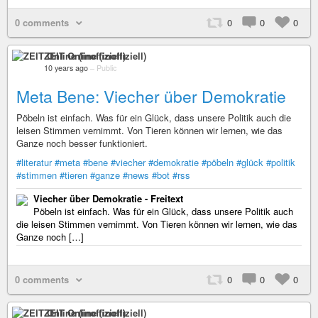
0 comments
0
0
0
ZEIT Online (inoffiziell)
10 years ago
–
Public
Meta Bene: Viecher über Demokratie
Pöbeln ist einfach. Was für ein Glück, dass unsere Politik auch die
leisen Stimmen vernimmt. Von Tieren können wir lernen, wie das
Ganze noch besser funktioniert.
#literatur
#meta
#bene
#viecher
#demokratie
#pöbeln
#glück
#politik
#stimmen
#tieren
#ganze
#news
#bot
#rss
Viecher über Demokratie - Freitext
Pöbeln ist einfach. Was für ein Glück, dass unsere Politik auch
die leisen Stimmen vernimmt. Von Tieren können wir lernen, wie das
Ganze noch […]
0 comments
0
0
0
ZEIT Online (inoffiziell)