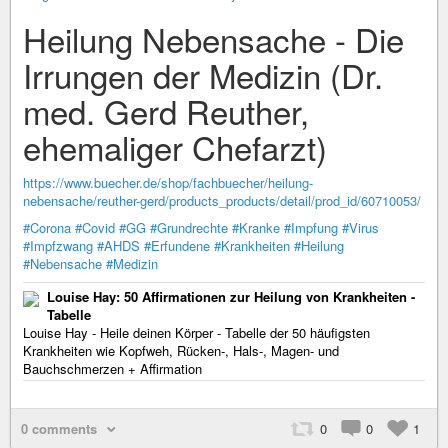
Heilung Nebensache - Die
Irrungen der Medizin (Dr.
med. Gerd Reuther,
ehemaliger Chefarzt)
https://www.buecher.de/shop/fachbuecher/heilung-
nebensache/reuther-gerd/products_products/detail/prod_id/60710053/
#Corona
#Covid
#GG
#Grundrechte
#Kranke
#Impfung
#Virus
#Impfzwang
#AHDS
#Erfundene
#Krankheiten
#Heilung
#Nebensache
#Medizin
Louise Hay: 50 Affirmationen zur Heilung von Krankheiten -
Tabelle
Louise Hay - Heile deinen Körper - Tabelle der 50 häufigsten
Krankheiten wie Kopfweh, Rücken-, Hals-, Magen- und
Bauchschmerzen + Affirmation
0 comments
0
0
1