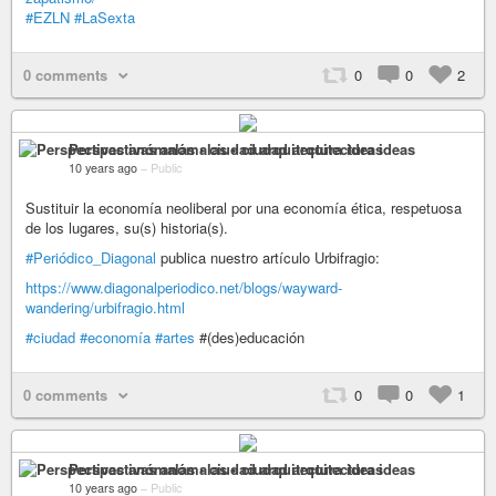
#EZLN
#LaSexta
0 comments
0
0
2
Perspectivas anómalas • ciudad arquitectura ideas
10 years ago
–
Public
Sustituir la economía neoliberal por una economía ética, respetuosa
de los lugares, su(s) historia(s).
#Periódico_Diagonal
publica nuestro artículo Urbifragio:
https://www.diagonalperiodico.net/blogs/wayward-
wandering/urbifragio.html
#ciudad
#economía
#artes
#(des)educación
0 comments
0
0
1
Perspectivas anómalas • ciudad arquitectura ideas
10 years ago
–
Public