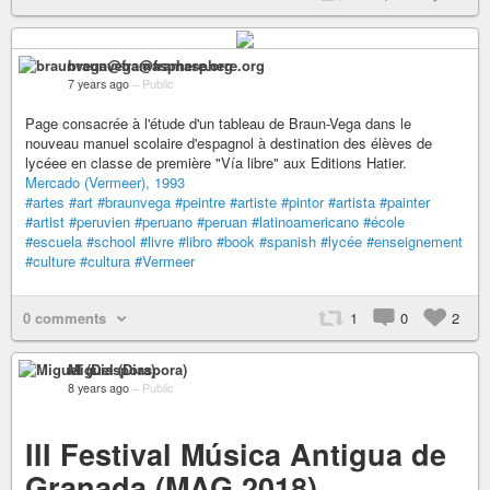
braunvega@framasphere.org
7 years ago
–
Public
Page consacrée à l'étude d'un tableau de Braun-Vega dans le
nouveau manuel scolaire d'espagnol à destination des élèves de
lycéee en classe de première "Vía libre" aux Editions Hatier.
Mercado (Vermeer), 1993
#artes
#art
#braunvega
#peintre
#artiste
#pintor
#artista
#painter
#artist
#peruvien
#peruano
#peruan
#latinoamericano
#école
#escuela
#school
#livre
#libro
#book
#spanish
#lycée
#enseignement
#culture
#cultura
#Vermeer
0 comments
1
0
2
Miguel (Diaspora)
8 years ago
–
Public
III Festival Música Antigua de
Granada (MAG 2018)