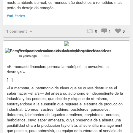
neste ambiente surreal, os mundos são desfeitos e remetidos mais
perto do desejo do coração.
#art
#artes
1 comment
0
1
6
Perspectivas anómalas • ciudad arquitectura ideas
10 years ago
–
Public
«El mercado financiero permea la metrópoli, la envuelve, la
destruye.»
[...]
«La memoria, el patrimonio de ideas que se quiere destruir es el
saber hacer –el ars— del artesano, autónomo e independiente de la
industria y los poderes, que decide y dispone de sí mismo,
sustrayéndose a la sumisión que requiere el sistema de producción
industrial. Libreros, sastres, luthiers, pasteleros, panaderos,
tintoreros, fabricantes de juguetes creativos, carpinteros, cereros,
herbolarios, cuyo saber amenaza, cuya presencia deja abierta una
posibilidad otra a la producción taylorista, al scientific management
que precisa, para sobrevivir, un equipo de burócratas al servicio de