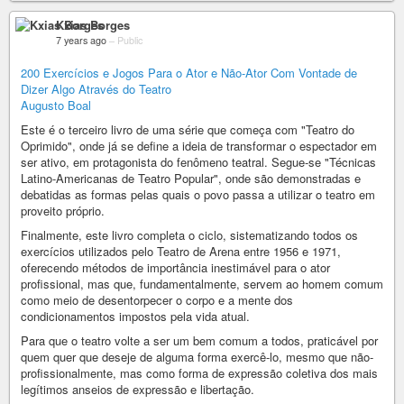
Kxias Borges
7 years ago
–
Public
200 Exercícios e Jogos Para o Ator e Não-Ator Com Vontade de
Dizer Algo Através do Teatro
Augusto Boal
Este é o terceiro livro de uma série que começa com "Teatro do
Oprimido", onde já se define a ideia de transformar o espectador em
ser ativo, em protagonista do fenômeno teatral. Segue-se "Técnicas
Latino-Americanas de Teatro Popular", onde são demonstradas e
debatidas as formas pelas quais o povo passa a utilizar o teatro em
proveito próprio.
Finalmente, este livro completa o ciclo, sistematizando todos os
exercícios utilizados pelo Teatro de Arena entre 1956 e 1971,
oferecendo métodos de importância inestimável para o ator
profissional, mas que, fundamentalmente, servem ao homem comum
como meio de desentorpecer o corpo e a mente dos
condicionamentos impostos pela vida atual.
Para que o teatro volte a ser um bem comum a todos, praticável por
quem quer que deseje de alguma forma exercê-lo, mesmo que não-
profissionalmente, mas como forma de expressão coletiva dos mais
legítimos anseios de expressão e libertação.