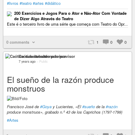
#livros
#teatro
#artes
#didático
200 Exercícios e Jogos Para o Ator e Não-Ator Com Vontade
de Dizer Algo Através do Teatro
Este é o terceiro livro de uma série que começa com Teatro do Opr...
0 comments
1
0
0
Caótico subalternado previsor
7 years ago
–
Public
El sueño de la razón produce
monstruos
Francisco José de
#Goya
y Lucientes, «El
#sueño
de la
#razón
produce monstruos», grabado n.º 43 de los Caprichos (1797-1799)
#Artes