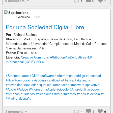
0 comments
1
0
1
Sapiens
7 years ago
–
Public
Por una Sociedad Digital Libre
Por:
Richard Stallman
Ubicación:
Madrid, España - Salón de Actos, Facultad de
Informática de la Universidad Complutense de Madrid, Calle Profesor
García Santesmases nº 9
Fecha:
Dec 04, 2014
Licencia:
Creative Commons Attribution-NoDerivatives 4.0
International (CC BY-ND 4.0)
#Stallman
#rms
#GNU
#software
#informática
#código
#sociedad
#libre
#democracia
#soberanía
#libertad
#ética
#vigilancia
#privacidad
#sociedad
#justicia
#amenazas
#malware
#privativo
#Apple
#Adobe
#Microsoft
#Apple
#Google
#Android
#Facebook
#Amazon
#usuarios
#elecciones
#voto
#artistas
#artes
#licencia
#ñ
#Madrid
#España
1 comment
4
1
6