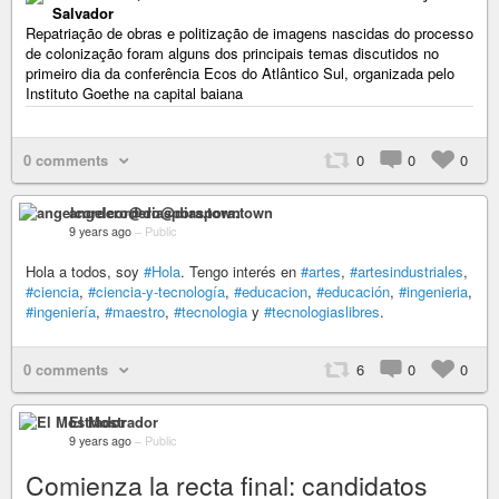
Salvador
Repatriação de obras e politização de imagens nascidas do processo
de colonização foram alguns dos principais temas discutidos no
primeiro dia da conferência Ecos do Atlântico Sul, organizada pelo
Instituto Goethe na capital baiana
0 comments
0
0
0
angelcordero@diaspora.town
9 years ago
–
Public
Hola a todos, soy
#Hola
. Tengo interés en
#artes
,
#artesindustriales
,
#ciencia
,
#ciencia-y-tecnología
,
#educacion
,
#educación
,
#ingenieria
,
#ingeniería
,
#maestro
,
#tecnologia
y
#tecnologiaslibres
.
0 comments
6
0
0
El Mostrador
9 years ago
–
Public
Comienza la recta final: candidatos