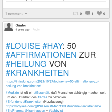
1 comment
0
1
0
Günter
4 years ago
–
Public
#LOUISE
#HAY
: 50
#AFFIRMATIONEN
ZUR
#HEILUNG
VON
#KRANKHEITEN
https://infindung.com/2021/10/27/louise-hay-50-affirmationen-zur-
heilung-von-krankheiten/
#Medizin
ist oft ein
#Geschäft
, daß Menschen abhängig machen soll,
um den Unterhalt des
#Artes
zu bezahlen.
#Erfundene
#Krankheiten
(Kurzfassung)
https://odysee.com/@WissenistMacht:b/Erfundene-Krankheiten:4
#BigPharma
#Hischhausen
=
#Lobbyist