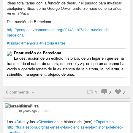
ideas totalitarias con la función de destruir el pasado para invalidar
cualquier crítica, como George Orwell profetizó hace ochenta años
en su 1984.»
Destrucción de Barcelona
http://perspectivasanomalas.org/2014/11/07/destruccion-de-
barcelona/
#ciudad
#memoria
#historia
#artes
Destrucción de Barcelona
La destrucción de un edificio histórico, de un lugar en que se ha
transmitido el saber de un ars, de una τέχνη, en que un artesano ha
vivido y operado ignaro de la existencia de la historia, la industria, el
scientific management, alejado de una...
0 comments
1
0
3
Israel Pirra
10 years ago
–
Public
Las
#Artes
y las
#Ciencias
en la historia del (neo)
#Zapatismo
http://furia.espora.org/las-artes-y-las-ciencias-en-la-historia-del-neo-
zapatismo/