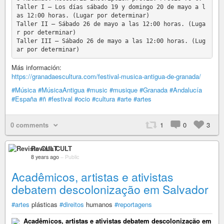
Taller I – Los días sábado 19 y domingo 20 de mayo a l
as 12:00 horas. (Lugar por determinar)

Taller II – Sábado 26 de mayo a las 12:00 horas. (Luga
r por determinar)

Taller III – Sábado 26 de mayo a las 12:00 horas. (Lug
Más información:
https://granadaescultura.com/festival-musica-antigua-de-granada/
#Música
#MúsicaAntigua
#music
#musique
#Granada
#Andalucía
#España
#ñ
#festival
#ocio
#cultura
#arte
#artes
0 comments
1
0
3
Revista CULT
8 years ago
–
Public
Acadêmicos, artistas e ativistas
debatem descolonização em Salvador
#artes
plásticas
#direitos
humanos
#reportagens
Acadêmicos, artistas e ativistas debatem descolonização em