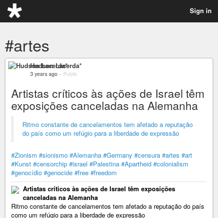
Sign in
#artes
Hudson Lacerda*
3 years ago
–
Public
Artistas críticos às ações de Israel têm
exposições canceladas na Alemanha
Ritmo constante de cancelamentos tem afetado a reputação
do país como um refúgio para a liberdade de expressão
#Zionism
#sionismo
#Alemanha
#Germany
#censura
#artes
#art
#Kunst
#censorchip
#israel
#Palestina
#Apartheid
#colonialism
#genocídio
#genocide
#free
#freedom
Artistas críticos às ações de Israel têm exposições
canceladas na Alemanha
Ritmo constante de cancelamentos tem afetado a reputação do país
como um refúgio para a liberdade de expressão