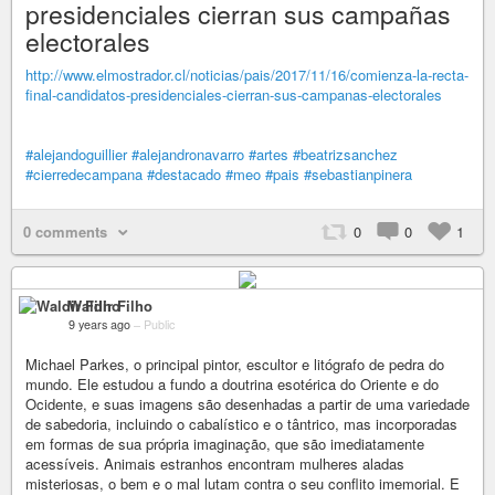
presidenciales cierran sus campañas
electorales
http://www.elmostrador.cl/noticias/pais/2017/11/16/comienza-la-recta-
final-candidatos-presidenciales-cierran-sus-campanas-electorales
#alejandoguillier
#alejandronavarro
#artes
#beatrizsanchez
#cierredecampana
#destacado
#meo
#pais
#sebastianpinera
0 comments
0
0
1
Waldir Filho
9 years ago
–
Public
Michael Parkes, o principal pintor, escultor e litógrafo de pedra do
mundo. Ele estudou a fundo a doutrina esotérica do Oriente e do
Ocidente, e suas imagens são desenhadas a partir de uma variedade
de sabedoria, incluindo o cabalístico e o tântrico, mas incorporadas
em formas de sua própria imaginação, que são imediatamente
acessíveis. Animais estranhos encontram mulheres aladas
misteriosas, o bem e o mal lutam contra o seu conflito imemorial. E