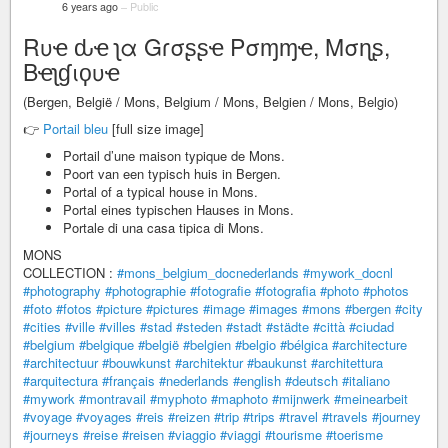
6 years ago
–
Public
Rυҽ ԃҽ ʅα Gɾσʂʂҽ Pσɱɱҽ, Mσɳʂ,
Bҽʅɠιϙυҽ
(Bergen, België / Mons, Belgium / Mons, Belgien / Mons, Belgio)
👉
Portail bleu
[full size image]
Portail d’une maison typique de Mons.
Poort van een typisch huis in Bergen.
Portal of a typical house in Mons.
Portal eines typischen Hauses in Mons.
Portale di una casa tipica di Mons.
MONS
COLLECTION :
#mons_belgium_docnederlands
#mywork_docnl
#photography
#photographie
#fotografie
#fotografia
#photo
#photos
#foto
#fotos
#picture
#pictures
#image
#images
#mons
#bergen
#city
#cities
#ville
#villes
#stad
#steden
#stadt
#städte
#città
#ciudad
#belgium
#belgique
#belgië
#belgien
#belgio
#bélgica
#architecture
#architectuur
#bouwkunst
#architektur
#baukunst
#architettura
#arquitectura
#français
#nederlands
#english
#deutsch
#italiano
#mywork
#montravail
#myphoto
#maphoto
#mijnwerk
#meinearbeit
#voyage
#voyages
#reis
#reizen
#trip
#trips
#travel
#travels
#journey
#journeys
#reise
#reisen
#viaggio
#viaggi
#tourisme
#toerisme