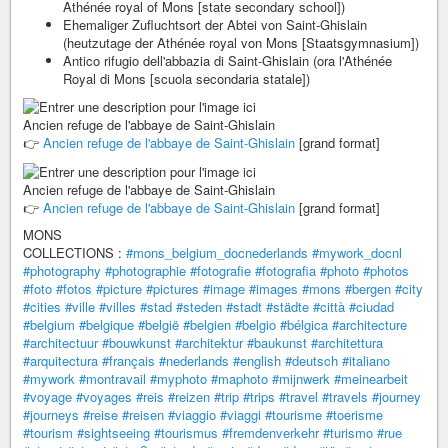
Athénée royal of Mons [state secondary school])
Ehemaliger Zufluchtsort der Abtei von Saint-Ghislain
(heutzutage der Athénée royal von Mons [Staatsgymnasium])
Antico rifugio dell'abbazia di Saint-Ghislain (ora l'Athénée
Royal di Mons [scuola secondaria statale])
Ancien refuge de l'abbaye de Saint-Ghislain
👉
Ancien refuge de l'abbaye de Saint-Ghislain
[grand format]
Ancien refuge de l'abbaye de Saint-Ghislain
👉
Ancien refuge de l'abbaye de Saint-Ghislain
[grand format]
MONS
COLLECTIONS :
#mons_belgium_docnederlands
#mywork_docnl
#photography
#photographie
#fotografie
#fotografia
#photo
#photos
#foto
#fotos
#picture
#pictures
#image
#images
#mons
#bergen
#city
#cities
#ville
#villes
#stad
#steden
#stadt
#städte
#città
#ciudad
#belgium
#belgique
#belgië
#belgien
#belgio
#bélgica
#architecture
#architectuur
#bouwkunst
#architektur
#baukunst
#architettura
#arquitectura
#français
#nederlands
#english
#deutsch
#italiano
#mywork
#montravail
#myphoto
#maphoto
#mijnwerk
#meinearbeit
#voyage
#voyages
#reis
#reizen
#trip
#trips
#travel
#travels
#journey
#journeys
#reise
#reisen
#viaggio
#viaggi
#tourisme
#toerisme
#tourism
#sightseeing
#tourismus
#fremdenverkehr
#turismo
#rue