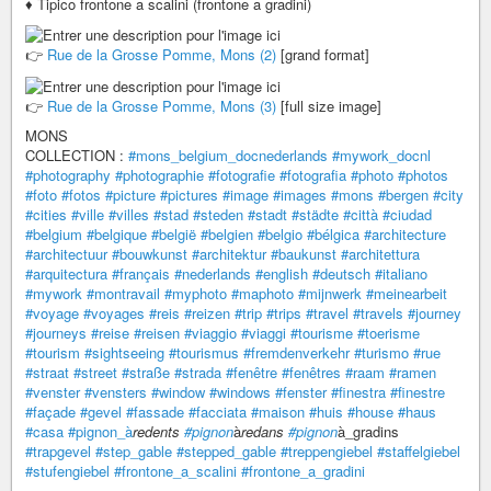
♦ Tipico frontone a scalini (frontone a gradini)
👉
Rue de la Grosse Pomme, Mons (2)
[grand format]
👉
Rue de la Grosse Pomme, Mons (3)
[full size image]
MONS
COLLECTION :
#mons_belgium_docnederlands
#mywork_docnl
#photography
#photographie
#fotografie
#fotografia
#photo
#photos
#foto
#fotos
#picture
#pictures
#image
#images
#mons
#bergen
#city
#cities
#ville
#villes
#stad
#steden
#stadt
#städte
#città
#ciudad
#belgium
#belgique
#belgië
#belgien
#belgio
#bélgica
#architecture
#architectuur
#bouwkunst
#architektur
#baukunst
#architettura
#arquitectura
#français
#nederlands
#english
#deutsch
#italiano
#mywork
#montravail
#myphoto
#maphoto
#mijnwerk
#meinearbeit
#voyage
#voyages
#reis
#reizen
#trip
#trips
#travel
#travels
#journey
#journeys
#reise
#reisen
#viaggio
#viaggi
#tourisme
#toerisme
#tourism
#sightseeing
#tourismus
#fremdenverkehr
#turismo
#rue
#straat
#street
#straße
#strada
#fenêtre
#fenêtres
#raam
#ramen
#venster
#vensters
#window
#windows
#fenster
#finestra
#finestre
#façade
#gevel
#fassade
#facciata
#maison
#huis
#house
#haus
#casa
#pignon_à
redents
#pignon
à
redans
#pignon
à_gradins
#trapgevel
#step_gable
#stepped_gable
#treppengiebel
#staffelgiebel
#stufengiebel
#frontone_a_scalini
#frontone_a_gradini