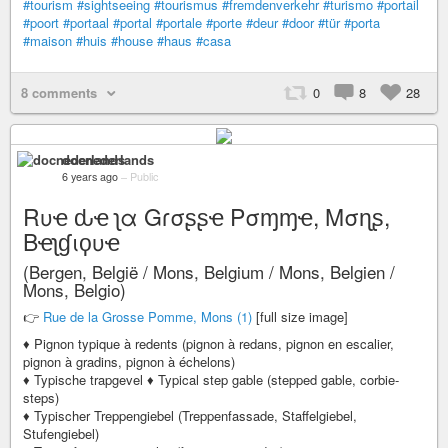
#tourism
#sightseeing
#tourismus
#fremdenverkehr
#turismo
#portail
#poort
#portaal
#portal
#portale
#porte
#deur
#door
#tür
#porta
#maison
#huis
#house
#haus
#casa
8 comments
0
8
28
docnederlands
6 years ago
–
Public
Rυҽ ԃҽ ʅα Gɾσʂʂҽ Pσɱɱҽ, Mσɳʂ,
Bҽʅɠιϙυҽ
(Bergen, België / Mons, Belgium / Mons, Belgien /
Mons, Belgio)
👉
Rue de la Grosse Pomme, Mons (1)
[full size image]
♦ Pignon typique à redents (pignon à redans, pignon en escalier,
pignon à gradins, pignon à échelons)
♦ Typische trapgevel ♦ Typical step gable (stepped gable, corbie-
steps)
♦ Typischer Treppengiebel (Treppenfassade, Staffelgiebel,
Stufengiebel)