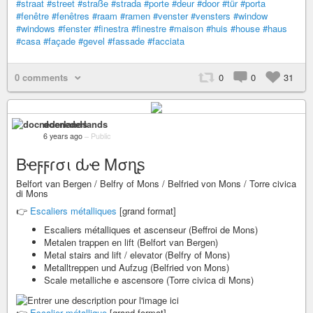
#straat
#street
#straße
#strada
#porte
#deur
#door
#tür
#porta
#fenêtre
#fenêtres
#raam
#ramen
#venster
#vensters
#window
#windows
#fenster
#finestra
#finestre
#maison
#huis
#house
#haus
#casa
#façade
#gevel
#fassade
#facciata
0 comments
0
0
31
docnederlands
6 years ago
–
Public
Bҽϝϝɾσι ԃҽ Mσɳʂ
Belfort van Bergen / Belfry of Mons / Belfried von Mons / Torre civica
di Mons
👉
Escaliers métalliques
[grand format]
Escaliers métalliques et ascenseur (Beffroi de Mons)
Metalen trappen en lift (Belfort van Bergen)
Metal stairs and lift / elevator (Belfry of Mons)
Metalltreppen und Aufzug (Belfried von Mons)
Scale metalliche e ascensore (Torre civica di Mons)
👉
Escalier métallique
[grand format]