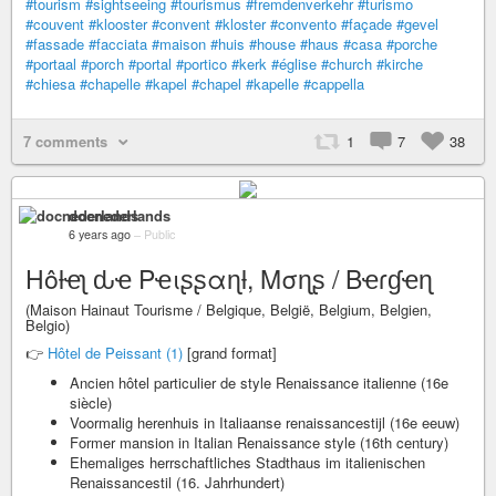
#tourism
#sightseeing
#tourismus
#fremdenverkehr
#turismo
#couvent
#klooster
#convent
#kloster
#convento
#façade
#gevel
#fassade
#facciata
#maison
#huis
#house
#haus
#casa
#porche
#portaal
#porch
#portal
#portico
#kerk
#église
#church
#kirche
#chiesa
#chapelle
#kapel
#chapel
#kapelle
#cappella
7 comments
1
7
38
docnederlands
6 years ago
–
Public
Hôƚҽʅ ԃҽ Pҽιʂʂαɳƚ, Mσɳʂ / Bҽɾɠҽɳ
(Maison Hainaut Tourisme / Belgique, België, Belgium, Belgien,
Belgio)
👉
Hôtel de Peissant (1)
[grand format]
Ancien hôtel particulier de style Renaissance italienne (16e
siècle)
Voormalig herenhuis in Italiaanse renaissancestijl (16e eeuw)
Former mansion in Italian Renaissance style (16th century)
Ehemaliges herrschaftliches Stadthaus im italienischen
Renaissancestil (16. Jahrhundert)