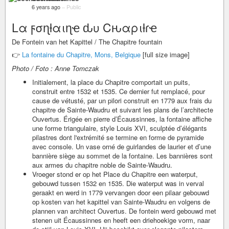
6 years ago
–
Public
Lα ϝσɳƚαιɳҽ ԃυ Cԋαριƚɾҽ
De Fontein van het Kapittel / The Chapitre fountain
👉
La fontaine du Chapitre, Mons, Belgique
[full size image]
Photo / Foto : Anne Tomczak
Initialement, la place du Chapitre comportait un puits,
construit entre 1532 et 1535. Ce dernier fut remplacé, pour
cause de vétusté, par un pilori construit en 1779 aux frais du
chapitre de Sainte-Waudru et suivant les plans de l’architecte
Ouvertus. Érigée en pierre d’Écaussinnes, la fontaine affiche
une forme triangulaire, style Louis XVI, sculptée d’élégants
pilastres dont l'extrémité se termine en forme de pyramide
avec console. Un vase orné de guirlandes de laurier et d’une
bannière siège au sommet de la fontaine. Les bannières sont
aux armes du chapitre noble de Sainte-Waudru.
Vroeger stond er op het Place du Chapitre een waterput,
gebouwd tussen 1532 en 1535. Die waterput was in verval
geraakt en werd in 1779 vervangen door een pilaar gebouwd
op kosten van het kapittel van Sainte-Waudru en volgens de
plannen van architect Ouvertus. De fontein werd gebouwd met
stenen uit Écaussinnes en heeft een driehoekige vorm, naar