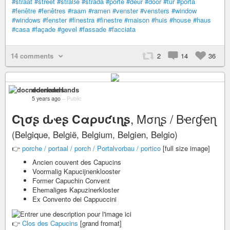
#straat
#street
#straße
#strada
#porte
#deur
#door
#tür
#porta
#fenêtre
#fenêtres
#raam
#ramen
#venster
#vensters
#window
#windows
#fenster
#finestra
#finestre
#maison
#huis
#house
#haus
#casa
#façade
#gevel
#fassade
#facciata
14 comments
2
14
36
docnederlands
5 years ago
–
Public
Cʅσʂ ԃҽʂ Cαρυƈιɳʂ
, Mσɳʂ / Bҽɾɠҽɳ
(Belgique, België, Belgium, Belgien, Belgio)
👉
porche / portaal / porch / Portalvorbau / portico
[full size image]
Ancien couvent des Capucins
Voormalig Kapucijnenklooster
Former Capuchin Convent
Ehemaliges Kapuzinerkloster
Ex Convento dei Cappuccini
👉
Clos des Capucins
[grand fromat]