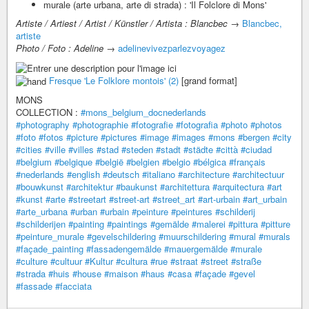
murale (arte urbana, arte di strada) : 'Il Folclore di Mons'
Artiste / Artiest / Artist / Künstler / Artista : Blancbec
→
Blancbec,
artiste
Photo / Foto : Adeline
→
adelinevivezparlezvoyagez
Fresque 'Le Folklore montois' (2)
[grand format]
MONS
COLLECTION :
#mons_belgium_docnederlands
#photography
#photographie
#fotografie
#fotografia
#photo
#photos
#foto
#fotos
#picture
#pictures
#image
#images
#mons
#bergen
#city
#cities
#ville
#villes
#stad
#steden
#stadt
#städte
#città
#ciudad
#belgium
#belgique
#belgië
#belgien
#belgio
#bélgica
#français
#nederlands
#english
#deutsch
#italiano
#architecture
#architectuur
#bouwkunst
#architektur
#baukunst
#architettura
#arquitectura
#art
#kunst
#arte
#streetart
#street-art
#street_art
#art-urbain
#art_urbain
#arte_urbana
#urban
#urbain
#peinture
#peintures
#schilderij
#schilderijen
#painting
#paintings
#gemälde
#malerei
#pittura
#pitture
#peinture_murale
#gevelschildering
#muurschildering
#mural
#murals
#façade_painting
#fassadengemälde
#mauergemälde
#murale
#culture
#cultuur
#Kultur
#cultura
#rue
#straat
#street
#straße
#strada
#huis
#house
#maison
#haus
#casa
#façade
#gevel
#fassade
#facciata