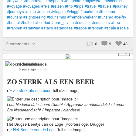
#mywork
#montravail
#myphoto
#maphoto
#mijnwerk
#meinearbeit
#voyage
#voyages
#reis
#reizen
#trip
#trips
#travel
#travels
#journey
#journeys
#reise
#reisen
#viaggio
#viaggi
#tourisme
#toerisme
#tourism
#sightseeing
#tourismus
#fremdenverkehr
#turismo
#belfry
#beffroi
#belfort
#belfried
#torre_civica
#escalier
#escaliers
#trap
#trappen
#stairway
#stairs
#staircase
#treppe
#treppen
#scala
#scale
9 comments
0
9
43
+ 2
docnederlands
6 years ago
–
Public
𝐙𝐎 𝐒𝐓𝐄𝐑𝐊 𝐀𝐋𝐒 𝐄𝐄𝐍 𝐁𝐄𝐄𝐑
👉
Zo sterk als een beer
[full size image]
Leer Nederlands! / Learn Dutch! / Apprenez le néerlandais! / Lernen
Sie Niederländisch! / Imparate l’olandese!
Het Brugse Beertje van de Loge (Poortersloge, Brugge)
👉
Het Beertje van de Loge
[full size image]