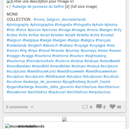
👉
Auberge de jeunesse du beffroi
[2] (full size image)
MONS
COLLECTION :
#mons_belgium_docnederlands
#photography
#photographie
#fotografie
#fotografia
#photo
#photos
#foto
#fotos
#picture
#pictures
#image
#images
#mons
#bergen
#city
#cities
#ville
#villes
#stad
#steden
#stadt
#städte
#città
#ciudad
#belgium
#belgique
#belgië
#belgien
#belgio
#bélgica
#français
#nederlands
#english
#deutsch
#italiano
#voyage
#voyages
#reis
#reizen
#trip
#trips
#travel
#travels
#journey
#journeys
#reise
#reisen
#viaggio
#viaggi
#tourisme
#toerisme
#tourism
#sightseeing
#tourismus
#fremdenverkehr
#turismo
#statue
#statues
#standbeeld
#standbeelden
#standbild
#standbilder
#statuen
#statua
#sculpture
#sculptures
#beeldhouwkunst
#beeldhouwwerk
#beeldhouwwerken
#sculptuur
#sculpturen
#bildhauerei
#skulptur
#skulpturen
#scultura
#sculture
#auberge_de_jeunesse
#jeugdherberg
#youth_hostel
#jugendherberge
#ostello_della_gioventù
#architecture
#architectuur
#bouwkunst
#architektur
#baukunst
#architettura
#arquitectura
2 comments
0
2
30
docnederlands