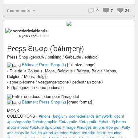
7 comments
0
7
34
docnederlands
6 years ago
–
Public
Pɾҽʂʂ Sԋσρ (Ⴆâƚιɱҽɳƚ)
Press Shop (gebouw / building / Gebäude / edificio)
Bâtiment Press Shop (1)
[full size image]
- Rue de la Coupe 1, Mons, Belgique / Bergen, België / Mons,
Belgien / Mons, Belgio
- zone piétonne / voetgangerszone / pedestrian zone /
Fußgängerzone / area pedonale
Bâtiment Press Shop (2)
[grand format]
MONS
COLLECTIONS :
#mons_belgium_docnederlands
#mywork_docnl
#photography
#photographie
#fotografie
#fotografia
#photo
#photos
#foto
#fotos
#picture
#pictures
#image
#images
#mons
#bergen
#city
#cities
#ville
#villes
#stad
#steden
#stadt
#städte
#città
#ciudad