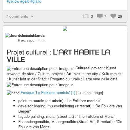
#yellow
#gelb
#giallo
7 comments
0
7
26
docnederlands
6 years ago
–
Public
Projet culturel :
ᒪ’ᗩᖇT ᕼᗩᗷITE ᒪᗩ
ᐯIᒪᒪE
Cultureel project : Kunst
bewoont de stad / Cultural project : Art lives in the city / Kulturprojekt
: Kunst lebt in der Stadt / Progetto culturale : L’arte vive nella città
Fresque 'Le Folklore montois' (1)
[full size image]
peinture murale (art urbain) : 'Le Folklore montois'
gevelschildering, muurschildering (streetart) : 'De Folklore van
Bergen'
façade painting, mural (street art) : 'The Folklore of Mons'
Fassadengemälde, Mauergemälde (Street-Art, Streetart) : 'Die
Folklore von Mons'