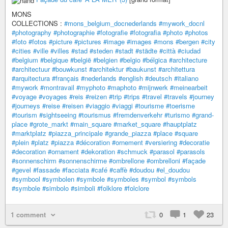
MONS
COLLECTIONS :
#mons_belgium_docnederlands
#mywork_docnl
#photography
#photographie
#fotografie
#fotografia
#photo
#photos
#foto
#fotos
#picture
#pictures
#image
#images
#mons
#bergen
#city
#cities
#ville
#villes
#stad
#steden
#stadt
#städte
#città
#ciudad
#belgium
#belgique
#belgië
#belgien
#belgio
#bélgica
#architecture
#architectuur
#bouwkunst
#architektur
#baukunst
#architettura
#arquitectura
#français
#nederlands
#english
#deutsch
#italiano
#mywork
#montravail
#myphoto
#maphoto
#mijnwerk
#meinearbeit
#voyage
#voyages
#reis
#reizen
#trip
#trips
#travel
#travels
#journey
#journeys
#reise
#reisen
#viaggio
#viaggi
#tourisme
#toerisme
#tourism
#sightseeing
#tourismus
#fremdenverkehr
#turismo
#grand-
place
#grote_markt
#main_square
#market_square
#hauptplatz
#marktplatz
#piazza_principale
#grande_piazza
#place
#square
#plein
#platz
#piazza
#décoration
#ornement
#versiering
#decoratie
#decoration
#ornament
#dekoration
#schmuck
#parasol
#parasols
#sonnenschirm
#sonnenschirme
#ombrellone
#ombrelloni
#façade
#gevel
#fassade
#facciata
#café
#caffè
#doudou
#el_doudou
#symbool
#symbolen
#symbole
#symboles
#symbol
#symbols
#symbole
#simbolo
#simboli
#folklore
#folclore
1 comment
0
1
23