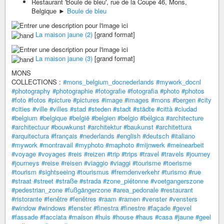
Restaurant 'Boule de bleu', rue de la Coupe 46, Mons,
Belgique ►
Boule de bleu
La maison jaune (2)
[grand format]
La maison jaune (3)
[grand format]
MONS
COLLECTIONS :
#mons_belgium_docnederlands
#mywork_docnl
#photography
#photographie
#fotografie
#fotografia
#photo
#photos
#foto
#fotos
#picture
#pictures
#image
#images
#mons
#bergen
#city
#cities
#ville
#villes
#stad
#steden
#stadt
#städte
#città
#ciudad
#belgium
#belgique
#belgië
#belgien
#belgio
#bélgica
#architecture
#architectuur
#bouwkunst
#architektur
#baukunst
#architettura
#arquitectura
#français
#nederlands
#english
#deutsch
#italiano
#mywork
#montravail
#myphoto
#maphoto
#mijnwerk
#meinearbeit
#voyage
#voyages
#reis
#reizen
#trip
#trips
#travel
#travels
#journey
#journeys
#reise
#reisen
#viaggio
#viaggi
#tourisme
#toerisme
#tourism
#sightseeing
#tourismus
#fremdenverkehr
#turismo
#rue
#straat
#street
#straße
#strada
#zone_piétonne
#voetgangerszone
#pedestrian_zone
#fußgängerzone
#area_pedonale
#restaurant
#ristorante
#fenêtre
#fenêtres
#raam
#ramen
#venster
#vensters
#window
#windows
#fenster
#finestra
#finestre
#façade
#gevel
#fassade
#facciata
#maison
#huis
#house
#haus
#casa
#jaune
#geel