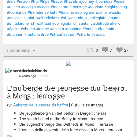
#reis
#reizen
#trip
#trips
#travel
#travels
#journey
#journeys
#reise
#reisen
#viaggio
#viaggi
#tourisme
#toerisme
#tourism
#sightseeing
#tourismus
#fremdenverkehr
#turismo
#collégiale_sainte_waudru
#collegiale_sint_waltrudiskerk
#st_waltrude_s_collegiate_church
#stiftskirche_st_waltraud
#collegiata_di_santa_valdetrude
#kerk
#église
#church
#kirche
#chiesa
#fontaine
#fontein
#fountain
#brunnen
#fontana
#rue
#straat
#street
#straße
#strada
7 comments
0
7
27
docnederlands
6 years ago
–
Public
L'αυႦҽɾɠҽ ԃҽ ʝҽυɳҽʂʂҽ ԃυ Ⴆҽϝϝɾσι
à Mσɳʂ : ƚҽɾɾαʂʂҽ
👉
Auberge de jeunesse du beffroi
[1] (full size image)
De jeugdherberg van het belfort in Bergen : terras
The youth hostel of the Belfry in Mons : terrace
Die Jugendherberge des Belfrieds in Mons : Terrasse
L'ostello della gioventù della torre civica a Mons : terrazza