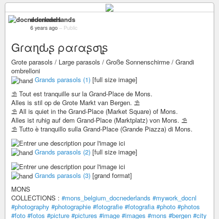
docnederlands
6 years ago
–
Public
Gɾαɳԃʂ ραɾαʂσʅʂ
Grote parasols / Large parasols / Große Sonnenschirme / Grandi
ombrelloni
Grands parasols (1)
[full size image]
⛱️ Tout est tranquille sur la Grand-Place de Mons.
Alles is stil op de Grote Markt van Bergen. ⛱️
⛱️ All is quiet in the Grand-Place (Market Square) of Mons.
Alles ist ruhig auf dem Grand-Place (Marktplatz) von Mons. ⛱️
⛱️ Tutto è tranquillo sulla Grand-Place (Grande Piazza) di Mons.
Grands parasols (2)
[full size image]
Grands parasols (3)
[grand format]
MONS
COLLECTIONS :
#mons_belgium_docnederlands
#mywork_docnl
#photography
#photographie
#fotografie
#fotografia
#photo
#photos
#foto
#fotos
#picture
#pictures
#image
#images
#mons
#bergen
#city