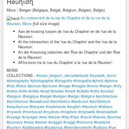
Réυɳισɳ
Mons / Bergen (Belgique, België, Belgium, Belgien, Belgio)
Au croisement de la rue du Chapitre et de la rue de la
Réunion, Mons
[full size image]
Aan de kruising tussen de 'rue du Chapitre' en de 'rue de la
Réunion'.
At the intersection of the 'rue du Chapitre' and the 'rue de la
Réunion'.
An der Kreuzung zwischen der 'Rue du Chapitre' und der 'Rue
de la Réunion'.
All'incrocio tra la 'rue du Chapitre' e la 'rue de la Réunion'.
MONS
COLLECTIONS :
#mons_belgium_docnederlands
#mywork_docnl
#photography
#photographie
#fotografie
#fotografia
#photo
#photos
#foto
#fotos
#picture
#pictures
#image
#images
#mons
#bergen
#city
#cities
#ville
#villes
#stad
#steden
#stadt
#städte
#città
#ciudad
#belgium
#belgique
#belgië
#belgien
#belgio
#bélgica
#architecture
#architectuur
#bouwkunst
#architektur
#baukunst
#architettura
#arquitectura
#français
#nederlands
#english
#deutsch
#italiano
#mywork
#montravail
#myphoto
#maphoto
#mijnwerk
#meinearbeit
#voyage
#voyages
#reis
#reizen
#trip
#trips
#travel
#travels
#journey
#journeys
#reise
#reisen
#viaggio
#viaggi
#tourisme
#toerisme
#tourism
#sightseeing
#tourismus
#fremdenverkehr
#turismo
#rue