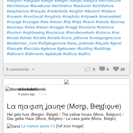
#belgium
#belgique
#belgië
#belgien
#belgio
#bélgica
#architecture
#architectuur
#bouwkunst
#architektur
#baukunst
#architettura
#arquitectura
#français
#nederlands
#english
#deutsch
#italiano
#mywork
#montravail
#myphoto
#maphoto
#mijnwerk
#meinearbeit
#voyage
#voyages
#reis
#reizen
#trip
#trips
#travel
#travels
#journey
#journeys
#reise
#reisen
#viaggio
#viaggi
#tourisme
#toerisme
#tourism
#sightseeing
#tourismus
#fremdenverkehr
#turismo
#rue
#straat
#street
#straße
#strada
#zone_piétonne
#voetgangerszone
#pedestrian_zone
#fußgängerzone
#area_pedonale
#façade
#gevel
#fassade
#facciata
#gebouw
#gebouwen
#building
#buildings
#bâtiment
#bâtiments
#gebäude
#edificio
#edifici
9 comments
0
9
26
docnederlands
6 years ago
–
Public
Lα ɱαιʂσɳ ʝαυɳҽ (Mσɳʂ, Bҽʅɠιϙυҽ)
Het gele huis (Bergen, België) / The yellow house (Mons, Belgium) /
Das gelbe Haus (Mons, Belgien) / La casa gialla (Mons, Belgio)
La maison jaune (1)
[full size image]