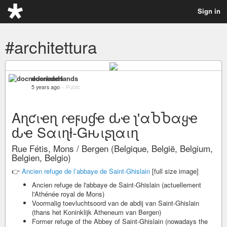
Sign in
#architettura
docnederlands
5 years ago
–
Public
Aɳƈιҽɳ ɾҽϝυɠҽ ԃҽ ʅ'αႦႦαყҽ
ԃҽ Sαιɳƚ-Gԋιʂʅαιɳ
Rue Fétis, Mons / Bergen (Belgique, België, Belgium,
Belgien, Belgio)
👉
Ancien refuge de l’abbaye de Saint-Ghislain
[full size image]
Ancien refuge de l'abbaye de Saint-Ghislain (actuellement
l'Athénée royal de Mons)
Voormalig toevluchtsoord van de abdij van Saint-Ghislain
(thans het Koninklijk Atheneum van Bergen)
Former refuge of the Abbey of Saint-Ghislain (nowadays the