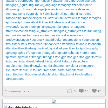
#italiano
#portugees
#português
#spaans
#español
#beeldspraak
#langage_figuré
#figurative_language
#imagery
#bildersprache
#linguaggio_figurato
#vergelijkingen
#comparaisons
#similes
#comparisons
#vergleiche
#similitudini
#illustratie
#illustraties
#afbeelding
#afbeeldingen
#illustration
#illustrations
#image
#images
#picture
#pictures
#bild
#bilder
#illustrazione
#illustrazioni
#vreemde_talen
#foreign_languages
#langues_étrangères
#fremdsprachen
#lingue_straniere
#lenguas_extranjeras
#uitdrukking
#uitdrukkingen
#expression
#expressions
#redewendung
#redewendungen
#ausdruck
#ausdrücke
#espressione
#espressioni
#zo
#sterk
#als
#een
#beer
#vlaanderen
#flanders
#flandre
#flandern
#fiandre
#belgië
#belgium
#belgique
#belgien
#belgio
#photography
#photographie
#fotografie
#fotografia
#photo
#photos
#foto
#fotos
#picture
#pictures
#image
#images
#brugge
#bruges
#brügge
#statue
#statues
#standbeeld
#beeld
#standbild
#statua
#sculpture
#sculptures
#beeldhouwkunst
#bildhauerei
#skulptur
#skulpturen
#scultura
#sculture
#kunst
#art
#arts
#arte
#architecture
#architectuur
#bouwkunst
#architektur
#baukunst
#architettura
#arquitectura
15 comments
0
15
25
docnederlands