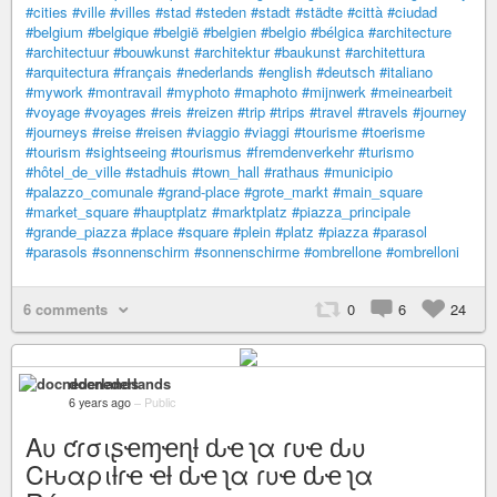
#cities
#ville
#villes
#stad
#steden
#stadt
#städte
#città
#ciudad
#belgium
#belgique
#belgië
#belgien
#belgio
#bélgica
#architecture
#architectuur
#bouwkunst
#architektur
#baukunst
#architettura
#arquitectura
#français
#nederlands
#english
#deutsch
#italiano
#mywork
#montravail
#myphoto
#maphoto
#mijnwerk
#meinearbeit
#voyage
#voyages
#reis
#reizen
#trip
#trips
#travel
#travels
#journey
#journeys
#reise
#reisen
#viaggio
#viaggi
#tourisme
#toerisme
#tourism
#sightseeing
#tourismus
#fremdenverkehr
#turismo
#hôtel_de_ville
#stadhuis
#town_hall
#rathaus
#municipio
#palazzo_comunale
#grand-place
#grote_markt
#main_square
#market_square
#hauptplatz
#marktplatz
#piazza_principale
#grande_piazza
#place
#square
#plein
#platz
#piazza
#parasol
#parasols
#sonnenschirm
#sonnenschirme
#ombrellone
#ombrelloni
6 comments
0
6
24
docnederlands
6 years ago
–
Public
Aυ ƈɾσιʂҽɱҽɳƚ ԃҽ ʅα ɾυҽ ԃυ
Cԋαριƚɾҽ ҽƚ ԃҽ ʅα ɾυҽ ԃҽ ʅα