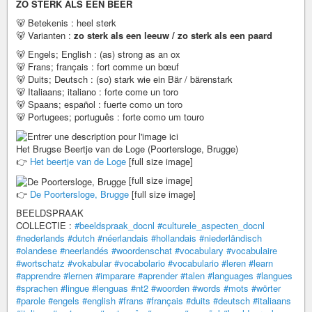
ZO STERK ALS EEN BEER
🐻 Betekenis : heel sterk
🐻 Varianten :
zo sterk als een leeuw / zo sterk als een paard
🐻 Engels; English : (as) strong as an ox
🐻 Frans; français : fort comme un bœuf
🐻 Duits; Deutsch : (so) stark wie ein Bär / bärenstark
🐻 Italiaans; italiano : forte come un toro
🐻 Spaans; español : fuerte como un toro
🐻 Portugees; português : forte como um touro
Het Brugse Beertje van de Loge (Poortersloge, Brugge)
👉
Het beertje van de Loge
[full size image]
[full size image]
👉
De Poortersloge, Brugge
[full size image]
BEELDSPRAAK
COLLECTIE :
#beeldspraak_docnl
#culturele_aspecten_docnl
#nederlands
#dutch
#néerlandais
#hollandais
#niederländisch
#olandese
#neerlandés
#woordenschat
#vocabulary
#vocabulaire
#wortschatz
#vokabular
#vocabolario
#vocabulario
#leren
#learn
#apprendre
#lernen
#imparare
#aprender
#talen
#languages
#langues
#sprachen
#lingue
#lenguas
#nt2
#woorden
#words
#mots
#wörter
#parole
#engels
#english
#frans
#français
#duits
#deutsch
#italiaans