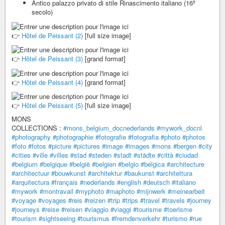
Antico palazzo privato di stile Rinascimento italiano (16º
secolo)
👉
Hôtel de Peissant (2)
[full size image]
👉
Hôtel de Peissant (3)
[grand format]
👉
Hôtel de Peissant (4)
[grand format]
👉
Hôtel de Peissant (5)
[full size image]
MONS
COLLECTIONS :
#mons_belgium_docnederlands
#mywork_docnl
#photography
#photographie
#fotografie
#fotografia
#photo
#photos
#foto
#fotos
#picture
#pictures
#image
#images
#mons
#bergen
#city
#cities
#ville
#villes
#stad
#steden
#stadt
#städte
#città
#ciudad
#belgium
#belgique
#belgië
#belgien
#belgio
#bélgica
#architecture
#architectuur
#bouwkunst
#architektur
#baukunst
#architettura
#arquitectura
#français
#nederlands
#english
#deutsch
#italiano
#mywork
#montravail
#myphoto
#maphoto
#mijnwerk
#meinearbeit
#voyage
#voyages
#reis
#reizen
#trip
#trips
#travel
#travels
#journey
#journeys
#reise
#reisen
#viaggio
#viaggi
#tourisme
#toerisme
#tourism
#sightseeing
#tourismus
#fremdenverkehr
#turismo
#rue