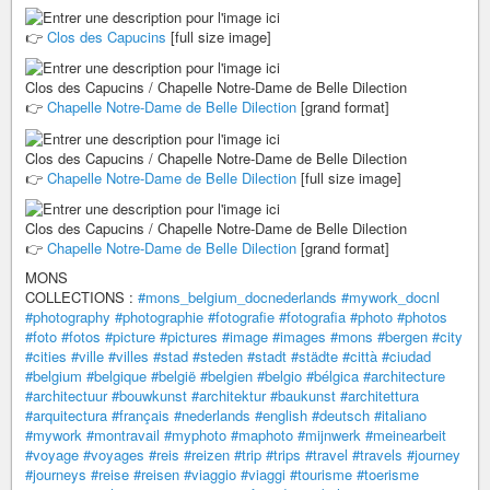
👉
Clos des Capucins
[full size image]
Clos des Capucins / Chapelle Notre-Dame de Belle Dilection
👉
Chapelle Notre-Dame de Belle Dilection
[grand format]
Clos des Capucins / Chapelle Notre-Dame de Belle Dilection
👉
Chapelle Notre-Dame de Belle Dilection
[full size image]
Clos des Capucins / Chapelle Notre-Dame de Belle Dilection
👉
Chapelle Notre-Dame de Belle Dilection
[grand format]
MONS
COLLECTIONS :
#mons_belgium_docnederlands
#mywork_docnl
#photography
#photographie
#fotografie
#fotografia
#photo
#photos
#foto
#fotos
#picture
#pictures
#image
#images
#mons
#bergen
#city
#cities
#ville
#villes
#stad
#steden
#stadt
#städte
#città
#ciudad
#belgium
#belgique
#belgië
#belgien
#belgio
#bélgica
#architecture
#architectuur
#bouwkunst
#architektur
#baukunst
#architettura
#arquitectura
#français
#nederlands
#english
#deutsch
#italiano
#mywork
#montravail
#myphoto
#maphoto
#mijnwerk
#meinearbeit
#voyage
#voyages
#reis
#reizen
#trip
#trips
#travel
#travels
#journey
#journeys
#reise
#reisen
#viaggio
#viaggi
#tourisme
#toerisme