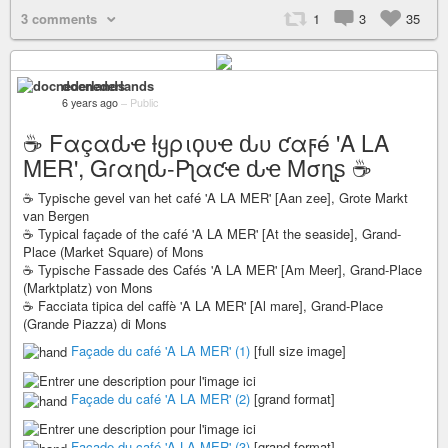
3 comments
1
3
35
docnederlands
6 years ago
–
Public
☕ Fαçαԃҽ ƚყριϙυҽ ԃυ ƈαϝé 'A LA
MER', Gɾαɳԃ-Pʅαƈҽ ԃҽ Mσɳʂ ☕
☕ Typische gevel van het café 'A LA MER' [Aan zee], Grote Markt
van Bergen
☕ Typical façade of the café 'A LA MER' [At the seaside], Grand-
Place (Market Square) of Mons
☕ Typische Fassade des Cafés 'A LA MER' [Am Meer], Grand-Place
(Marktplatz) von Mons
☕ Facciata tipica del caffè 'A LA MER' [Al mare], Grand-Place
(Grande Piazza) di Mons
Façade du café 'A LA MER' (1)
[full size image]
Façade du café 'A LA MER' (2)
[grand format]
Façade du café 'A LA MER' (3)
[grand format]