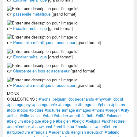
👉
passerelle métallique
[grand format]
👉
Escalier métallique
[grand format]
👉
Passerelle métallique et ascenseur
[grand format]
👉
Escalier métallique
[grand format]
👉
Charpente en bois et ascenseur
[grand format]
👉
Passerelle métallique et ascenseur
[grand format]
MONS
COLLECTIONS :
#mons_belgium_docnederlands
#mywork_docnl
#photography
#photographie
#fotografie
#fotografia
#photo
#photos
#foto
#fotos
#picture
#pictures
#image
#images
#mons
#bergen
#city
#cities
#ville
#villes
#stad
#steden
#stadt
#städte
#città
#ciudad
#belgium
#belgique
#belgië
#belgien
#belgio
#bélgica
#architecture
#architectuur
#bouwkunst
#architektur
#baukunst
#architettura
#arquitectura
#français
#nederlands
#english
#deutsch
#italiano