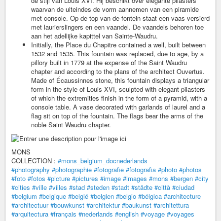
de stijl van Louis XVI. Hij beschikt over elegante pilasters
waarvan de uiteindes de vorm aannemen van een piramide
met console. Op de top van de fontein staat een vaas versierd
met laurierslingers en een vaandel. De vaandels behoren toe
aan het adellijke kapittel van Sainte-Waudru.
Initially, the Place du Chapitre contained a well, built between
1532 and 1535. This fountain was replaced, due to age, by a
pillory built in 1779 at the expense of the Saint Waudru
chapter and according to the plans of the architect Ouvertus.
Made of Écaussinnes stone, this fountain displays a triangular
form in the style of Louis XVI, sculpted with elegant pilasters
of which the extremities finish in the form of a pyramid, with a
console table. A vase decorated with garlands of laurel and a
flag sit on top of the fountain. The flags bear the arms of the
noble Saint Waudru chapter.
MONS
COLLECTION :
#mons_belgium_docnederlands
#photography
#photographie
#fotografie
#fotografia
#photo
#photos
#foto
#fotos
#picture
#pictures
#image
#images
#mons
#bergen
#city
#cities
#ville
#villes
#stad
#steden
#stadt
#städte
#città
#ciudad
#belgium
#belgique
#belgië
#belgien
#belgio
#bélgica
#architecture
#architectuur
#bouwkunst
#architektur
#baukunst
#architettura
#arquitectura
#français
#nederlands
#english
#voyage
#voyages