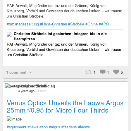
RAF-Anwalt, Mitgründer der taz und der Grünen, König von
Kreuzberg, Vorbild und Gewissen der deutschen Linken – wir trauern
um Christian Ströbele.
#taz
#tageszeitung
#Hans-Christian
#Ströbele
#Grüne
#APO
Christian Ströbele ist gestorben: Integrer, bis in die
Haarspitzen
RAF-Anwalt, Mitgründer der taz und der Grünen, König von
Kreuzberg, Vorbild und Gewissen der deutschen Linken – wir trauern
um Christian Ströbele.
1 comment
1
1
5
petapixel (unofficial)
4 years ago
–
Public
Venus Optics Unveils the Laowa Argus
25mm f/0.95 for Micro Four Thirds
#equipment
#news
#apo
#argus
#fastlens
#laowa