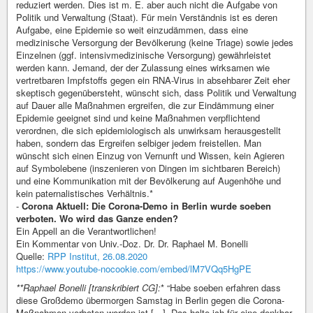
reduziert werden. Dies ist m. E. aber auch nicht die Aufgabe von
Politik und Verwaltung (Staat). Für mein Verständnis ist es deren
Aufgabe, eine Epidemie so weit einzudämmen, dass eine
medizinische Versorgung der Bevölkerung (keine Triage) sowie jedes
Einzelnen (ggf. intensivmedizinische Versorgung) gewährleistet
werden kann. Jemand, der der Zulassung eines wirksamen wie
vertretbaren Impfstoffs gegen ein RNA-Virus in absehbarer Zeit eher
skeptisch gegenübersteht, wünscht sich, dass Politik und Verwaltung
auf Dauer alle Maßnahmen ergreifen, die zur Eindämmung einer
Epidemie geeignet sind und keine Maßnahmen verpflichtend
verordnen, die sich epidemiologisch als unwirksam herausgestellt
haben, sondern das Ergreifen selbiger jedem freistellen. Man
wünscht sich einen Einzug von Vernunft und Wissen, kein Agieren
auf Symbolebene (inszenieren von Dingen im sichtbaren Bereich)
und eine Kommunikation mit der Bevölkerung auf Augenhöhe und
kein paternalistisches Verhältnis.*
-
Corona Aktuell: Die Corona-Demo in Berlin wurde soeben
verboten. Wo wird das Ganze enden?
Ein Appell an die Verantwortlichen!
Ein Kommentar von Univ.-Doz. Dr. Dr. Raphael M. Bonelli
Quelle:
RPP Institut, 26.08.2020
https://www.youtube-nocookie.com/embed/lM7VQq5HgPE
**Raphael Bonelli [transkribiert CG]:
* “Habe soeben erfahren dass
diese Großdemo übermorgen Samstag in Berlin gegen die Corona-
Maßnahmen verboten worden ist […]. Das halte ich für eine denkbar