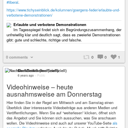
#liberal
.
https://www.tichyseinblick.de/kolumnen/goergens-feder/erlaubte-und-
verbotene-demonstrationen/
Erlaubte und verbotene Demonstrationen
Im Tagesspiegel findet sich ein Begründungszusammenhang, der
unfreiwillig klar und deutlich sagt, dass es zweierlei Demonstrationen
gibt: gute und schlechte, richtige und falsche.
0 comments
0
0
1
NachDenkSeiten (inoffiziell)
6 years ago
–
Public
Videohinweise – heute
ausnahmsweise am Donnerstag
Hier finden Sie in der Regel am Mittwoch und am Samstag einen
Überblick über interessante Videobeiträge aus anderen Medien und
Veröffentlichungen. Wenn Sie auf “weiterlesen” klicken, öffnet sich
das Angebot und Sie können sich aussuchen, was Sie anschauen
wollen. Die Videohinweise sind auch auf unserer YouTube-Seite
als