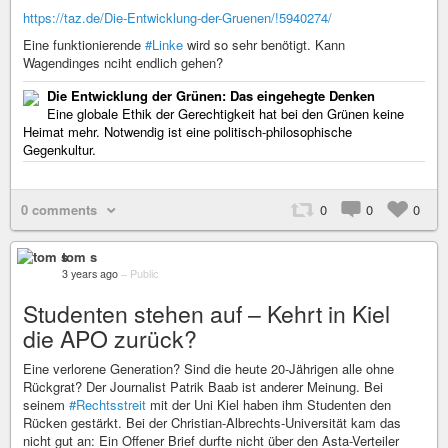
https://taz.de/Die-Entwicklung-der-Gruenen/!5940274/
Eine funktionierende
#Linke
wird so sehr benötigt. Kann
Wagendinges nciht endlich gehen?
Die Entwicklung der Grünen: Das eingehegte Denken
Eine globale Ethik der Gerechtigkeit hat bei den Grünen keine
Heimat mehr. Notwendig ist eine politisch-philosophische
Gegenkultur.
0 comments
0
0
0
tom s
3 years ago
–
Public
Studenten stehen auf – Kehrt in Kiel
die APO zurück?
Eine verlorene Generation? Sind die heute 20-Jährigen alle ohne
Rückgrat? Der Journalist Patrik Baab ist anderer Meinung. Bei
seinem
#Rechtsstreit
mit der Uni Kiel haben ihm Studenten den
Rücken gestärkt. Bei der Christian-Albrechts-Universität kam das
nicht gut an: Ein Offener Brief durfte nicht über den Asta-Verteiler