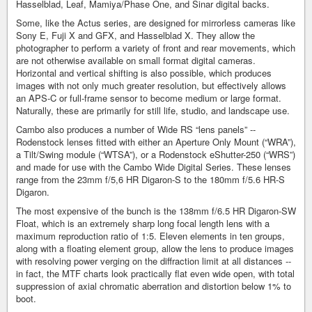
Hasselblad, Leaf, Mamiya/Phase One, and Sinar digital backs.
Some, like the Actus series, are designed for mirrorless cameras like
Sony E, Fuji X and GFX, and Hasselblad X. They allow the
photographer to perform a variety of front and rear movements, which
are not otherwise available on small format digital cameras.
Horizontal and vertical shifting is also possible, which produces
images with not only much greater resolution, but effectively allows
an APS-C or full-frame sensor to become medium or large format.
Naturally, these are primarily for still life, studio, and landscape use.
Cambo also produces a number of Wide RS “lens panels” --
Rodenstock lenses fitted with either an Aperture Only Mount (“WRA”),
a Tilt/Swing module (“WTSA”), or a Rodenstock eShutter-250 (“WRS”)
and made for use with the Cambo Wide Digital Series. These lenses
range from the 23mm f/5,6 HR Digaron-S to the 180mm f/5.6 HR-S
Digaron.
The most expensive of the bunch is the 138mm f/6.5 HR Digaron-SW
Float, which is an extremely sharp long focal length lens with a
maximum reproduction ratio of 1:5. Eleven elements in ten groups,
along with a floating element group, allow the lens to produce images
with resolving power verging on the diffraction limit at all distances --
in fact, the MTF charts look practically flat even wide open, with total
suppression of axial chromatic aberration and distortion below 1% to
boot.