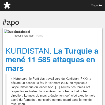
Sign in
#apo
Dudababel
about a year ago
–
Public
KURDISTAN.
La Turquie a
mené 11 585 attaques en
mars
« Notre parti, le Parti des travailleurs du Kurdistan (PKK), a
déclaré un cessez-le-feu le 1er mars 2025, en réponse à
l’appel historique du leader Apo. [...] Toutes nos forces ont
respecté ces instructions émises par notre parti et notre
direction. Le mois de mars a également coïncidé avec le mois
sacré du Ramadan, considéré comme sacré dans le monde
musulman.