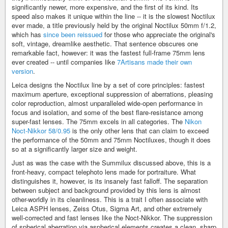
significantly newer, more expensive, and the first of its kind. Its
speed also makes it unique within the line -- it is the slowest Noctilux
ever made, a title previously held by the original Noctilux 50mm f/1.2,
which has
since been reissued
for those who appreciate the original's
soft, vintage, dreamlike aesthetic. That sentence obscures one
remarkable fact, however: it was the fastest full-frame 75mm lens
ever created -- until companies like
7Artisans made their own
version
.
Leica designs the Noctilux line by a set of core principles: fastest
maximum aperture, exceptional suppression of aberrations, pleasing
color reproduction, almost unparalleled wide-open performance in
focus and isolation, and some of the best flare-resistance among
super-fast lenses. The 75mm excels in all categories. The
Nikon
Noct-Nikkor 58/0.95
is the only other lens that can claim to exceed
the performance of the 50mm and 75mm Noctiluxes, though it does
so at a significantly larger size and weight.
Just as was the case with the Summilux discussed above, this is a
front-heavy, compact telephoto lens made for portraiture. What
distinguishes it, however, is its insanely fast falloff. The separation
between subject and background provided by this lens is almost
other-worldly in its cleanliness. This is a trait I often associate with
Leica ASPH lenses, Zeiss Otus, Sigma Art, and other extremely
well-corrected and fast lenses like the Noct-Nikkor. The suppression
of spherical aberration via aspherical elements creates a clean, sharp