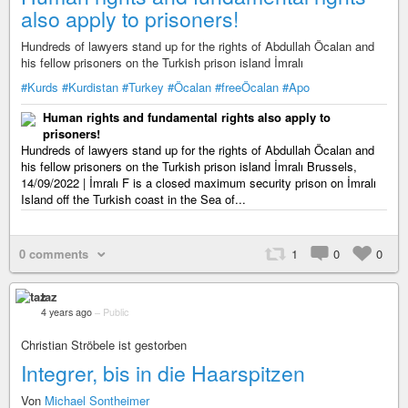
also apply to prisoners!
Hundreds of lawyers stand up for the rights of Abdullah Öcalan and
his fellow prisoners on the Turkish prison island İmralı
#Kurds
#Kurdistan
#Turkey
#Öcalan
#freeÖcalan
#Apo
Human rights and fundamental rights also apply to
prisoners!
Hundreds of lawyers stand up for the rights of Abdullah Öcalan and
his fellow prisoners on the Turkish prison island İmralı Brussels,
14/09/2022 | İmralı F is a closed maximum security prison on İmralı
Island off the Turkish coast in the Sea of...
0 comments
1
0
0
taz
4 years ago
–
Public
Christian Ströbele ist gestorben
Integrer, bis in die Haarspitzen
Von
Michael Sontheimer