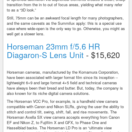
transition from the in to out of focus areas, yielding what many refer
to as a “3D look.”
Still, 75mm can be an awkward focal length for many photographers,
and the same caveats as the Summilux apply: this is a special use
case where wide-open is the only way to go. Otherwise, you might as
well get a slower lens.
Horseman 23mm f/5.6 HR
Diagaron-S Lens Unit
- $15,620
Horseman cameras, manufactured by the Komamura Corporation,
have been associated with larger format film since its inception --
lightweight 6×9 and large format 4×5 field and technical cameras
have always been their bread and butter. But, today, the company is
also known for its niche digital camera solutions.
The Horseman VCC Pro, for example, is a handheld view camera
compatible with Canon and Nikon SLRs, giving the user the ability to
stitch and control tilt, swing, shift, fall, and rise movements. The
Horseman Axella SX view camera accepts everything from Canon
EF and Nikon Z, to Fujifilm X and GFX, to Phase One and
Hasselblad backs. The Horseman LD Pro is an “ultimate view