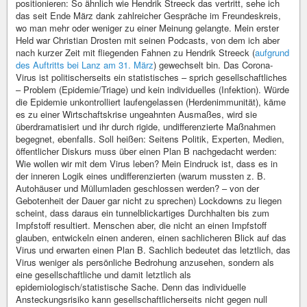
positionieren: So ähnlich wie Hendrik Streeck das vertritt, sehe ich
das seit Ende März dank zahlreicher Gespräche im Freundeskreis,
wo man mehr oder weniger zu einer Meinung gelangte. Mein erster
Held war Christian Drosten mit seinen Podcasts, von dem ich aber
nach kurzer Zeit mit fliegenden Fahnen zu Hendrik Streeck (
aufgrund
des Auftritts bei Lanz am 31. März
) gewechselt bin. Das Corona-
Virus ist politischerseits ein statistisches – sprich gesellschaftliches
– Problem (Epidemie/Triage) und kein individuelles (Infektion). Würde
die Epidemie unkontrolliert laufengelassen (Herdenimmunität), käme
es zu einer Wirtschaftskrise ungeahnten Ausmaßes, wird sie
überdramatisiert und ihr durch rigide, undifferenzierte Maßnahmen
begegnet, ebenfalls. Soll heißen: Seitens Politik, Experten, Medien,
öffentlicher Diskurs muss über einen Plan B nachgedacht werden:
Wie wollen wir mit dem Virus leben? Mein Eindruck ist, dass es in
der inneren Logik eines undifferenzierten (warum mussten z. B.
Autohäuser und Müllumladen geschlossen werden? – von der
Gebotenheit der Dauer gar nicht zu sprechen) Lockdowns zu liegen
scheint, dass daraus ein tunnelblickartiges Durchhalten bis zum
Impfstoff resultiert. Menschen aber, die nicht an einen Impfstoff
glauben, entwickeln einen anderen, einen sachlicheren Blick auf das
Virus und erwarten einen Plan B. Sachlich bedeutet das letztlich, das
Virus weniger als persönliche Bedrohung anzusehen, sondern als
eine gesellschaftliche und damit letztlich als
epidemiologisch/statistische Sache. Denn das individuelle
Ansteckungsrisiko kann gesellschaftlicherseits nicht gegen null