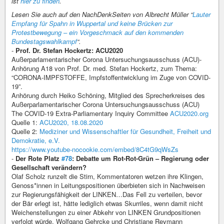
ist
hier zu finden
.
Lesen Sie auch auf den NachDenkSeiten von Albrecht Müller “
Lauter
Empfang für Spahn in Wuppertal und keine Brücken zur
Protestbewegung – ein Vorgeschmack auf den kommenden
Bundestagswahlkampf
“.
-
Prof. Dr. Stefan Hockertz: ACU2020
Außerparlamentarischer Corona Untersuchungsausschuss (ACU)-
Anhörung A18 von Prof. Dr. med. Stefan Hockertz, zum Thema:
“CORONA-IMPFSTOFFE, Impfstoffentwicklung im Zuge von COVID-
19”.
Anhörung durch Heiko Schöning, Mitglied des Sprecherkreises des
Außerparlamentarischer Corona Untersuchungsausschuss (ACU)
The COVID-19 Extra-Parliamentary Inquiry Committee
ACU2020.org
Quelle 1:
ACU2020, 18.08.2020
Quelle 2:
Mediziner und Wissenschaftler für Gesundheit, Freiheit und
Demokratie, e.V.
https://www.youtube-nocookie.com/embed/8C4tG9qWsZs
-
Der Rote Platz
#78
: Debatte um Rot-Rot-Grün – Regierung oder
Gesellschaft verändern?
Olaf Scholz runzelt die Stirn, Kommentatoren wetzen ihre Klingen,
Genoss*innen in Leitungspositionen überbieten sich in Nachweisen
zur Regierungsfähigkeit der LINKEN…Das Fell zu verteilen, bevor
der Bär erlegt ist, hätte lediglich etwas Skurriles, wenn damit nicht
Weichenstellungen zu einer Abkehr von LINKEN Grundpositionen
verfolgt würde. Wolfgang Gehrcke und Christiane Reymann