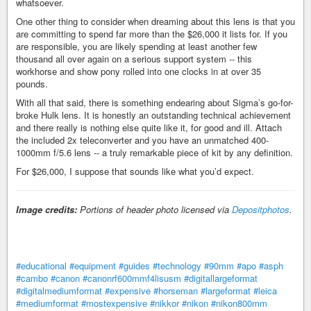
whatsoever.
One other thing to consider when dreaming about this lens is that you
are committing to spend far more than the $26,000 it lists for. If you
are responsible, you are likely spending at least another few
thousand all over again on a serious support system -- this
workhorse and show pony rolled into one clocks in at over 35
pounds.
With all that said, there is something endearing about Sigma’s go-for-
broke Hulk lens. It is honestly an outstanding technical achievement
and there really is nothing else quite like it, for good and ill. Attach
the included 2x teleconverter and you have an unmatched 400-
1000mm f/5.6 lens -- a truly remarkable piece of kit by any definition.
For $26,000, I suppose that sounds like what you’d expect.
Image credits:
Portions of header photo licensed via
Depositphotos
.
#educational
#equipment
#guides
#technology
#90mm
#apo
#asph
#cambo
#canon
#canonrf600mmf4lisusm
#digitallargeformat
#digitalmediumformat
#expensive
#horseman
#largeformat
#leica
#mediumformat
#mostexpensive
#nikkor
#nikon
#nikon800mm