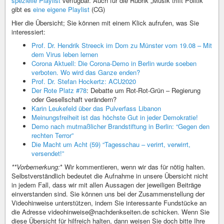
spezielle Playlist
verfügbar. Auch für die Rubrik „Musik trifft Politik“
gibt es
eine eigene Playlist
(CG)
Hier die Übersicht; Sie können mit einem Klick aufrufen, was Sie
interessiert:
Prof. Dr. Hendrik Streeck im Dom zu Münster vom 19.08 – Mit
dem Virus leben lernen
Corona Aktuell: Die Corona-Demo in Berlin wurde soeben
verboten. Wo wird das Ganze enden?
Prof. Dr. Stefan Hockertz: ACU2020
Der Rote Platz
#78
: Debatte um Rot-Rot-Grün – Regierung
oder Gesellschaft verändern?
Karin Leukefeld über das Pulverfass Libanon
Meinungsfreiheit ist das höchste Gut in jeder Demokratie!
Demo nach mutmaßlicher Brandstiftung in Berlin: “Gegen den
rechten Terror”
Die Macht um Acht (59) “Tagesschau – verirrt, verwirrt,
versendet!”
**Vorbemerkung:
* Wir kommentieren, wenn wir das für nötig halten.
Selbstverständlich bedeutet die Aufnahme in unsere Übersicht nicht
in jedem Fall, dass wir mit allen Aussagen der jeweiligen Beiträge
einverstanden sind. Sie können uns bei der Zusammenstellung der
Videohinweise unterstützen, indem Sie interessante Fundstücke an
die Adresse videohinweise@nachdenkseiten.de schicken. Wenn Sie
diese Übersicht für hilfreich halten, dann weisen Sie doch bitte Ihre