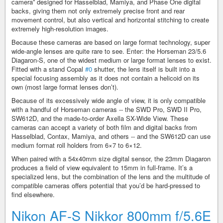
camera” designed for Hasselblad, Mamiya, and Phase One digital
backs, giving them not only extremely precise front and rear
movement control, but also vertical and horizontal stitching to create
extremely high-resolution images.
Because these cameras are based on large format technology, super
wide-angle lenses are quite rare to see. Enter: the Horseman 23/5.6
Diagaron-S, one of the widest medium or large format lenses to exist.
Fitted with a stand Copal
#0
shutter, the lens itself is built into a
special focusing assembly as it does not contain a helicoid on its
own (most large format lenses don’t).
Because of its excessively wide angle of view, it is only compatible
with a handful of Horseman cameras -- the SWD Pro, SWD II Pro,
SW612D, and the made-to-order Axella SX-Wide View. These
cameras can accept a variety of both film and digital backs from
Hasselblad, Contax, Mamiya, and others -- and the SW612D can use
medium format roll holders from 6×7 to 6×12.
When paired with a 54x40mm size digital sensor, the 23mm Diagaron
produces a field of view equivalent to 15mm in full-frame. It’s a
specialized lens, but the combination of the lens and the multitude of
compatible cameras offers potential that you’d be hard-pressed to
find elsewhere.
Nikon AF-S Nikkor 800mm f/5.6E