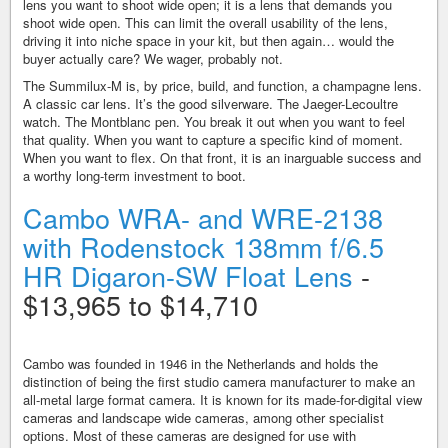
lens you want to shoot wide open; it is a lens that demands you
shoot wide open. This can limit the overall usability of the lens,
driving it into niche space in your kit, but then again… would the
buyer actually care? We wager, probably not.
The Summilux-M is, by price, build, and function, a champagne lens.
A classic car lens. It’s the good silverware. The Jaeger-Lecoultre
watch. The Montblanc pen. You break it out when you want to feel
that quality. When you want to capture a specific kind of moment.
When you want to flex. On that front, it is an inarguable success and
a worthy long-term investment to boot.
Cambo WRA- and WRE-2138
with
Rode
nstock
138mm f/6.5
HR Digaron-SW Float Lens
-
$13,965 to $14,710
Cambo was founded in 1946 in the Netherlands and holds the
distinction of being the first studio camera manufacturer to make an
all-metal large format camera. It is known for its made-for-digital view
cameras and landscape wide cameras, among other specialist
options. Most of these cameras are designed for use with