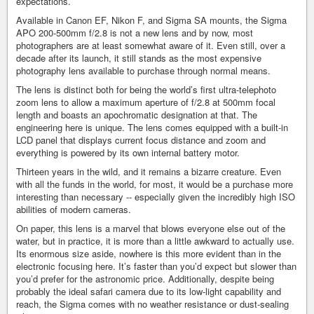
expectations.
Available in Canon EF, Nikon F, and Sigma SA mounts, the Sigma
APO 200-500mm f/2.8 is not a new lens and by now, most
photographers are at least somewhat aware of it. Even still, over a
decade after its launch, it still stands as the most expensive
photography lens available to purchase through normal means.
The lens is distinct both for being the world’s first ultra-telephoto
zoom lens to allow a maximum aperture of f/2.8 at 500mm focal
length and boasts an apochromatic designation at that. The
engineering here is unique. The lens comes equipped with a built-in
LCD panel that displays current focus distance and zoom and
everything is powered by its own internal battery motor.
Thirteen years in the wild, and it remains a bizarre creature. Even
with all the funds in the world, for most, it would be a purchase more
interesting than necessary -- especially given the incredibly high ISO
abilities of modern cameras.
On paper, this lens is a marvel that blows everyone else out of the
water, but in practice, it is more than a little awkward to actually use.
Its enormous size aside, nowhere is this more evident than in the
electronic focusing here. It’s faster than you’d expect but slower than
you’d prefer for the astronomic price. Additionally, despite being
probably the ideal safari camera due to its low-light capability and
reach, the Sigma comes with no weather resistance or dust-sealing