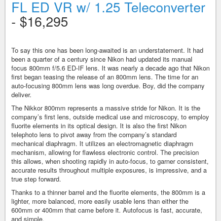
FL ED VR w/ 1.25 Teleconverter
- $16,295
To say this one has been long-awaited is an understatement. It had
been a quarter of a century since Nikon had updated its manual
focus 800mm f/5.6 ED-IF lens. It was nearly a decade ago that Nikon
first began teasing the release of an 800mm lens. The time for an
auto-focusing 800mm lens was long overdue. Boy, did the company
deliver.
The Nikkor 800mm represents a massive stride for Nikon. It is the
company’s first lens, outside medical use and microscopy, to employ
fluorite elements in its optical design. It is also the first Nikon
telephoto lens to pivot away from the company’s standard
mechanical diaphragm. It utilizes an electromagnetic diaphragm
mechanism, allowing for flawless electronic control. The precision
this allows, when shooting rapidly in auto-focus, to garner consistent,
accurate results throughout multiple exposures, is impressive, and a
true step forward.
Thanks to a thinner barrel and the fluorite elements, the 800mm is a
lighter, more balanced, more easily usable lens than either the
600mm or 400mm that came before it. Autofocus is fast, accurate,
and simple.