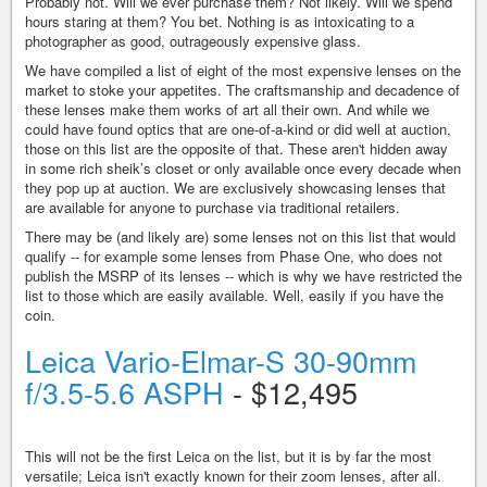
Probably not. Will we ever purchase them? Not likely. Will we spend
hours staring at them? You bet. Nothing is as intoxicating to a
photographer as good, outrageously expensive glass.
We have compiled a list of eight of the most expensive lenses on the
market to stoke your appetites. The craftsmanship and decadence of
these lenses make them works of art all their own. And while we
could have found optics that are one-of-a-kind or did well at auction,
those on this list are the opposite of that. These aren't hidden away
in some rich sheik’s closet or only available once every decade when
they pop up at auction. We are exclusively showcasing lenses that
are available for anyone to purchase via traditional retailers.
There may be (and likely are) some lenses not on this list that would
qualify -- for example some lenses from Phase One, who does not
publish the MSRP of its lenses -- which is why we have restricted the
list to those which are easily available. Well, easily if you have the
coin.
Leica Vario-Elmar-S 30-90mm
f/3.5-5.6 ASPH
- $12,495
This will not be the first Leica on the list, but it is by far the most
versatile; Leica isn't exactly known for their zoom lenses, after all.