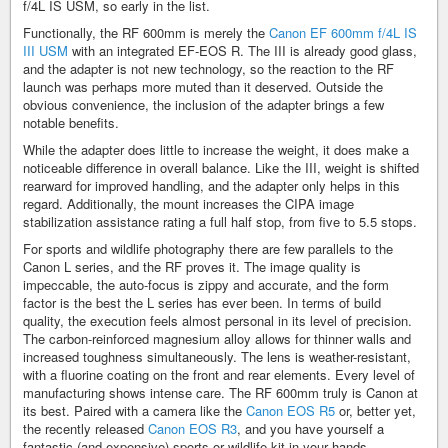
f/4L IS USM, so early in the list.
Functionally, the RF 600mm is merely the
Canon EF 600mm f/4L IS
III USM
with an integrated EF-EOS R. The III is already good glass,
and the adapter is not new technology, so the reaction to the RF
launch was perhaps more muted than it deserved. Outside the
obvious convenience, the inclusion of the adapter brings a few
notable benefits.
While the adapter does little to increase the weight, it does make a
noticeable difference in overall balance. Like the III, weight is shifted
rearward for improved handling, and the adapter only helps in this
regard. Additionally, the mount increases the CIPA image
stabilization assistance rating a full half stop, from five to 5.5 stops.
For sports and wildlife photography there are few parallels to the
Canon L series, and the RF proves it. The image quality is
impeccable, the auto-focus is zippy and accurate, and the form
factor is the best the L series has ever been. In terms of build
quality, the execution feels almost personal in its level of precision.
The carbon-reinforced magnesium alloy allows for thinner walls and
increased toughness simultaneously. The lens is weather-resistant,
with a fluorine coating on the front and rear elements. Every level of
manufacturing shows intense care. The RF 600mm truly is Canon at
its best. Paired with a camera like the
Canon EOS R5
or, better yet,
the recently released
Canon EOS R3
, and you have yourself a
fantastic (and expensive) sports or wildlife kit in your hands.