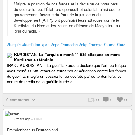
Malgré la position de nos forces et la décision de notre parti
de cesser le feu, l’État turc oppressif et colonial, ainsi que le
gouvernement fasciste du Parti de la justice et du
développement (AKP), ont poursuivi leurs attaques contre le
Kurdistan du Nord et les zones de défense de Medya tout au
long du mois. »
#turquie
#kurdistan
#pkk
#apo
#ramadan
#akp
#medya
#kurde
#turc
KURDISTAN. La Turquie a mené 11 585 attaques en mars –
Kurdistan au féminin
IRAK / KURDISTAN – La guérilla kurde a déclaré que l’armée turque
avait mené 11 585 attaques terrestres et aériennes contre les forces
de guérilla, malgré un cessez-le-feu décrété par cette dernière. Le
centre de média de la guérilla kurde a...
0 comments
0
0
0
taz
2 years ago
–
Public
Fremdenhass in Deutschland