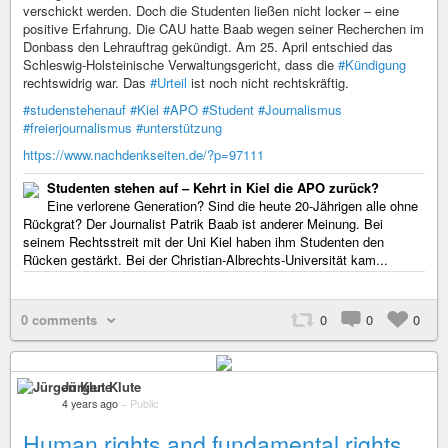
verschickt werden. Doch die Studenten ließen nicht locker – eine
positive Erfahrung. Die CAU hatte Baab wegen seiner Recherchen im
Donbass den Lehrauftrag gekündigt. Am 25. April entschied das
Schleswig-Holsteinische Verwaltungsgericht, dass die
#Kündigung
rechtswidrig war. Das
#Urteil
ist noch nicht rechtskräftig.
#studenstehenauf
#Kiel
#APO
#Student
#Journalismus
#freierjournalismus
#unterstützung
https://www.nachdenkseiten.de/?p=97111
Studenten stehen auf – Kehrt in Kiel die APO zurück?
Eine verlorene Generation? Sind die heute 20-Jährigen alle ohne
Rückgrat? Der Journalist Patrik Baab ist anderer Meinung. Bei
seinem Rechtsstreit mit der Uni Kiel haben ihm Studenten den
Rücken gestärkt. Bei der Christian-Albrechts-Universität kam...
0 comments
0
0
0
Jürgen Klute
4 years ago
–
Public
Human rights and fundamental rights