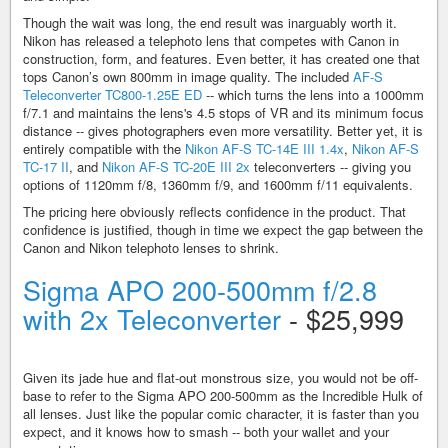
Though the wait was long, the end result was inarguably worth it.
Nikon has released a telephoto lens that competes with Canon in
construction, form, and features. Even better, it has created one that
tops Canon’s own 800mm in image quality. The included
AF-S
Teleconverter TC800-1.25E ED
-- which turns the lens into a 1000mm
f/7.1 and maintains the lens's 4.5 stops of VR and its minimum focus
distance -- gives photographers even more versatility. Better yet, it is
entirely compatible with the
Nikon AF-S TC-14E III 1.4x
,
Nikon AF-S
TC-17 II
, and
Nikon AF-S TC-20E III 2x
teleconverters -- giving you
options of 1120mm f/8, 1360mm f/9, and 1600mm f/11 equivalents.
The pricing here obviously reflects confidence in the product. That
confidence is justified, though in time we expect the gap between the
Canon and Nikon telephoto lenses to shrink.
Sigma APO 200-500mm f/2.8
with 2x Teleconverter
- $25,999
Given its jade hue and flat-out monstrous size, you would not be off-
base to refer to the Sigma APO 200-500mm as the Incredible Hulk of
all lenses. Just like the popular comic character, it is faster than you
expect, and it knows how to smash -- both your wallet and your