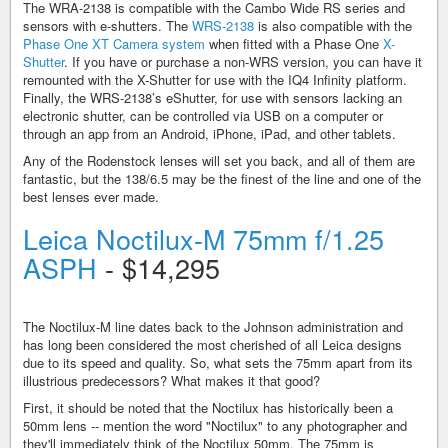
The WRA-2138 is compatible with the Cambo Wide RS series and
sensors with e-shutters. The
WRS-2138
is also compatible with the
Phase One XT Camera system
when fitted with a Phase One
X-
Shutter
. If you have or purchase a non-WRS version, you can have it
remounted with the X-Shutter for use with the IQ4 Infinity platform.
Finally, the WRS-2138’s eShutter, for use with sensors lacking an
electronic shutter, can be controlled via USB on a computer or
through an app from an Android, iPhone, iPad, and other tablets.
Any of the Rodenstock lenses will set you back, and all of them are
fantastic, but the 138/6.5 may be the finest of the line and one of the
best lenses ever made.
Leica Noctilux-M 75mm f/1.25
ASPH
- $14,295
The Noctilux-M line dates back to the Johnson administration and
has long been considered the most cherished of all Leica designs
due to its speed and quality. So, what sets the 75mm apart from its
illustrious predecessors? What makes it that good?
First, it should be noted that the Noctilux has historically been a
50mm lens -- mention the word "Noctilux" to any photographer and
they'll immediately think of the Noctilux 50mm. The 75mm is