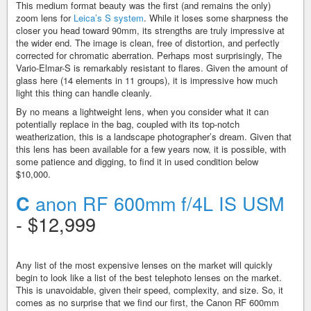
This medium format beauty was the first (and remains the only)
zoom lens for
Leica’s S system
. While it loses some sharpness the
closer you head toward 90mm, its strengths are truly impressive at
the wider end. The image is clean, free of distortion, and perfectly
corrected for chromatic aberration. Perhaps most surprisingly, The
Vario-Elmar-S is remarkably resistant to flares. Given the amount of
glass here (14 elements in 11 groups), it is impressive how much
light this thing can handle cleanly.
By no means a lightweight lens, when you consider what it can
potentially replace in the bag, coupled with its top-notch
weatherization, this is a landscape photographer’s dream. Given that
this lens has been available for a few years now, it is possible, with
some patience and digging, to find it in used condition below
$10,000.
anon RF 600mm f/4L IS USM
C
- $12,999
Any list of the most expensive lenses on the market will quickly
begin to look like a list of the best telephoto lenses on the market.
This is unavoidable, given their speed, complexity, and size. So, it
comes as no surprise that we find our first, the Canon RF 600mm