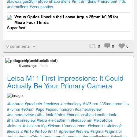
#laowaargus25mmf095mftapo
#lens
#mft
#mftlens
#microfourthirds
#normallens
#venusoptics
Venus Optics Unveils the Laowa Argus 25mm f/0.95 for
Micro Four Thirds
Super fast
0 comments
0
0
0
petapixel (unofficial)
5 years ago
–
Public
Leica M11 First Impressions: It Could
Actually Be Your Primary Camera
#features
#products
#reviews
#technology
#135mm
#35mmsummilux
#75mm
#90mm
#apo
#aposummicron
#camerareview
#camerareviews
#firstlook
#fotos
#handson
#handsonfirstlook
#handsonreview
#leica
#leica35mm
#leica50mm
#leicafotos
#leicam10
#leicam10p
#leicam10monochrom
#leicam11
#leicaq2
#leicasl2
#m10
#m10p
#m11
#preview
#review
#sigma
#sigmafpl
#sony
#sonya7riv
#summicron
#summilux
#summiluxlens
#visoflex