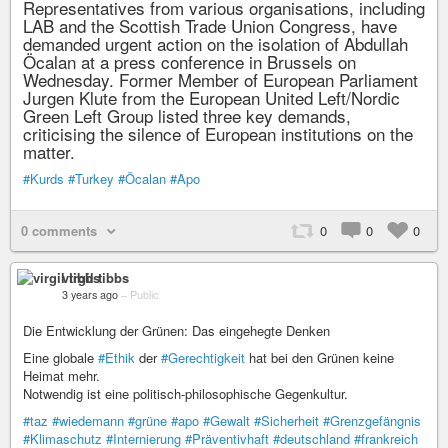
Representatives from various organisations, including
LAB and the Scottish Trade Union Congress, have
demanded urgent action on the isolation of Abdullah
Öcalan at a press conference in Brussels on
Wednesday. Former Member of European Parliament
Jurgen Klute from the European United Left/Nordic
Green Left Group listed three key demands,
criticising the silence of European institutions on the
matter.
#Kurds
#Turkey
#Öcalan
#Apo
0 comments
0
0
0
virgil tibbs
3 years ago
–
Public
Die Entwicklung der Grünen: Das eingehegte Denken
Eine globale
#Ethik
der
#Gerechtigkeit
hat bei den Grünen keine
Heimat mehr.
Notwendig ist eine politisch-philosophische Gegenkultur.
#taz
#wiedemann
#grüne
#apo
#Gewalt
#Sicherheit
#Grenzgefängnis
#Klimaschutz
#Internierung
#Präventivhaft
#deutschland
#frankreich