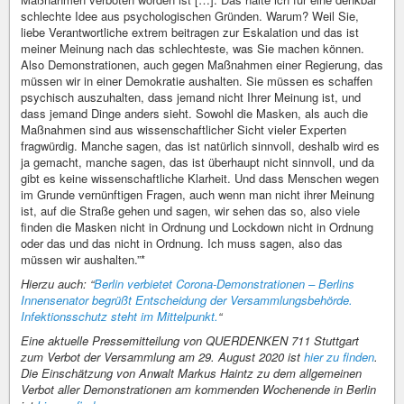
schlechte Idee aus psychologischen Gründen. Warum? Weil Sie,
liebe Verantwortliche extrem beitragen zur Eskalation und das ist
meiner Meinung nach das schlechteste, was Sie machen können.
Also Demonstrationen, auch gegen Maßnahmen einer Regierung, das
müssen wir in einer Demokratie aushalten. Sie müssen es schaffen
psychisch auszuhalten, dass jemand nicht Ihrer Meinung ist, und
dass jemand Dinge anders sieht. Sowohl die Masken, als auch die
Maßnahmen sind aus wissenschaftlicher Sicht vieler Experten
fragwürdig. Manche sagen, das ist natürlich sinnvoll, deshalb wird es
ja gemacht, manche sagen, das ist überhaupt nicht sinnvoll, und da
gibt es keine wissenschaftliche Klarheit. Und dass Menschen wegen
im Grunde vernünftigen Fragen, auch wenn man nicht ihrer Meinung
ist, auf die Straße gehen und sagen, wir sehen das so, also viele
finden die Masken nicht in Ordnung und Lockdown nicht in Ordnung
oder das und das nicht in Ordnung. Ich muss sagen, also das
müssen wir aushalten.”*
Hierzu auch: “
Berlin verbietet Corona-Demonstrationen – Berlins
Innensenator begrüßt Entscheidung der Versammlungsbehörde.
Infektionsschutz steht im Mittelpunkt.
“
Eine aktuelle Pressemitteilung von QUERDENKEN 711 Stuttgart
zum Verbot der Versammlung am 29. August 2020 ist
hier zu finden
.
Die Einschätzung von Anwalt Markus Haintz zu dem allgemeinen
Verbot aller Demonstrationen am kommenden Wochenende in Berlin