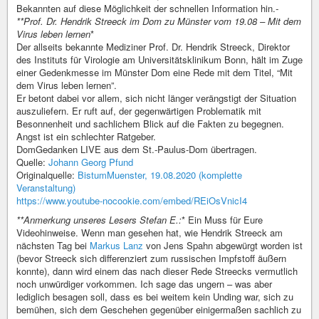
Bekannten auf diese Möglichkeit der schnellen Information hin.
-
**Prof. Dr. Hendrik Streeck im Dom zu Münster vom 19.08 – Mit dem
Virus leben lernen
*
Der allseits bekannte Mediziner Prof. Dr. Hendrik Streeck, Direktor
des Instituts für Virologie am Universitätsklinikum Bonn, hält im Zuge
einer Gedenkmesse im Münster Dom eine Rede mit dem Titel, “Mit
dem Virus leben lernen”.
Er betont dabei vor allem, sich nicht länger verängstigt der Situation
auszuliefern. Er ruft auf, der gegenwärtigen Problematik mit
Besonnenheit und sachlichem Blick auf die Fakten zu begegnen.
Angst ist ein schlechter Ratgeber.
DomGedanken LIVE aus dem St.-Paulus-Dom übertragen.
Quelle:
Johann Georg Pfund
Originalquelle:
BistumMuenster, 19.08.2020 (komplette
Veranstaltung)
https://www.youtube-nocookie.com/embed/REiOsVnicI4
**Anmerkung unseres Lesers Stefan E.:
* Ein Muss für Eure
Videohinweise. Wenn man gesehen hat, wie Hendrik Streeck am
nächsten Tag bei
Markus Lanz
von Jens Spahn abgewürgt worden ist
(bevor Streeck sich differenziert zum russischen Impfstoff äußern
konnte), dann wird einem das nach dieser Rede Streecks vermutlich
noch unwürdiger vorkommen. Ich sage das ungern – was aber
lediglich besagen soll, dass es bei weitem kein Unding war, sich zu
bemühen, sich dem Geschehen gegenüber einigermaßen sachlich zu