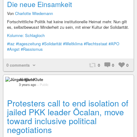
Die neue Einsamkeit
Von
Charlotte Wiedemann
Fortschrittliche Politik hat keine institutionelle Heimat mehr. Nun gilt
es, selbstbewusst Minderheit zu sein, mit einer Kultur der Solidarität.
Kolumne: Schlagloch
#taz
#tageszeitung
#Solidarität
#Weltklima
#Rechtsstaat
#APO
#Angst
#Rassismus
0 comments
0
0
0
Jürgen Klute
3 years ago
–
Public
Protesters call to end isolation of
jailed PKK leader Öcalan, move
toward inclusive political
negotiations