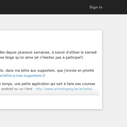
Sign in
 tête depuis plusieurs semaines, à savoir d’utiliser le samedi
es blogs qu’on aime (et n’hésitez pas à participer!)
ts, dans ma lettre aux supporters, que j’envoie en priorité
e/lettre-a-mes-supporters-2/
in temps, une petite application qui sert à faire ses courses
 android ou un i-brol :
http://www.antredugreg.be/achetez-
mmencé il y a quelques temps et que je n’avais pas su
ammé tous les quinze jours ! Voici le quatrième épisode de
omas-j/