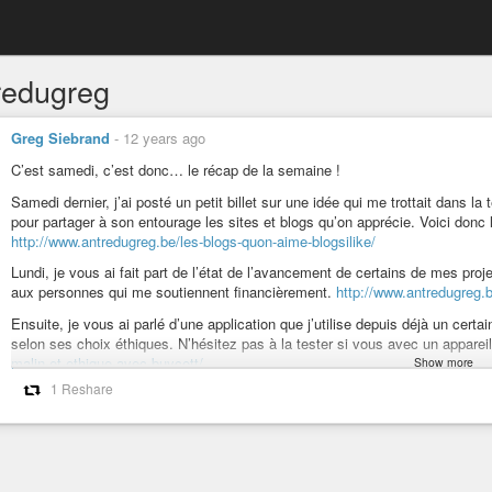
redugreg
Greg Siebrand
-
12 years ago
C’est samedi, c’est donc… le récap de la semaine !
Samedi dernier, j’ai posté un petit billet sur une idée qui me trottait dans la
pour partager à son entourage les sites et blogs qu’on apprécie. Voici donc l
http://www.antredugreg.be/les-blogs-quon-aime-blogsilike/
Lundi, je vous ai fait part de l’état de l’avancement de certains de mes proje
aux personnes qui me soutiennent financièrement.
http://www.antredugreg.b
Ensuite, je vous ai parlé d’une application que j’utilise depuis déjà un certa
selon ses choix éthiques. N’hésitez pas à la tester si vous avec un appareil
malin-et-ethique-avec-buycott/
Show more
1 Reshare
Thomas J est de retour ! Thomas J est une petite web série que j’avais co
continuer faute de temps. C’est maintenant réparé, et un épisode est progr
l’Affaire Thomas J
http://www.antredugreg.be/laffaire-thomas-j-4/
(et pour les premiers épisodes :
http://www.antredugreg.be/series/laffaire-th