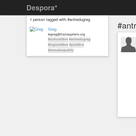
Despora*
1 person tagged with #antredugreg
#ant
Greg
legreg@framasphere.org
#culturelibre
#antredugreg
#logiciellibre
#prixlibre
#domainepublic