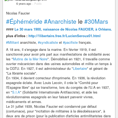
6 years ago
–
Public
Nicolas Faucier
#Éphéméride
#Anarchiste
le
#30Mars
####
Le 30 mars 1900, naissance de Nicolas FAUCIER, à Orléans.
plus d'infos :
http://1libertaire.free.fr/LucienSeroux01.html
#Militant
anarchiste,
#syndicaliste
et
#pacifiste
français.
A 18 ans, il s'engage dans la marine. En février 1919, il est
sanctionné pour avoir pris part aux manifestations de solidarité avec
les "
Mutins de la Mer Noire
". Démobilisé en 1921, il travaille comme
ouvrier mécanicien dans des usines automobiles et milite un temps à
la CGTU. En 1927, il est administrateur du "
Libertaire
" et gérant de
"La librairie sociale".
En 1934, il devient correcteur d'imprimerie. En 1936, la révolution
espagnole éclate. Avec Louis Lecoin, il crée le "Comité pour
l'Espagne libre" qui se transforme, lors du congrès de l'U.A en 1937,
en "
S.I.A
" (Solidarité Internationale Antifasciste), et aide les
révolutionnaires espagnols en leur faisant parvenir vivres,
médicaments et armes.
Le 31 juillet 1939, Nicolas Faucier est condamné par défaut
(contumace), pour "incitation de militaires à la désobéissance", à
deux ans de prison (pour la publication d'articles antimilitaristes dans