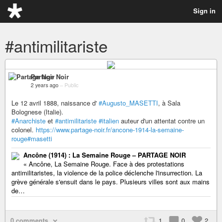
Sign in
#antimilitariste
Partage Noir
2 years ago
–
Public
Le 12 avril 1888, naissance d'
#Augusto_MASETTI
, à Sala
Bolognese (Italie).
#Anarchiste
et
#antimilitariste
#italien
auteur d'un attentat contre un
colonel.
https://www.partage-noir.fr/ancone-1914-la-semaine-
rouge#masetti
Ancône (1914) : La Semaine Rouge – PARTAGE NOIR
« Ancône, La Semaine Rouge. Face à des protestations
antimilitaristes, la violence de la police déclenche l'insurrection. La
grève générale s'ensuit dans le pays. Plusieurs villes sont aux mains
de…
0 comments
1
0
2