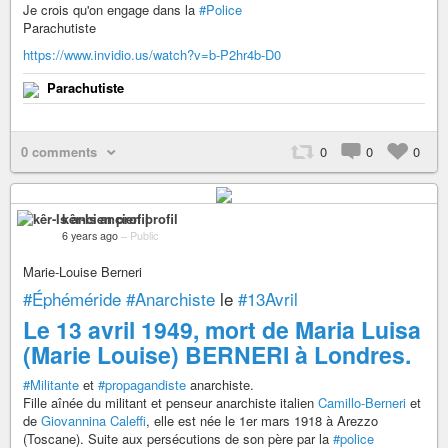
Je crois qu'on engage dans la
#Police
Parachutiste
https://www.invidio.us/watch?v=b-P2hr4b-D0
Parachutiste
0 comments
0
0
0
kêr-Is ancien profil
6 years ago
–
Public
Marie-Louise Berneri
#Éphéméride
#Anarchiste
le
#13Avril
Le 13 avril 1949, mort de Maria Luisa
(Marie Louise) BERNERI à Londres.
#Militante
et
#propagandiste
anarchiste.
Fille aînée du militant et penseur anarchiste italien
Camillo-Berneri
et
de
Giovannina Caleffi
, elle est née le 1er mars 1918 à Arezzo
(Toscane). Suite aux persécutions de son père par la
#police