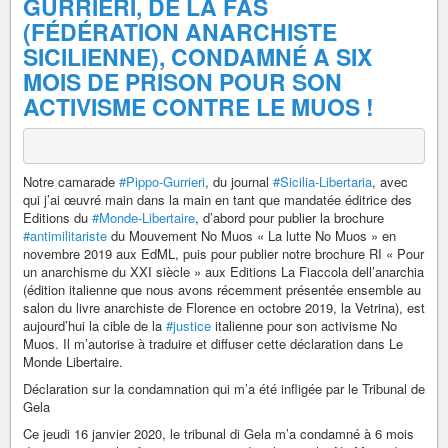
GURRIERI, DE LA FAS
(FÉDÉRATION ANARCHISTE
SICILIENNE), CONDAMNÉ A SIX
MOIS DE PRISON POUR SON
ACTIVISME CONTRE LE MUOS !
Notre camarade
#Pippo-Gurrieri
, du journal
#Sicilia-Libertaria
, avec
qui j’ai œuvré main dans la main en tant que mandatée éditrice des
Editions du
#Monde-Libertaire
, d’abord pour publier la brochure
#antimilitariste
du Mouvement No Muos « La lutte No Muos » en
novembre 2019 aux EdML, puis pour publier notre brochure RI « Pour
un anarchisme du XXI siècle » aux Editions La Fiaccola dell’anarchia
(édition italienne que nous avons récemment présentée ensemble au
salon du livre anarchiste de Florence en octobre 2019, la Vetrina), est
aujourd’hui la cible de la
#justice
italienne pour son activisme No
Muos. Il m’autorise à traduire et diffuser cette déclaration dans Le
Monde Libertaire.
Déclaration sur la condamnation qui m’a été infligée par le Tribunal de
Gela
Ce jeudi 16 janvier 2020, le tribunal di Gela m’a condamné à 6 mois