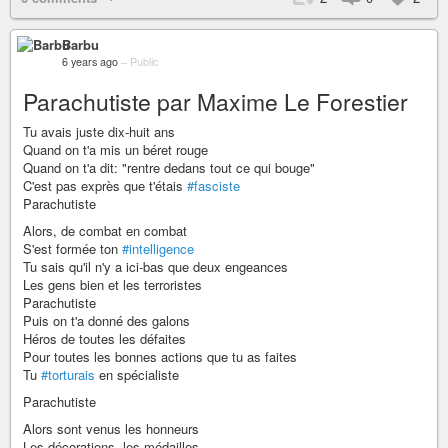
Barbu
6 years ago
–
Public
Parachutiste par Maxime Le Forestier
Tu avais juste dix-huit ans
Quand on t'a mis un béret rouge
Quand on t'a dit: "rentre dedans tout ce qui bouge"
C'est pas exprès que t'étais
#fasciste
Parachutiste
Alors, de combat en combat
S'est formée ton
#intelligence
Tu sais qu'il n'y a ici-bas que deux engeances
Les gens bien et les terroristes
Parachutiste
Puis on t'a donné des galons
Héros de toutes les défaites
Pour toutes les bonnes actions que tu as faites
Tu
#torturais
en spécialiste
Parachutiste
Alors sont venus les honneurs
Les décorations, les médailles