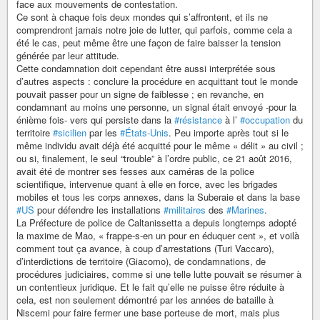
face aux mouvements de contestation.
Ce sont à chaque fois deux mondes qui s’affrontent, et ils ne
comprendront jamais notre joie de lutter, qui parfois, comme cela a
été le cas, peut même être une façon de faire baisser la tension
générée par leur attitude.
Cette condamnation doit cependant être aussi interprétée sous
d’autres aspects : conclure la procédure en acquittant tout le monde
pouvait passer pour un signe de faiblesse ; en revanche, en
condamnant au moins une personne, un signal était envoyé -pour la
énième fois- vers qui persiste dans la
#résistance
à l’
#occupation
du
territoire
#sicilien
par les
#États-Unis
. Peu importe après tout si le
même individu avait déjà été acquitté pour le même « délit » au civil ;
ou si, finalement, le seul “trouble” à l’ordre public, ce 21 août 2016,
avait été de montrer ses fesses aux caméras de la police
scientifique, intervenue quant à elle en force, avec les brigades
mobiles et tous les corps annexes, dans la Suberaie et dans la base
#US
pour défendre les installations
#militaires
des
#Marines
.
La Préfecture de police de Caltanissetta a depuis longtemps adopté
la maxime de Mao, « frappe-s-en un pour en éduquer cent », et voilà
comment tout ça avance, à coup d’arrestations (Turi Vaccaro),
d’interdictions de territoire (Giacomo), de condamnations, de
procédures judiciaires, comme si une telle lutte pouvait se résumer à
un contentieux juridique. Et le fait qu’elle ne puisse être réduite à
cela, est non seulement démontré par les années de bataille à
Niscemi pour faire fermer une base porteuse de mort, mais plus