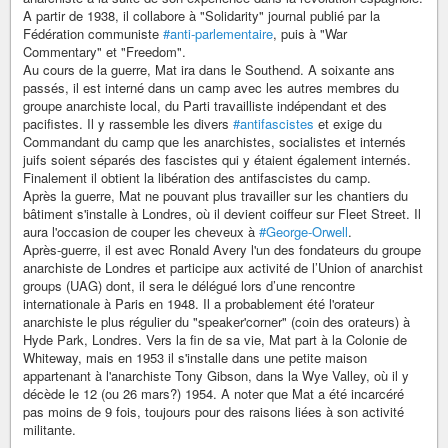
A partir de 1938, il collabore à "Solidarity" journal publié par la
Fédération communiste
#anti-parlementaire
, puis à "War
Commentary" et "Freedom".
Au cours de la guerre, Mat ira dans le Southend. A soixante ans
passés, il est interné dans un camp avec les autres membres du
groupe anarchiste local, du Parti travailliste indépendant et des
pacifistes. Il y rassemble les divers
#antifascistes
et exige du
Commandant du camp que les anarchistes, socialistes et internés
juifs soient séparés des fascistes qui y étaient également internés.
Finalement il obtient la libération des antifascistes du camp.
Après la guerre, Mat ne pouvant plus travailler sur les chantiers du
bâtiment s'installe à Londres, où il devient coiffeur sur Fleet Street. Il
aura l'occasion de couper les cheveux à
#George-Orwell
.
Après-guerre, il est avec Ronald Avery l'un des fondateurs du groupe
anarchiste de Londres et participe aux activité de l’Union of anarchist
groups (UAG) dont, il sera le délégué lors d’une rencontre
internationale à Paris en 1948. Il a probablement été l'orateur
anarchiste le plus régulier du "speaker'corner" (coin des orateurs) à
Hyde Park, Londres. Vers la fin de sa vie, Mat part à la Colonie de
Whiteway, mais en 1953 il s'installe dans une petite maison
appartenant à l'anarchiste Tony Gibson, dans la Wye Valley, où il y
décède le 12 (ou 26 mars?) 1954. A noter que Mat a été incarcéré
pas moins de 9 fois, toujours pour des raisons liées à son activité
militante.