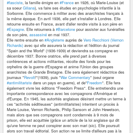
#fasciste
, la famille émigre en
#France
en 1926, où Marie-Louise (et
sa soeur
Giliana
), va faire ses études en psychologie infantile à la
Sorbonne. Elle commence à militer avec des anarchistes français à
la même époque. En avril 1936, elle part s'installer à Londres. Elle
retourne ensuite en France, avant d'aller rendre visite à son père en
#Espagne
. Elle retournera à
#Barcelone
pour assister aux funérailles
de son père,
assassiné
en mai 1937.
Elle rentre ensuite en
#Angleterre
auprès de
Vero Recchioni (Vernon
Richards)
avec qui elle assurera la rédaction et l'édition du journal
"Spain and the World" (1936-1939) et deviendra sa compagne en
décembre 1937. Bonne oratrice, elle prend part à diverses
conférences et actions militantes, récolte des fonds pour les
orphelins de la guerre d'Espagne et anime l'Union des groupes
anarchistes de Grande Bretagne. Elle sera également rédactrice des
journaux "
Revolt
!"(1939), puis "
War Commentary
" (seul organe
#antimilitariste
dans un pays en guerre), et de"
Freedom
". Elle fera
également vivre les éditions "Freedom Press". Elle entretiendra une
importante correspondance avec les compagnons d'Amérique et
d'Europe. En 1945, les autorités anglaises désirant mettre un terme à
ces "activités séditieuses" (antimilitaristes) intentent un procès à
Marie Louise, Vernon Richards, Philip Sansom et John Hewetson,
mais alors que ses compagnons sont condamnés à 9 mois de
prison, elle est acquittée (grâce un article de la loi anglaise qui dit
qu'une femme ne peut conspirer avec son mari (sic). Elle poursuit
alors son travail éditorial. Son action ne se limite d'ailleurs pas à la