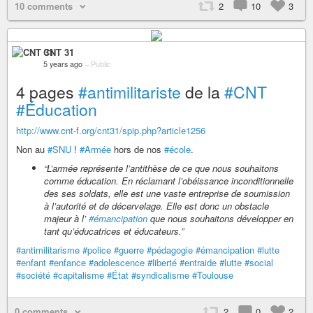
10 comments
2
10
3
CNT 31
5 years ago
–
Public
4 pages
#antimilitariste
de la
#CNT
#Éducation
http://www.cnt-f.org/cnt31/spip.php?article1256
Non au
#SNU
!
#Armée
hors de nos
#école
.
“L’armée représente l’antithèse de ce que nous souhaitons
comme éducation. En réclamant l’obéissance inconditionnelle
des ses soldats, elle est une vaste entreprise de soumission
à l’autorité et de décervelage. Elle est donc un obstacle
majeur à l’
#émancipation
que nous souhaitons développer en
tant qu’éducatrices et éducateurs.”
#antimilitarisme
#police
#guerre
#pédagogie
#émancipation
#lutte
#enfant
#enfance
#adolescence
#liberté
#entraide
#lutte
#social
#société
#capitalisme
#État
#syndicalisme
#Toulouse
0 comments
2
0
2