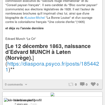
commission exécutive du "Secours rouge international" et du
"Conseil paysan français". Il sera candidat du "Bloc ouvrier paysan"
(communiste) aux élections législatives de 1928. Il est l'auteur de
nombreuses brochures qu'il imprimait chez lui, ainsi que d'une
biographie de
#Louise-Michel
"La Bonne Louise" et d'un ouvrage
contre le colonialisme français "Une colonie d'enfer."(1905)
et déja vu l'année dernière
Edvard Munch “Le Cri”
[Le 12 décembre 1863, naissance
d’Edvard MUNCH à Løten
(Norvège).
]
(
https://diaspora.psyco.fr/posts/185442
1
)**
0 comments
0
0
0
kêr-Is ancien profil
7 years ago
–
Public