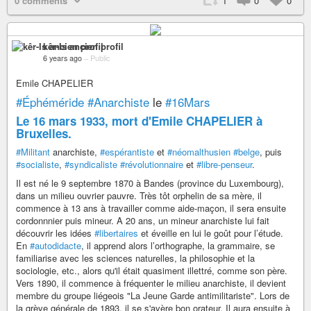
0 comments
1
0
0
kêr-Is ancien profil
6 years ago
–
Public
Emile CHAPELIER
#Éphéméride
#Anarchiste
le
#16Mars
Le 16 mars 1933, mort d'Emile CHAPELIER à
Bruxelles.
#Militant
anarchiste,
#espérantiste
et
#néomalthusien
#belge
, puis
#socialiste
,
#syndicaliste
#révolutionnaire
et
#libre-penseur
.
Il est né le 9 septembre 1870 à Bandes (province du Luxembourg),
dans un milieu ouvrier pauvre. Très tôt orphelin de sa mère, il
commence à 13 ans à travailler comme aide-maçon, il sera ensuite
cordonnnier puis mineur. A 20 ans, un mineur anarchiste lui fait
découvrir les idées
#libertaires
et éveille en lui le goût pour l’étude.
En
#autodidacte
, il apprend alors l’orthographe, la grammaire, se
familiarise avec les sciences naturelles, la philosophie et la
sociologie, etc., alors qu'il était quasiment illettré, comme son père.
Vers 1890, il commence à fréquenter le milieu anarchiste, il devient
membre du groupe liégeois "La Jeune Garde antimilitariste". Lors de
la grève générale de 1893, il se s'avère bon orateur. Il aura ensuite à