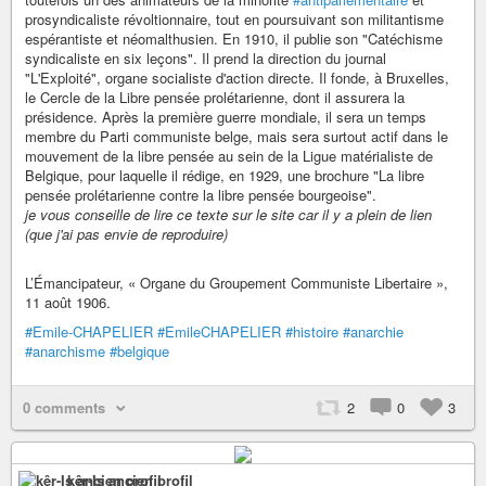
prosyndicaliste révoltionnaire, tout en poursuivant son militantisme
espérantiste et néomalthusien. En 1910, il publie son "Catéchisme
syndicaliste en six leçons". Il prend la direction du journal
"L'Exploité", organe socialiste d'action directe. Il fonde, à Bruxelles,
le Cercle de la Libre pensée prolétarienne, dont il assurera la
présidence. Après la première guerre mondiale, il sera un temps
membre du Parti communiste belge, mais sera surtout actif dans le
mouvement de la libre pensée au sein de la Ligue matérialiste de
Belgique, pour laquelle il rédige, en 1929, une brochure "La libre
pensée prolétarienne contre la libre pensée bourgeoise".
je vous conseille de lire ce texte sur le site car il y a plein de lien
(que j'ai pas envie de reproduire)
L’Émancipateur, « Organe du Groupement Communiste Libertaire »,
11 août 1906.
#Emile-CHAPELIER
#EmileCHAPELIER
#histoire
#anarchie
#anarchisme
#belgique
0 comments
2
0
3
kêr-Is ancien profil