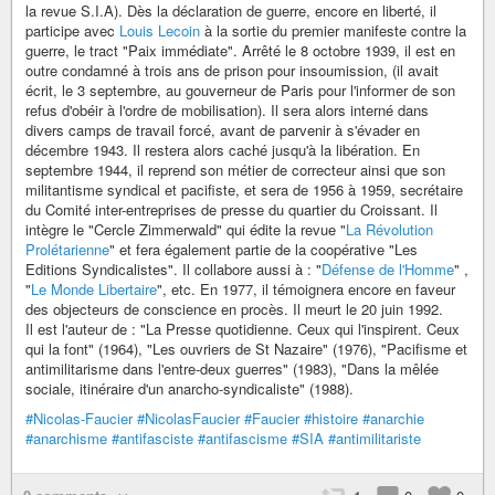
la revue S.I.A). Dès la déclaration de guerre, encore en liberté, il
participe avec
Louis Lecoin
à la sortie du premier manifeste contre la
guerre, le tract "Paix immédiate". Arrêté le 8 octobre 1939, il est en
outre condamné à trois ans de prison pour insoumission, (il avait
écrit, le 3 septembre, au gouverneur de Paris pour l'informer de son
refus d'obéir à l'ordre de mobilisation). Il sera alors interné dans
divers camps de travail forcé, avant de parvenir à s'évader en
décembre 1943. Il restera alors caché jusqu'à la libération. En
septembre 1944, il reprend son métier de correcteur ainsi que son
militantisme syndical et pacifiste, et sera de 1956 à 1959, secrétaire
du Comité inter-entreprises de presse du quartier du Croissant. Il
intègre le "Cercle Zimmerwald" qui édite la revue "
La Révolution
Prolétarienne
" et fera également partie de la coopérative "Les
Editions Syndicalistes". Il collabore aussi à : "
Défense de l'Homme
" ,
"
Le Monde Libertaire
", etc. En 1977, il témoignera encore en faveur
des objecteurs de conscience en procès. Il meurt le 20 juin 1992.
Il est l'auteur de : "La Presse quotidienne. Ceux qui l'inspirent. Ceux
qui la font" (1964), "Les ouvriers de St Nazaire" (1976), "Pacifisme et
antimilitarisme dans l'entre-deux guerres" (1983), "Dans la mêlée
sociale, itinéraire d'un anarcho-syndicaliste" (1988).
#Nicolas-Faucier
#NicolasFaucier
#Faucier
#histoire
#anarchie
#anarchisme
#antifasciste
#antifascisme
#SIA
#antimilitariste