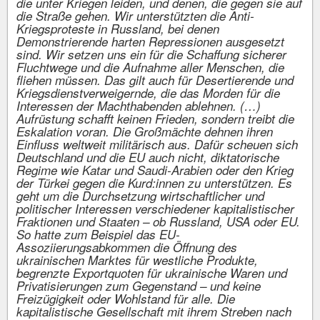
die unter Kriegen leiden, und denen, die gegen sie auf
die Straße gehen. Wir unterstützten die Anti-
Kriegsproteste in Russland, bei denen
Demonstrierende harten Repressionen ausgesetzt
sind. Wir setzen uns ein für die Schaffung sicherer
Fluchtwege und die Aufnahme aller Menschen, die
fliehen müssen. Das gilt auch für Desertierende und
Kriegsdienstverweigernde, die das Morden für die
Interessen der Machthabenden ablehnen. (…)
Aufrüstung schafft keinen Frieden, sondern treibt die
Eskalation voran. Die Großmächte dehnen ihren
Einfluss weltweit militärisch aus. Dafür scheuen sich
Deutschland und die EU auch nicht, diktatorische
Regime wie Katar und Saudi-Arabien oder den Krieg
der Türkei gegen die Kurd:innen zu unterstützen. Es
geht um die Durchsetzung wirtschaftlicher und
politischer Interessen verschiedener kapitalistischer
Fraktionen und Staaten – ob Russland, USA oder EU.
So hatte zum Beispiel das EU-
Assoziierungsabkommen die Öffnung des
ukrainischen Marktes für westliche Produkte,
begrenzte Exportquoten für ukrainische Waren und
Privatisierungen zum Gegenstand – und keine
Freizügigkeit oder Wohlstand für alle. Die
kapitalistische Gesellschaft mit ihrem Streben nach