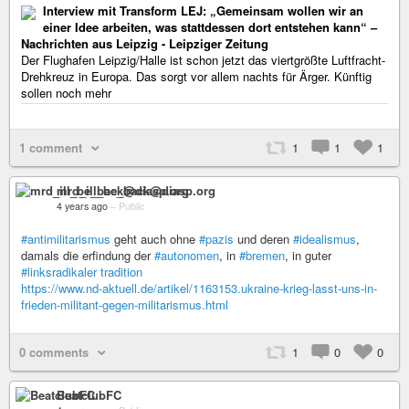
Interview mit Transform LEJ: „Gemeinsam wollen wir an
einer Idee arbeiten, was stattdessen dort entstehen kann“ –
Nachrichten aus Leipzig - Leipziger Zeitung
Der Flughafen Leipzig/Halle ist schon jetzt das viertgrößte Luftfracht-
Drehkreuz in Europa. Das sorgt vor allem nachts für Ärger. Künftig
sollen noch mehr
1 comment
1
1
1
mrd_ill_be_back@diasp.org
4 years ago
–
Public
#antimilitarismus
geht auch ohne
#pazis
und deren
#idealismus
,
damals die erfindung der
#autonomen
, in
#bremen
, in guter
#linksradikaler
tradition
https://www.nd-aktuell.de/artikel/1163153.ukraine-krieg-lasst-uns-in-
frieden-militant-gegen-militarismus.html
0 comments
1
0
0
BeatclubFC