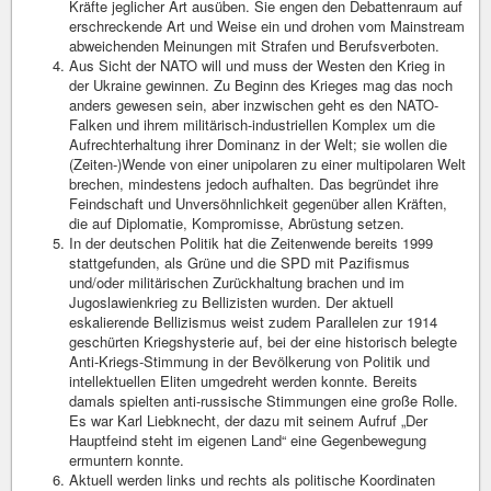
Kräfte jeglicher Art ausüben. Sie engen den Debattenraum auf
erschreckende Art und Weise ein und drohen vom Mainstream
abweichenden Meinungen mit Strafen und Berufsverboten.
Aus Sicht der NATO will und muss der Westen den Krieg in
der Ukraine gewinnen. Zu Beginn des Krieges mag das noch
anders gewesen sein, aber inzwischen geht es den NATO-
Falken und ihrem militärisch-industriellen Komplex um die
Aufrechterhaltung ihrer Dominanz in der Welt; sie wollen die
(Zeiten-)Wende von einer unipolaren zu einer multipolaren Welt
brechen, mindestens jedoch aufhalten. Das begründet ihre
Feindschaft und Unversöhnlichkeit gegenüber allen Kräften,
die auf Diplomatie, Kompromisse, Abrüstung setzen.
In der deutschen Politik hat die Zeitenwende bereits 1999
stattgefunden, als Grüne und die SPD mit Pazifismus
und/oder militärischen Zurückhaltung brachen und im
Jugoslawienkrieg zu Bellizisten wurden. Der aktuell
eskalierende Bellizismus weist zudem Parallelen zur 1914
geschürten Kriegshysterie auf, bei der eine historisch belegte
Anti-Kriegs-Stimmung in der Bevölkerung von Politik und
intellektuellen Eliten umgedreht werden konnte. Bereits
damals spielten anti-russische Stimmungen eine große Rolle.
Es war Karl Liebknecht, der dazu mit seinem Aufruf „Der
Hauptfeind steht im eigenen Land“ eine Gegenbewegung
ermuntern konnte.
Aktuell werden links und rechts als politische Koordinaten