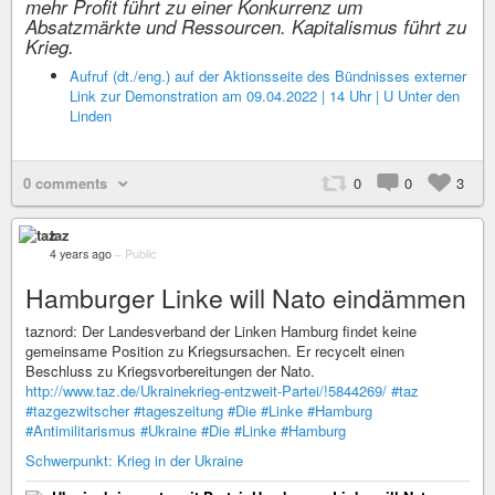
mehr Profit führt zu einer Konkurrenz um
Absatzmärkte und Ressourcen. Kapitalismus führt zu
Krieg.
Aufruf (dt./eng.) auf der Aktionsseite des Bündnisses externer
Link zur Demonstration am 09.04.2022 | 14 Uhr | U Unter den
Linden
0 comments
0
0
3
taz
4 years ago
–
Public
Hamburger Linke will Nato eindämmen
taznord: Der Landesverband der Linken Hamburg findet keine
gemeinsame Position zu Kriegsursachen. Er recycelt einen
Beschluss zu Kriegsvorbereitungen der Nato.
http://www.taz.de/Ukrainekrieg-entzweit-Partei/!5844269/
#taz
#tazgezwitscher
#tageszeitung
#Die
#Linke
#Hamburg
#Antimilitarismus
#Ukraine
#Die
#Linke
#Hamburg
Schwerpunkt: Krieg in der Ukraine