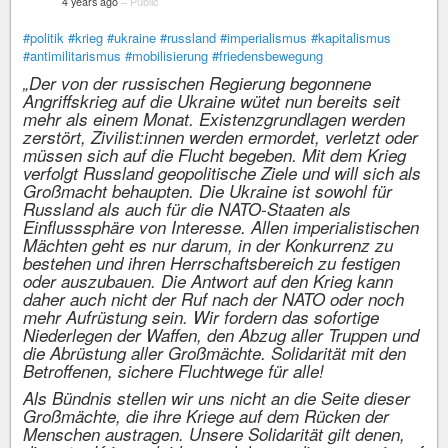
4 years ago
–
Public
#politik
#krieg
#ukraine
#russland
#imperialismus
#kapitalismus
#antimilitarismus
#mobilisierung
#friedensbewegung
„Der von der russischen Regierung begonnene
Angriffskrieg auf die Ukraine wütet nun bereits seit
mehr als einem Monat. Existenzgrundlagen werden
zerstört, Zivilist:innen werden ermordet, verletzt oder
müssen sich auf die Flucht begeben. Mit dem Krieg
verfolgt Russland geopolitische Ziele und will sich als
Großmacht behaupten. Die Ukraine ist sowohl für
Russland als auch für die NATO-Staaten als
Einflusssphäre von Interesse. Allen imperialistischen
Mächten geht es nur darum, in der Konkurrenz zu
bestehen und ihren Herrschaftsbereich zu festigen
oder auszubauen. Die Antwort auf den Krieg kann
daher auch nicht der Ruf nach der NATO oder noch
mehr Aufrüstung sein. Wir fordern das sofortige
Niederlegen der Waffen, den Abzug aller Truppen und
die Abrüstung aller Großmächte. Solidarität mit den
Betroffenen, sichere Fluchtwege für alle!
Als Bündnis stellen wir uns nicht an die Seite dieser
Großmächte, die ihre Kriege auf dem Rücken der
Menschen austragen. Unsere Solidarität gilt denen,