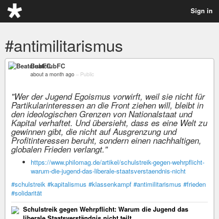
Sign in
#antimilitarismus
BeatclubFC
about a month ago
–
Public
"Wer der Jugend Egoismus vorwirft, weil sie nicht für
Partikularinteressen an die Front ziehen will, bleibt in
den ideologischen Grenzen von Nationalstaat und
Kapital verhaftet. Und übersieht, dass es eine Welt zu
gewinnen gibt, die nicht auf Ausgrenzung und
Profitinteressen beruht, sondern einen nachhaltigen,
globalen Frieden verlangt."
https://www.philomag.de/artikel/schulstreik-gegen-wehrpflicht-
warum-die-jugend-das-liberale-staatsverstaendnis-nicht
#schulstreik
#kapitalismus
#klassenkampf
#antimilitarismus
#frieden
#solidarität
Schulstreik gegen Wehrpflicht: Warum die Jugend das
liberale Staatsverständnis nicht teilt