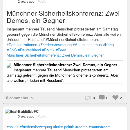
2 years ago
–
Public
Münchner Sicherheitskonferenz: Zwei
Demos, ein Gegner
Insgesamt mehrere Tausend Menschen protestierten am Samstag
getrennt gegen die Münchner Sicherheitskonferenz. Aber alle wollen
„Frieden mit Russland“.#MünchnerSicherheitskonferenz
#Demonstrationen
#Friedensbewegung
#Antimilitarismus
#Krieg
#GNS
#Deutschland
#Politik
#Feed
Münchner Sicherheitskonferenz: Zwei Demos, ein Gegner
Münchner Sicherheitskonferenz: Zwei Demos, ein Gegner
Insgesamt mehrere Tausend Menschen protestierten am
Samstag getrennt gegen die Münchner Sicherheitskonferenz. Aber
alle wollen „Frieden mit Russland“.
0 comments
0
0
2
BeatclubFC
3 years ago
–
Public
#politik
#friedensbewegung
#linke-politik
#rechte
#mainstream