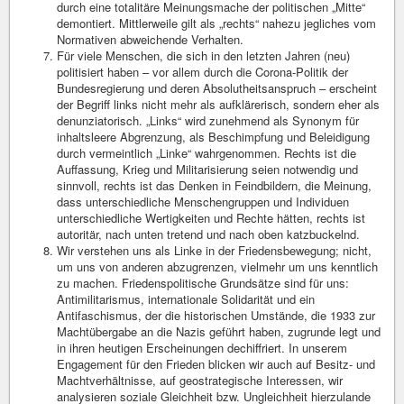
durch eine totalitäre Meinungsmache der politischen „Mitte“
demontiert. Mittlerweile gilt als „rechts“ nahezu jegliches vom
Normativen abweichende Verhalten.
Für viele Menschen, die sich in den letzten Jahren (neu)
politisiert haben – vor allem durch die Corona-Politik der
Bundesregierung und deren Absolutheitsanspruch – erscheint
der Begriff links nicht mehr als aufklärerisch, sondern eher als
denunziatorisch. „Links“ wird zunehmend als Synonym für
inhaltsleere Abgrenzung, als Beschimpfung und Beleidigung
durch vermeintlich „Linke“ wahrgenommen. Rechts ist die
Auffassung, Krieg und Militarisierung seien notwendig und
sinnvoll, rechts ist das Denken in Feindbildern, die Meinung,
dass unterschiedliche Menschengruppen und Individuen
unterschiedliche Wertigkeiten und Rechte hätten, rechts ist
autoritär, nach unten tretend und nach oben katzbuckelnd.
Wir verstehen uns als Linke in der Friedensbewegung; nicht,
um uns von anderen abzugrenzen, vielmehr um uns kenntlich
zu machen. Friedenspolitische Grundsätze sind für uns:
Antimilitarismus, internationale Solidarität und ein
Antifaschismus, der die historischen Umstände, die 1933 zur
Machtübergabe an die Nazis geführt haben, zugrunde legt und
in ihren heutigen Erscheinungen dechiffriert. In unserem
Engagement für den Frieden blicken wir auch auf Besitz- und
Machtverhältnisse, auf geostrategische Interessen, wir
analysieren soziale Gleichheit bzw. Ungleichheit hierzulande