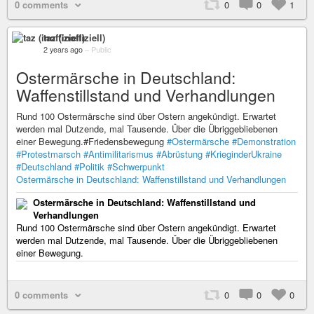
0 comments
0
0
1
taz (inoffiziell)
2 years ago
–
Public
Ostermärsche in Deutschland:
Waffenstillstand und Verhandlungen
Rund 100 Ostermärsche sind über Ostern angekündigt. Erwartet
werden mal Dutzende, mal Tausende. Über die Übriggebliebenen
einer Bewegung.#Friedensbewegung
#Ostermärsche
#Demonstration
#Protestmarsch
#Antimilitarismus
#Abrüstung
#KrieginderUkraine
#Deutschland
#Politik
#Schwerpunkt
Ostermärsche in Deutschland: Waffenstillstand und Verhandlungen
Ostermärsche in Deutschland: Waffenstillstand und
Verhandlungen
Rund 100 Ostermärsche sind über Ostern angekündigt. Erwartet
werden mal Dutzende, mal Tausende. Über die Übriggebliebenen
einer Bewegung.
0 comments
0
0
0