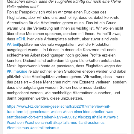
Menschen davon, dass der Flughafen künftig nur noch eine kleine
Rolle spielen soll?
Ronja: Perspektivisch wollen wir zwar einen Rückbau des
Flughafens, aber wir sind uns auch einig, dass es dabei konkrete
Alternativen für die Arbeitenden geben muss. Das ist ein Grund,
warum uns die Vernetzung mit ihnen so wichtig ist. Wir wollen nicht
über diese Menschen sprechen, sondern mit ihnen. Es heißt zwar,
dass
#DHL
hier viele Arbeitsplätze schafft, aber zuvor sind viele
#Arbeit
|splätze nur deshalb weggefallen, weil die Produktion
ausgelagert wurde – in Länder, in denen die Konzerne mit noch
schlechteren Arbeitsbedingungen noch größere Profite erzielen
konnten. Dadurch sind außerdem längere Lieferketten entstanden.
Maxi: Irgendwann könnte es passieren, dass Flughäfen wegen der
#Klimakrise
relativ schnell einen Shutdown erleben werden und dabei
plötzlich viele Arbeitsplätze verloren gehen. Wir wollen, dass – wenn
das passiert – diese Menschen nicht ihre Existenz verlieren, sondern
dass sie aufgefangen werden. Schon heute muss darüber
nachgedacht werden, wie nachhaltige Alternativen aussehen, und
damit begonnen werden, diese umzusetzen.
https://www.l-iz.de/leben/gesellschaft/2022/07/interview-mit-
transform-lej-gemeinsam-wollen-wir-an-einer-idee-arbeiten-was-
stattdessen-dort-entstehen-kann-463012
#leipzig
#halle
#umwelt
#sachsen
#sachsenanhalt
#kapitalismus
#antirassismus
#feminismus
#antimilitarismus