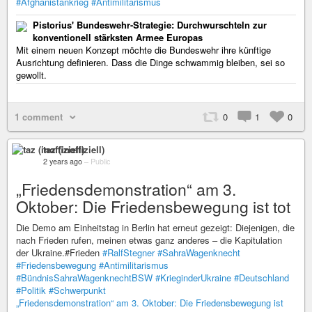
#Afghanistankrieg
#Antimilitarismus
Pistorius' Bundeswehr-Strategie: Durchwurschteln zur
konventionell stärksten Armee Europas
Mit einem neuen Konzept möchte die Bundeswehr ihre künftige
Ausrichtung definieren. Dass die Dinge schwammig bleiben, sei so
gewollt.
1 comment
0
1
0
taz (inoffiziell)
2 years ago
–
Public
„Friedensdemonstration“ am 3.
Oktober: Die Friedensbewegung ist tot
Die Demo am Einheitstag in Berlin hat erneut gezeigt: Diejenigen, die
nach Frieden rufen, meinen etwas ganz anderes – die Kapitulation
der Ukraine.#Frieden
#RalfStegner
#SahraWagenknecht
#Friedensbewegung
#Antimilitarismus
#BündnisSahraWagenknechtBSW
#KrieginderUkraine
#Deutschland
#Politik
#Schwerpunkt
„Friedensdemonstration“ am 3. Oktober: Die Friedensbewegung ist