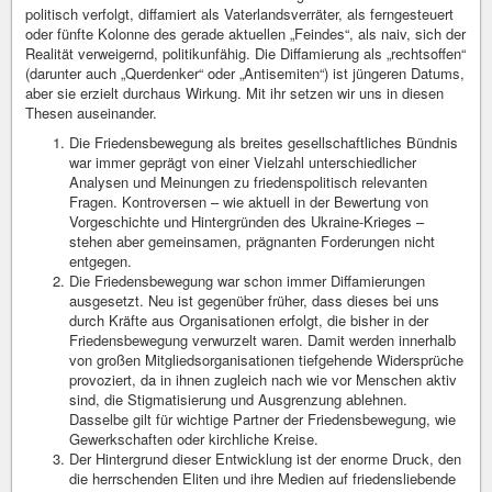
politisch verfolgt, diffamiert als Vaterlandsverräter, als ferngesteuert
oder fünfte Kolonne des gerade aktuellen „Feindes“, als naiv, sich der
Realität verweigernd, politikunfähig. Die Diffamierung als „rechtsoffen“
(darunter auch „Querdenker“ oder „Antisemiten“) ist jüngeren Datums,
aber sie erzielt durchaus Wirkung. Mit ihr setzen wir uns in diesen
Thesen auseinander.
Die Friedensbewegung als breites gesellschaftliches Bündnis
war immer geprägt von einer Vielzahl unterschiedlicher
Analysen und Meinungen zu friedenspolitisch relevanten
Fragen. Kontroversen – wie aktuell in der Bewertung von
Vorgeschichte und Hintergründen des Ukraine-Krieges –
stehen aber gemeinsamen, prägnanten Forderungen nicht
entgegen.
Die Friedensbewegung war schon immer Diffamierungen
ausgesetzt. Neu ist gegenüber früher, dass dieses bei uns
durch Kräfte aus Organisationen erfolgt, die bisher in der
Friedensbewegung verwurzelt waren. Damit werden innerhalb
von großen Mitgliedsorganisationen tiefgehende Widersprüche
provoziert, da in ihnen zugleich nach wie vor Menschen aktiv
sind, die Stigmatisierung und Ausgrenzung ablehnen.
Dasselbe gilt für wichtige Partner der Friedensbewegung, wie
Gewerkschaften oder kirchliche Kreise.
Der Hintergrund dieser Entwicklung ist der enorme Druck, den
die herrschenden Eliten und ihre Medien auf friedensliebende