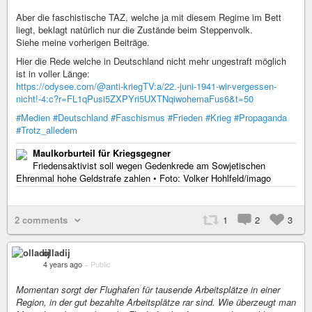
Aber die faschistische TAZ, welche ja mit diesem Regime im Bett
liegt, beklagt natürlich nur die Zustände beim Steppenvolk.
Siehe meine vorherigen Beiträge.
Hier die Rede welche in Deutschland nicht mehr ungestraft möglich
ist in voller Länge:
https://odysee.com/@anti-kriegTV:a/22.-juni-1941-wir-vergessen-
nicht!-4:c?r=FL1qPusi5ZXPYri5UXTNqiwohemaFus6&t=50
#Medien
#Deutschland
#Faschismus
#Frieden
#Krieg
#Propaganda
#Trotz_alledem
Maulkorburteil für Kriegsgegner
Friedensaktivist soll wegen Gedenkrede am Sowjetischen
Ehrenmal hohe Geldstrafe zahlen • Foto: Volker Hohlfeld/imago
2 comments
1
2
3
olladij
4 years ago
–
Public
Momentan sorgt der Flughafen für tausende Arbeitsplätze in einer
Region, in der gut bezahlte Arbeitsplätze rar sind. Wie überzeugt man