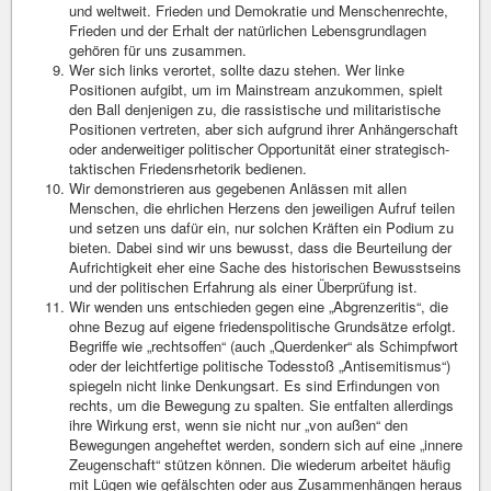
und weltweit. Frieden und Demokratie und Menschenrechte,
Frieden und der Erhalt der natürlichen Lebensgrundlagen
gehören für uns zusammen.
Wer sich links verortet, sollte dazu stehen. Wer linke
Positionen aufgibt, um im Mainstream anzukommen, spielt
den Ball denjenigen zu, die rassistische und militaristische
Positionen vertreten, aber sich aufgrund ihrer Anhängerschaft
oder anderweitiger politischer Opportunität einer strategisch-
taktischen Friedensrhetorik bedienen.
Wir demonstrieren aus gegebenen Anlässen mit allen
Menschen, die ehrlichen Herzens den jeweiligen Aufruf teilen
und setzen uns dafür ein, nur solchen Kräften ein Podium zu
bieten. Dabei sind wir uns bewusst, dass die Beurteilung der
Aufrichtigkeit eher eine Sache des historischen Bewusstseins
und der politischen Erfahrung als einer Überprüfung ist.
Wir wenden uns entschieden gegen eine „Abgrenzeritis“, die
ohne Bezug auf eigene friedenspolitische Grundsätze erfolgt.
Begriffe wie „rechtsoffen“ (auch „Querdenker“ als Schimpfwort
oder der leichtfertige politische Todesstoß „Antisemitismus“)
spiegeln nicht linke Denkungsart. Es sind Erfindungen von
rechts, um die Bewegung zu spalten. Sie entfalten allerdings
ihre Wirkung erst, wenn sie nicht nur „von außen“ den
Bewegungen angeheftet werden, sondern sich auf eine „innere
Zeugenschaft“ stützen können. Die wiederum arbeitet häufig
mit Lügen wie gefälschten oder aus Zusammenhängen heraus