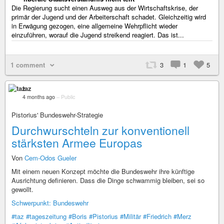
Die Regierung sucht einen Ausweg aus der Wirtschaftskrise, der
primär der Jugend und der Arbeiterschaft schadet. Gleichzeitig wird
in Erwägung gezogen, eine allgemeine Wehrpflicht wieder
einzuführen, worauf die Jugend streikend reagiert. Das ist...
1 comment
3
1
5
taz
4 months ago
–
Public
Pistorius' Bundeswehr-Strategie
Durchwurschteln zur konventionell
stärksten Armee Europas
Von
Cem-Odos Gueler
Mit einem neuen Konzept möchte die Bundeswehr ihre künftige
Ausrichtung definieren. Dass die Dinge schwammig bleiben, sei so
gewollt.
Schwerpunkt: Bundeswehr
#taz
#tageszeitung
#Boris
#Pistorius
#Militär
#Friedrich
#Merz