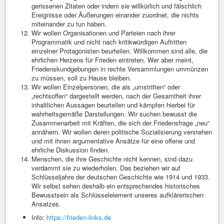
gerissenen Zitaten oder indem sie willkürlich und fälschlich
Ereignisse oder Äußerungen einander zuordnet, die nichts
miteinander zu tun haben.
Wir wollen Organisationen und Parteien nach ihrer
Programmatik und nicht nach kritikwürdigen Auftritten
einzelner Protagonisten beurteilen. Willkommen sind alle, die
ehrlichen Herzens für Frieden eintreten. Wer aber meint,
Friedenskundgebungen in rechte Versammlungen ummünzen
zu müssen, soll zu Hause bleiben.
Wir wollen Einzelpersonen, die als „umstritten“ oder
„rechtsoffen“ dargestellt werden, nach der Gesamtheit ihrer
inhaltlichen Aussagen beurteilen und kämpfen hierbei für
wahrheitsgemäße Darstellungen. Wir suchen bewusst die
Zusammenarbeit mit Kräften, die sich der Friedensfrage „neu“
annähern. Wir wollen deren politische Sozialisierung verstehen
und mit ihnen argumentative Ansätze für eine offene und
ehrliche Diskussion finden.
Menschen, die ihre Geschichte nicht kennen, sind dazu
verdammt sie zu wiederholen. Das beziehen wir auf
Schlüsseljahre der deutschen Geschichte wie 1914 und 1933.
Wir selbst sehen deshalb ein entsprechendes historisches
Bewusstsein als Schlüsselelement unseres aufklärerischen
Ansatzes.
Info:
https://frieden-links.de