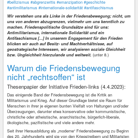
#bellizismus
#abgrenzeritis
#emanzipation
#geschichte
#antimilitarismus
#internationale-solidarität
#antifaschismus
Wir verstehen uns als Linke in der Friedensbewegung; nicht, um
uns von anderen abzugrenzen, vielmehr um uns kenntlich zu
machen. Friedenspolitische Grundsätze sind für uns:
Antimilitarismus, internationale Solidarität und ein
Antifaschismus [...] In unserem Engagement für den Frieden
blicken wir auch auf Besitz- und Machtverhältnisse, auf
geostrategische Interessen, wir analysieren soziale Gleichheit
bzw. Ungleichheit hierzulande und weltweit.
(unter 8.)
Warum die Friedensbewegung
nicht „rechtsoffen“ ist
Thesenpapier der Initiative Frieden-links (4.4.2023):
Das einigende Band der Friedensbewegung ist die Kritik an
Militarismus und Krieg. Auf dieser Grundlage bietet sie Raum für
Menschen in ihrer je eigenen bunten Vielfalt von Haltungen und/oder
Überzeugungen, darunter etwa konservative oder kommunistische,
christliche oder atheistische, anarchistische, bürgerlich-liberale,
ökologische, pazifistische und viele andere mehr.
Seit ihrer Herausbildung als „moderne“ Friedensbewegung zu Beginn
des 20. Jahrhunderts wird sie von den Kriegstreibern und Militaristen