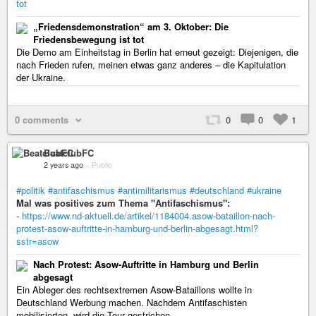
tot
„Friedensdemonstration“ am 3. Oktober: Die
Friedensbewegung ist tot
Die Demo am Einheitstag in Berlin hat erneut gezeigt: Diejenigen, die
nach Frieden rufen, meinen etwas ganz anderes – die Kapitulation
der Ukraine.
0 comments
0
0
1
BeatclubFC
2 years ago
–
Public
#politik
#antifaschismus
#antimilitarismus
#deutschland
#ukraine
Mal was positives zum Thema "Antifaschismus":
-
https://www.nd-aktuell.de/artikel/1184004.asow-bataillon-nach-
protest-asow-auftritte-in-hamburg-und-berlin-abgesagt.html?
sstr=asow
Nach Protest: Asow-Auftritte in Hamburg und Berlin
abgesagt
Ein Ableger des rechtsextremen Asow-Bataillons wollte in
Deutschland Werbung machen. Nachdem Antifaschisten
mobilisierten, wird die Tour gestrichen.