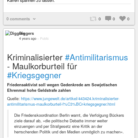
Karren spannen zu lassen.
0 comments
0
0
0
Diggers
4 years ago
–
Public
Kriminalisierter
#Antimilitarismus
- Maulkorburteil für
#Kriegsgegner
Friedensaktivist soll wegen Gedenkrede am Sowjetischen
Ehrenmal hohe Geldstrafe zahlen
Quelle:
https://www.jungewelt.de/artikel/443424.kriminalisierter-
antimilitarismus-maulkorburteil-f%C3%BCr-kriegsgegner.html
Die Friedenskoordination Berlin warnt, die Verfolgung Bückers
ziele darauf ab, »die politische Debatte immer weiter
einzuengen und per Strafgesetz eine Kritik an der
herrschenden Politik und den Medien unmöglich zu machen«.