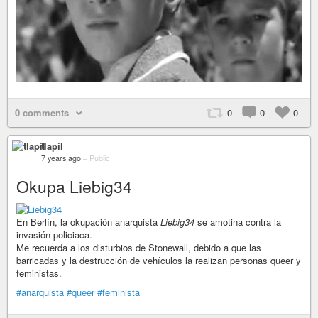
0 comments
0
0
0
tlapil
7 years ago
–
Public
Okupa Liebig34
En Berlín, la okupación anarquista
Liebig34
se amotina contra la
invasión policiaca.
Me recuerda a los disturbios de Stonewall, debido a que las
barricadas y la destrucción de vehículos la realizan personas queer y
feministas.
#anarquista
#queer
#feminista