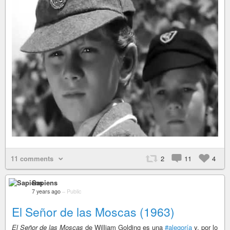
11 comments
2
11
4
Sapiens
7 years ago
–
Public
El Señor de las Moscas (1963)
El Señor de las Moscas
de William Golding es una
#alegoría
y, por lo