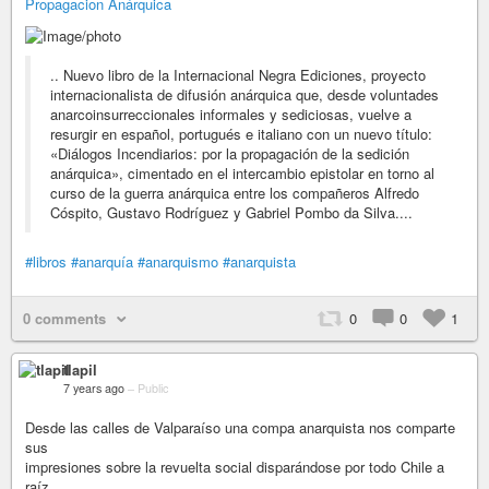
Propagacion Anárquica
.. Nuevo libro de la Internacional Negra Ediciones, proyecto
internacionalista de difusión anárquica que, desde voluntades
anarcoinsurreccionales informales y sediciosas, vuelve a
resurgir en español, portugués e italiano con un nuevo título:
«Diálogos Incendiarios: por la propagación de la sedición
anárquica», cimentado en el intercambio epistolar en torno al
curso de la guerra anárquica entre los compañeros Alfredo
Cóspito, Gustavo Rodríguez y Gabriel Pombo da Silva....
#libros
#anarquía
#anarquismo
#anarquista
0 comments
0
0
1
tlapil
7 years ago
–
Public
Desde las calles de Valparaíso una compa anarquista nos comparte
sus
impresiones sobre la revuelta social disparándose por todo Chile a
raíz