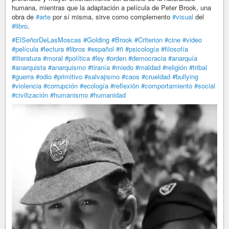
humana, mientras que la adaptación a película de Peter Brook, una
obra de
#arte
por sí misma, sirve como complemento
#visual
del
#libro
.
#ElSeñorDeLasMoscas
#Golding
#Brook
#Criterion
#cine
#video
#película
#lectura
#libros
#español
#ñ
#psicología
#filosofía
#literatura
#moral
#política
#ley
#orden
#democracia
#anarquía
#anarquista
#anarquismo
#tiranía
#miedo
#maldad
#religión
#tribal
#guerra
#odio
#primitivo
#salvajismo
#caos
#crueldad
#bullying
#violencia
#corrupción
#ecología
#reflexión
#comportamiento
#social
#civilización
#humanismo
#humanidad