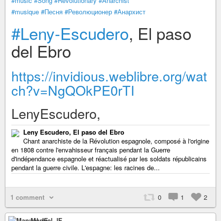
#music
#Song
#Revolutionary
#Anarchist
#musique
#Песня
#Революционер
#Анархист
#Leny-Escudero
, El paso
del Ebro
https://invidious.weblibre.org/wat
ch?v=NgQOkPE0rTI
LenyEscudero,
Leny Escudero, El paso del Ebro
Chant anarchiste de la Révolution espagnole, composé à l'origine
en 1808 contre l'envahisseur français pendant la Guerre
d'indépendance espagnole et réactualisé par les soldats républicains
pendant la guerre civile. L'espagne: les racines de...
1 comment
0
1
2
Manuel JF