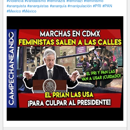
#violencia
#vandalismo
#feminazis
#feminazi
#feminismo
#anarquista
#anarquistas
#anarquía
#manipulación
#PRI
#PAN
#Mexico
#México