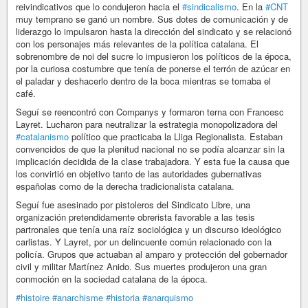
reivindicativos que lo condujeron hacia el
#sindicalismo
. En la
#CNT
muy temprano se ganó un nombre. Sus dotes de comunicación y de
liderazgo lo impulsaron hasta la dirección del sindicato y se relacionó
con los personajes más relevantes de la política catalana. El
sobrenombre de noi del sucre lo impusieron los políticos de la época,
por la curiosa costumbre que tenía de ponerse el terrón de azúcar en
el paladar y deshacerlo dentro de la boca mientras se tomaba el
café.
Seguí se reencontró con Companys y formaron terna con Francesc
Layret. Lucharon para neutralizar la estrategia monopolizadora del
#catalanismo
político que practicaba la Lliga Regionalista. Estaban
convencidos de que la plenitud nacional no se podía alcanzar sin la
implicación decidida de la clase trabajadora. Y esta fue la causa que
los convirtió en objetivo tanto de las autoridades gubernativas
españolas como de la derecha tradicionalista catalana.
Seguí fue asesinado por pistoleros del Sindicato Libre, una
organización pretendidamente obrerista favorable a las tesis
partronales que tenía una raíz sociológica y un discurso ideológico
carlistas. Y Layret, por un delincuente común relacionado con la
policía. Grupos que actuaban al amparo y protección del gobernador
civil y militar Martínez Anido. Sus muertes produjeron una gran
conmoción en la sociedad catalana de la época.
#histoire
#anarchisme
#historia
#anarquismo