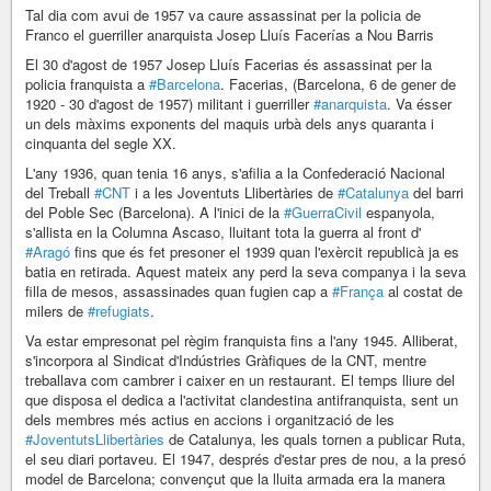
Tal dia com avui de 1957 va caure assassinat per la policia de
Franco el guerriller anarquista Josep Lluís Facerías a Nou Barris
El 30 d'agost de 1957 Josep Lluís Facerias és assassinat per la
policia franquista a
#Barcelona
. Facerias, (Barcelona, 6 de gener de
1920 - 30 d'agost de 1957) militant i guerriller
#anarquista
. Va ésser
un dels màxims exponents del maquis urbà dels anys quaranta i
cinquanta del segle XX.
L'any 1936, quan tenia 16 anys, s'afilia a la Confederació Nacional
del Treball
#CNT
i a les Joventuts Llibertàries de
#Catalunya
del barri
del Poble Sec (Barcelona). A l'inici de la
#GuerraCivil
espanyola,
s'allista en la Columna Ascaso, lluitant tota la guerra al front d'
#Aragó
fins que és fet presoner el 1939 quan l'exèrcit republicà ja es
batia en retirada. Aquest mateix any perd la seva companya i la seva
filla de mesos, assassinades quan fugien cap a
#França
al costat de
milers de
#refugiats
.
Va estar empresonat pel règim franquista fins a l'any 1945. Alliberat,
s'incorpora al Sindicat d'Indústries Gràfiques de la CNT, mentre
treballava com cambrer i caixer en un restaurant. El temps lliure del
que disposa el dedica a l'activitat clandestina antifranquista, sent un
dels membres més actius en accions i organització de les
#JoventutsLlibertàries
de Catalunya, les quals tornen a publicar Ruta,
el seu diari portaveu. El 1947, després d'estar pres de nou, a la presó
model de Barcelona; convençut que la lluita armada era la manera