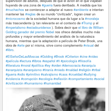
supervisión de adultos, después de que el avión en el que viajaban
huyendo de una zona de
#guerra
fuera derribado. A medida que los
#muchachos
se comienzan a adaptar al nuevo
#ambiente
e intentan
mantener las
#reglas
de su mundo "civilizado", logran crear un
#microcosmo
de la sociedad humana que da lugar a la
#moraleja
más trascendente (y tan relevante en el contexto de
#Trump
y el
#imperialismo
#estadounidense
). Sobra decir que
el libro de William
Golding ganador del premio Nobel
nos ofrece detalles mucho más
profundos y mayor entendimiento del análisis de la naturaleza
humana, mientras que la adaptación a película de Peter Brook, una
obra de
#arte
por sí misma, sirve como complemento
#visual
del
#libro
.
#ElSeñorDeLasMoscas
#Golding
#Brook
#Criterion
#cine
#video
#película
#lectura
#libros
#español
#ñ
#psicología
#filosofía
#literatura
#moral
#política
#ley
#orden
#democracia
#anarquía
#anarquista
#anarquismo
#tiranía
#miedo
#maldad
#religión
#tribal
#guerra
#odio
#primitivo
#salvajismo
#caos
#crueldad
#bullying
#violencia
#corrupción
#ecología
#reflexión
#comportamiento
#social
#civilización
#humanismo
#humanidad