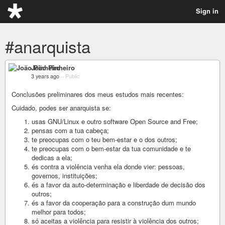
Sign in
#anarquista
João Pinheiro
3 years ago
–
Public
Conclusões preliminares dos meus estudos mais recentes:
Cuidado, podes ser anarquista se:
usas GNU/Linux e outro software Open Source and Free;
pensas com a tua cabeça;
te preocupas com o teu bem-estar e o dos outros;
te preocupas com o bem-estar da tua comunidade e te
dedicas a ela;
és contra a violência venha ela donde vier: pessoas,
governos, instituições;
és a favor da auto-determinação e liberdade de decisão dos
outros;
és a favor da cooperação para a construção dum mundo
melhor para todos;
só aceitas a violência para resistir à violência dos outros;