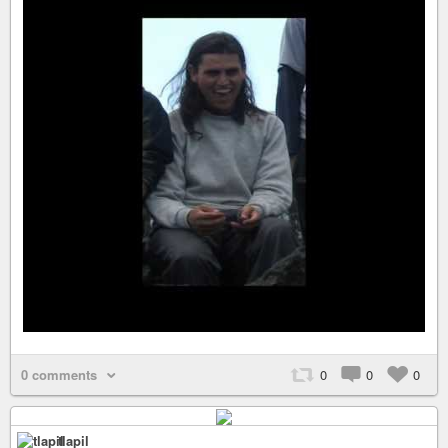
0 comments
0
0
0
tlapil