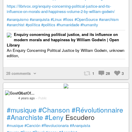
https://librivox.org/enquiry-concerning-political-justice-and-its-
influence-on-morals-and-happiness-volume-2-by-william-godwin/
#anarquismo
#anarquista
#Linux
#floss
#OpenSource
#anarchism
#anarchist
#política
#politics
#humanidade
#humanity
Enquiry concerning political justice, and its influence on
modern morals and happiness by William Godwin | Open
Library
An Enquiry Concerning Political Justice by William Godwin, unknown
edition,
28 comments
1
28
3
GostOf...
4 years ago
–
Public
#musique
#Chanson
#Révolutionnaire
#Anarchiste
#Leny
Escudero
#musique
#Canción
#Revolucionaria
#Anarquista