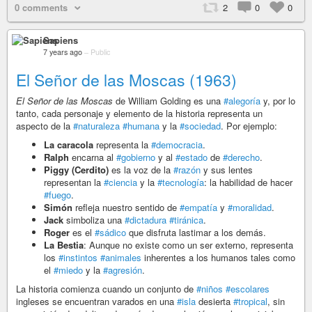
0 comments
2
0
0
Sapiens
7 years ago
–
Public
El Señor de las Moscas (1963)
El Señor de las Moscas
de William Golding es una
#alegoría
y, por lo
tanto, cada personaje y elemento de la historia representa un
aspecto de la
#naturaleza
#humana
y la
#sociedad
. Por ejemplo:
La caracola
representa la
#democracia
.
Ralph
encarna al
#gobierno
y al
#estado
de
#derecho
.
Piggy (Cerdito)
es la voz de la
#razón
y sus lentes
representan la
#ciencia
y la
#tecnología
: la habilidad de hacer
#fuego
.
Simón
refleja nuestro sentido de
#empatía
y
#moralidad
.
Jack
simboliza una
#dictadura
#tiránica
.
Roger
es el
#sádico
que disfruta lastimar a los demás.
La Bestia
: Aunque no existe como un ser externo, representa
los
#instintos
#animales
inherentes a los humanos tales como
el
#miedo
y la
#agresión
.
La historia comienza cuando un conjunto de
#niños
#escolares
ingleses se encuentran varados en una
#isla
desierta
#tropical
, sin