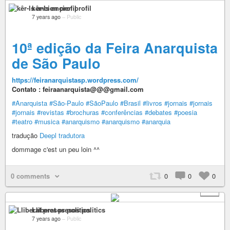
kêr-Is ancien profil
7 years ago
–
Public
10ª edição da Feira Anarquista
de São Paulo
https://feiranarquistasp.wordpress.com/
Contato : feiraanarquista@@@gmail.com
#Anarquista
#São-Paulo
#SãoPaulo
#Brasil
#livros
#jornais
#jornais
#jornais
#revistas
#brochuras
#conferências
#debates
#poesia
#teatro
#musica
#anarquismo
#anarquismo
#anarquia
tradução
Deepl tradutora
dommage c'est un peu loin ^^
0 comments
0
0
0
+ 2
Lliberat presos politics
7 years ago
–
Public