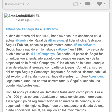
0 comments
1
0
7
Arnaud DANIEL
7 years ago
–
Public
#efimeride
#Anarquista
el
#10Marzo
el diez de marzo del año 1923, hace 94 años, era asesinado en la
actual
#Rambla
del Raval de
#Barcelona
el líder sindical Salvador
Seguí i Rubinat, conocido popularmente como
#ElnoidelSucre
.
Seguí, había nacido en Tornabous (
#Urgell
) en 1886, muy cerca del
pueblo nativo de
#LluísCompanys
. De hecho, el padre de Seguí fue
un mitger -un arrendatario agrario que pagaba en especies- de la
propiedad de la familia Companys. Y los chicos en la niñez, aunque
eran de edades diferentes, compartieron juegos. Con el transcurso
del tiempo Seguí y Companys llegarían a Barcelona -destino habitual
del éxodo rural catalán- por caminos diferentes. El futuro
#president
llegó para cursar una carrera universitaria, y Seguí buscando una
oportunidad profesional.
Con 14 años ya estaba en Barcelona trabajando como pintor. Era el
año 1900 y los obreros trabajaban en unas condiciones horrorosas,
sin ningún tipo de reglamentación ni en materia de horarios, ni de
seguridad, ni de higiene. Seguí, que era una persona dotada de una
fuerte conciencia social, se implicó en los movimientos