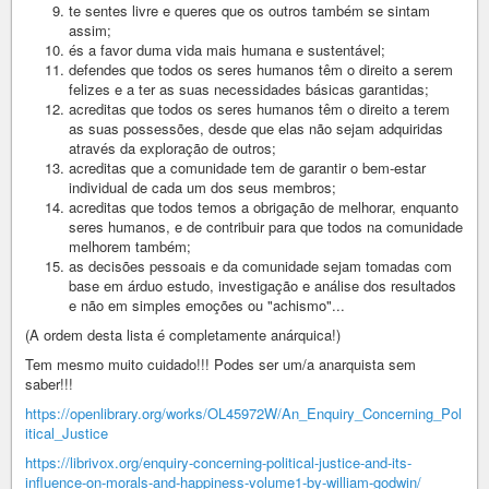
te sentes livre e queres que os outros também se sintam
assim;
és a favor duma vida mais humana e sustentável;
defendes que todos os seres humanos têm o direito a serem
felizes e a ter as suas necessidades básicas garantidas;
acreditas que todos os seres humanos têm o direito a terem
as suas possessões, desde que elas não sejam adquiridas
através da exploração de outros;
acreditas que a comunidade tem de garantir o bem-estar
individual de cada um dos seus membros;
acreditas que todos temos a obrigação de melhorar, enquanto
seres humanos, e de contribuir para que todos na comunidade
melhorem também;
as decisões pessoais e da comunidade sejam tomadas com
base em árduo estudo, investigação e análise dos resultados
e não em simples emoções ou "achismo"...
(A ordem desta lista é completamente anárquica!)
Tem mesmo muito cuidado!!! Podes ser um/a anarquista sem
saber!!!
https://openlibrary.org/works/OL45972W/An_Enquiry_Concerning_Pol
itical_Justice
https://librivox.org/enquiry-concerning-political-justice-and-its-
influence-on-morals-and-happiness-volume1-by-william-godwin/