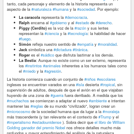
tanto, cada personaje y elemento de la historia representa un
aspecto de la
#naturaleza
#humana
y la
#sociedad
. Por ejemplo:
La caracola
representa la
#democracia
.
Ralph
encarna al
#gobierno
y al
#estado
de
#derecho
.
Piggy (Cerdito)
es la voz de la
#razón
y sus lentes
representan la
#ciencia
y la
#tecnología
: la habilidad de hacer
#fuego
.
Simón
refleja nuestro sentido de
#empatía
y
#moralidad
.
Jack
simboliza una
#dictadura
#tiránica
.
Roger
es el
#sádico
que disfruta lastimar a los demás.
La Bestia
: Aunque no existe como un ser externo, representa
los
#instintos
#animales
inherentes a los humanos tales como
el
#miedo
y la
#agresión
.
La historia comienza cuando un conjunto de
#niños
#escolares
ingleses se encuentran varados en una
#isla
desierta
#tropical
, sin
supervisión de adultos, después de que el avión en el que viajaban
huyendo de una zona de
#guerra
fuera derribado. A medida que los
#muchachos
se comienzan a adaptar al nuevo
#ambiente
e intentan
mantener las
#reglas
de su mundo "civilizado", logran crear un
#microcosmo
de la sociedad humana que da lugar a la
#moraleja
más trascendente (y tan relevante en el contexto de
#Trump
y el
#imperialismo
#estadounidense
). Sobra decir que
el libro de William
Golding ganador del premio Nobel
nos ofrece detalles mucho más
profundos y mayor entendimiento del análisis de la naturaleza