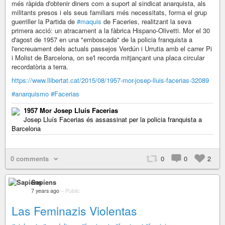
més ràpida d'obtenir diners com a suport al sindicat anarquista, als
militants presos i els seus familiars més necessitats, forma el grup
guerriller la Partida de
#maquis
de Faceries, realitzant la seva
primera acció: un atracament a la fàbrica Hispano-Olivetti. Mor el 30
d'agost de 1957 en una "emboscada" de la policia franquista a
l'encreuament dels actuals passejos Verdún i Urrutia amb el carrer Pi
i Molist de Barcelona, on se'l recorda mitjançant una placa circular
recordatòria a terra.
https://www.llibertat.cat/2015/08/1957-mor-josep-lluis-facerias-32089
#anarquismo
#Facerias
1957 Mor Josep Lluís Facerias
Josep Lluís Facerias és assassinat per la policia franquista a
Barcelona
0 comments
0
0
2
Sapiens
7 years ago
–
Public
Las Feminazis Violentas