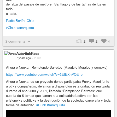
del alza del pasaje de metro en Santiago y de las tarifas de luz en
todo
el país.
Radio Berlín. Chile
#Chile
#anarquista
2 comments
2
2
4
Aves del Kaos
7 years ago
–
Public
Ahora o Nunka - Rompiendo Barrotes (Mauricio Morales y compxs)
https://www.youtube.com/watch?v=3EIEXnPQE1o
Ahora o Nunka, es un proyecto donde participaba Punky Mauri junto
a otrxs compañerxs, dejamos a disposición esta grabación realizada
durante el año 2000 y 2001, llamada "Rompiendo Barrotes" que
cuenta de 5 temas que llaman a la solidaridad activa con lxs
prisionerxs políticxs y la destrucción de la sociedad carcelaria y toda
forma de autoridad.
#Punk
#Anarquista