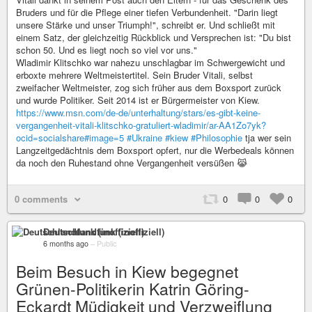
Bruders und für die Pflege einer tiefen Verbundenheit. "Darin liegt
unsere Stärke und unser Triumph!", schreibt er. Und schließt mit
einem Satz, der gleichzeitig Rückblick und Versprechen ist: "Du bist
schon 50. Und es liegt noch so viel vor uns."
Wladimir Klitschko war nahezu unschlagbar im Schwergewicht und
erboxte mehrere Weltmeistertitel. Sein Bruder Vitali, selbst
zweifacher Weltmeister, zog sich früher aus dem Boxsport zurück
und wurde Politiker. Seit 2014 ist er Bürgermeister von Kiew.
https://www.msn.com/de-de/unterhaltung/stars/es-gibt-keine-
vergangenheit-vitali-klitschko-gratuliert-wladimir/ar-AA1Zo7yk?
ocid=socialshare#image=5
#Ukraine
#kiew
#Philosophie
tja wer sein
Langzeitgedächtnis dem Boxsport opfert, nur die Werbedeals können
da noch den Ruhestand ohne Vergangenheit versüßen 😹
0 comments
0
0
0
Deutschlandfunk (inoffiziell)
6 months ago
–
Public
Beim Besuch in Kiew begegnet
Grünen-Politikerin Katrin Göring-
Eckardt Müdigkeit und Verzweiflung