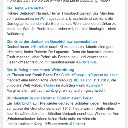
– und wie sehr sie die Leserinnen und Leser beschäftigt haben.
Die Rente wäre sicher …
Höhere Beiträge? Na und. Heiner Flassbeck zerlegt das Märchen
vom unbezahlbaren
#Umlagesystem
. Entscheidend sei nicht die
Demographie, sondern die Bereitschaft, Wohlhabendere stärker zu
belasten. Wer die Rente kaputtreden will, betreibt Ideologie – nicht
Aufklärung.
Die Krise der deutschen Geschichtswissenschaften
Deutschlands
#Historiker
durch KI zu ersetzen, könnte eine gute
Idee sein, findet Roberto De Lapuente. Denn die lautesten dieser
Zunft machen lieber Politik als Forschung – und verwechseln
Geschichtsschreibung mit moralinsaurem
#Aktivismus
.
Der Aufstieg einer neuen Weltordnung
21 Thesen von Patrik Baab: Der Gipfel
#Trump
–
#Putin
in
#Alaska
markiert eine tektonische Verschiebung.
#Russland
ist zurück, die
unipolare Welt vorbei,
#Asien
im Aufstieg – und
#Europa
?
Marginalisiert, politisch abhängig, wirtschaftlich geschwächt.
Bundeswehr in der Ukraine: Spiel mit dem Feuer
Ein Tabu bricht auf: Nie wieder deutsche Soldaten gegen Russland –
so lautete der Grundkonsens seit 1945. Heute wird in Berlin offen
über Einsätze diskutiert. Günther Burbach nennt das Wahnsinn: Von
„Friedensmission“ könne keine Rede sein, es wäre ein
unkalkulierbarer Krieg. (#Bundeswehr
#Ukraine
)