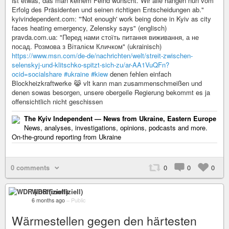
ist etwas, das man keinem Feind wünscht. Wir alle hängen nun vom
Erfolg des Präsidenten und seinen richtigen Entscheidungen ab."
kyivindependent.com: "'Not enough' work being done in Kyiv as city
faces heating emergency, Zelensky says" (englisch)
pravda.com.ua: "Перед нами стоїть питання виживання, а не
посад. Розмова з Віталієм Кличком" (ukrainisch)
https://www.msn.com/de-de/nachrichten/welt/streit-zwischen-
selenskyj-und-klitschko-spitzt-sich-zu/ar-AA1VuQFn?
ocid=socialshare
#ukraine
#kiew
denen fehlen einfach
Blockheizkraftwerke 😹 vlt kann man zusammenschmeißen und
denen sowas besorgen, unsere obergeile Regierung bekommt es ja
offensichtlich nicht geschissen
The Kyiv Independent — News from Ukraine, Eastern Europe
News, analyses, investigations, opinions, podcasts and more.
On-the-ground reporting from Ukraine
0 comments
0
0
0
WDR (inoffiziell)
6 months ago
–
Public
Wärmestellen gegen den härtesten