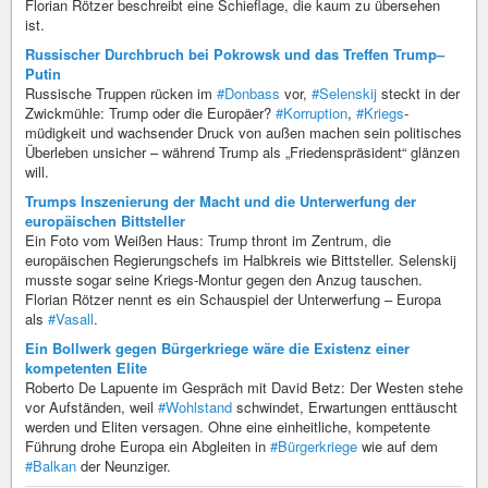
Florian Rötzer beschreibt eine Schieflage, die kaum zu übersehen
ist.
Russischer Durchbruch bei Pokrowsk und das Treffen Trump–
Putin
Russische Truppen rücken im
#Donbass
vor,
#Selenskij
steckt in der
Zwickmühle: Trump oder die Europäer?
#Korruption
,
#Kriegs
­
müdigkeit und wachsender Druck von außen machen sein politisches
Überleben unsicher – während Trump als „Friedenspräsident“ glänzen
will.
Trumps Inszenierung der Macht und die Unterwerfung der
europäischen Bittsteller
Ein Foto vom Weißen Haus: Trump thront im Zentrum, die
europäischen Regierungschefs im Halbkreis wie Bittsteller. Selenskij
musste sogar seine Kriegs-Montur gegen den Anzug tauschen.
Florian Rötzer nennt es ein Schauspiel der Unterwerfung – Europa
als
#Vasall
.
Ein Bollwerk gegen Bürgerkriege wäre die Existenz einer
kompetenten Elite
Roberto De Lapuente im Gespräch mit David Betz: Der Westen stehe
vor Aufständen, weil
#Wohlstand
schwindet, Erwartungen enttäuscht
werden und Eliten versagen. Ohne eine einheitliche, kompetente
Führung drohe Europa ein Abgleiten in
#Bürgerkriege
wie auf dem
#Balkan
der Neunziger.