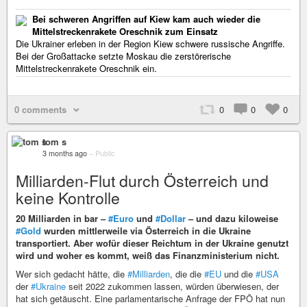
Bei schweren Angriffen auf Kiew kam auch wieder die
Mittelstreckenrakete Oreschnik zum Einsatz
Die Ukrainer erleben in der Region Kiew schwere russische Angriffe.
Bei der Großattacke setzte Moskau die zerstörerische
Mittelstreckenrakete Oreschnik ein.
0 comments
0
0
0
tom s
3 months ago
–
Public
Milliarden-Flut durch Österreich und
keine Kontrolle
20 Milliarden in bar –
#Euro
und
#Dollar
– und dazu kiloweise
#Gold
wurden mittlerweile via Österreich in die Ukraine
transportiert. Aber wofür dieser Reichtum in der Ukraine genutzt
wird und woher es kommt, weiß das Finanzministerium nicht.
Wer sich gedacht hätte, die
#Milliarden
, die die
#EU
und die
#USA
der
#Ukraine
seit 2022 zukommen lassen, würden überwiesen, der
hat sich getäuscht. Eine parlamentarische Anfrage der FPÖ hat nun