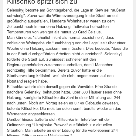
Klitschko spitzt sich zu
Selenskyj betonte am Sonntagabend, die Lage in Kiew sei "äußerst
schwierig". Zuvor war die Wärmeversorgung in der Stadt erneut
großflächig ausgefallen, Hunderte Wohnhäuser waren zu dem
Zeitpunkt noch immer ohne Heizung. Teilweise herrschten
Temperaturen von weniger als minus 20 Grad Celsius.
Man könne es "sicherlich nicht als normal bezeichnen", dass
zahlreiche Wohngebäude "unabhängig von der Lage" seit über einer
Woche ohne Heizung auskommen müssten. Dies bedeute, "dass die
in der Stadt durchgeführten Arbeiten nicht ausreichen". Selenskyj
forderte die Stadt auf, zumindest schneller mit den
Regierungsbehörden zusammenzuarbeiten, damit Menschen
rechtzeitig Hilfe bekommen. Bereits zuvor hatte er die
Stadtverwaltung kritisiert, weil sie nicht angemessen auf den
Notstand reagiert habe.
Klitschko wehrte sich derweil gegen die Vorwürfe. Eine Stunde
nachdem Selenskyj behauptet hatte, über 500 Häuser seien ohne
Heizung, korrigierte Klitschko die Zahl in einer Mitteilung auf 244
nach unten. Noch am Vortag seien es 3.149 Gebäude gewesen,
betonte Klitschko. Die meisten seien somit bereits wieder an das
Wärmenetz angeschlossen.
Darüber hinaus äußerte sich Klitschko im Interview mit der
Onlinezeitung "Ukrajinska Prawda" ausführlich zur aktuellen
Situation. Man arbeite an einer Lösung für die verbliebenen 244
Häuser: "Wir tun unser Möglichstes."