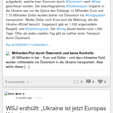
aufgedeckt, welche irren Summen durch
#Österreich
nach
#Kiew
geschleust wurden. Der beschlagnahmte
#Goldtransport
Ungarns in
die Ukraine war nur die Spitze des Eisbergs.12 Milliarden Euro und
7,75 Milliarden Dollar wurden bisher via Österreich ins
#Kriegsgebiet
transportiert. Weder Dollar noch Euro sind die Währung, die die
Ukraine offiziell benutzt. Insgesamt gab es 1.030 angemeldete
Bargeld- und
#Goldtransporte
. Der
#Krieg
dauert bisher rund 1.500
Tage. Öfter als jeden zweiten Tag gibt es seither einen Transport
durch Österreich.
tkp.at/2026/05/11/milliarden-f…
Milliarden-Flut durch Österreich und keine Kontrolle
20 Milliarden in bar – Euro und Dollar – und dazu kiloweise Gold
wurden mittlerweile via Österreich in die Ukraine transportiert. Aber
wofür dieser [...]
0 comments
0
0
0
tom s
3 months ago
–
Public
WSJ enthüllt: „Ukraine ist jetzt Europas