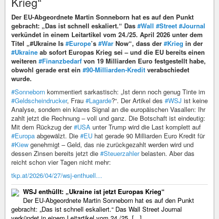
Krieg“
Der EU-Abgeordnete Martin Sonneborn hat es auf den Punkt
gebracht: „Das ist schnell eskaliert.“ Das
#Wall
#Street
#Journal
verkündet in einem Leitartikel vom 24./25. April 2026 unter dem
Titel „#Ukraine Is
#Europe
’s
#War
Now“, dass der
#Krieg
in der
#Ukraine
ab sofort Europas Krieg sei – und die EU bereits einen
weiteren
#Finanzbedarf
von 19 Milliarden Euro festgestellt habe,
obwohl gerade erst ein
#90-Milliarden-Kredit
verabschiedet
wurde.
#Sonneborn
kommentiert sarkastisch: „Ist denn noch genug Tinte im
#Geldscheindrucker
, Frau
#Lagarde
?“. Der Artikel des
#WSJ
ist keine
Analyse, sondern ein klares Signal an die europäischen Vasallen: Ihr
zahlt jetzt die Rechnung – voll und ganz. Die Botschaft ist eindeutig:
Mit dem Rückzug der
#USA
unter Trump wird die Last komplett auf
#Europa
abgewälzt. Die
#EU
hat gerade 90 Milliarden Euro Kredit für
#Kiew
genehmigt – Geld, das nie zurückgezahlt werden wird und
dessen Zinsen bereits jetzt die
#Steuerzahler
belasten. Aber das
reicht schon vier Tagen nicht mehr:
tkp.at/2026/04/27/wsj-enthuell…
WSJ enthüllt: „Ukraine ist jetzt Europas Krieg“
Der EU-Abgeordnete Martin Sonneborn hat es auf den Punkt
gebracht: „Das ist schnell eskaliert.“ Das Wall Street Journal
verkündet in einem Leitartikel vom 24./25. [...]