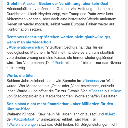
Gipfel in Alaska – Gesten der Versöhnung, aber kein Deal
Händeschütteln, versöhnliche Gesten, viel Hoffnung – doch kein
Durchbruch. Ulrich Heyden zeigt, wie Trump und Putin zwar kein
Abkommen vorlegen, aber doch eine historische Wende andeuten:
Reden ist wieder möglich, selbst wenn Europas Falken weiter auf
Konfrontation setzen.
Rentenversicherung: Märchen werden nicht glaubwürdiger,
wenn man sie wiederholt
„
#Generationenvertrag
“? Suitbert Cechura hält das für ein
ideologisches Märchen. In Wahrheit handele es sich um staatlich
verordneten Zwang und eine Kasse, die immer wieder geplündert
wird. Das Versprechen „Die
#Rente
ist sicher“ bleibt – nur das Niveau
sinkt stetig.
Worte, die töten
Sabiene Jahn zeichnet nach, wie Sprache im
#Donbass
zur Waffe
wurde. Wer Menschen als „Orks“ oder „Vieh“ bezeichnet, entzieht
ihnen Würde – und öffnet die Tür zur Gewalt. Von
#Odessa
bis
#Kiew
,
von Stadionparolen bis Medienberichten: Worte schaffen Realitäten.
Sozialstaat nicht mehr finanzierbar – aber Milliarden für den
Ukraine-Krieg
Während Klingbeil Kiew neun Milliarden jährlich zusagt und
#Merz
den
#Sozialstaat
für unbezahlbar erklärt, wird klar: Für
#Waffenlieferungen
sitzt das Geld locker, für Bürgerleistungen nicht.