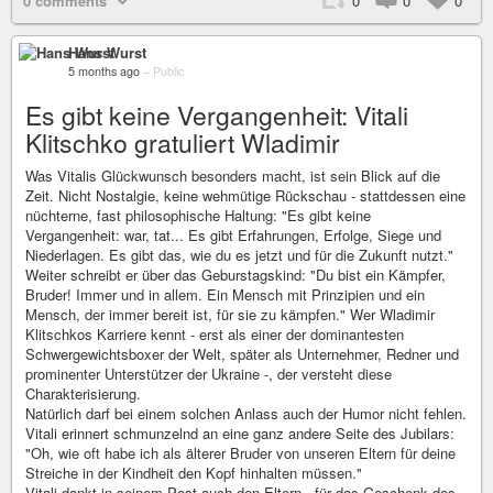
0 comments
0
0
0
Hans Wurst
5 months ago
–
Public
Es gibt keine Vergangenheit: Vitali
Klitschko gratuliert Wladimir
Was Vitalis Glückwunsch besonders macht, ist sein Blick auf die
Zeit. Nicht Nostalgie, keine wehmütige Rückschau - stattdessen eine
nüchterne, fast philosophische Haltung: "Es gibt keine
Vergangenheit: war, tat... Es gibt Erfahrungen, Erfolge, Siege und
Niederlagen. Es gibt das, wie du es jetzt und für die Zukunft nutzt."
Weiter schreibt er über das Geburstagskind: "Du bist ein Kämpfer,
Bruder! Immer und in allem. Ein Mensch mit Prinzipien und ein
Mensch, der immer bereit ist, für sie zu kämpfen." Wer Wladimir
Klitschkos Karriere kennt - erst als einer der dominantesten
Schwergewichtsboxer der Welt, später als Unternehmer, Redner und
prominenter Unterstützer der Ukraine -, der versteht diese
Charakterisierung.
Natürlich darf bei einem solchen Anlass auch der Humor nicht fehlen.
Vitali erinnert schmunzelnd an eine ganz andere Seite des Jubilars:
"Oh, wie oft habe ich als älterer Bruder von unseren Eltern für deine
Streiche in der Kindheit den Kopf hinhalten müssen."
Vitali dankt in seinem Post auch den Eltern - für das Geschenk des