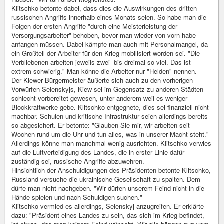
Klitschko betonte dabei, dass dies die Auswirkungen des dritten
russischen Angriffs innerhalb eines Monats seien. So habe man die
Folgen der ersten Angriffe "durch eine Meisterleistung der
Versorgungsarbeiter" behoben, bevor man wieder von vorn habe
anfangen müssen. Dabei kämpfe man auch mit Personalmangel, da
ein Großteil der Arbeiter für den Krieg mobilisiert worden sei. "Die
Verbliebenen arbeiten jeweils zwei- bis dreimal so viel. Das ist
extrem schwierig." Man könne die Arbeiter nur "Helden" nennen.
Der Kiewer Bürgermeister äußerte sich auch zu den vorherigen
Vorwürfen Selenskyjs, Kiew sei im Gegensatz zu anderen Städten
schlecht vorbereitet gewesen, unter anderem weil es weniger
Blockkraftwerke gebe. Klitschko entgegnete, dies sei finanziell nicht
machbar. Schulen und kritische Infrastruktur seien allerdings bereits
so abgesichert. Er betonte: "Glauben Sie mir, wir arbeiten seit
Wochen rund um die Uhr und tun alles, was in unserer Macht steht."
Allerdings könne man manchmal wenig ausrichten. Klitschko verwies
auf die Luftverteidigung des Landes, die in erster Linie dafür
zuständig sei, russische Angriffe abzuwehren.
Hinsichtlich der Anschuldigungen des Präsidenten betonte Klitschko,
Russland versuche die ukrainische Gesellschaft zu spalten. Dem
dürfe man nicht nachgeben. "Wir dürfen unserem Feind nicht in die
Hände spielen und nach Schuldigen suchen."
Klitschko vermied es allerdings, Selenskyj anzugreifen. Er erklärte
dazu: "Präsident eines Landes zu sein, das sich im Krieg befindet,