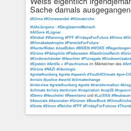
Weiss eigentlich irgendjema
Sache damals ausgegangen 
#Klima
#Klimawandel
#Klimakirche
#UdoJürgens
-
#DergläserneMensch
#AlGore
#Lügner
#Global
#Warming
#FFF
#FridaysForFuture
#Klima
#Kl
#Klimakatastrophe
#ParentsForFuture
#HunterBiden
#JoeBiden
#BIDEN
#WOKE
#Regenbogen
#Grüne
#Pädophile
#Päderasten
#DasGrüneReich
#Grün
#Kinderschänder
#Heuchler
#Pizzagate
#Kindesmissbr
#Epstein
#Antifa
=
#Faschismus
im Mäntelchen des
#Ant
#Grüne
#NAZI
#Ideologie
#gretathunberg
#greta
#speech
#Youth4Climate
#pre-C
#crisis
#justice
#world
#climatechange
#interview
#gretathunberg
#greta
#transformation
#biog
#climate
#crisis
#activism
#inspiration
#cop26
#hypocri
#Demo
#Heuchelei
#Reemtsma
und
#LuiSSA
#Neubauer
#Asoziale
#Asozialen
#Grünen
#BearBock
#KlimaKirch
#Greta
#Strom
#Reiche
#FFF
#FridayForFutures
#Thunb