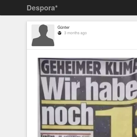
Despora*
Günter
3 months ago