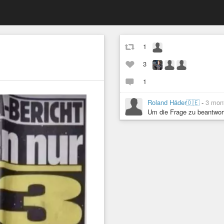
1
3
1
Roland Häder🇩🇪
-
3 mon
Um die Frage zu beantwor