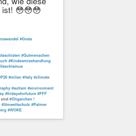
nd, wie diese
ist! 😳😳😳
imawandel
#Greta
faschisten
#Gutmenschen
auch
#Kindesmisshandlung
ifaschismus
OP26
#milan
#italy
#climate
raphy
#autism
#environment
sy
#fridaysforfuture
#FFF
sind
#Oligarchen
!
e
#Umweltschutz
#Palmer
erg
#WOKE