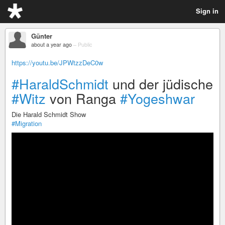
Sign in
Günter
about a year ago
–
Public
https://youtu.be/JPWtzzDeC0w
#HaraldSchmidt
und der jüdische
#Witz
von Ranga
#Yogeshwar
Die Harald Schmidt Show
#Migration