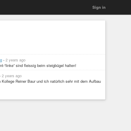
Sign in
rg
-
2 years ago
t-“linke” sind fleissig beim steigbügel halten!
-
2 years ago
n Kollege Reiner Baur und ich natürlich sehr mit dem Aufbau