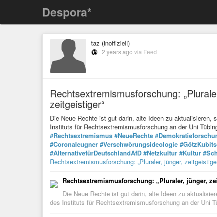
Despora*
taz (inoffiziell)
2 years ago
via Feed
Rechtsextremismusforschung: „Pluraler
zeitgeistiger“
Die Neue Rechte ist gut darin, alte Ideen zu aktualisieren, 
Instituts für Rechtsextremismusforschung an der Uni Tüb
#Rechtsextremismus
#NeueRechte
#Demokratieforschu
#Coronaleugner
#Verschwörungsideologie
#GötzKubits
#AlternativefürDeutschlandAfD
#Netzkultur
#Kultur
#Sc
Rechtsextremismusforschung: „Pluraler, jünger, zeitgeistige
Rechtsextremismusforschung: „Pluraler, jünger, zei
Die Neue Rechte ist gut darin, alte Ideen zu aktualisier
des Instituts für Rechtsextremismusforschung an der Uni T