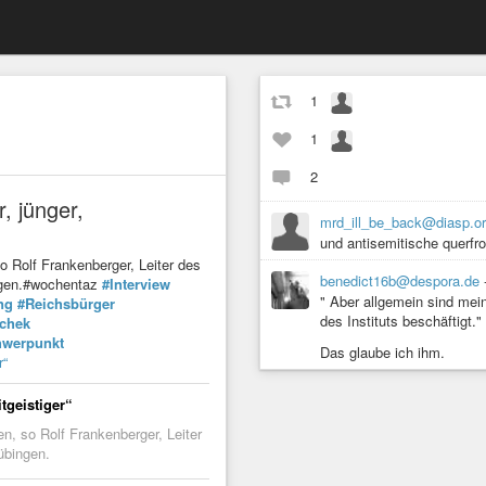
1
1
2
, jünger,
mrd_ill_be_back@diasp.o
und antisemitische querfron
so Rolf Frankenberger, Leiter des
benedict16b@despora.de
ingen.#wochentaz
#Interview
" Aber allgemein sind mei
ng
#Reichsbürger
des Instituts beschäftigt."
chek
hwerpunkt
Das glaube ich ihm.
r“
tgeistiger“
en, so Rolf Frankenberger, Leiter
übingen.